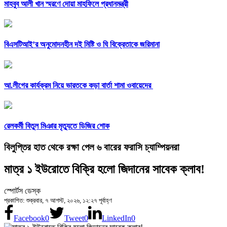
মাহবুব আলী খান স্মরণে দোয়া মাহফিলে প্রধানমন্ত্রী
বিএসটিআই’র অনুমোদনহীন দই মিষ্টি ও ঘি বিক্রেতাকে জরিমানা
আ.লীগের কার্যক্রম নিয়ে ভারতকে কড়া বার্তা শামা ওবায়েদের
রেলকর্মী বিতুল মিঞার মৃত্যুতে ডিজির শোক
বিলুপ্তির হাত থেকে রক্ষা পেল ৬ বারের ফরাসি চ্যাম্পিয়নরা
মাত্র ১ ইউরোতে বিক্রি হলো জিদানের সাবেক ক্লাব!
স্পোর্টস ডেস্ক
প্রকাশিত: শুক্রবার, ৭ আগস্ট, ২০২৬, ১২:২৭ পূর্বাহ্ণ
Facebook
0
Tweet
0
LinkedIn
0