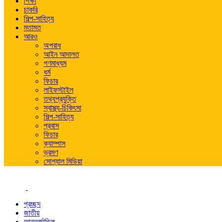
শিক্ষা
চাকরি
শিল্প-সাহিত্য
মতামত
আরও
অপরাধ
আইন আদালত
গণমাধ্যম
ধর্ম
ফিচার
লাইফস্টাইল
তথ্যপ্রযুক্তি
স্বাস্থ্য-চিকিৎসা
শিল্প-সাহিত্য
প্রবাস
ফিচার
ক্যাম্পাস
ভ্রমণ
সোশ্যাল মিডিয়া
প্রচ্ছদ
জাতীয়
আন্তর্জাতিক