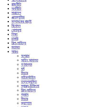
রাজনীতি
অর্থনীতি
সারাদেশ
এক্সক্লুসিভ
সম্পাদকের বাছাই
বিনোদন
খেলাধুলা
শিক্ষা
চাকরি
শিল্প-সাহিত্য
মতামত
আরও
অপরাধ
আইন আদালত
গণমাধ্যম
ধর্ম
ফিচার
লাইফস্টাইল
তথ্যপ্রযুক্তি
স্বাস্থ্য-চিকিৎসা
শিল্প-সাহিত্য
প্রবাস
ফিচার
ক্যাম্পাস