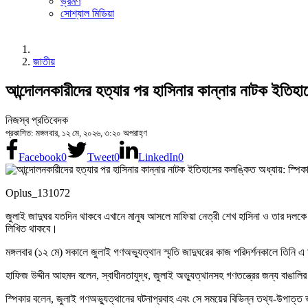
ভ্রমণ
সোশ্যাল মিডিয়া
জাতীয়
আন্দোলনকারীদের হত্যার পর হাসিনার কান্নার নাটক ইতিহা
নিজস্ব প্রতিবেদক
প্রকাশিত: মঙ্গলবার, ১২ মে, ২০২৬, ৩:২০ অপরাহ্ণ
Facebook
0
Tweet
0
LinkedIn
0
Oplus_131072
জুলাই জাদুঘর যতদিন থাকবে এখানে মানুষ আসলে মাফিয়া নেত্রী শেখ হাসিনা ও তার দলকে 
লিখিত থাকবে।
মঙ্গলবার (১২ মে) সকালে জুলাই গণঅভ্যুত্থান স্মৃতি জাদুঘরের কাজ পরিদর্শনকালে তিনি 
হাফিজ উদ্দীন আহমদ বলেন, স্বাধীনতাযুদ্ধ, জুলাই অভ্যুত্থানসহ গণতন্ত্রের জন্য বাঙাল
স্পিকার বলেন, জুলাই গণঅভ্যুত্থানের ঘটনাপ্রবাহ এবং সে সময়ের বিভিন্ন তথ্য-উপাত্ত ভব