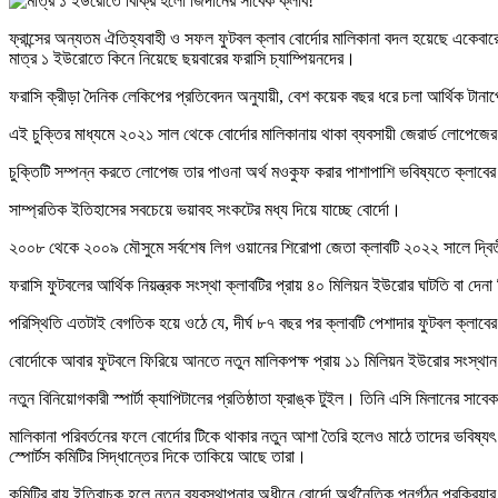
ফ্রান্সের অন্যতম ঐতিহ্যবাহী ও সফল ফুটবল ক্লাব বোর্দোর মালিকানা বদল হয়েছে একেবারেই প
মাত্র ১ ইউরোতে কিনে নিয়েছে ছয়বারের ফরাসি চ্যাম্পিয়নদের।
ফরাসি ক্রীড়া দৈনিক লেকিপের প্রতিবেদন অনুযায়ী, বেশ কয়েক বছর ধরে চলা আর্থিক টানাপো
এই চুক্তির মাধ্যমে ২০২১ সাল থেকে বোর্দোর মালিকানায় থাকা ব্যবসায়ী জেরার্ড লোপে
চুক্তিটি সম্পন্ন করতে লোপেজ তার পাওনা অর্থ মওকুফ করার পাশাপাশি ভবিষ্যতে ক্লাবের 
সাম্প্রতিক ইতিহাসের সবচেয়ে ভয়াবহ সংকটের মধ্য দিয়ে যাচ্ছে বোর্দো।
২০০৮ থেকে ২০০৯ মৌসুমে সর্বশেষ লিগ ওয়ানের শিরোপা জেতা ক্লাবটি ২০২২ সালে দ্বিত
ফরাসি ফুটবলের আর্থিক নিয়ন্ত্রক সংস্থা ক্লাবটির প্রায় ৪০ মিলিয়ন ইউরোর ঘাটতি বা দেন
পরিস্থিতি এতটাই বেগতিক হয়ে ওঠে যে, দীর্ঘ ৮৭ বছর পর ক্লাবটি পেশাদার ফুটবল ক্লাব
বোর্দোকে আবার ফুটবলে ফিরিয়ে আনতে নতুন মালিকপক্ষ প্রায় ১১ মিলিয়ন ইউরোর সংস্থান করে
নতুন বিনিয়োগকারী স্পার্টা ক্যাপিটালের প্রতিষ্ঠাতা ফ্রাঙ্ক টুইল। তিনি এসি মিলানের সাব
মালিকানা পরিবর্তনের ফলে বোর্দোর টিকে থাকার নতুন আশা তৈরি হলেও মাঠে তাদের ভবিষ্
স্পোর্টস কমিটির সিদ্ধান্তের দিকে তাকিয়ে আছে তারা।
কমিটির রায় ইতিবাচক হলে নতুন ব্যবস্থাপনার অধীনে বোর্দো অর্থনৈতিক পুনর্গঠন প্রক্রি