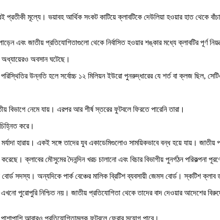
্রতীকী মূল্যে। ভয়াবহ আর্থিক সংকট কাটিয়ে ক্লাবটিকে দেউলিয়া হওয়ার হাত থেকে বাঁচাতে ব্র
ড়েন এবং জাতীয় প্রতিযোগিতাগুলো থেকে নির্বাসিত হওয়ার শঙ্কার মধ্যে ক্লাবটির পূর্ণ নিয়
জের অধ্যায়েরও অবসান ঘটেছে।
পরিস্থিতির উন্নতি হলে সর্বোচ্চ ১২ মিলিয়ন ইউরো পুনরুদ্ধারের যে শর্ত বা ক্লজ ছিল, সে
ীয় বিভাগে নেমে যায়। এরপর আর শীর্ষ স্তরের ফুটবলে ফিরতে পারেনি তারা।
া চিহ্নিত করে।
ের মর্যাদা হারায়। একই সঙ্গে তাদের যুব একাডেমিগুলোও সাময়িকভাবে বন্ধ হয়ে যায়। জাতী
ছে। ক্লাবের মৌসুমের দৈনন্দিন খরচ চালানো এবং বিচার বিভাগীয় পুনর্গঠন পরিকল্পনা পূরণে
েক বোর্ড সদস্য। অন্যদিকে পার্ক বেঞ্চের মালিক ব্রিটিশ ব্যবসায়ী জেমস বোর্ড। স্কটিশ ক্লা
যৎ এখনো পুরোপুরি নিশ্চিত নয়। জাতীয় প্রতিযোগিতা থেকে তাদের বাদ দেওয়ার আদেশের বিরুদ
য়ার পাশাপাশি আবারও প্রতিযোগিতামূলক ফুটবলে ফেরার সুযোগ পাবে।