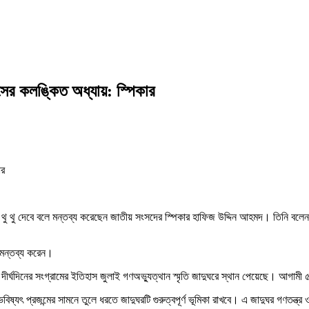
সের কলঙ্কিত অধ্যায়: স্পিকার
থু ‍থু দেবে বলে মন্তব্য করেছেন জাতীয় সংসদের স্পিকার হাফিজ উদ্দিন আহমদ। তিনি বলেন
এ মন্তব্য করেন।
ির দীর্ঘদিনের সংগ্রামের ইতিহাস জুলাই গণঅভ্যুত্থান স্মৃতি জাদুঘরে স্থান পেয়েছে। আগা
িষ্যৎ প্রজন্মের সামনে তুলে ধরতে জাদুঘরটি গুরুত্বপূর্ণ ভূমিকা রাখবে। এ জাদুঘর গণতন্ত