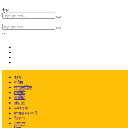
খুঁজুন
,
,
প্রচ্ছদ
জাতীয়
আন্তর্জাতিক
রাজনীতি
অর্থনীতি
সারাদেশ
এক্সক্লুসিভ
সম্পাদকের বাছাই
বিনোদন
খেলাধুলা