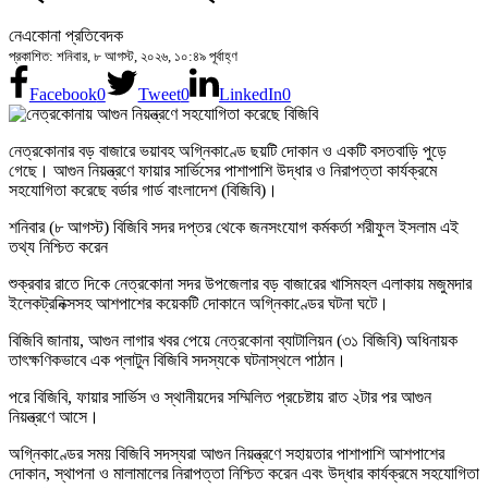
নেএকোনা প্রতিবেদক
প্রকাশিত: শনিবার, ৮ আগস্ট, ২০২৬, ১০:৪৯ পূর্বাহ্ণ
Facebook
0
Tweet
0
LinkedIn
0
নেত্রকোনার বড় বাজারে ভয়াবহ অগ্নিকাণ্ডে ছয়টি দোকান ও একটি বসতবাড়ি পুড়ে
গেছে। আগুন নিয়ন্ত্রণে ফায়ার সার্ভিসের পাশাপাশি উদ্ধার ও নিরাপত্তা কার্যক্রমে
সহযোগিতা করেছে বর্ডার গার্ড বাংলাদেশ (বিজিবি)।
শনিবার (৮ আগস্ট) বিজিবি সদর দপ্তর থেকে জনসংযোগ কর্মকর্তা শরীফুল ইসলাম এই
তথ্য নিশ্চিত করেন
শুক্রবার রাতে দিকে নেত্রকোনা সদর উপজেলার বড় বাজারের খাসিমহল এলাকায় মজুমদার
ইলেকট্রনিক্সসহ আশপাশের কয়েকটি দোকানে অগ্নিকাণ্ডের ঘটনা ঘটে।
বিজিবি জানায়, আগুন লাগার খবর পেয়ে নেত্রকোনা ব্যাটালিয়ন (৩১ বিজিবি) অধিনায়ক
তাৎক্ষণিকভাবে এক প্লাটুন বিজিবি সদস্যকে ঘটনাস্থলে পাঠান।
পরে বিজিবি, ফায়ার সার্ভিস ও স্থানীয়দের সম্মিলিত প্রচেষ্টায় রাত ২টার পর আগুন
নিয়ন্ত্রণে আসে।
অগ্নিকাণ্ডের সময় বিজিবি সদস্যরা আগুন নিয়ন্ত্রণে সহায়তার পাশাপাশি আশপাশের
দোকান, স্থাপনা ও মালামালের নিরাপত্তা নিশ্চিত করেন এবং উদ্ধার কার্যক্রমে সহযোগিতা