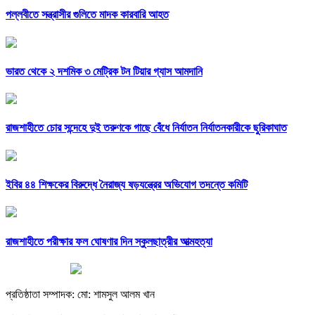
পল্লবীতে সন্ত্রাসীর গুলিতে মাদক কারবারি আহত
ভারত থেকে ২ দশমিক ৩ মেট্রিক টন টিয়ার গ্যাস আমদানি
রাজশাহীতে চোর সন্দেহে দুই তরুণকে গাছে বেঁধে নির্যাতন নির্যাতনকারীকে ছুরিকাঘাত
ইবির ৪৪ শিক্ষকের বিরুদ্ধে নৈরাজ্য ষড়যন্ত্রের অভিযোগ তদন্তে কমিটি
রাজশাহীতে পরীক্ষার ফল ঘোষণার দিন স্কুলছাত্রীর আত্মহত্যা
প্রতিষ্ঠাতা সম্পাদক: মো: শামসুল আলম খান