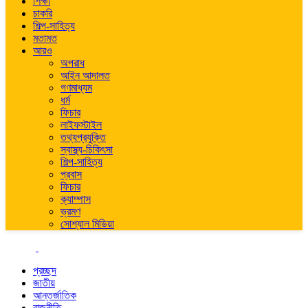
শিক্ষা
চাকরি
শিল্প-সাহিত্য
মতামত
আরও
অপরাধ
আইন আদালত
গণমাধ্যম
ধর্ম
ফিচার
লাইফস্টাইল
তথ্যপ্রযুক্তি
স্বাস্থ্য-চিকিৎসা
শিল্প-সাহিত্য
প্রবাস
ফিচার
ক্যাম্পাস
ভ্রমণ
সোশ্যাল মিডিয়া
প্রচ্ছদ
জাতীয়
আন্তর্জাতিক
রাজনীতি