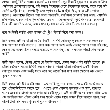
তাদের ‘একটু রিলিফ দেওয়ার জন্য’ এবার বাজেটে নতুন বিষয়টি যুক্ত করা হয়েছে জানিয়ে
এনবিআর চেয়ারম্যান বলেন, যদি উনারা নিজেদের থেকে ডিক্লেয়ার করেন, যাতে করে উনি
২০% এক্সট্রা দিয়ে, রেগুলার ট্যাক্সের প্লাস ১৫% এক্সট্রা দিয়ে, যাতে এটা দেখাতে
পারেন। আর যাদের নিজের টাকা আছে অলরেডি, যার ট্যাক্স দেওয়ার টাকা আছে, হোয়াইট
মানি আছে, তাকে কোনো ট্যাক্স দিতে হবে না। এরকম একটা প্রভিশন আছে, তবে এটা
নিয়ে যদি আপত্তি থাকে, আমার মনে হয় স্যাররা এটা নিয়ে চিন্তাভাবনা করবেন।
পরে অর্থমন্ত্রী আমির খসরু মাহমুদ চৌধুরীও বিষয়টি নিয়ে কথা বলেন।
তিনি বলেন, এই যে মৌজা রেটের বিষয়টা, যে সত্যিকার ভ্যালু থেকে অনেক কম থাকে
সেটা আপনারা সবাই জানেন। এটার ওপর আমরা কাজ করছি যেহেতু আমরা সময় পাই নাই,
দেড় মাসের মধ্যে বাজেট করতে হয়েছে, অনেক কিছু ইচ্ছা থাকলেও আমরা শেষ করতে
পারিনি।
মন্ত্রী আরও বলেন, মৌজা রেটের যে বিষয়টা আছে, সেটার উপর একটা কমিটি হয়েছে এবং
মৌজা রেটগুলো আমরা রিভিউ করতে যাচ্ছি। আমরা মৌজা রেটগুলো একটা রিয়েল
ভ্যালুতে আনার চেষ্টা করছি যাতে করে ওই কালো টাকা সাদা করার ক্ষেত্রে আর কোনো
সুযোগ থাকবে না।
তিনি বলেন, এটা দীর্ঘ একটা কাজ। এখানে কিন্তু সারা বাংলাদেশের একটা সার্ভে করতে
হবে, মৌজাভিত্তিক করতে হবে। এখানে একটা মৌজার বাজারের এক মূল্য, তারপরে
ধানের একেবারে চাষবাসের জায়গার আরেকটা মূল্য। এই সার্ভেটা আমরা করতে যাচ্ছি এবং
এটা কমপ্লিট হলে মৌজা রেটটা যখন মার্কেট রেটের সাথে আমরা নিয়ে আসতে পারব, তখন
কালো টাকা সাদা করার খুব বেশি সুযোগ থাকবে না।
কালের আলো/এসএকে