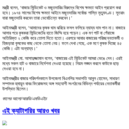
মন্ত্রী বলেন, ‘বাজার সিন্ডিকেট ও মজুতদারির বিরুদ্ধে বিশেষ ক্ষমতা আইন প্রয়োগ করা
হবে। ১৯৭৪ সালের বিশেষ ক্ষমতা আইনে মজুতদারির সর্বোচ্চ শাস্তি মৃত্যুদণ্ড। সুতরাং
যারা মজুতদারি করবেন তারা ভেবেচিন্তে করবেন।’
আইনমন্ত্রী বলেন, ‘আমাদের কৃষক ঘাম ঝরিয়ে ফসল ফলিয়ে ন্যায্য দাম পান না। বাজারে
আসার পরে কৃষকরা সিন্ডিকেটের হাতে জিম্মি হয়ে পড়েন। এক মণ পাট বা পেঁয়াজে
অতিরিক্ত ২ কেজি করে তোলা দিতে হতো। এরপরে আবার বাজারের পরিচ্ছন্নতাকর্মী ও
হিজড়ারা কৃষকের কাছ থেকে তোলা নেয়। ফলে দেখা গেছে, এক মণে কৃষক দিচ্ছে ৪৫
কেজি। এটা অন্যায্য।’
আইনমন্ত্রী মো. আসাদুজ্জামান বলেন, ‘বাজারের এই সিন্ডিকেট আমরা ভেঙে দেব। এরই
মধ্যে সকল হাট ও বাজারে নির্দেশনা দেওয়া হয়েছে। নিয়ম লঙ্ঘন করলে কাউকে ছাড়
দেওয়া হবে না।
আইনমন্ত্রীর বাজার পরিদর্শনকালে উপজেলা বিএনপির সভাপতি আবুল হোসেন, সাধারণ
সম্পাদক হুমায়ুন বাবর ফিরোজসহ অঙ্গ সহযোগী সংগঠনের বিভিন্ন পর্যায়ের নেতাকর্মীরা
উপস্থিত ছিলেন।
কালের আলো/আরডি/এমডিএইচ
এই ক্যাটাগরির আরও খবর