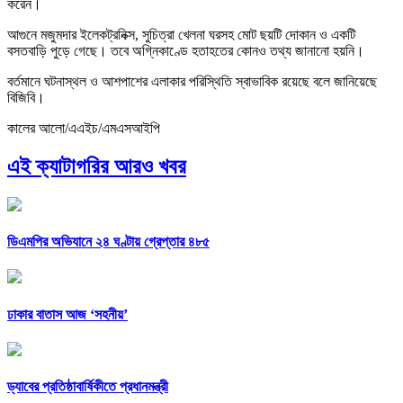
করেন।
আগুনে মজুমদার ইলেকট্রনিক্স, সুচিত্রা খেলনা ঘরসহ মোট ছয়টি দোকান ও একটি
বসতবাড়ি পুড়ে গেছে। তবে অগ্নিকাণ্ডে হতাহতের কোনও তথ্য জানানো হয়নি।
বর্তমানে ঘটনাস্থল ও আশপাশের এলাকার পরিস্থিতি স্বাভাবিক রয়েছে বলে জানিয়েছে
বিজিবি।
কালের আলো/এএইচ/এমএসআইপি
এই ক্যাটাগরির আরও খবর
ডিএমপির অভিযানে ২৪ ঘণ্টায় গ্রেপ্তার ৪৮৫
ঢাকার বাতাস আজ ‘সহনীয়’
ড্যাবের প্রতিষ্ঠাবার্ষিকীতে প্রধানমন্ত্রী