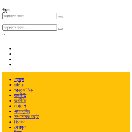
খুঁজুন
,
,
প্রচ্ছদ
জাতীয়
আন্তর্জাতিক
রাজনীতি
অর্থনীতি
সারাদেশ
এক্সক্লুসিভ
সম্পাদকের বাছাই
বিনোদন
খেলাধুলা