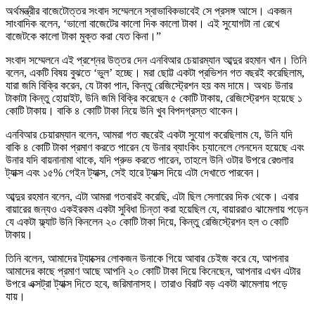
অর্থমন্ত্রীর বাজেটোত্তর সংবাদ সম্মেলনে স্বাভাবিকভাবেই সে প্রসঙ্গ আসে। একজন
সাংবাদিক বলেন, ‘ভালো বাজেটের কালো দিক কালো টাকা। এই সুযোগটা না রেখে
বাজেটকে কালো টাকা মুক্ত করা যেত কিনা।”
সংবাদ সম্মেলনে এই প্রশ্নের উত্তর দেন এনবিআর চেয়ারম্যান আব্দুর রহমান খান। তিনি
বলেন, একটি বিষয় বুঝতে ‘ভুল’ হচ্ছে। মরা ছোট্ট একটা প্রভিশন গত বছরই করেছিলাম,
যারা জমি বিক্রি করেন, যে টাকা পান, কিন্তু রেজিস্ট্রেশন হয় কম দামে। অথচ উনার
টাকাটা কিন্তু হোয়াইট, উনি জমি বিক্রি করেছেন ৫ কোটি টাকায়, রেজিস্ট্রেশন হয়েছে ১
কোটি টাকায়। বাকি ৪ কোটি টাকা নিয়ে উনি খুব বিপদগ্রস্ত থাকেন।
এনবিআর চেয়ারম্যান বলেন, আমরা গত বছরেই একটা সুযোগ করেছিলাম যে, উনি যদি
বাকি ৪ কোটি টাকা প্রমাণ করতে পারেন যে উনার ব্যাংকিং চ্যানেলে লেনদেন হয়েছে এবং
উনার যদি বায়নানামা থাকে, যদি প্রুভ করতে পারেন, তাহলে উনি ওটার উপরে রেগুলার
ট্যাক্স এবং ১৫% গেইন ট্যাক্স, সেই হারে ট্যাক্স দিয়ে এটা দেখাতে পারবেন।
আব্দুর রহমান বলেন, এটা আমরা গতবারই করেছি, এটা ছিল সেলারের দিক থেকে। এবার
বায়ারের জন্যও একইরকম একটা সুবিধা চিন্তা করা হয়েছিল যে, বায়াররাও ঝামেলায় পড়েন
যে একটা ফ্ল্যাট উনি কিনলেন ২০ কোটি টাকা দিয়ে, কিন্তু রেজিস্ট্রেশন হল ৩ কোটি
টাকায়।
তিনি বলেন, আমাদের ট্যাক্সের লোকজন উনাকে গিয়ে আবার চেইজ করে যে, আপনার
আমাদের কাছে প্রমাণ আছে আপনি ২০ কোটি টাকা দিয়ে কিনেছেন, আপনার এখন এটার
উপরে এক্সট্রা ট্যাক্স দিতে হবে, জরিমানাসহ। তারাও বিরাট বড় একটা ঝামেলায় পড়ে
যায়।