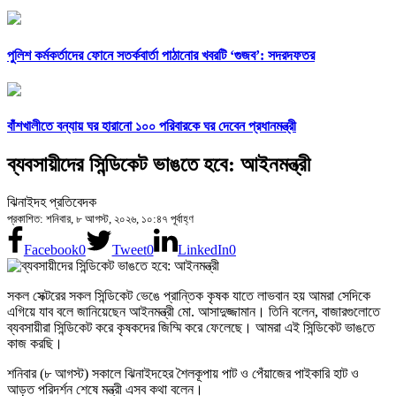
পুলিশ কর্মকর্তাদের ফোনে সতর্কবার্তা পাঠানোর খবরটি ‘গুজব’: সদরদফতর
বাঁশখালীতে বন্যায় ঘর হারানো ১০০ পরিবারকে ঘর দেবেন প্রধানমন্ত্রী
ব্যবসায়ীদের সিন্ডিকেট ভাঙতে হবে: আইনমন্ত্রী
ঝিনাইদহ প্রতিবেদক
প্রকাশিত: শনিবার, ৮ আগস্ট, ২০২৬, ১০:৪৭ পূর্বাহ্ণ
Facebook
0
Tweet
0
LinkedIn
0
সকল সেক্টরের সকল সিন্ডিকেট ভেঙে প্রান্তিক কৃষক যাতে লাভবান হয় আমরা সেদিকে
এগিয়ে যাব বলে জানিয়েছেন আইনমন্ত্রী মো. আসাদুজ্জামান। তিনি বলেন, বাজারগুলোতে
ব্যবসায়ীরা সিন্ডিকেট করে কৃষকদের জিম্মি করে ফেলেছে। আমরা এই সিন্ডিকেট ভাঙতে
কাজ করছি।
শনিবার (৮ আগস্ট) সকালে ঝিনাইদহের শৈলকূপায় পাট ও পেঁয়াজের পাইকারি হাট ও
আড়ত পরিদর্শন শেষে মন্ত্রী এসব কথা বলেন।