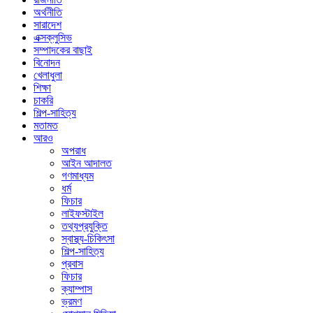
অর্থনীতি
সারাদেশ
এক্সক্লুসিভ
সম্পাদকের বাছাই
বিনোদন
খেলাধুলা
শিক্ষা
চাকরি
শিল্প-সাহিত্য
মতামত
আরও
অপরাধ
আইন আদালত
গণমাধ্যম
ধর্ম
ফিচার
লাইফস্টাইল
তথ্যপ্রযুক্তি
স্বাস্থ্য-চিকিৎসা
শিল্প-সাহিত্য
প্রবাস
ফিচার
ক্যাম্পাস
ভ্রমণ