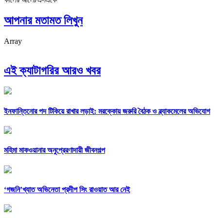
আপনার মতামত লিখুন
Array
এই ক্যাটাগরির আরও খবর
ইনফান্তিনোর পদ টিকিয়ে রাখার লড়াই: মরক্কোয় জরুরি বৈঠক ও ব্ল্যাকমেলের অভিযোগ
মহিমা মাকওয়ানার অনুপ্রেরণাদায়ী জীবনগল্প
‘গজনি’খ্যাত অভিনেতা প্রদীপ সিং রাওয়াত আর নেই