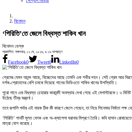
সোশ্যাল মিডিয়া
বিনোদন
‘পিরিতি’তে জেলে বিধ্বস্ত শাকিব খান
বিনোদন ডেস্ক
প্রকাশিত: মঙ্গলবার, ১২ মে, ২০২৬, ৯:১৯ অপরাহ্ণ
Facebook
0
Tweet
0
LinkedIn
0
প্রেমের যেমন আনন্দ আছে, বিচ্ছেদের আছে তেমনি এক গভীর দহন। সেই প্রেম আর বিরহের চ
দর্শক-শ্রোতাদের বেশি চমকে দিয়েছে গানের ভিডিওতে শাকিব খানের উপস্থিতি।
পুরো গানে এক বিধ্বস্ত চেহারায় কারাবন্দী অবস্থায় দেখা গেছে এই মেগাস্টারকে। ৩ মিন
উঠেছে তীব্র যন্ত্রণা।
তবে রূপালি পর্দার এই নায়ক ঠিক কী কারণে জেলে গেছেন, তা নিয়ে সিনেমার নির্মাতা প
‘পিরিতি’ গানটি মূলত ফোক এবং অ-ক্যাপেলা ঘরানার মিশ্রণে তৈরি। কবি হাসান রোবায়েতে
মাত্রা যোগ করেছে।