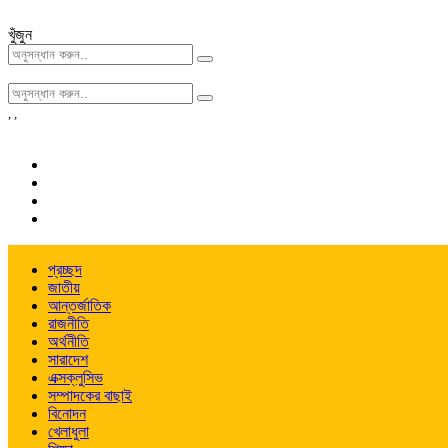
খুঁজুন
,
,
প্রচ্ছদ
জাতীয়
আন্তর্জাতিক
রাজনীতি
অর্থনীতি
সারাদেশ
এক্সক্লুসিভ
সম্পাদকের বাছাই
বিনোদন
খেলাধুলা