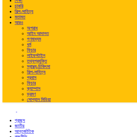
শিক্ষা
চাকরি
শিল্প-সাহিত্য
মতামত
আরও
অপরাধ
আইন আদালত
গণমাধ্যম
ধর্ম
ফিচার
লাইফস্টাইল
তথ্যপ্রযুক্তি
স্বাস্থ্য-চিকিৎসা
শিল্প-সাহিত্য
প্রবাস
ফিচার
ক্যাম্পাস
ভ্রমণ
সোশ্যাল মিডিয়া
প্রচ্ছদ
জাতীয়
আন্তর্জাতিক
রাজনীতি