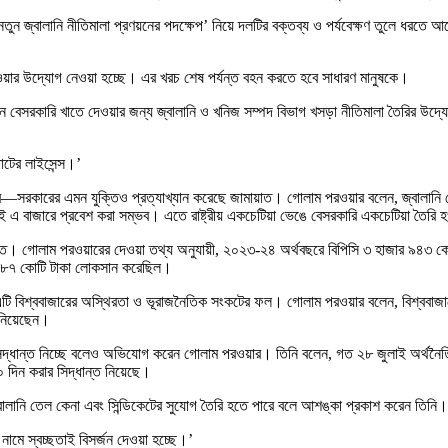
 নতুন জ্বালানি নীতিমালা প্রণয়নের পদক্ষেপ’ নিয়ে দলটির বক্তব্য ও পর্যবেক্ষণ তুলে ধরত
ে দেওয়ার উদ্যোগ নেওয়া হচ্ছে। এর খরচ শেষ পর্যন্ত বহন করতে হবে সাধারণ মানুষকে।
েসরকারি খাতে দেওয়ার জন্য জ্বালানি ও খনিজ সম্পদ বিভাগ খসড়া নীতিমালা তৈরির উদ্যোগ
পাটের লাইসেন্স।’
কারের এমন যুক্তিও প্রত্যাখ্যান করেছে জামায়াত। গোলাম পরওয়ার বলেন, জ্বালানি তেলের ব্
্ষেই এ বাজারে প্রবেশ করা সম্ভব। এতে রাষ্ট্রীয় একচেটিয়া ভেঙে বেসরকারি একচেটিয়া তৈর
মায়াত। গোলাম পরওয়ারের দেওয়া তথ্য অনুযায়ী, ২০২৩-২৪ অর্থবছরে বিপিসি ৩ হাজার ৯৪৩
র ৮৭ কোটি টাকা লোকসান করেছিল।
 বরং এটি বিশ্ববাজারের অস্থিরতা ও ভূরাজনৈতিক সংকটের ফল। গোলাম পরওয়ার বলেন, বিশ্বব
জানিয়েছেন।
িদ্ধান্ত নিচ্ছে বলেও অভিযোগ করেন গোলাম পরওয়ার। তিনি বলেন, গত ২৮ জুলাই অর্থনৈতিক
০ দিন করার সিদ্ধান্ত নিয়েছে।
ালানি তেল কেনা এবং সিন্ডিকেটের সুযোগ তৈরি হতে পারে বলে আশঙ্কা প্রকাশ করেন তিনি।
নামে স্বচ্ছতাই বিসর্জন দেওয়া হচ্ছে।’