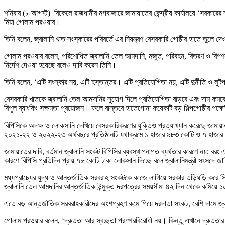
শনিবার (৮ আগস্ট) বিকেলে রাজধানীর মগবাজারে জামায়াতের কেন্দ্রীয় কার্যালয়ে ‘সরকারের
মিয়া গোলাম পরওয়ার।
তিনি বলেন, জ্বালানি খাত সংস্কারের পরিবর্তে এর নিয়ন্ত্রণ বেসরকারি গোষ্ঠীর হাতে তুল
গোলাম পরওয়ার বলেন, পরিশোধিত জ্বালানি তেল আমদানি, মজুত, পরিবহন, বিতরণ ও বিপণন ব
নির্দেশ দেওয়া হয়েছে বলেও দাবি করেন তিনি।
তিনি বলেন, ‘এটি সংস্কার নয়, এটি হস্তান্তর। এটি প্রতিযোগিতা নয়, এটি দুর্নীতি ও লুট
বেসরকারি খাতকে জ্বালানি তেল আমদানির সুযোগ দিলে প্রতিযোগিতা বাড়বে এবং দাম কমবে—সর
বিপুল ব্যাংকিং সক্ষমতা প্রয়োজন। ফলে বাস্তবে হাতেগোনা কয়েকটি বড় শিল্পগোষ্ঠীর পক
বিপিসিকে অদক্ষ ও লোকসানি দেখিয়ে বেসরকারিকরণের যুক্তিও প্রত্যাখ্যান করেছে জা
২০২১-২২ ও ২০২২-২৩ অর্থবছরে প্রতিষ্ঠানটি যথাক্রমে ১ হাজার ৯৮৩ কোটি ও ৭ হাজা
জামায়াতের দাবি, বর্তমান জ্বালানি সংকট বিপিসির ব্যবস্থাপনাগত ব্যর্থতার কারণে নয়;
কারণে বিপিসি প্রতিদিন প্রায় ৭৮ কোটি টাকা লোকসান দিচ্ছে বলে জ্বালানিমন্ত্রী সংসদে 
মধ্যপ্রাচ্যের যুদ্ধ ও আন্তর্জাতিক সরবরাহ সংকটকে কাজে লাগিয়ে সরকার তড়িঘড়ি করে স
জ্বালানি তেল আমদানির আন্তর্জাতিক উন্মুক্ত দরপত্রের সময়সীমা ৪২ দিন থেকে কমিয়ে ১
এতে বড় আন্তর্জাতিক সরবরাহকারীদের অংশগ্রহণ কমে গিয়ে দরদাতা সংকট, বেশি দামে জ্ব
গোলাম পরওয়ার বলেন, ‘দ্রুততা আর স্বচ্ছতা পরস্পরবিরোধী নয়। কিন্তু এখানে দ্রুততার 