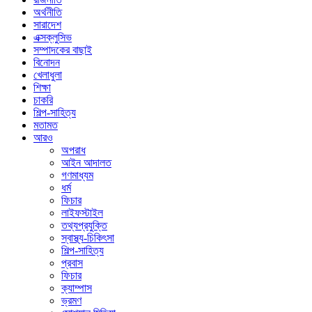
অর্থনীতি
সারাদেশ
এক্সক্লুসিভ
সম্পাদকের বাছাই
বিনোদন
খেলাধুলা
শিক্ষা
চাকরি
শিল্প-সাহিত্য
মতামত
আরও
অপরাধ
আইন আদালত
গণমাধ্যম
ধর্ম
ফিচার
লাইফস্টাইল
তথ্যপ্রযুক্তি
স্বাস্থ্য-চিকিৎসা
শিল্প-সাহিত্য
প্রবাস
ফিচার
ক্যাম্পাস
ভ্রমণ