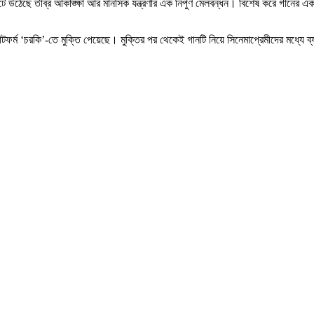
 উঠেছে তীব্র আকাঙ্ক্ষা আর মানসিক যন্ত্রণার এক নিপুণ মেলবন্ধন। বিশেষ করে গানের এক
প্ল্যাটফর্ম ‘চরকি’-তে মুক্তি পেয়েছে। মুক্তির পর থেকেই গানটি নিয়ে সিনেমাপ্রেমীদের মধ্য