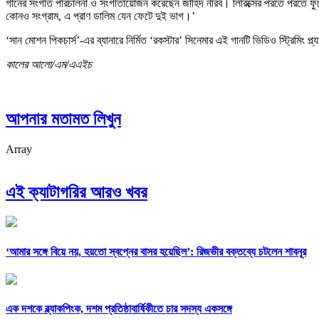
গানের সংগীত পরিচালনা ও সংগীতায়োজন করেছেন জাহিদ নীরব। লিরিক্সের পরতে পরতে ফুটে
কোনও সংগ্রাম, এ প্রাণ ডালিম যেন ফেটে দুই ভাগ।’
‘সান মোশন পিকচার্স’-এর ব্যানারে নির্মিত ‘রকস্টার’ সিনেমার এই গানটি ভিডিও স্ট্রিমিং 
কালের আলো/এম/এএইচ
আপনার মতামত লিখুন
Array
এই ক্যাটাগরির আরও খবর
‘আমার সঙ্গে বিয়ে নয়, হয়তো স্বপ্নের বাসর হয়েছিল’: রিজভীর বক্তব্যে চটলেন শাবনূর
এক দশকে ব্ল্যাকপিংক, দশম প্রতিষ্ঠাবার্ষিকীতে চার সদস্য একসঙ্গে