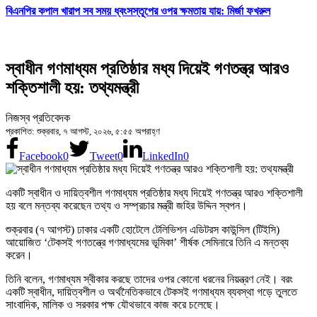
বিএনপির কপাল খারাপ সব সময় ধ্বংসস্তূপের ওপর ক্ষমতায় যায়: মির্জা ফখরুল
স্বাধীন গণমাধ্যম প্রতিষ্ঠার মধ্য দিয়েই গণতন্ত্র আরও
শক্তিশালী হয়: তথ্যমন্ত্রী
নিজস্ব প্রতিবেদক
প্রকাশিত: শুক্রবার, ৭ আগস্ট, ২০২৬, ৫:৫৫ অপরাহ্ণ
Facebook
0
Tweet
0
LinkedIn
0
একটি স্বাধীন ও দায়িত্বশীল গণমাধ্যম প্রতিষ্ঠার মধ্য দিয়েই গণতন্ত্র আরও শক্তিশালী
হয় বলে মন্তব্য করেছেন তথ্য ও সম্প্রচার মন্ত্রী জহির উদ্দিন স্বপন।
শুক্রবার (৭ আগস্ট) ঢাকার একটি হোটেলে টেলিভিশন এডিটরস কাউন্সিল (টিইসি)
আয়োজিত ‘টেকসই গণতন্ত্রে গণমাধ্যমের ভূমিকা’ শীর্ষক সেমিনারে তিনি এ মন্তব্য
করেন।
তিনি বলেন, গণমাধ্যম স্বীকার করছে তাদের ওপর কোনো ধরনের নিয়ন্ত্রণ নেই। বরং
একটি স্বাধীন, দায়িত্বশীল ও অর্থনৈতিকভাবে টেকসই গণমাধ্যম ব্যবস্থা গড়ে তুলতে
সাংবাদিক, মালিক ও সরকার পক্ষ যৌথভাবে কাজ করে চলেছে।