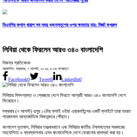
প্রশাসনকে আরও জনবান্ধব করার তাগিদ প্রতিমন্ত্রী নুরের
বিএনপির কপাল খারাপ সব সময় ধ্বংসস্তূপের ওপর ক্ষমতায় যায়: মির্জা ফখরুল
লিবিয়া থেকে ফিরলেন আরও ৩৪০ বাংলাদেশি
নিজস্ব প্রতিবেদক
প্রকাশিত: শুক্রবার, ৭ আগস্ট, ২০২৬, ৬:৩৪ অপরাহ্ণ
Facebook
0
Tweet
0
LinkedIn
0
লিবিয়ায় বিপদগ্রস্ত ও স্বেচ্ছায় দেশে ফিরতে আগ্রহী আরও ৩৪০ বাংলাদেশি দেশে
ফিরেছেন।
শুক্রবার (৭ আগস্ট) দুপুর ১২টায় ফ্লাই ওইয়া এয়ারলাইন্সের একটি ফ্লাইটে তারা হযরত
শাহজালাল আন্তর্জাতিক বিমানবন্দরে পৌঁছান।
বাংলাদেশ দূতাবাস, লিবিয়ার তত্ত্বাবধানে এবং লিবিয়ার জাতীয় ঐক্যমত্যের সরকারের
সহযোগিতা ও ব্যবস্থাপনায় এসব বাংলাদেশিকে দেশে ফেরানোর ব্যবস্থা করা হয়।