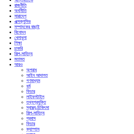
রাজনীতি
অর্থনীতি
সারাদেশ
এক্সক্লুসিভ
সম্পাদকের বাছাই
বিনোদন
খেলাধুলা
শিক্ষা
চাকরি
শিল্প-সাহিত্য
মতামত
আরও
অপরাধ
আইন আদালত
গণমাধ্যম
ধর্ম
ফিচার
লাইফস্টাইল
তথ্যপ্রযুক্তি
স্বাস্থ্য-চিকিৎসা
শিল্প-সাহিত্য
প্রবাস
ফিচার
ক্যাম্পাস