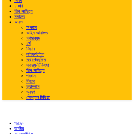
শিক্ষা
চাকরি
শিল্প-সাহিত্য
মতামত
আরও
অপরাধ
আইন আদালত
গণমাধ্যম
ধর্ম
ফিচার
লাইফস্টাইল
তথ্যপ্রযুক্তি
স্বাস্থ্য-চিকিৎসা
শিল্প-সাহিত্য
প্রবাস
ফিচার
ক্যাম্পাস
ভ্রমণ
সোশ্যাল মিডিয়া
প্রচ্ছদ
জাতীয়
আন্তর্জাতিক