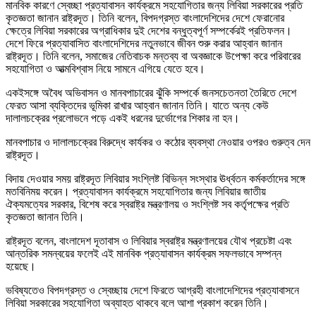
মানবিক কারণে স্বেচ্ছা প্রত্যাবাসন কার্যক্রমে সহযোগিতার জন্য লিবিয়া সরকারের প্রতি
কৃতজ্ঞতা জানান রাষ্ট্রদূত। তিনি বলেন, বিপদগ্রস্ত বাংলাদেশিদের দেশে ফেরানোর
ক্ষেত্রে লিবিয়া সরকারের অগ্রাধিকার দুই দেশের বন্ধুত্বপূর্ণ সম্পর্কেরই প্রতিফলন।
দেশে ফিরে প্রত্যাবাসিত বাংলাদেশিদের নতুনভাবে জীবন শুরু করার আহ্বান জানান
রাষ্ট্রদূত। তিনি বলেন, সমাজের নেতিবাচক মন্তব্য বা অবজ্ঞাকে উপেক্ষা করে পরিবারের
সহযোগিতা ও আত্মবিশ্বাস নিয়ে সামনে এগিয়ে যেতে হবে।
একইসঙ্গে অবৈধ অভিবাসন ও মানবপাচারের ঝুঁকি সম্পর্কে জনসচেতনতা তৈরিতে দেশে
ফেরত আসা ব্যক্তিদের ভূমিকা রাখার আহ্বান জানান তিনি। যাতে অন্য কেউ
দালালচক্রের প্রলোভনে পড়ে একই ধরনের দুর্ভোগের শিকার না হন।
মানবপাচার ও দালালচক্রের বিরুদ্ধে কার্যকর ও কঠোর ব্যবস্থা নেওয়ার ওপরও গুরুত্ব দেন
রাষ্ট্রদূত।
বিদায় দেওয়ার সময় রাষ্ট্রদূত লিবিয়ার সংশ্লিষ্ট বিভিন্ন সংস্থার ঊর্ধ্বতন কর্মকর্তাদের সঙ্গে
মতবিনিময় করেন। প্রত্যাবাসন কার্যক্রমে সহযোগিতার জন্য লিবিয়ার জাতীয়
ঐক্যমত্যের সরকার, বিশেষ করে স্বরাষ্ট্র মন্ত্রণালয় ও সংশ্লিষ্ট সব কর্তৃপক্ষের প্রতি
কৃতজ্ঞতা জানান তিনি।
রাষ্ট্রদূত বলেন, বাংলাদেশ দূতাবাস ও লিবিয়ার স্বরাষ্ট্র মন্ত্রণালয়ের যৌথ প্রচেষ্টা এবং
আন্তরিক সমন্বয়ের ফলেই এই মানবিক প্রত্যাবাসন কার্যক্রম সফলভাবে সম্পন্ন
হয়েছে।
ভবিষ্যতেও বিপদগ্রস্ত ও স্বেচ্ছায় দেশে ফিরতে আগ্রহী বাংলাদেশিদের প্রত্যাবাসনে
লিবিয়া সরকারের সহযোগিতা অব্যাহত থাকবে বলে আশা প্রকাশ করেন তিনি।