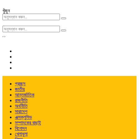
খুঁজুন
,
,
প্রচ্ছদ
জাতীয়
আন্তর্জাতিক
রাজনীতি
অর্থনীতি
সারাদেশ
এক্সক্লুসিভ
সম্পাদকের বাছাই
বিনোদন
খেলাধুলা