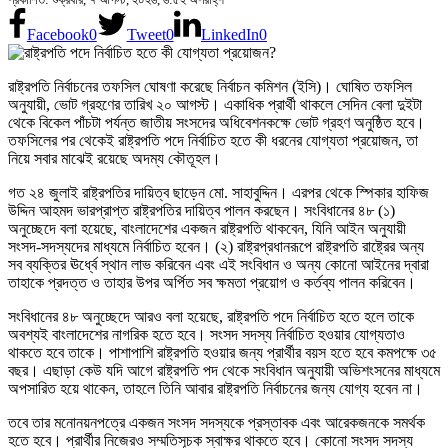
Facebook
0
Tweet
0
LinkedIn
0
রাষ্ট্রপতি নির্বাচনের তফসিল ঘোষণা করেছে নির্বাচন কমিশন (ইসি)। ঘোষিত তফসিল
অনুযায়ী, ভোট গ্রহণের তারিখ ২০ আগস্ট। একাধিক প্রার্থী থাকলে সেদিন বেলা দুইটা
থেকে বিকেল পাঁচটা পর্যন্ত জাতীয় সংসদের অধিবেশনকক্ষে ভোট গ্রহণ অনুষ্ঠিত হবে।
তফসিলের পর থেকেই রাষ্ট্রপতি পদে নির্বাচিত হতে কী ধরনের যোগ্যতা প্রয়োজন, তা
নিয়ে সবার মাঝেই রয়েছে অদম্য কৌতূহল।
গত ২৪ জুলাই রাষ্ট্রপতির দায়িত্ব ছাড়েন মো. সাহাবুদ্দিন। এরপর থেকে স্পিকার হাফিজ
উদ্দিন আহমদ ভারপ্রাপ্ত রাষ্ট্রপতির দায়িত্ব পালন করছেন। সংবিধানের ৪৮ (১)
অনুচ্ছেদে বলা হয়েছে, বাংলাদেশের একজন রাষ্ট্রপতি থাকবেন, যিনি আইন অনুযায়ী
সংসদ-সদস্যদের মাধ্যমে নির্বাচিত হবেন। (২) রাষ্ট্রপ্রধানরূপে রাষ্ট্রপতি রাষ্ট্রের অন্য
সব ব্যক্তির ঊর্ধ্বে স্থান লাভ করিবেন এবং এই সংবিধান ও অন্য কোনো আইনের দ্বারা
তাহাকে প্রদত্ত ও তাহার উপর অর্পিত সব ক্ষমতা প্রয়োগ ও কর্তব্য পালন করিবেন।
সংবিধানের ৪৮ অনুচ্ছেদে আরও বলা হয়েছে, রাষ্ট্রপতি পদে নির্বাচিত হতে হলে তাকে
অবশ্যই বাংলাদেশের নাগরিক হতে হবে। সংসদ সদস্য নির্বাচিত হওয়ার যোগ্যতাও
থাকতে হবে তাকে। পাশাপাশি রাষ্ট্রপতি হওয়ার জন্য প্রার্থীর বয়স হতে হবে কমপক্ষে ৩৫
বছর। এছাড়া কেউ যদি আগে রাষ্ট্রপতি পদ থেকে সংবিধান অনুযায়ী অভিশংসনের মাধ্যমে
অপসারিত হয়ে থাকেন, তাহলে তিনি আবার রাষ্ট্রপতি নির্বাচনের জন্য যোগ্য হবেন না।
তবে তার মনোনয়নপত্রে একজন সংসদ সদস্যকে প্রস্তাবক এবং আরেকজনকে সমর্থক
হতে হবে। প্রার্থীর নিজেরও সম্মতিসূচক স্বাক্ষর থাকতে হবে। কোনো সংসদ সদস্য