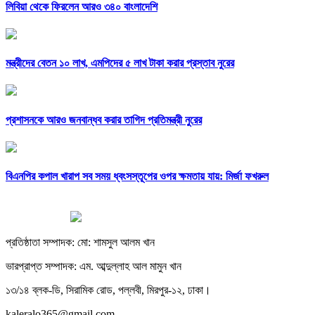
লিবিয়া থেকে ফিরলেন আরও ৩৪০ বাংলাদেশি
মন্ত্রীদের বেতন ১০ লাখ, এমপিদের ৫ লাখ টাকা করার প্রস্তাব নুরের
প্রশাসনকে আরও জনবান্ধব করার তাগিদ প্রতিমন্ত্রী নুরের
বিএনপির কপাল খারাপ সব সময় ধ্বংসস্তূপের ওপর ক্ষমতায় যায়: মির্জা ফখরুল
প্রতিষ্ঠাতা সম্পাদক: মো: শামসুল আলম খান
ভারপ্রাপ্ত সম্পাদক: এম. আব্দুল্লাহ আল মামুন খান
১৩/১৪ ব্লক-ডি, সিরামিক রোড, পল্লবী, মিরপুর-১২, ঢাকা।
kaleralo365@gmail.com