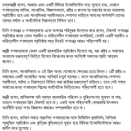
তথ্যমন্ত্রী বলেন, সরকার এমন একটি মিডিয়া ইকোসিস্টেম গড়ে তুলতে চায়, যেখানে
গণমাধ্যমের মালিক, সাংবাদিক, বিজ্ঞাপনদাতা, রাষ্ট্র ও জনগণের স্বার্থের মধ্যে ভারসাম্য
প্রতিষ্ঠিত হবে এবং সাংবাদিকরা স্বাধীনভাবে পেশাগত দায়িত্ব পালনের পাশাপাশি তাদের
ন্যায্য মর্যাদা ও অর্থনৈতিক নিরাপত্তা নিশ্চিত হবে।
তিনি গণতন্ত্র ও গণমাধ্যমকে একে অপরের পরিপূরক উল্লেখ করে বলেন, টেকসই গণতন্ত্র
প্রতিষ্ঠার জন্য যেমন স্বাধীন ও দায়িত্বশীল গণমাধ্যম অপরিহার্য, তেমনি একটি স্বাধীন ও
দায়িত্বশীল গণমাধ্যম প্রতিষ্ঠার মধ্য দিয়েই গণতন্ত্র আরও শক্তিশালী হয়।
মন্ত্রী গণমাধ্যমকে কেবল একটি ব্যবসায়িক প্রতিষ্ঠান হিসেবে নয়, বরং রাষ্ট্র ও সমাজের
অন্যতম গুরুত্বপূর্ণ ভিত্তি হিসেবে বিবেচনার জন্য সংশ্লিষ্ট সকলের প্রতি আহ্বান
জানান।
তিনি বলেন, সাংবাদিকতা ও এই শিল্প অন্য যেকোনো ক্ষেত্রর চেয়ে ভিন্ন। এটি রাষ্ট্র ও
সমাজের একটি অঘোষিত অথচ অনিবার্য চতুর্থ স্তম্ভ। ফলে সাংবাদিকদের পেশাগত
স্বাধীনতা, মর্যাদা ও নিরাপত্তা নিশ্চিত করা রাষ্ট্রের গুরুত্বপূর্ণ দায়িত্ব। তবে সেই লক্ষ্য
অর্জনের জন্য গণমাধ্যম শিল্পের অর্থনৈতিক ভিত্তিকেও শক্তিশালী হতে হবে।
মন্ত্রী বলেন, মালিকপক্ষ যদি ন্যায্য ব্যবসায়িক পরিবেশ ও যুক্তিসংগত মুনাফা না পায়,
তাহলে গণমাধ্যম শিল্প টেকসই হবে না। একই সঙ্গে শক্তিশালী বেসরকারি উৎপাদন
অর্থনীতি ছাড়া পণ্য বিজ্ঞাপন বাজারও সম্প্রসারিত হবে না।
তিনি বলেন, বর্তমান সময়ে প্রচলিত গণমাধ্যমের সঙ্গে ডিজিটাল প্ল্যাটর্ফম, বৈশ্বিক
প্রযুক্তি প্রতিষ্ঠান এবং কৃত্রিম বুদ্ধিমত্তা যুক্ত হয়ে মিডিয়া ইকোসিস্টেমকে আরও
জটিল করে তুলেছে।