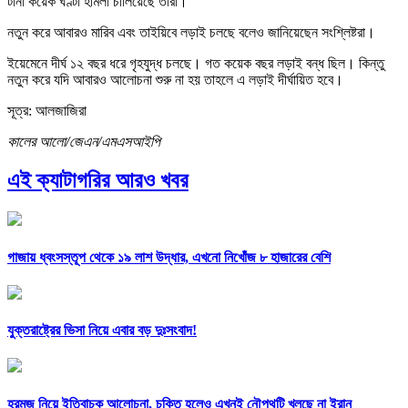
টানা কয়েক ঘণ্টা হামলা চালিয়েছে তারা।
নতুন করে আবারও মারিব এবং তাইয়িবে লড়াই চলছে বলেও জানিয়েছেন সংশ্লিষ্টরা।
ইয়েমেনে দীর্ঘ ১২ বছর ধরে গৃহযুদ্ধ চলছে। গত কয়েক বছর লড়াই বন্ধ ছিল। কিন্তু
নতুন করে যদি আবারও আলোচনা শুরু না হয় তাহলে এ লড়াই দীর্ঘায়িত হবে।
সূত্র: আলজাজিরা
কালের আলো/জেএন/এমএসআইপি
এই ক্যাটাগরির আরও খবর
গাজায় ধ্বংসস্তূপ থেকে ১৯ লাশ উদ্ধার, এখনো নিখোঁজ ৮ হাজারের বেশি
যুক্তরাষ্ট্রের ভিসা নিয়ে এবার বড় দুঃসংবাদ!
হরমুজ নিয়ে ইতিবাচক আলোচনা, চুক্তি হলেও এখনই নৌপথটি খুলছে না ইরান