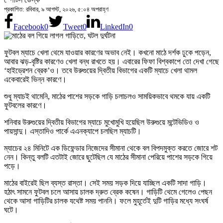
প্রকাশিত: রবিবার, ৯ আগস্ট, ২০২৬, ৫:০৪ অপরাহ্ণ
Facebook
0
Tweet
0
LinkedIn
0
ফুটবল ম্যাচে খেলা থেমে যাওয়ার কারণের অভাব নেই। কখনো মাঠে দর্শক ঢুকে পড়েন,
আবার ঝড়-বৃষ্টির কারণেও খেলা বন্ধ রাখতে হয়। এবারের ফিফা বিশ্বকাপে তো দেখা গেছে
‘হাইড্রেশন ব্রেক’ও। তবে উরুগুয়ের দ্বিতীয় বিভাগের একটি ম্যাচে খেলা থামল
একেবারেই ভিন্ন কারণে।
শুধু ম্যাচই থামেনি, মাঠের পাশের সড়কে গাড়ি চলাচলও সাময়িকভাবে থমকে যায় একটি
ফুটবলের কারণে।
শনিবার উরুগুয়ের দ্বিতীয় বিভাগের ম্যাচে মুখোমুখি হয়েছিল উরুগুয়ে মন্টেভিডিও ও
পায়সান্দু। এস্তাদিও পার্কে এএনক্যাপে চলছিল ম্যাচটি।
ম্যাচের ২৪ মিনিটে এক ডিফেন্ডার নিজেদের সীমানা থেকে বল বিপদমুক্ত করতে জোরে শট
নেন। কিন্তু বলটি এতটাই জোরে ছুটেছিল যে মাঠের সীমানা পেরিয়ে পাশের সড়কে গিয়ে
পড়ে।
মাঠের বাইরেই ছিল ব্যস্ত রাস্তা। সেই সময় সড়ক দিয়ে যাচ্ছিল একটি সাদা গাড়ি।
হঠাৎ সামনে ফুটবল চলে আসায় চালক দ্রুত ব্রেক কষেন। গাড়িটি থেমে গেলেও পেছন
থেকে আসা গাড়িটির চালক যথেষ্ট সময় পাননি। ফলে মুহূর্তেই দুটি গাড়ির মধ্যে সংঘর্ষ
ঘটে।