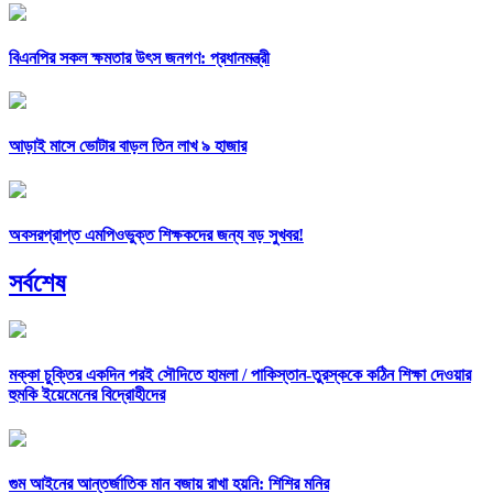
বিএনপির সকল ক্ষমতার উৎস জনগণ: প্রধানমন্ত্রী
আড়াই মাসে ভোটার বাড়ল তিন লাখ ৯ হাজার
অবসরপ্রাপ্ত এমপিওভুক্ত শিক্ষকদের জন্য বড় সুখবর!
সর্বশেষ
মক্কা চুক্তির একদিন পরই সৌদিতে হামলা /
পাকিস্তান-তুরস্ককে কঠিন শিক্ষা দেওয়ার
হুমকি ইয়েমেনের বিদ্রোহীদের
গুম আইনের আন্তর্জাতিক মান বজায় রাখা হয়নি: শিশির মনির