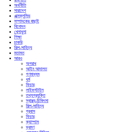
অর্থনীতি
সারাদেশ
এক্সক্লুসিভ
সম্পাদকের বাছাই
বিনোদন
খেলাধুলা
শিক্ষা
চাকরি
শিল্প-সাহিত্য
মতামত
আরও
অপরাধ
আইন আদালত
গণমাধ্যম
ধর্ম
ফিচার
লাইফস্টাইল
তথ্যপ্রযুক্তি
স্বাস্থ্য-চিকিৎসা
শিল্প-সাহিত্য
প্রবাস
ফিচার
ক্যাম্পাস
ভ্রমণ