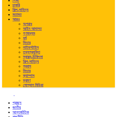
শিক্ষা
চাকরি
শিল্প-সাহিত্য
মতামত
আরও
অপরাধ
আইন আদালত
গণমাধ্যম
ধর্ম
ফিচার
লাইফস্টাইল
তথ্যপ্রযুক্তি
স্বাস্থ্য-চিকিৎসা
শিল্প-সাহিত্য
প্রবাস
ফিচার
ক্যাম্পাস
ভ্রমণ
সোশ্যাল মিডিয়া
প্রচ্ছদ
জাতীয়
আন্তর্জাতিক
রাজনীতি