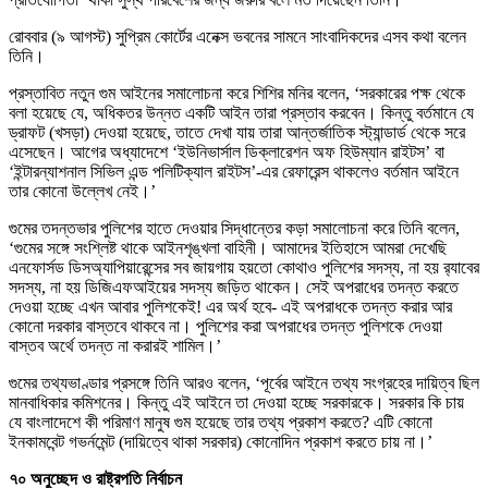
রোববার (৯ আগস্ট) সুপ্রিম কোর্টের এনেক্স ভবনের সামনে সাংবাদিকদের এসব কথা বলেন
তিনি।
প্রস্তাবিত নতুন গুম আইনের সমালোচনা করে শিশির মনির বলেন, ‘সরকারের পক্ষ থেকে
বলা হয়েছে যে, অধিকতর উন্নত একটি আইন তারা প্রস্তাব করবেন। কিন্তু বর্তমানে যে
ড্রাফট (খসড়া) দেওয়া হয়েছে, তাতে দেখা যায় তারা আন্তর্জাতিক স্ট্যান্ডার্ড থেকে সরে
এসেছেন। আগের অধ্যাদেশে ‘ইউনিভার্সাল ডিক্লারেশন অফ হিউম্যান রাইটস’ বা
‘ইন্টারন্যাশনাল সিভিল এন্ড পলিটিক্যাল রাইটস’-এর রেফারেন্স থাকলেও বর্তমান আইনে
তার কোনো উল্লেখ নেই।’
গুমের তদন্তভার পুলিশের হাতে দেওয়ার সিদ্ধান্তের কড়া সমালোচনা করে তিনি বলেন,
‘গুমের সঙ্গে সংশ্লিষ্ট থাকে আইনশৃঙ্খলা বাহিনী। আমাদের ইতিহাসে আমরা দেখেছি
এনফোর্সড ডিসঅ্যাপিয়ারেন্সের সব জায়গায় হয়তো কোথাও পুলিশের সদস্য, না হয় র‍্যাবের
সদস্য, না হয় ডিজিএফআইয়ের সদস্য জড়িত থাকেন। সেই অপরাধের তদন্ত করতে
দেওয়া হচ্ছে এখন আবার পুলিশকেই! এর অর্থ হবে- এই অপরাধকে তদন্ত করার আর
কোনো দরকার বাস্তবে থাকবে না। পুলিশের করা অপরাধের তদন্ত পুলিশকে দেওয়া
বাস্তব অর্থে তদন্ত না করারই শামিল।’
গুমের তথ্যভাণ্ডার প্রসঙ্গে তিনি আরও বলেন, ‘পূর্বের আইনে তথ্য সংগ্রহের দায়িত্ব ছিল
মানবাধিকার কমিশনের। কিন্তু এই আইনে তা দেওয়া হচ্ছে সরকারকে। সরকার কি চায়
যে বাংলাদেশে কী পরিমাণ মানুষ গুম হয়েছে তার তথ্য প্রকাশ করতে? এটি কোনো
ইনকামবেন্ট গভর্নমেন্ট (দায়িত্বে থাকা সরকার) কোনোদিন প্রকাশ করতে চায় না।’
৭০ অনুচ্ছেদ ও রাষ্ট্রপতি নির্বাচন