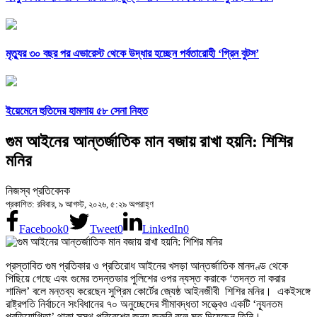
মৃত্যুর ৩০ বছর পর এভারেস্ট থেকে উদ্ধার হচ্ছেন পর্বতারোহী ‘গ্রিন বুটস’
ইয়েমেনে হুতিদের হামলায় ৫৮ সেনা নিহত
গুম আইনের আন্তর্জাতিক মান বজায় রাখা হয়নি: শিশির
মনির
নিজস্ব প্রতিবেদক
প্রকাশিত: রবিবার, ৯ আগস্ট, ২০২৬, ৫:২৯ অপরাহ্ণ
Facebook
0
Tweet
0
LinkedIn
0
প্রস্তাবিত গুম প্রতিকার ও প্রতিরোধ আইনের খসড়া আন্তর্জাতিক মানদণ্ড থেকে
পিছিয়ে গেছে এবং গুমের তদন্তভার পুলিশের ওপর ন্যস্ত করাকে ‘তদন্ত না করার
শামিল’ বলে মন্তব্য করেছেন সুপ্রিম কোর্টের জ্যেষ্ঠ আইনজীবী শিশির মনির। একইসঙ্গে
রাষ্ট্রপতি নির্বাচনে সংবিধানের ৭০ অনুচ্ছেদের সীমাবদ্ধতা সত্ত্বেও একটি ‘ন্যূনতম
প্রতিযোগিতা’ থাকা সুস্থ পরিবেশের জন্য জরুরি বলে মত দিয়েছেন তিনি।