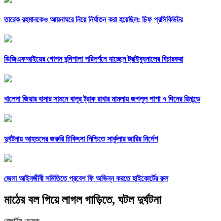
তারেক রহমানকেও আয়নাঘরে নিয়ে নির্যাতন করা হয়েছিল: চিফ প্রসিকিউটর
ডিজিএফআইয়ের গোপন বন্দিশালা পরিদর্শনে যাচ্ছেন ট্রাইব্যুনালের বিচারকরা
খালেদা জিয়ার বাসার সামনে বালুর ট্রাক রাখার মামলায় জগলুল পাশা ৭ দিনের রিমান্ডে
দুর্ঘটনায় আহতদের জরুরি চিকিৎসা নিশ্চিতে সার্কুলার জারির নির্দেশ
জেলা আইনজীবী সমিতিতে প্রবেশ ফি অভিন্ন করতে হাইকোর্টের রুল
মাঠের বল গিয়ে লাগল গাড়িতে, ঘটল দুর্ঘটনা
স্পোর্টস ডেস্ক