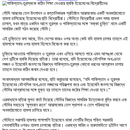
সৌদি আরবের তেল উৎপাদন ও রপ্তানিকারক প্রতিষ্ঠান আরামকোর একটি অবকাঠামোতে
হামলা চালিয়েছে ইয়েমেনের হুতি বিদ্রোহীরা। সৌদিতে বিদ্রোহীরা এমন সময় হামলা
চালাল, যখন মাত্র একদিন আগে তুরস্ক ও পাকিস্তানের সঙ্গে ‘মক্কা চুক্তি’ নামে একটি
সামরিক জোট গঠন করেছে সৌদি।
এই চুক্তিতে বলা আছে, তিন দেশের কারও ওপর অন্য কেউ যদি হামলা চালায় তাহলে এই
হামলাকে সবার ওপর হামলা হিসেবে বিবেচনা করা হবে।
চুক্তির আওতায় পাকিস্তান ও তুরস্ক এখন এগিয়ে আসতে পারে এমন আশঙ্কা থেকে
দেশ দুটিকে হুমকি দিয়েছে হুতিরা। তারা বলেছে, যদি ইয়েমেনের ভৌগলিক অখণ্ডতা
লঙ্ঘন ও ইয়েমেনি জনগণের বিরুদ্ধে পাকিস্তান-তুরস্ক কোনো ধরনের আগ্রাসন চালায়
তাহলে তাদের কঠিন জবাব দেওয়া হবে।
সংবাদমাধ্যম আলজাজিরা বলেছে, হুতি কমান্ডারা বলেছেন, “যদি পাকিস্তান ও তুরস্ক
ইয়েমেনের ভৌগলিক অখণ্ডতা লঙ্ঘনের পরিকল্পনা করে এবং ইয়েমেনি জনগণের বিরুদ্ধে
সৌদির আগ্রাসনের সঙ্গে যুক্ত হয় তাহলে তাদের কঠোর শিক্ষা দেওয়া হবে।”
এরমাধ্যমে হুতিরা মূলত বার্তা দিয়েছে সৌদির বিরুদ্ধে সামরিক উত্তেজনা বৃদ্ধি করবে এবং
সৌদির সবচেয়ে ‘মূল্যবান রত্ন’ আরামকোর তেল স্থাপনা ও তেল পরিবহনের
অবকাঠামোতে হামলা চালিয়ে যাবে।
সৌদিতে সরাসরি হামলার পাশাপাশি ইয়েমেনে থাকা দেশটির মিত্র শক্তি সরকারি
সেনাবাহিনীর ওপরও হামলা চালাচ্ছে হুতিরা। এরমধ্যে মারিব ও হারদামাউতে দুইদিন আগে