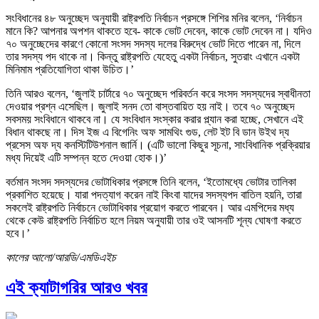
সংবিধানের ৪৮ অনুচ্ছেদ অনুযায়ী রাষ্ট্রপতি নির্বাচন প্রসঙ্গে শিশির মনির বলেন, ‘নির্বাচন
মানে কি? আপনার অপশন থাকতে হবে- কাকে ভোট দেবেন, কাকে ভোট দেবেন না। যদিও
৭০ অনুচ্ছেদের কারণে কোনো সংসদ সদস্য দলের বিরুদ্ধে ভোট দিতে পারেন না, দিলে
তার সদস্য পদ থাকে না। কিন্তু রাষ্ট্রপতি যেহেতু একটা নির্বাচন, সুতরাং এখানে একটা
মিনিমাম প্রতিযোগিতা থাকা উচিত।’
তিনি আরও বলেন, ‘জুলাই চার্টারে ৭০ অনুচ্ছেদ পরিবর্তন করে সংসদ সদস্যদের স্বাধীনতা
দেওয়ার প্রশ্ন এসেছিল। জুলাই সনদ তো বাস্তবায়িত হয় নাই। তবে ৭০ অনুচ্ছেদ
সবসময় সংবিধানে থাকবে না। যে সংবিধান সংস্কার করার প্ল্যান করা হচ্ছে, সেখানে এই
বিধান থাকছে না। দিস ইজ এ বিগেনিং অফ সামথিং গুড, লেট ইট বি ডান উইথ দ্য
প্রসেস অফ দ্য কনস্টিটিউশনাল জার্নি। (এটি ভালো কিছুর সূচনা, সাংবিধানিক প্রক্রিয়ার
মধ্য দিয়েই এটি সম্পন্ন হতে দেওয়া হোক।)’
বর্তমান সংসদ সদস্যদের ভোটাধিকার প্রসঙ্গে তিনি বলেন, ‘ইতোমধ্যে ভোটার তালিকা
প্রকাশিত হয়েছে। যারা পদত্যাগ করেন নাই কিংবা যাদের সদস্যপদ বাতিল হয়নি, তারা
সকলেই রাষ্ট্রপতি নির্বাচনে ভোটাধিকার প্রয়োগ করতে পারবেন। আর এমপিদের মধ্য
থেকে কেউ রাষ্ট্রপতি নির্বাচিত হলে নিয়ম অনুযায়ী তার ওই আসনটি শূন্য ঘোষণা করতে
হবে।’
কালের আলো/আরডি/এমডিএইচ
এই ক্যাটাগরির আরও খবর