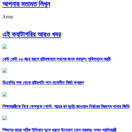
আপনার মতামত লিখুন
Array
এই ক্যাটাগরির আরও খবর
কেউ কেউ ২৯ বছর বয়সে রাষ্ট্রক্ষমতা দখলের জন্য ব্যাকুল: মুক্তিযুদ্ধ মন্ত্রী
বিএনপির পক্ষ থেকে রাষ্ট্রপতি পদে মনোনীত মির্জা ফখরুল
শিক্ষামন্ত্রীকে নিয়ে ফেসবুকে পোস্ট, আব্দুর রব ভুট্টো-জাওয়াদ নির্ঝরের বিরুদ্ধে থানায় জিডি
শিশুদের কাছে সঠিক ইতিহাস তুলে ধরতে উদ্যোগ নেবে সরকার: তথ্য প্রতিমন্ত্রী