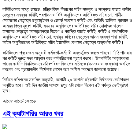
কমিটিগুলোর মধ্যে রয়েছে- মন্ত্রিপরিষদ বিভাগের সচিব সমন্বয় ও সংস্কার ফারাহ শাম্মীর
নেতৃত্বে সমন্বয় কমিটি, প্রশাসন ও বিধি অনুবিভাগের অতিরিক্ত সচিব মো. শামীম
সোহেলের নেতৃত্বে ডকুমেন্টেশন ও রেকর্ড সংরক্ষণ কমিটি এবং অতিথি তালিকা প্রণয়ন ও
আমন্ত্রণপত্র মুদ্রণ কমিটি, সমন্বয় অনুবিভাগের অতিরিক্ত সচিব মোহাম্মদ খালেদ
হাসানের নেতৃত্বে আমন্ত্রণপত্র বিতরণ ও প্রাপ্তি যাচাই কমিটি, কমিটি ও অর্থনৈতিক
অনুবিভাগের অতিরিক্ত সচিব মো. হুমায়ুন কবিরের নেতৃত্বে আসন ব্যবস্থাপনা কমিটি,
আইন অনুবিভাগের অতিরিক্ত সচিব ইয়াসমিন বেগমের নেতৃত্বে অভ্যর্থনা কমিটি।
কমিটিগুলো প্রয়োজন অনুযায়ী কর্মকর্তা-কর্মচারী অন্তর্ভুক্ত করতে পারবে। চিঠি পাওয়ার
পর কমিটি দ্রুত সভা আহ্বান করে কর্মপরিকল্পনা গ্রহণ করবে। উপকমিটির আহ্বায়করা
তাদের কার্যাদি নিয়মিতভাবে মন্ত্রিপরিষদ বিভাগের সচিবকে (সমন্বয় ও সংস্কার) অবহিত
করবেন এবং প্রয়োজনীয় নির্দেশনা নেবেন বলে অফিস আদেশে জানানো হয়েছে।
নির্বাচন কমিশনের তফসিল অনুযায়ী, আগামী ২০ আগস্ট রাষ্ট্রপতি নির্বাচনের ভোটগ্রহণ
অনুষ্ঠিত হবে। ওই দিন জাতীয় সংসদে দুপুর ২টা থেকে বিকেল ৫টা পর্যন্ত ভোটগ্রহণ
হবে।
কালের আলো/এসএকে
এই ক্যাটাগরির আরও খবর