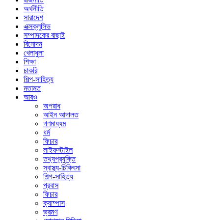
অর্থনীতি
সারাদেশ
এক্সক্লুসিভ
সম্পাদকের বাছাই
বিনোদন
খেলাধুলা
শিক্ষা
চাকরি
শিল্প-সাহিত্য
মতামত
আরও
অপরাধ
আইন আদালত
গণমাধ্যম
ধর্ম
ফিচার
লাইফস্টাইল
তথ্যপ্রযুক্তি
স্বাস্থ্য-চিকিৎসা
শিল্প-সাহিত্য
প্রবাস
ফিচার
ক্যাম্পাস
ভ্রমণ