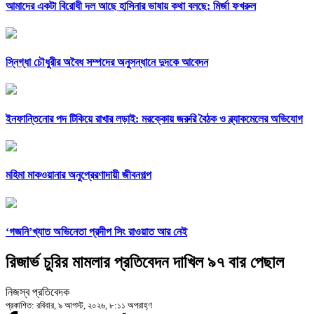
আমাদের একটা বিরোধী দল আছে হাসিনার ভাষায় কথা বলছে: মির্জা ফখরুল
স্নিগ্ধা চৌধুরীর অবৈধ সম্পদের অনুসন্ধানে দুদকে আবেদন
ইনফান্তিনোর পদ টিকিয়ে রাখার লড়াই: মরক্কোয় জরুরি বৈঠক ও ব্ল্যাকমেলের অভিযোগ
মহিমা মাকওয়ানার অনুপ্রেরণাদায়ী জীবনগল্প
‘গজনি’খ্যাত অভিনেতা প্রদীপ সিং রাওয়াত আর নেই
রিজার্ভ চুরির মামলার প্রতিবেদন দাখিল ৯৭ বার পেছাল
নিজস্ব প্রতিবেদক
প্রকাশিত: রবিবার, ৯ আগস্ট, ২০২৬, ৮:১১ অপরাহ্ণ