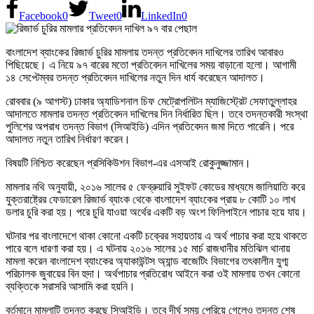
Facebook
0
Tweet
0
LinkedIn
0
বাংলাদেশ ব্যাংকের রিজার্ভ চুরির মামলায় তদন্ত প্রতিবেদন দাখিলের তারিখ আবারও
পিছিয়েছে। এ নিয়ে ৯৭ বারের মতো প্রতিবেদন দাখিলের সময় বাড়ানো হলো। আগামী
১৪ সেপ্টেম্বর তদন্ত প্রতিবেদন দাখিলের নতুন দিন ধার্য করেছেন আদালত।
রোববার (৯ আগস্ট) ঢাকার অ্যাডিশনাল চিফ মেট্রোপলিটন ম্যাজিস্ট্রেট সেফাতুল্লাহর
আদালতে মামলার তদন্ত প্রতিবেদন দাখিলের দিন নির্ধারিত ছিল। তবে তদন্তকারী সংস্থা
পুলিশের অপরাধ তদন্ত বিভাগ (সিআইডি) এদিন প্রতিবেদন জমা দিতে পারেনি। পরে
আদালত নতুন তারিখ নির্ধারণ করেন।
বিষয়টি নিশ্চিত করেছেন প্রসিকিউশন বিভাগ-এর এসআই রোকুনুজ্জামান।
মামলার নথি অনুযায়ী, ২০১৬ সালের ৫ ফেব্রুয়ারি সুইফট কোডের মাধ্যমে জালিয়াতি করে
যুক্তরাষ্ট্রের ফেডারেল রিজার্ভ ব্যাংক থেকে বাংলাদেশ ব্যাংকের প্রায় ৮ কোটি ১০ লাখ
ডলার চুরি করা হয়। পরে চুরি যাওয়া অর্থের একটি বড় অংশ ফিলিপাইনে পাচার হয়ে যায়।
ঘটনার পর বাংলাদেশে থাকা কোনো একটি চক্রের সহায়তায় এ অর্থ পাচার করা হয়ে থাকতে
পারে বলে ধারণা করা হয়। এ ঘটনায় ২০১৬ সালের ১৫ মার্চ রাজধানীর মতিঝিল থানায়
মামলা করেন বাংলাদেশ ব্যাংকের অ্যাকাউন্টস অ্যান্ড বাজেটিং বিভাগের তৎকালীন যুগ্ম
পরিচালক জুবায়ের বিন হুদা। অর্থপাচার প্রতিরোধ আইনে করা ওই মামলায় তখন কোনো
ব্যক্তিকে সরাসরি আসামি করা হয়নি।
বর্তমানে মামলাটি তদন্ত করছে সিআইডি। তবে দীর্ঘ সময় পেরিয়ে গেলেও তদন্ত শেষ