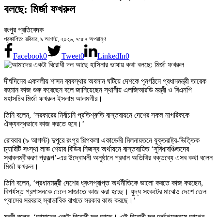
বলছে: মির্জা ফখরুল
রংপুর প্রতিবেদক
প্রকাশিত: রবিবার, ৯ আগস্ট, ২০২৬, ৭:৫৭ অপরাহ্ণ
Facebook
0
Tweet
0
LinkedIn
0
দীর্ঘদিনের একদলীয় শাসন ব্যবস্থার অবসান ঘটিয়ে দেশকে পুনর্গঠনে প্রধানমন্ত্রী তারেক
রহমান কাজ শুরু করেছেন বলে জানিয়েছেন স্থানীয় এলজিআরডি মন্ত্রী ও বিএনপি
মহাসচিব মির্জা ফখরুল ইসলাম আলমগীর।
তিনি বলেন, ‘সরকারের নির্বাচনি প্রতিশ্রুতি বাস্তবায়নে দেশের সকল নাগরিককে
ঐক্যবদ্ধভাবে কাজ করতে হবে।’
রোববার (৯ আগস্ট) দুপুরে রংপুর শিল্পকলা একাডেমী মিলনায়তনে যুক্তরাষ্ট্র-ভিত্তিক
চ্যারিটি সংস্থা লাভ শেয়ার বিডির নিজস্ব অর্থায়নে বাস্তবায়িত ‘সুবিধাবঞ্চিতদের
স্বাবলম্বীকরণ প্রকল্প’-এর উদ্বোধনী অনুষ্ঠানে প্রধান অতিথির বক্তব্যে এসব কথা বলেন
মির্জা ফখরুল।
তিনি বলেন, ‘প্রধানমন্ত্রী দেশের ধ্বংসপ্রাপ্ত অর্থনীতিকে ভালো করতে কাজ করছেন,
বিপর্যস্ত প্রশাসনকে ঢেলে সাজাতে কাজ করা হচ্ছে। যুদ্ধ সংকটের মাঝেও দেশে তেল
গ্যাসের সরবরাহ স্বাভাবিক রাখতে সরকার কাজ করছে।’
মন্ত্রী বলেন, ‘আমাদের একটা বিরোধী দল আছে। এই বিরোধী দল দুর্ভাগ্যক্রমে আগের