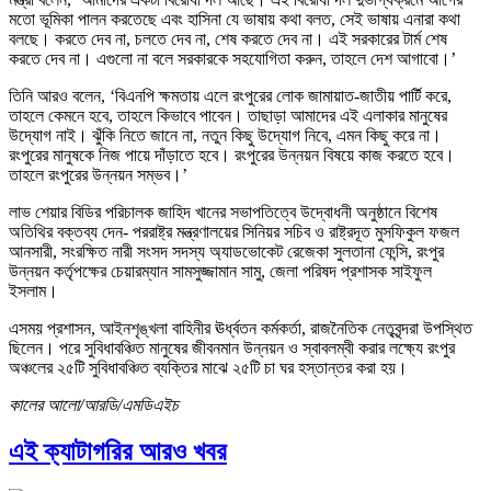
মতো ভূমিকা পালন করতেছে এবং হাসিনা যে ভাষায় কথা বলত, সেই ভাষায় এনারা কথা
বলছে। করতে দেব না, চলতে দেব না, শেষ করতে দেব না। এই সরকারের টার্ম শেষ
করতে দেব না। এগুলো না বলে সরকারকে সহযোগিতা করুন, তাহলে দেশ আগাবো।’
তিনি আরও বলেন, ‘বিএনপি ক্ষমতায় এলে রংপুরের লোক জামায়াত-জাতীয় পার্টি করে,
তাহলে কেমনে হবে, তাহলে কিভাবে পাবেন। তাছাড়া আমাদের এই এলাকার মানুষের
উদ্যোগ নাই। ঝুঁকি নিতে জানে না, নতুন কিছু উদ্যোগ নিবে, এমন কিছু করে না।
রংপুরের মানুষকে নিজ পায়ে দাঁড়াতে হবে। রংপুরের উন্নয়ন বিষয়ে কাজ করতে হবে।
তাহলে রংপুরের উন্নয়ন সম্ভব।’
লাভ শেয়ার বিডির পরিচালক জাহিদ খানের সভাপতিত্বে উদ্বোধনী অনুষ্ঠানে বিশেষ
অতিথির বক্তব্য দেন- পররাষ্ট্র মন্ত্রণালয়ের সিনিয়র সচিব ও রাষ্ট্রদূত মুসফিকুল ফজল
আনসারী, সংরক্ষিত নারী সংসদ সদস্য অ্যাডভোকেট রেজেকা সুলতানা ফেন্সি, রংপুর
উন্নয়ন কর্তৃপক্ষের চেয়ারম্যান সামসুজ্জামান সামু, জেলা পরিষদ প্রশাসক সাইফুল
ইসলাম।
এসময় প্রশাসন, আইনশৃঙ্খলা বাহিনীর ঊর্ধ্বতন কর্মকর্তা, রাজনৈতিক নেতৃবৃন্দরা উপস্থিত
ছিলেন। পরে সুবিধাবঞ্চিত মানুষের জীবনমান উন্নয়ন ও স্বাবলম্বী করার লক্ষ্যে রংপুর
অঞ্চলের ২৫টি সুবিধাবঞ্চিত ব্যক্তির মাঝে ২৫টি চা ঘর হস্তান্তর করা হয়।
কালের আলো/আরডি/এমডিএইচ
এই ক্যাটাগরির আরও খবর