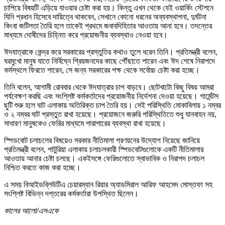
চাপিয়ে বিষয়টি এড়িয়ে যাওয়ার চেষ্টা করা হয়। কিন্তু এখন থেকে যেই ওয়ার্কিং স্টেশনে
যিনি প্রধান হিসেবে দায়িত্বে থাকবেন, সেখানে কোনো ধরনের অব্যবস্থাপনা, দুর্ঘটনা
কিংবা জটিলতা তৈরি হলে তাকেই প্রথমে জবাবদিহিতার আওতায় আনা হবে। তদন্তের
মাধ্যমে দোষীদের চিহ্নিত করে প্রয়োজনীয় ব্যবস্থাও নেওয়া হবে।
ঈদযাত্রাকে কেন্দ্র করে সরকারের প্রস্তুতির কথাও তুলে ধরেন তিনি। প্রতিমন্ত্রী বলেন,
ঘরমুখো মানুষ যাতে নির্বিঘ্নে প্রিয়জনদের কাছে পৌঁছাতে পারেন এবং ঈদ শেষে নিরাপদে
কর্মস্থলে ফিরতে পারেন, সে জন্য সরকারের পক্ষ থেকে সর্বোচ্চ চেষ্টা করা হচ্ছে।
তিনি বলেন, আগামী রোববার থেকে ঈদযাত্রার চাপ বাড়বে। ছোটখাটো কিছু বিষয় আমরা
পর্যবেক্ষণ করছি এবং সংশ্লিষ্ট কর্মকর্তাদের প্রয়োজনীয় নির্দেশনা দেওয়া হয়েছে। গার্মেন্টস
ছুটি শুরু হলে ঘাট এলাকায় অতিরিক্ত চাপ তৈরি হয়। সেই পরিস্থিতি মোকাবিলায় ১ নম্বর
ও ২ নম্বর ঘাট প্রস্তুত রাখা হয়েছে। প্রয়োজনে জরুরি পরিস্থিতিতে শুধু যানবাহন নয়,
সাধারণ মানুষকেও ফেরির মাধ্যমে পারাপারের ব্যবস্থা রাখা হয়েছে।
স্পিডবোট চলাচলের বিষয়েও সরকার নীতিমালা প্রণয়নের উদ্যোগ নিয়েছে জানিয়ে
প্রতিমন্ত্রী বলেন, পাটুরিয়া এলাকায় চলাচলকারী স্পিডবোটগুলোকে একটি নীতিমালার
আওতায় আনার চেষ্টা চলছে। একইসঙ্গে ফেরিগুলোতে স্বাভাবিক ও নিরাপদ চলাচল
নিশ্চিত করতে কাজ করা হচ্ছে।
এ সময় বিআইডব্লিউটিএ চেয়ারম্যান রিয়ার অ্যাডমিরাল আরিফ আহমেদ মোস্তফা সহ
সংশ্লিষ্ট বিভিন্ন দপ্তরের কর্মকর্তারা উপস্থিত ছিলেন।
কালের আলো/এসএকে