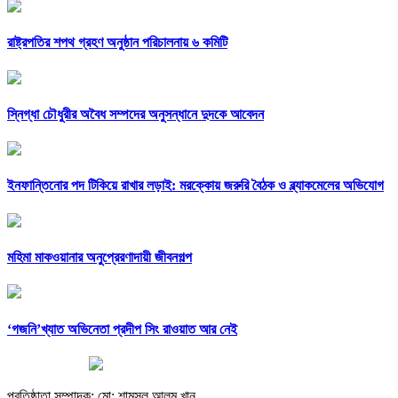
রাষ্ট্রপতির শপথ গ্রহণ অনুষ্ঠান পরিচালনায় ৬ কমিটি
স্নিগ্ধা চৌধুরীর অবৈধ সম্পদের অনুসন্ধানে দুদকে আবেদন
ইনফান্তিনোর পদ টিকিয়ে রাখার লড়াই: মরক্কোয় জরুরি বৈঠক ও ব্ল্যাকমেলের অভিযোগ
মহিমা মাকওয়ানার অনুপ্রেরণাদায়ী জীবনগল্প
‘গজনি’খ্যাত অভিনেতা প্রদীপ সিং রাওয়াত আর নেই
প্রতিষ্ঠাতা সম্পাদক: মো: শামসুল আলম খান