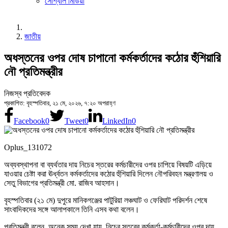
সোশ্যাল মিডিয়া
জাতীয়
অধস্তনের ওপর দোষ চাপানো কর্মকর্তাদের কঠোর হুঁশিয়ারি
নৌ প্রতিমন্ত্রীর
নিজস্ব প্রতিবেদক
প্রকাশিত: বৃহস্পতিবার, ২১ মে, ২০২৬, ৭:২০ অপরাহ্ণ
Facebook
0
Tweet
0
LinkedIn
0
Oplus_131072
অব্যবস্থাপনা বা ব্যর্থতার দায় নিচের স্তরের কর্মচারীদের ওপর চাপিয়ে বিষয়টি এড়িয়ে
যাওয়ার চেষ্টা করা ঊর্ধ্বতন কর্মকর্তাদের কঠোর হুঁশিয়ারি দিলেন নৌপরিবহন মন্ত্রণালয় ও
সেতু বিভাগের প্রতিমন্ত্রী মো. রাজিব আহসান।
বৃহস্পতিবার (২১ মে) দুপুরে মানিকগঞ্জের পাটুরিয়া লঞ্চঘাট ও ফেরিঘাট পরিদর্শন শেষে
সাংবাদিকদের সঙ্গে আলাপকালে তিনি এসব কথা বলেন।
প্রতিমন্ত্রী বলেন, অনেক সময় দেখা যায়, নিচের স্তরের কর্মকর্তা-কর্মচারীদের ওপর দায়