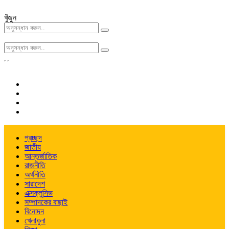
খুঁজুন
,
,
প্রচ্ছদ
জাতীয়
আন্তর্জাতিক
রাজনীতি
অর্থনীতি
সারাদেশ
এক্সক্লুসিভ
সম্পাদকের বাছাই
বিনোদন
খেলাধুলা