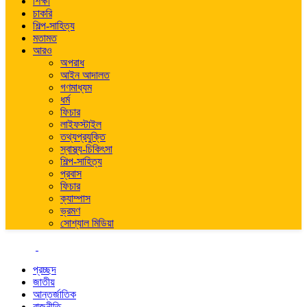
শিক্ষা
চাকরি
শিল্প-সাহিত্য
মতামত
আরও
অপরাধ
আইন আদালত
গণমাধ্যম
ধর্ম
ফিচার
লাইফস্টাইল
তথ্যপ্রযুক্তি
স্বাস্থ্য-চিকিৎসা
শিল্প-সাহিত্য
প্রবাস
ফিচার
ক্যাম্পাস
ভ্রমণ
সোশ্যাল মিডিয়া
প্রচ্ছদ
জাতীয়
আন্তর্জাতিক
রাজনীতি