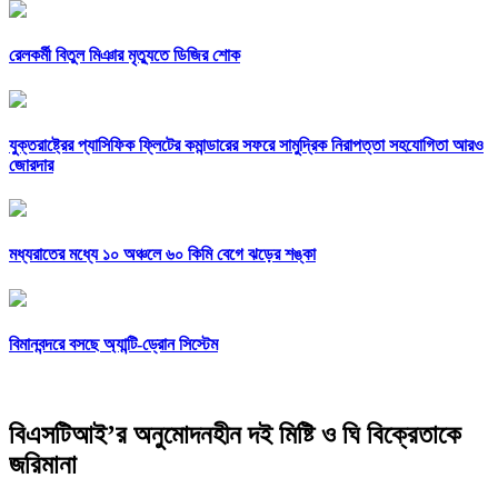
রেলকর্মী বিতুল মিঞার মৃত্যুতে ডিজির শোক
যুক্তরাষ্ট্রের প্যাসিফিক ফ্লিটের কমান্ডারের সফরে সামুদ্রিক নিরাপত্তা সহযোগিতা আরও
জোরদার
মধ্যরাতের মধ্যে ১০ অঞ্চলে ৬০ কিমি বেগে ঝড়ের শঙ্কা
বিমানবন্দরে বসছে অ্যান্টি-ড্রোন সিস্টেম
বিএসটিআই’র অনুমোদনহীন দই মিষ্টি ও ঘি বিক্রেতাকে
জরিমানা