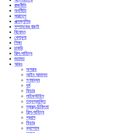
রাজনীতি
অর্থনীতি
সারাদেশ
এক্সক্লুসিভ
সম্পাদকের বাছাই
বিনোদন
খেলাধুলা
শিক্ষা
চাকরি
শিল্প-সাহিত্য
মতামত
আরও
অপরাধ
আইন আদালত
গণমাধ্যম
ধর্ম
ফিচার
লাইফস্টাইল
তথ্যপ্রযুক্তি
স্বাস্থ্য-চিকিৎসা
শিল্প-সাহিত্য
প্রবাস
ফিচার
ক্যাম্পাস