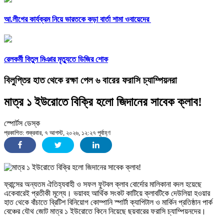
আ.লীগের কার্যক্রম নিয়ে ভারতকে কড়া বার্তা শামা ওবায়েদের
রেলকর্মী বিতুল মিঞার মৃত্যুতে ডিজির শোক
বিলুপ্তির হাত থেকে রক্ষা পেল ৬ বারের ফরাসি চ্যাম্পিয়নরা
মাত্র ১ ইউরোতে বিক্রি হলো জিদানের সাবেক ক্লাব!
স্পোর্টস ডেস্ক
প্রকাশিত: শুক্রবার, ৭ আগস্ট, ২০২৬, ১২:২৭ পূর্বাহ্ণ
ফ্রান্সের অন্যতম ঐতিহ্যবাহী ও সফল ফুটবল ক্লাব বোর্দোর মালিকানা বদল হয়েছে
একেবারেই প্রতীকী মূল্যে। ভয়াবহ আর্থিক সংকট কাটিয়ে ক্লাবটিকে দেউলিয়া হওয়ার
হাত থেকে বাঁচাতে ব্রিটিশ বিনিয়োগ কোম্পানি স্পার্টা ক্যাপিটাল ও মার্কিন প্রতিষ্ঠান পার্ক
বেঞ্চের যৌথ জোট মাত্র ১ ইউরোতে কিনে নিয়েছে ছয়বারের ফরাসি চ্যাম্পিয়নদের।