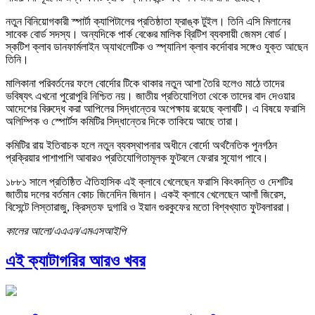
নতুন বিনিয়োগকারী স্পার্টা ক্যাপিটালের প্রতিষ্ঠাতা ফ্রাঙ্ক টুইল। তিনি এসি মিলানের
সাবেক বোর্ড সদস্য। অন্যদিকে পার্ক বেঞ্চের মালিক ব্রিটিশ ব্যবসায়ী জেমস বোর্ড।
স্কটিশ ক্লাব ডানফার্মলাইন অ্যাথলেটিক ও স্প্যানিশ ক্লাব কর্দোবার সঙ্গেও যুক্ত আছেন
তিনি।
মালিকানা পরিবর্তনের ফলে বোর্দোর টিকে থাকার নতুন আশা তৈরি হলেও মাঠে তাদের
ভবিষ্যৎ এখনো পুরোপুরি নিশ্চিত নয়। জাতীয় প্রতিযোগিতা থেকে তাদের বাদ দেওয়ার
আদেশের বিরুদ্ধে করা আপিলের সিদ্ধান্তের অপেক্ষায় রয়েছে ক্লাবটি। এ বিষয়ে ফরাসি
অলিম্পিক ও স্পোর্টস কমিটির সিদ্ধান্তের দিকে তাকিয়ে আছে তারা।
কমিটির রায় ইতিবাচক হলে নতুন ব্যবস্থাপনার অধীনে বোর্দো অর্থনৈতিক পুনর্গঠন
প্রক্রিয়ার পাশাপাশি আবারও প্রতিযোগিতামূলক ফুটবলে ফেরার সুযোগ পাবে।
১৮৮১ সালে প্রতিষ্ঠিত ঐতিহাসিক এই ক্লাবে খেলেছেন ফরাসি কিংবদন্তি ও দেশটির
জাতীয় দলের বর্তমান কোচ জিনেদিন জিদান। একই ক্লাবে খেলেছেন আলাঁ জিরেস,
বিসেন্টে লিস্তারাজু, ক্রিস্তফ দুগারি ও ইয়ান গুরকুফের মতো বিশ্বখ্যাত ফুটবলাররা।
কালের আলো/এএএন/এমএসআইপি
এই ক্যাটাগরির আরও খবর