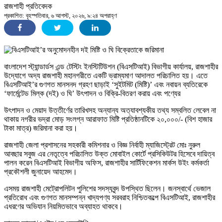
রাজশাহী প্রতিবেদক
প্রকাশিত: বৃহস্পতিবার, ৬ আগস্ট, ২০২৬, ৯:২৪ অপরাহ্ণ
বাংলাদেশ স্ট্যান্ডার্ডস এন্ড টেস্টিং ইনস্টিটিউশন (বিএসটিআই) বিভাগীয় কার্যালয়, রাজশাহীর
উদ্যোগে অদ্য রাজশাহী মহানগরীতে একটি ভ্রাম্যমাণ আদালত পরিচালিত হয়। এতে
বিএসটিআই’র গুণগত মানসনদ গ্রহণ ছাড়াই ‘সুইটমিট (মিষ্টি)’ এবং নবায়ন ব্যতিরেকে
‘ফার্মেন্টেড মিল্ক (দই) ও ঘি’ উৎপাদন ও বিক্রি-বিতরণ করায় এবং পণ্যের
উৎপাদন ও মেয়াদ উত্তীর্ণের তারিখসহ অন্যান্য অত্যাবশ্যকীয় তথ্য সম্বলিত লেবেল না
থাকায় নগরীর ভদ্রা মোড় সংলগ্ন আরাফাত মিষ্টি প্রতিষ্ঠানটিকে ২০,০০০/- (বিশ হাজার
টাকা মাত্র) জরিমানা করা হয়।
রাজশাহী জেলা প্রশাসনের সহকারী কমিশনার ও বিজ্ঞ নির্বাহী ম্যাজিস্ট্রেট মোঃ নুরুল
আবছার সবুজ এর নেতৃত্বে পরিচালিত উক্ত মোবাইল কোর্টে প্রসিকিউটর হিসেবে দায়িত্ব
পালন করেন বিএসটিআই বিভাগীয় অফিস, রাজশাহীর সার্টিফিকেশন মার্কস উইং কর্মকর্তা
প্রকৌশলী জুনায়েদ আহমেদ।
এসময় রাজশাহী মেট্রোপলিটন পুলিশের সদস্যবৃন্দ উপস্থিত ছিলেন। জনস্বার্থে ভেজাল
প্রতিরোধ এবং গুণগত মানসম্পন্ন খাদ্যপণ্য সরবরাহ নিশ্চিতকল্পে বিএসটিআই, রাজশাহীর
এধরণের অভিযান নিয়মিতভাবে অব্যাহত থাকবে।