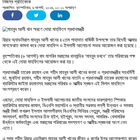
নিজস্ব প্রতিবেদক
প্রকাশিত: বৃহস্পতিবার, ৬ আগস্ট, ২০২৬, ১০:১১ অপরাহ্ণ
রিয়ার অ্যাডমিরাল মাহবুব আলী খানের ৪২তম শাহাদাত বার্ষিকী উপলক্ষে তার বিদেহী আত্মার
মাগফেরাত কামনা করে দোয়া মাহফিল ও ইসলামী আলোচনা সভার আয়োজন করা হয়েছে।
বৃহস্পতিবার (৬ আগস্ট) বাদ মাগরিব মরহুমের ধানমন্ডির ‘মাহবুব ভবনে’ তার পরিবারের পক্ষ
থেকে এই দোয়া মাহফিলের আয়োজন করা হয়।
প্রধানমন্ত্রী তারেক রহমান এবং শহীদ মাহবুব আলী খানের কন্যা ও প্রধানমন্ত্রীর সহধর্মিণী
ডা. জুবাইদা রহমান, শহীদ মাহবুব আলী খানের নাতনি ও প্রধানমন্ত্রী তারেক রহমানের তনয়া
ব্যারিস্টার জাইমা রহমানসহ মরহুমের পরিবার ও আত্মীয় স্বজন এই মিলাদ মাহফিলে
অংশগ্রহণ করেন।
এছাড়া, দোয়া মাহফিল ও ইসলামী আলোচনায় জাতীয় সংসদের ভারপ্রাপ্ত স্পিকার
ব্যারিস্টার কায়সার কামাল, বিএনপি মহাসচিব ও স্থানীয় সরকার পল্লী উন্নয়ন ও সমবায়
মন্ত্রী মির্জা ফখরুল ইসলাম আলমগীরসহ বিএনপির সিনিয়র নেতৃবৃন্দ, মন্ত্রী পরিষদের
সদস্যবর্গ, জাতীয় সংসদের চিফ হুইপ, হুইপবৃন্দ, সংসদ সদস্য, সামরিক- বেসামরিক
ঊর্ধ্বতন কর্মকর্তাবৃন্দ এবং মরহুমের পরিবারের সদস্যগণ ও আত্মীয়-স্বজনরা অংশ নেন
এতে।
এ সময় শহীদ রিয়ার এডমিরাল মাহবুব আলী খানের জীবন ও কর্মের উপর আলোকপাত করেন