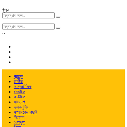
খুঁজুন
,
,
প্রচ্ছদ
জাতীয়
আন্তর্জাতিক
রাজনীতি
অর্থনীতি
সারাদেশ
এক্সক্লুসিভ
সম্পাদকের বাছাই
বিনোদন
খেলাধুলা