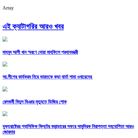
Array
এই ক্যাটাগরির আরও খবর
মাহবুব আলী খান স্মরণে দোয়া মাহফিলে প্রধানমন্ত্রী
আ.লীগের কার্যক্রম নিয়ে ভারতকে কড়া বার্তা শামা ওবায়েদের
রেলকর্মী বিতুল মিঞার মৃত্যুতে ডিজির শোক
যুক্তরাষ্ট্রের প্যাসিফিক ফ্লিটের কমান্ডারের সফরে সামুদ্রিক নিরাপত্তা সহযোগিতা আরও
জোরদার