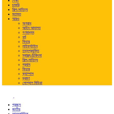
শিক্ষা
চাকরি
শিল্প-সাহিত্য
মতামত
আরও
অপরাধ
আইন আদালত
গণমাধ্যম
ধর্ম
ফিচার
লাইফস্টাইল
তথ্যপ্রযুক্তি
স্বাস্থ্য-চিকিৎসা
শিল্প-সাহিত্য
প্রবাস
ফিচার
ক্যাম্পাস
ভ্রমণ
সোশ্যাল মিডিয়া
প্রচ্ছদ
জাতীয়
আন্তর্জাতিক