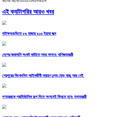
কালের আলো/এএইচ/এমএসআইপি
এই ক্যাটাগরির আরও খবর
নাইক্ষ্যংছড়িতে ৮৯ হাজার ৯১৬ ইয়াবা জব্দ
দেশের জ্বালানি সংকট কাটাতে সময় লাগবে: বাণিজ্যমন্ত্রী
শেরপুরের কিংবদন্তি আইনজীবী নারায়ণ চন্দ্র হোড় বাচ্চু আর নেই
গণতন্ত্রকে প্রাতিষ্ঠানিক রূপ দিতে সংসদেই ফিরতে হবে: তথ্যমন্ত্রী