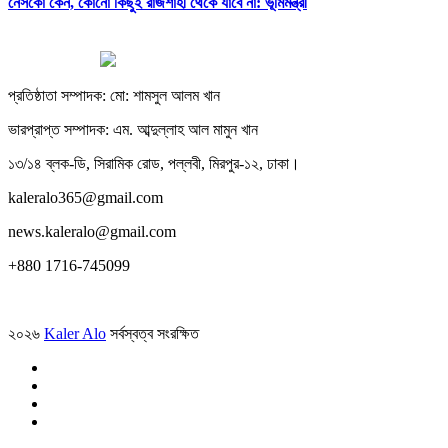
নেসকো কেন, কোনো কিছুই রাজশাহী থেকে যাবে না: ভূমিমন্ত্রী
প্রতিষ্ঠাতা সম্পাদক: মো: শামসুল আলম খান
ভারপ্রাপ্ত সম্পাদক: এম. আব্দুল্লাহ আল মামুন খান
১৩/১৪ ব্লক-ডি, সিরামিক রোড, পল্লবী, মিরপুর-১২, ঢাকা।
kaleralo365@gmail.com
news.kaleralo@gmail.com
+880 1716-745099
২০২৬
Kaler Alo
সর্বস্বত্ব সংরক্ষিত