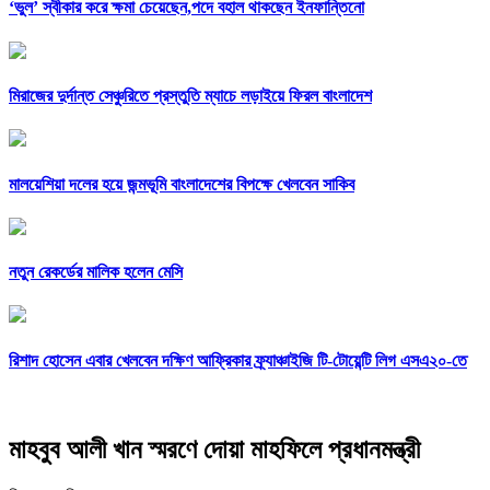
‘ভুল’ স্বীকার করে ক্ষমা চেয়েছেন,পদে বহাল থাকছেন ইনফান্তিনো
মিরাজের দুর্দান্ত সেঞ্চুরিতে প্রস্তুতি ম্যাচে লড়াইয়ে ফিরল বাংলাদেশ
মালয়েশিয়া দলের হয়ে জন্মভূমি বাংলাদেশের বিপক্ষে খেলবেন সাকিব
নতুন রেকর্ডের মালিক হলেন মেসি
রিশাদ হোসেন এবার খেলবেন দক্ষিণ আফ্রিকার ফ্র্যাঞ্চাইজি টি-টোয়েন্টি লিগ এসএ২০-তে
মাহবুব আলী খান স্মরণে দোয়া মাহফিলে প্রধানমন্ত্রী