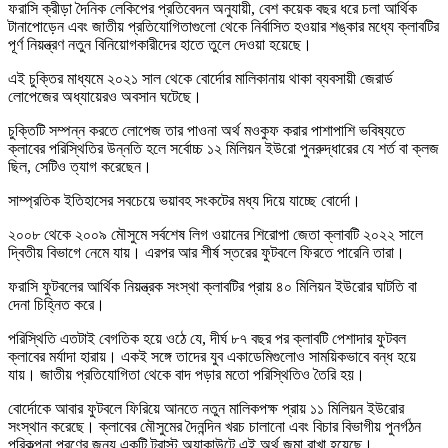
ফরাসি ক্রীড়া দৈনিক লেকিপের প্রতিবেদন অনুযায়ী, বেশ কয়েক বছর ধরে চলা আর্থিক
টানাপোড়েন এবং জাতীয় প্রতিযোগিতাগুলো থেকে নির্বাসিত হওয়ার শঙ্কার মধ্যে ক্লাবটির
পূর্ণ নিয়ন্ত্রণ নতুন বিনিয়োগকারীদের হাতে তুলে দেওয়া হয়েছে।
এই চুক্তির মাধ্যমে ২০২১ সাল থেকে বোর্দোর মালিকানায় থাকা ব্যবসায়ী জেরার্ড
লোপেজের অধ্যায়েরও অবসান ঘটেছে।
চুক্তিটি সম্পন্ন করতে লোপেজ তার পাওনা অর্থ মওকুফ করার পাশাপাশি ভবিষ্যতে
ক্লাবের পরিস্থিতির উন্নতি হলে সর্বোচ্চ ১২ মিলিয়ন ইউরো পুনরুদ্ধারের যে শর্ত বা ক্লজ
ছিল, সেটিও ত্যাগ করেছেন।
সাম্প্রতিক ইতিহাসের সবচেয়ে ভয়াবহ সংকটের মধ্য দিয়ে যাচ্ছে বোর্দো।
২০০৮ থেকে ২০০৯ মৌসুমে সর্বশেষ লিগ ওয়ানের শিরোপা জেতা ক্লাবটি ২০২২ সালে
দ্বিতীয় বিভাগে নেমে যায়। এরপর আর শীর্ষ স্তরের ফুটবলে ফিরতে পারেনি তারা।
ফরাসি ফুটবলের আর্থিক নিয়ন্ত্রক সংস্থা ক্লাবটির প্রায় ৪০ মিলিয়ন ইউরোর ঘাটতি বা
দেনা চিহ্নিত করে।
পরিস্থিতি এতটাই বেগতিক হয়ে ওঠে যে, দীর্ঘ ৮৭ বছর পর ক্লাবটি পেশাদার ফুটবল
ক্লাবের মর্যাদা হারায়। একই সঙ্গে তাদের যুব একাডেমিগুলোও সাময়িকভাবে বন্ধ হয়ে
যায়। জাতীয় প্রতিযোগিতা থেকে বাদ পড়ার মতো পরিস্থিতিও তৈরি হয়।
বোর্দোকে আবার ফুটবলে ফিরিয়ে আনতে নতুন মালিকপক্ষ প্রায় ১১ মিলিয়ন ইউরোর
সংস্থান করেছে। ক্লাবের মৌসুমের দৈনন্দিন খরচ চালানো এবং বিচার বিভাগীয় পুনর্গঠন
পরিকল্পনা পূরণের জন্য একটি ট্রাস্ট অ্যাকাউন্টে এই অর্থ জমা রাখা হয়েছে।