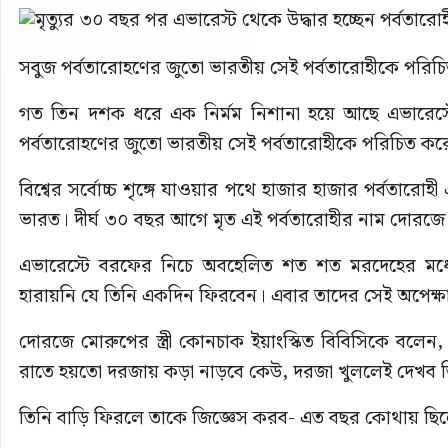
সবুজ পর্বতারোহণের জুতো ভারতীয় সেই পর্বতারোহীকে পরিচিত
গত তিন দশক ধরে এক নির্মম নিশানা হয়ে আছে এভারেস্
পর্বতারোহণের জুতো ভারতীয় সেই পর্বতারোহীকে পরিচিত করেছ
বিশ্বের সর্বোচ্চ শৃঙ্গে যাওয়ার পথে হাজার হাজার পর্বতার
ভারত। দীর্ঘ ৩০ বছর আগে মৃত এই পর্বতারোহীর নাম দোরজ
এভারেস্টে বরফের নিচে অবহেলিত শত শত মরদেহের মধ্
হারায়নি যে তিনি একদিন ফিরবেন। এবার তাদের সেই অপেক্
দোরজে মোরুপের স্ত্রী কোনচাক ইয়াংস্কিত বিবিসিকে 
রাতে হয়তো দরজায় কড়া নাড়বে কেউ, দরজা খুললেই দেখব ত
তিনি বাড়ি ফিরলে তাকে জিজ্ঞেস করব- এত বছর কোথায় ছি