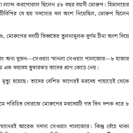
ক বা ল্যান্স করপোরাল ছিলেন ৪৮ বছর বয়সী মোরুপ। হিমালয়ের
আইটিবিপির যে ছয় সদস্যের দল অংশ নিয়েছিল, মোরুপ ছিলেন
ও, মোরুপের দলটি তিব্বতের তুলনামূলক দুর্গম চীনা অংশ দিয়ে
বং অন্য দুজন—সেওয়াং স্মানলা সেওয়াং পালজোর—৮ হাজার
ময় এক ভয়াবহ তুষারঝড় তাদের প্রাণ কেড়ে নেয়।
 মৃত্যু হয়েছে। তাদের বেশির ভাগেরই মরদেহ পাহাড়েই থেকে
 নামে পরিচিত দোরজে মোরুপের মরদেহটি গত তিন দশক ধরে ৮
িযানেরই আরেক সদস্য সেওয়াং পালজোর। কিন্তু বেঁচে থাকা