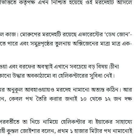
ভিত্তিতে কর্তৃপক্ষ এখন নিশ্চিত হয়েছে ওই মরদেহটি আসলে
যয়বহুল কাজ। মোরুপের মরদেহটি রয়েছে এভারেস্টের ‘ডেথ জোন’-
 পারে এবং সমুদ্রপৃষ্ঠের তুলনায় অক্সিজেনের মাত্রা মাত্র এক-
াওয়া এবং বরফের অবস্থাই এখানে সবচেয়ে বড় বিষয়।চীনা
ো উদ্ধার অবকাঠামো বা হেলিকপ্টারের সুবিধা নেই।
ৌসুমের অনুকূল আবহাওয়ায়ও মরদেহ নামানো অত্যন্ত কঠিন। আর
েন, কেবল পথ তৈরি করার জন্যই ১০ থেকে ১২ জন দক্ষ
র্তীতে তা নিচে নামিয়ে হেলিকপ্টার বা ইয়াকের সাহায্যে
তারোহী কুন্তল জোইশার বলেন, প্রথম ১ হাজার মিটার পথ নামানোই