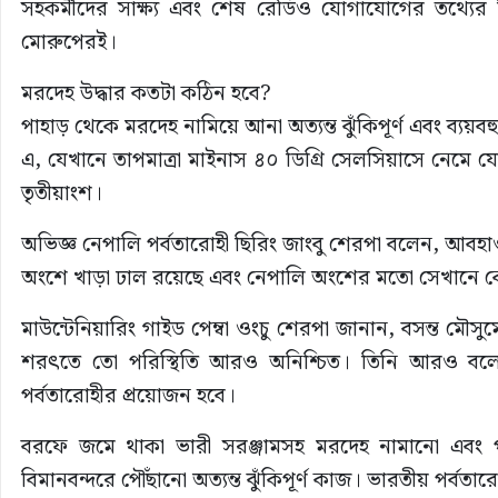
সহকর্মীদের সাক্ষ্য এবং শেষ রেডিও যোগাযোগের তথ্যের 
মোরুপেরই।
মরদেহ উদ্ধার কতটা কঠিন হবে?
পাহাড় থেকে মরদেহ নামিয়ে আনা অত্যন্ত ঝুঁকিপূর্ণ এবং ব্
এ, যেখানে তাপমাত্রা মাইনাস ৪০ ডিগ্রি সেলসিয়াসে নেমে যেতে
তৃতীয়াংশ।
অভিজ্ঞ নেপালি পর্বতারোহী ছিরিং জাংবু শেরপা বলেন, আবহ
অংশে খাড়া ঢাল রয়েছে এবং নেপালি অংশের মতো সেখানে কোন
মাউন্টেনিয়ারিং গাইড পেম্বা ওংচু শেরপা জানান, বসন্ত ম
শরৎতে তো পরিস্থিতি আরও অনিশ্চিত। তিনি আরও বল
পর্বতারোহীর প্রয়োজন হবে।
বরফে জমে থাকা ভারী সরঞ্জামসহ মরদেহ নামানো এবং পরব
বিমানবন্দরে পৌঁছানো অত্যন্ত ঝুঁকিপূর্ণ কাজ। ভারতীয় পর্ব