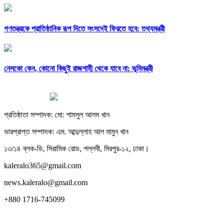
গণতন্ত্রকে প্রাতিষ্ঠানিক রূপ দিতে সংসদেই ফিরতে হবে: তথ্যমন্ত্রী
নেসকো কেন, কোনো কিছুই রাজশাহী থেকে যাবে না: ভূমিমন্ত্রী
প্রতিষ্ঠাতা সম্পাদক: মো: শামসুল আলম খান
ভারপ্রাপ্ত সম্পাদক: এম. আব্দুল্লাহ আল মামুন খান
১৩/১৪ ব্লক-ডি, সিরামিক রোড, পল্লবী, মিরপুর-১২, ঢাকা।
kaleralo365@gmail.com
news.kaleralo@gmail.com
+880 1716-745099