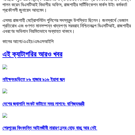
পালন করেন বিএসটিআই বিভাগীয় অফিস, রাজশাহীর সার্টিফিকেশন মার্কস উইং কর্মকর্তা
প্রকৌশলী জুনায়েদ আহমেদ।
এসময় রাজশাহী মেট্রোপলিটন পুলিশের সদস্যবৃন্দ উপস্থিত ছিলেন। জনস্বার্থে ভেজাল
প্রতিরোধ এবং গুণগত মানসম্পন্ন খাদ্যপণ্য সরবরাহ নিশ্চিতকল্পে বিএসটিআই, রাজশাহীর
এধরণের অভিযান নিয়মিতভাবে অব্যাহত থাকবে।
কালের আলো/এএইচ/এমএসআইপি
এই ক্যাটাগরির আরও খবর
নাইক্ষ্যংছড়িতে ৮৯ হাজার ৯১৬ ইয়াবা জব্দ
দেশের জ্বালানি সংকট কাটাতে সময় লাগবে: বাণিজ্যমন্ত্রী
শেরপুরের কিংবদন্তি আইনজীবী নারায়ণ চন্দ্র হোড় বাচ্চু আর নেই