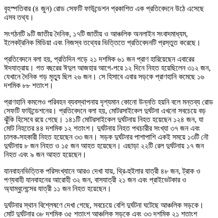
বৃহস্পতিবার (৪ জুন) রোড সেফটি ফাউন্ডেশন প্রকাশিত এক প্রতিবেদনে উঠে এসেছে
এসব তথ্য।
সংগঠনটি ৯টি জাতীয় দৈনিক, ১৭টি জাতীয় ও আঞ্চলিক অনলাইন সংবাদমাধ্যম,
ইলেকট্রনিক মিডিয়া এবং নিজস্ব তথ্যের ভিত্তিতে প্রতিবেদনটি প্রস্তুত করেছে।
প্রতিবেদনে বলা হয়, প্রতিদিন গড়ে ২১ দশমিক ৬১ জন প্রাণ হারিয়েছেন এবারের
ঈদযাত্রায়। গত বছরের ঈদুল আজহার আগে-পরে ১২ দিনে নিহত হয়েছিলেন ৩১২ জন,
যেখানে দৈনিক গড় মৃত্যু ছিল ২৬ জন। সে হিসাবে এবার সড়কে প্রাণহানি কমেছে ১৬
দশমিক ৮৮ শতাংশ।
প্রাণহানি কমলেও পরিবহন ব্যবস্থাপনায় দৃশ্যমান কোনো উন্নতি হয়নি বলে মন্তব্য রোড
সেফটি ফাউন্ডেশনের। প্রতিবেদনে বলা হয়, মোটরসাইকেল দুর্ঘটনা এখনো সবচেয়ে বড়
ঝুঁকি হিসেবে রয়ে গেছে। ১৪১টি মোটরসাইকেল দুর্ঘটনায় নিহত হয়েছেন ১২৪ জন, যা
মোট নিহতের ৪৪ দশমিক ১২ শতাংশ। দুর্ঘটনায় নিহত পথচারীর সংখ্যা ৩৭ জন এবং
চালক-সহকারী নিহত হয়েছেন ৩৩ জন। সড়ক দুর্ঘটনার পাশাপাশি একই সময়ে ১৩টি নৌ
দুর্ঘটনায় ৮ জন নিহত ও ১৫ জন আহত হয়েছেন। এছাড়া ২২টি রেল দুর্ঘটনায় ১৭ জন
নিহত এবং ৯ জন আহত হয়েছেন।
যানবাহনভিত্তিক পরিসংখ্যানে আরও দেখা যায়, থ্রি-হুইলার যাত্রী ৪৮ জন, ট্রাক ও
পণ্যবাহী যানবাহনের আরোহী ৩২ জন, বাসযাত্রী ২১ জন এবং প্রাইভেটকার ও
অ্যাম্বুলেন্সের যাত্রী ১১ জন নিহত হয়েছেন।
দুর্ঘটনার স্থান বিশ্লেষণে দেখা গেছে, সবচেয়ে বেশি দুর্ঘটনা ঘটেছে আঞ্চলিক সড়কে।
মোট দুর্ঘটনার ৩৮ দশমিক ৩৫ শতাংশ আঞ্চলিক সড়কে এবং ৩৩ দশমিক ২১ শতাংশ