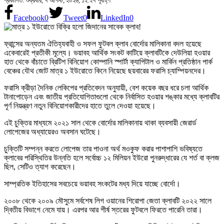
প্রকাশিত: শুক্রবার, ৭ আগস্ট, ২০২৬, ১২:২৭ পূর্বাহ্ণ
Facebook
0
Tweet
0
LinkedIn
0
ফ্রান্সের অন্যতম ঐতিহ্যবাহী ও সফল ফুটবল ক্লাব বোর্দোর মালিকানা বদল হয়েছে
একেবারেই প্রতীকী মূল্যে। ভয়াবহ আর্থিক সংকট কাটিয়ে ক্লাবটিকে দেউলিয়া হওয়ার
হাত থেকে বাঁচাতে ব্রিটিশ বিনিয়োগ কোম্পানি স্পার্টা ক্যাপিটাল ও মার্কিন প্রতিষ্ঠান পার্ক
বেঞ্চের যৌথ জোট মাত্র ১ ইউরোতে কিনে নিয়েছে ছয়বারের ফরাসি চ্যাম্পিয়নদের।
ফরাসি ক্রীড়া দৈনিক লেকিপের প্রতিবেদন অনুযায়ী, বেশ কয়েক বছর ধরে চলা আর্থিক
টানাপোড়েন এবং জাতীয় প্রতিযোগিতাগুলো থেকে নির্বাসিত হওয়ার শঙ্কার মধ্যে ক্লাবটির
পূর্ণ নিয়ন্ত্রণ নতুন বিনিয়োগকারীদের হাতে তুলে দেওয়া হয়েছে।
এই চুক্তির মাধ্যমে ২০২১ সাল থেকে বোর্দোর মালিকানায় থাকা ব্যবসায়ী জেরার্ড
লোপেজের অধ্যায়েরও অবসান ঘটেছে।
চুক্তিটি সম্পন্ন করতে লোপেজ তার পাওনা অর্থ মওকুফ করার পাশাপাশি ভবিষ্যতে
ক্লাবের পরিস্থিতির উন্নতি হলে সর্বোচ্চ ১২ মিলিয়ন ইউরো পুনরুদ্ধারের যে শর্ত বা ক্লজ
ছিল, সেটিও ত্যাগ করেছেন।
সাম্প্রতিক ইতিহাসের সবচেয়ে ভয়াবহ সংকটের মধ্য দিয়ে যাচ্ছে বোর্দো।
২০০৮ থেকে ২০০৯ মৌসুমে সর্বশেষ লিগ ওয়ানের শিরোপা জেতা ক্লাবটি ২০২২ সালে
দ্বিতীয় বিভাগে নেমে যায়। এরপর আর শীর্ষ স্তরের ফুটবলে ফিরতে পারেনি তারা।