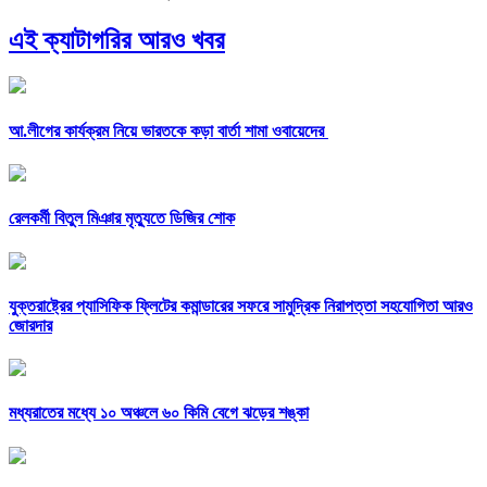
এই ক্যাটাগরির আরও খবর
আ.লীগের কার্যক্রম নিয়ে ভারতকে কড়া বার্তা শামা ওবায়েদের
রেলকর্মী বিতুল মিঞার মৃত্যুতে ডিজির শোক
যুক্তরাষ্ট্রের প্যাসিফিক ফ্লিটের কমান্ডারের সফরে সামুদ্রিক নিরাপত্তা সহযোগিতা আরও
জোরদার
মধ্যরাতের মধ্যে ১০ অঞ্চলে ৬০ কিমি বেগে ঝড়ের শঙ্কা