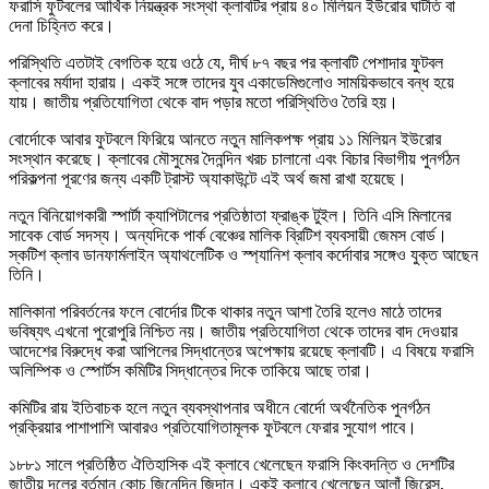
ফরাসি ফুটবলের আর্থিক নিয়ন্ত্রক সংস্থা ক্লাবটির প্রায় ৪০ মিলিয়ন ইউরোর ঘাটতি বা
দেনা চিহ্নিত করে।
পরিস্থিতি এতটাই বেগতিক হয়ে ওঠে যে, দীর্ঘ ৮৭ বছর পর ক্লাবটি পেশাদার ফুটবল
ক্লাবের মর্যাদা হারায়। একই সঙ্গে তাদের যুব একাডেমিগুলোও সাময়িকভাবে বন্ধ হয়ে
যায়। জাতীয় প্রতিযোগিতা থেকে বাদ পড়ার মতো পরিস্থিতিও তৈরি হয়।
বোর্দোকে আবার ফুটবলে ফিরিয়ে আনতে নতুন মালিকপক্ষ প্রায় ১১ মিলিয়ন ইউরোর
সংস্থান করেছে। ক্লাবের মৌসুমের দৈনন্দিন খরচ চালানো এবং বিচার বিভাগীয় পুনর্গঠন
পরিকল্পনা পূরণের জন্য একটি ট্রাস্ট অ্যাকাউন্টে এই অর্থ জমা রাখা হয়েছে।
নতুন বিনিয়োগকারী স্পার্টা ক্যাপিটালের প্রতিষ্ঠাতা ফ্রাঙ্ক টুইল। তিনি এসি মিলানের
সাবেক বোর্ড সদস্য। অন্যদিকে পার্ক বেঞ্চের মালিক ব্রিটিশ ব্যবসায়ী জেমস বোর্ড।
স্কটিশ ক্লাব ডানফার্মলাইন অ্যাথলেটিক ও স্প্যানিশ ক্লাব কর্দোবার সঙ্গেও যুক্ত আছেন
তিনি।
মালিকানা পরিবর্তনের ফলে বোর্দোর টিকে থাকার নতুন আশা তৈরি হলেও মাঠে তাদের
ভবিষ্যৎ এখনো পুরোপুরি নিশ্চিত নয়। জাতীয় প্রতিযোগিতা থেকে তাদের বাদ দেওয়ার
আদেশের বিরুদ্ধে করা আপিলের সিদ্ধান্তের অপেক্ষায় রয়েছে ক্লাবটি। এ বিষয়ে ফরাসি
অলিম্পিক ও স্পোর্টস কমিটির সিদ্ধান্তের দিকে তাকিয়ে আছে তারা।
কমিটির রায় ইতিবাচক হলে নতুন ব্যবস্থাপনার অধীনে বোর্দো অর্থনৈতিক পুনর্গঠন
প্রক্রিয়ার পাশাপাশি আবারও প্রতিযোগিতামূলক ফুটবলে ফেরার সুযোগ পাবে।
১৮৮১ সালে প্রতিষ্ঠিত ঐতিহাসিক এই ক্লাবে খেলেছেন ফরাসি কিংবদন্তি ও দেশটির
জাতীয় দলের বর্তমান কোচ জিনেদিন জিদান। একই ক্লাবে খেলেছেন আলাঁ জিরেস,