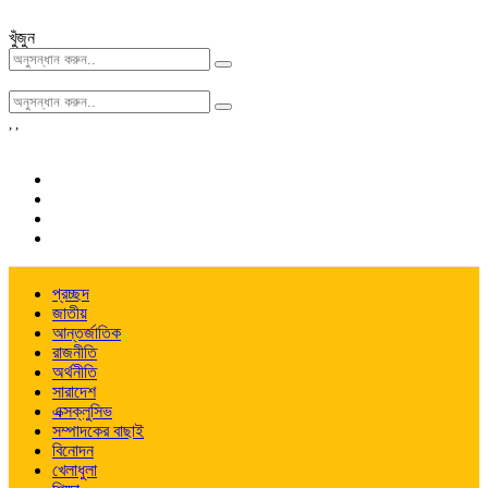
খুঁজুন
,
,
প্রচ্ছদ
জাতীয়
আন্তর্জাতিক
রাজনীতি
অর্থনীতি
সারাদেশ
এক্সক্লুসিভ
সম্পাদকের বাছাই
বিনোদন
খেলাধুলা