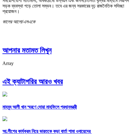
সময়োপযোগী নীতিমালা, অবকাঠামো উন্নয়ন এবং জনসচেতনতা বৃদ্ধির মাধ্যমে নিরাপদ
সড়ক ব্যবস্থা গড়ে তোলা সম্ভব। তবে এর জন্য সরকারের দৃঢ় রাজনৈতিক সদিচ্ছা
প্রয়োজন।
কালের আলো/এসএকে
আপনার মতামত লিখুন
Array
এই ক্যাটাগরির আরও খবর
মাহবুব আলী খান স্মরণে দোয়া মাহফিলে প্রধানমন্ত্রী
আ.লীগের কার্যক্রম নিয়ে ভারতকে কড়া বার্তা শামা ওবায়েদের