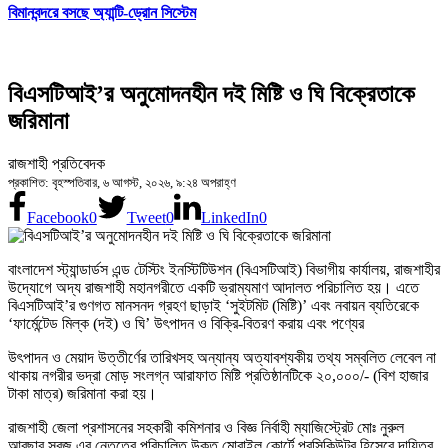
বিমানবন্দরে বসছে অ্যান্টি-ড্রোন সিস্টেম
বিএসটিআই’র অনুমোদনহীন দই মিষ্টি ও ঘি বিক্রেতাকে
জরিমানা
রাজশাহী প্রতিবেদক
প্রকাশিত: বৃহস্পতিবার, ৬ আগস্ট, ২০২৬, ৯:২৪ অপরাহ্ণ
Facebook
0
Tweet
0
LinkedIn
0
বাংলাদেশ স্ট্যান্ডার্ডস এন্ড টেস্টিং ইনস্টিটিউশন (বিএসটিআই) বিভাগীয় কার্যালয়, রাজশাহীর
উদ্যোগে অদ্য রাজশাহী মহানগরীতে একটি ভ্রাম্যমাণ আদালত পরিচালিত হয়। এতে
বিএসটিআই’র গুণগত মানসনদ গ্রহণ ছাড়াই ‘সুইটমিট (মিষ্টি)’ এবং নবায়ন ব্যতিরেকে
‘ফার্মেন্টেড মিল্ক (দই) ও ঘি’ উৎপাদন ও বিক্রি-বিতরণ করায় এবং পণ্যের
উৎপাদন ও মেয়াদ উত্তীর্ণের তারিখসহ অন্যান্য অত্যাবশ্যকীয় তথ্য সম্বলিত লেবেল না
থাকায় নগরীর ভদ্রা মোড় সংলগ্ন আরাফাত মিষ্টি প্রতিষ্ঠানটিকে ২০,০০০/- (বিশ হাজার
টাকা মাত্র) জরিমানা করা হয়।
রাজশাহী জেলা প্রশাসনের সহকারী কমিশনার ও বিজ্ঞ নির্বাহী ম্যাজিস্ট্রেট মোঃ নুরুল
আবছার সবুজ এর নেতৃত্বে পরিচালিত উক্ত মোবাইল কোর্টে প্রসিকিউটর হিসেবে দায়িত্ব