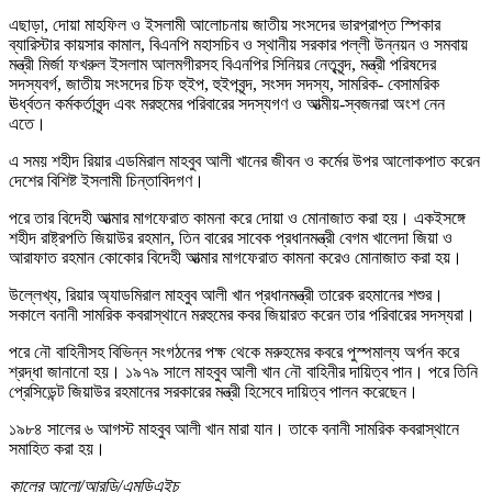
এছাড়া, দোয়া মাহফিল ও ইসলামী আলোচনায় জাতীয় সংসদের ভারপ্রাপ্ত স্পিকার
ব্যারিস্টার কায়সার কামাল, বিএনপি মহাসচিব ও স্থানীয় সরকার পল্লী উন্নয়ন ও সমবায়
মন্ত্রী মির্জা ফখরুল ইসলাম আলমগীরসহ বিএনপির সিনিয়র নেতৃবৃন্দ, মন্ত্রী পরিষদের
সদস্যবর্গ, জাতীয় সংসদের চিফ হুইপ, হুইপবৃন্দ, সংসদ সদস্য, সামরিক- বেসামরিক
ঊর্ধ্বতন কর্মকর্তাবৃন্দ এবং মরহুমের পরিবারের সদস্যগণ ও আত্মীয়-স্বজনরা অংশ নেন
এতে।
এ সময় শহীদ রিয়ার এডমিরাল মাহবুব আলী খানের জীবন ও কর্মের উপর আলোকপাত করেন
দেশের বিশিষ্ট ইসলামী চিন্তাবিদগণ।
পরে তার বিদেহী আত্মার মাগফেরাত কামনা করে দোয়া ও মোনাজাত করা হয়। একইসঙ্গে
শহীদ রাষ্ট্রপতি জিয়াউর রহমান, তিন বারের সাবেক প্রধানমন্ত্রী বেগম খালেদা জিয়া ও
আরাফাত রহমান কোকোর বিদেহী আত্মার মাগফেরাত কামনা করেও মোনাজাত করা হয়।
উল্লেখ্য, রিয়ার অ্যাডমিরাল মাহবুব আলী খান প্রধানমন্ত্রী তারেক রহমানের শশুর।
সকালে বনানী সামরিক কবরাস্থানে মরহুমের কবর জিয়ারত করেন তার পরিবারের সদস্যরা।
পরে নৌ বাহিনীসহ বিভিন্ন সংগঠনের পক্ষ থেকে মরুহমের কবরে পুস্পমাল্য অর্পন করে
শ্রদ্ধা জানানো হয়। ১৯৭৯ সালে মাহবুব আলী খান নৌ বাহিনীর দায়িত্ব পান। পরে তিনি
প্রেসিডেন্ট জিয়াউর রহমানের সরকারের মন্ত্রী হিসেবে দায়িত্ব পালন করেছেন।
১৯৮৪ সালের ৬ আগস্ট মাহবুব আলী খান মারা যান। তাকে বনানী সামরিক কবরাস্থানে
সমাহিত করা হয়।
কালের আলো/আরডি/এমডিএইচ