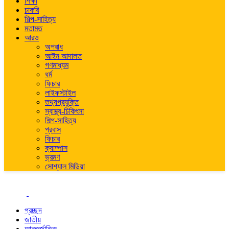
শিক্ষা
চাকরি
শিল্প-সাহিত্য
মতামত
আরও
অপরাধ
আইন আদালত
গণমাধ্যম
ধর্ম
ফিচার
লাইফস্টাইল
তথ্যপ্রযুক্তি
স্বাস্থ্য-চিকিৎসা
শিল্প-সাহিত্য
প্রবাস
ফিচার
ক্যাম্পাস
ভ্রমণ
সোশ্যাল মিডিয়া
প্রচ্ছদ
জাতীয়
আন্তর্জাতিক