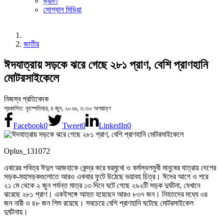
ভ্রমণ
সোশ্যাল মিডিয়া
জাতীয়
ঈদযাত্রায় সড়কে ঝরে গেছে ২৮১ প্রাণ, বেশি প্রাণহানি
মোটরসাইকেলে
নিজস্ব প্রতিবেদক
প্রকাশিত: বৃহস্পতিবার, ৪ জুন, ২০২৬, ৩:৩০ অপরাহ্ণ
Facebook
0
Tweet
0
LinkedIn
0
Oplus_131072
এবারের পবিত্র ঈদুল আজহাকে কেন্দ্র করে ঘরমুখো ও কর্মস্থলমুখী মানুষের যাত্রায় দেশের
সড়ক-মহাসড়কগুলোতে আরও একবার ফুটে উঠেছে ভয়াবহ চিত্র। ঈদের আগে ও পরে
২১ মে থেকে ২ জুন পর্যন্ত মাত্র ১৩ দিনে ঘটে গেছে ২৯২টি সড়ক দুর্ঘটনা, যেখানে
ঝরেছে ২৮১ প্রাণ। একইসঙ্গে আহত হয়েছেন আরও ৮৩৭ জন। নিহতদের মধ্যে ৩৪
জন নারী ও ৪৮ জন শিশু রয়েছে। সবচেয়ে বেশি প্রাণহানি ঘটেছে মোটরসাইকেল
দুর্ঘটনায়।