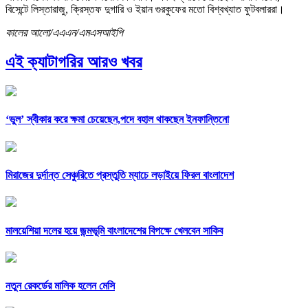
বিসেন্টে লিস্তারাজু, ক্রিস্তফ দুগারি ও ইয়ান গুরকুফের মতো বিশ্বখ্যাত ফুটবলাররা।
কালের আলো/এএএন/এমএসআইপি
এই ক্যাটাগরির আরও খবর
‘ভুল’ স্বীকার করে ক্ষমা চেয়েছেন,পদে বহাল থাকছেন ইনফান্তিনো
মিরাজের দুর্দান্ত সেঞ্চুরিতে প্রস্তুতি ম্যাচে লড়াইয়ে ফিরল বাংলাদেশ
মালয়েশিয়া দলের হয়ে জন্মভূমি বাংলাদেশের বিপক্ষে খেলবেন সাকিব
নতুন রেকর্ডের মালিক হলেন মেসি