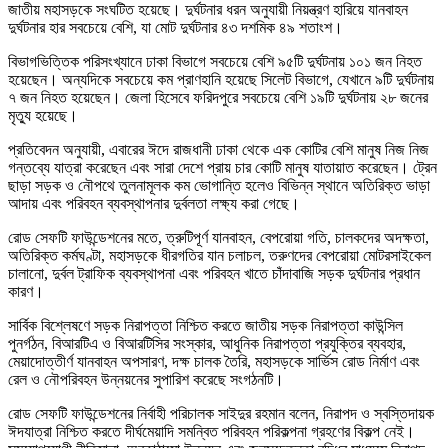
জাতীয় মহাসড়কে সংঘটিত হয়েছে। দুর্ঘটনার ধরন অনুযায়ী নিয়ন্ত্রণ হারিয়ে যানবাহন
দুর্ঘটনার হার সবচেয়ে বেশি, যা মোট দুর্ঘটনার ৪৩ দশমিক ৪৯ শতাংশ।
বিভাগভিত্তিক পরিসংখ্যানে ঢাকা বিভাগে সবচেয়ে বেশি ৯৫টি দুর্ঘটনায় ১০১ জন নিহত
হয়েছেন। অন্যদিকে সবচেয়ে কম প্রাণহানি হয়েছে সিলেট বিভাগে, যেখানে ৯টি দুর্ঘটনায়
৭ জন নিহত হয়েছেন। জেলা হিসেবে ফরিদপুরে সবচেয়ে বেশি ১৯টি দুর্ঘটনায় ২৮ জনের
মৃত্যু হয়েছে।
প্রতিবেদন অনুযায়ী, এবারের ঈদে রাজধানী ঢাকা থেকে এক কোটির বেশি মানুষ নিজ নিজ
গন্তব্যে যাত্রা করেছেন এবং সারা দেশে প্রায় চার কোটি মানুষ যাতায়াত করেছেন। ট্রেন
ছাড়া সড়ক ও নৌপথে তুলনামূলক কম ভোগান্তি হলেও বিভিন্ন স্থানে অতিরিক্ত ভাড়া
আদায় এবং পরিবহন ব্যবস্থাপনার দুর্বলতা লক্ষ্য করা গেছে।
রোড সেফটি ফাউন্ডেশনের মতে, ত্রুটিপূর্ণ যানবাহন, বেপরোয়া গতি, চালকদের অদক্ষতা,
অতিরিক্ত কর্মঘণ্টা, মহাসড়কে ধীরগতির যান চলাচল, তরুণদের বেপরোয়া মোটরসাইকেল
চালানো, দুর্বল ট্রাফিক ব্যবস্থাপনা এবং পরিবহন খাতে চাঁদাবাজি সড়ক দুর্ঘটনার প্রধান
কারণ।
সার্বিক বিশ্লেষণে সড়ক নিরাপত্তা নিশ্চিত করতে জাতীয় সড়ক নিরাপত্তা কাউন্সিল
পুনর্গঠন, বিআরটিএ ও বিআরটিসির সংস্কার, আধুনিক নিরাপত্তা প্রযুক্তির ব্যবহার,
মেয়াদোত্তীর্ণ যানবাহন অপসারণ, দক্ষ চালক তৈরি, মহাসড়কে সার্ভিস রোড নির্মাণ এবং
রেল ও নৌপরিবহন উন্নয়নের সুপারিশ করেছে সংগঠনটি।
রোড সেফটি ফাউন্ডেশনের নির্বাহী পরিচালক সাইদুর রহমান বলেন, নিরাপদ ও স্বস্তিদায়ক
ঈদযাত্রা নিশ্চিত করতে দীর্ঘমেয়াদি সমন্বিত পরিবহন পরিকল্পনা গ্রহণের বিকল্প নেই।