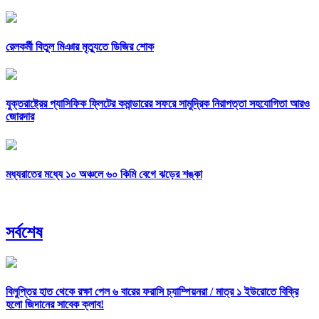
রেলকর্মী বিতুল মিঞার মৃত্যুতে ডিজির শোক
যুক্তরাষ্ট্রের প্যাসিফিক ফ্লিটের কমান্ডারের সফরে সামুদ্রিক নিরাপত্তা সহযোগিতা আরও
জোরদার
মধ্যরাতের মধ্যে ১০ অঞ্চলে ৬০ কিমি বেগে ঝড়ের শঙ্কা
সর্বশেষ
বিলুপ্তির হাত থেকে রক্ষা পেল ৬ বারের ফরাসি চ্যাম্পিয়নরা /
মাত্র ১ ইউরোতে বিক্রি
হলো জিদানের সাবেক ক্লাব!