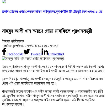
রিশাদ হোসেন এবার খেলবেন দক্ষিণ আফ্রিকার ফ্র্যাঞ্চাইজি টি-টোয়েন্টি লিগ এসএ২০-তে
মাহবুব আলী খান স্মরণে দোয়া মাহফিলে প্রধানমন্ত্রী
নিজস্ব প্রতিবেদক
প্রকাশিত: বৃহস্পতিবার, ৬ আগস্ট, ২০২৬, ১০:১১ অপরাহ্ণ
Facebook
0
Tweet
0
LinkedIn
0
রিয়ার অ্যাডমিরাল মাহবুব আলী খানের ৪২তম শাহাদাত বার্ষিকী উপলক্ষে তার বিদেহী আত্মার
মাগফেরাত কামনা করে দোয়া মাহফিল ও ইসলামী আলোচনা সভার আয়োজন করা হয়েছে।
বৃহস্পতিবার (৬ আগস্ট) বাদ মাগরিব মরহুমের ধানমন্ডির ‘মাহবুব ভবনে’ তার পরিবারের পক্ষ
থেকে এই দোয়া মাহফিলের আয়োজন করা হয়।
প্রধানমন্ত্রী তারেক রহমান এবং শহীদ মাহবুব আলী খানের কন্যা ও প্রধানমন্ত্রীর সহধর্মিণী
ডা. জুবাইদা রহমান, শহীদ মাহবুব আলী খানের নাতনি ও প্রধানমন্ত্রী তারেক রহমানের তনয়া
ব্যারিস্টার জাইমা রহমানসহ মরহুমের পরিবার ও আত্মীয় স্বজন এই মিলাদ মাহফিলে
অংশগ্রহণ করেন।