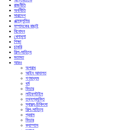
রাজনীতি
অর্থনীতি
সারাদেশ
এক্সক্লুসিভ
সম্পাদকের বাছাই
বিনোদন
খেলাধুলা
শিক্ষা
চাকরি
শিল্প-সাহিত্য
মতামত
আরও
অপরাধ
আইন আদালত
গণমাধ্যম
ধর্ম
ফিচার
লাইফস্টাইল
তথ্যপ্রযুক্তি
স্বাস্থ্য-চিকিৎসা
শিল্প-সাহিত্য
প্রবাস
ফিচার
ক্যাম্পাস