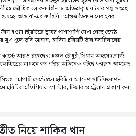
্যান্ডশিল্পী—অর্থহীনের সাইদুস সালেহীন সুমন (বাস বাবা সুমন)
 বিভিন্ন ভৌতিক লোককাহিনি ও অতিপ্রাকৃত ঘটনার গল্প সংগ্রহ
ত হয়েছে ‘আন্ধার’-এর কাহিনি। আন্তর্জাতিক মানের হরর
ি ফাঁস হওয়া স্থিরচিত্রে তুষির পাশাপাশি দেখা গেছে জ্যেষ্ঠ
মুখ খুলে তুষি জানান, নাদিয়া চরিত্রটি তাঁর ক্যারিয়ারের
ল কাস্টে আরও রয়েছেন: চঞ্চল চৌধুরী,সিয়াম আহমেদ,গাজী
লচ্চিত্রের মাধ্যমে বড় পর্দায় অভিষেক ঘটছে ফররুখ আহমেদ
সিংহে। আগামী সেপ্টেম্বরে ছবিটি বাংলাদেশ সার্টিফিকেশন
্রমে ছবিটির অফিশিয়াল পোস্টার, টিজার ও ট্রেলার প্রকাশ করা
ীত নিয়ে শাকিব খান