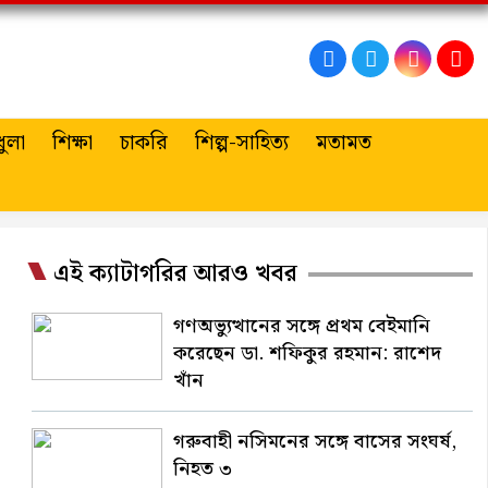
ুলা
শিক্ষা
চাকরি
শিল্প-সাহিত্য
মতামত
এই ক্যাটাগরির আরও খবর
গণঅভ্যুত্থানের সঙ্গে প্রথম বেইমানি
করেছেন ডা. শফিকুর রহমান: রাশেদ
খাঁন
গরুবাহী নসিমনের সঙ্গে বাসের সংঘর্ষ,
নিহত ৩