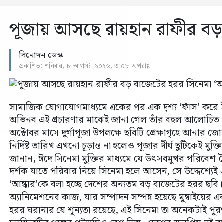
পূজায় আসছে রায়হান রাফীর বড় 
বিনোদন ডেস্ক
প্রকাশিত: শনিবার, ৮ আগস্ট, ২০২৬, ৩:০৮ অপরাহ্ণ
সামাজিক যোগাযোগমাধ্যমে একের পর এক দৃশ্য ‘ফাঁস’ করে 
অভিনব এই প্রচারণার মাঝেই জানা গেল তাঁর বহুল আলোচিত হরর
অক্টোবর মাসে দুর্গাপূজা উপলক্ষে ছবিটি প্রেক্ষাগৃহে আনার জোর প
নির্দিষ্ট তারিখ এখনো চূড়ান্ত না হলেও পূজার দীর্ঘ ছুটিকেই ম
জানান, ঈদে সিনেমা মুক্তির মাধ্যমে যে উৎসবমুখর পরিবেশ 
দর্শক যাতে পরিবার নিয়ে সিনেমা হলে আসেন, সে উদ্দেশ্যেই 
‘আন্ধার’কে বলা হচ্ছে দেশের অন্যতম বড় বাজেটের হরর ছব
অ্যানিমেশনের কাজ, যার সম্পাদন সম্পন্ন হয়েছে মুম্বাইয়ের একটি
হরর ঘরানার যে শূন্যতা রয়েছে, এই সিনেমা তা অনেকটাই পূ