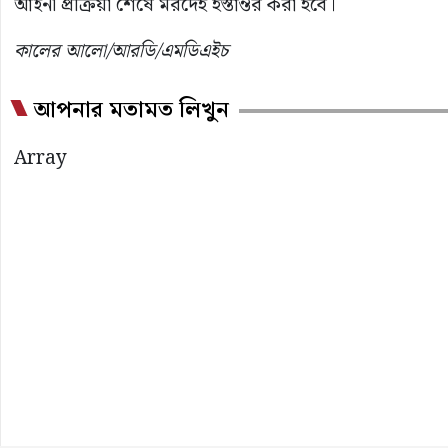
আইনী প্রক্রিয়া শেষে মরদেহ হস্তান্তর করা হবে।
কালের আলো/আরডি/এমডিএইচ
আপনার মতামত লিখুন
Array