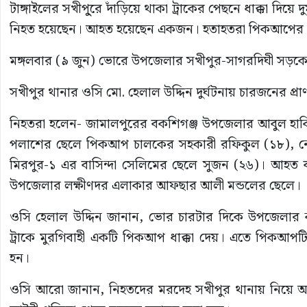
টাঙ্গাইলের সখীপু্রে দাঁড়িয়ে থাকা ট্রাকের পেছনে ধাক্কা 
নিহত হয়েছেন। আহত হয়েছেন একজন। হতাহতরা পিকআপের যা
মঙ্গলবার (৯ জুন) ভোরে উপজেলার সখীপুর-সাগরদিঘী সড়কের
সখীপুর থানার ওসি মো. হেলাল উদ্দিন দুর্ঘটনায় চারজনের প্রা
নিহতরা হলেন- জামালপুরের বকশিগঞ্জ উপজেলার আবুল হাক
পলাশের ছেলে পিকআপ চালকের সহকারী রফিকুল (১৮), নেত
মিরপুর-১ এর বাসিন্দা সেলিমের ছেলে সুজন (২৬)। আহত ব্
উপজেলার লক্ষীণদর এলাকার আফছার আলী মন্ডলের ছেলে।
ওসি হেলাল উদ্দিন জানান, ভোর চারটার দিকে উপজেলার ক
ট্রাকে মুরগিবাহী একটি পিকআপ ধাক্কা দেয়। এতে পিকআপট
হন।
ওসি আরো জানান, নিহতদের মরদেহ সখীপুর থানায় নিয়ে আসা 