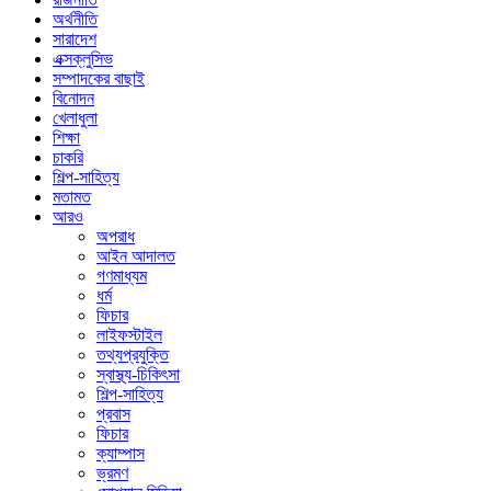
অর্থনীতি
সারাদেশ
এক্সক্লুসিভ
সম্পাদকের বাছাই
বিনোদন
খেলাধুলা
শিক্ষা
চাকরি
শিল্প-সাহিত্য
মতামত
আরও
অপরাধ
আইন আদালত
গণমাধ্যম
ধর্ম
ফিচার
লাইফস্টাইল
তথ্যপ্রযুক্তি
স্বাস্থ্য-চিকিৎসা
শিল্প-সাহিত্য
প্রবাস
ফিচার
ক্যাম্পাস
ভ্রমণ