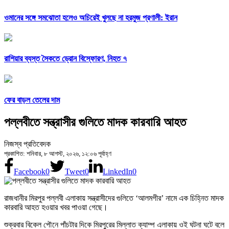
ওমানের সঙ্গে সমঝোতা হলেও অচিরেই খুলছে না হরমুজ প্রণালী: ইরান
রাশিয়ার ব্যস্ত সৈকতে ড্রোন বিস্ফোরণ, নিহত ৭
ফের বাড়ল তেলের দাম
পল্লবীতে সন্ত্রাসীর গুলিতে মাদক কারবারি আহত
নিজস্ব প্রতিবেদক
প্রকাশিত: শনিবার, ৮ আগস্ট, ২০২৬, ১২:০৬ পূর্বাহ্ণ
Facebook
0
Tweet
0
LinkedIn
0
রাজধানীর মিরপুর পল্লবী এলাকায় সন্ত্রাসীদের গুলিতে ‘আলমগীর’ নামে এক চিহ্নিত মাদক
কারবারি আহত হওয়ার খবর পাওয়া গেছে।
শুক্রবার বিকেল পৌনে পাঁচটার দিকে মিরপুরের মিল্লাত ক্যাম্প এলাকায় ওই ঘটনা ঘটে বলে