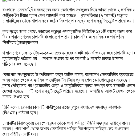
বাংলাদেশ সেনাবাহিনীর ব্যবহারের জন্য বেনাপোল স্থলবন্দর দিয়ে ভারত থেকে ২ দশমিক ৩
মেট্রিক টন টিয়ার গ্যাস শেল আমদানি করা হয়েছে। বৃহস্পতিবার (৭ আগস্ট) সন্ধ্যায়
চালানটি বন্দর থেকে খালাস করে কঠোর নিরাপত্তার মধ্যে যশোর ক্যান্টনমেন্টে পাঠানো হয়।
বন্দর সূত্রে জানা গেছে, ভারতের নরেন্দ্র এক্সপ্লোসিভ লিমিটেড ১৪৫টি কাঠের বাক্সে করে
টিয়ার গ্যাস শেলের চালানটি বাংলাদেশে পাঠায়। চালানটির আমদানিকারক প্রতিষ্ঠান
সিনসিয়ার ইন্টারন্যাশনাল।
খালাস শেষে ঢাকা মেট্রো-ন-১৯-৩৭৫৩ নম্বরের একটি কাভার্ড ভ্যানে করে চালানটি যশোর
ক্যান্টনমেন্টে পাঠানো হয়। সেখানে সংরক্ষণের পর আগামী ৯ আগস্ট ঢাকার উদ্দেশে
পাঠানোর কথা রয়েছে।
বেনাপোল স্থলবন্দরের উপপরিচালক রুহুল আমিন বলেন, বাংলাদেশ সেনাবাহিনীর ব্যবহারের
জন্য ভারত থেকে ২ দশমিক ৩ মেট্রিক টন টিয়ার গ্যাস শেল বেনাপোল বন্দরে এসেছে।
বন্দরে পৌঁছানোর পর প্রয়োজনীয় শুল্ক ও আনুষ্ঠানিকতা দ্রুত সম্পন্ন করে চালানটি খালাস
দেওয়া হয়েছে। এটি যশোর ক্যান্টনমেন্টে পাঠানো হয়েছে। আগামী ৯ আগস্ট সেখান থেকে
ঢাকায় নেওয়া হবে।
তিনি বলেন, রোববার চালানটি গাজীপুরের রাজেন্দ্রপুরে বাংলাদেশ সমরাস্ত্র কারখানায়
(বিওএফ) পাঠানো হবে।
চালানটির নিরাপত্তায় বেনাপোল বন্দর থেকে শার্শা পর্যন্ত বিজিবি সদস্যরা দায়িত্ব পালন
করেন। পরে শার্শা থেকে যশোর সেনানিবাস পর্যন্ত নিরাপত্তার দায়িত্ব নেয় বাংলাদেশ
সেনাবাহিনীর একটি দল।