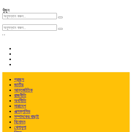
খুঁজুন
,
,
প্রচ্ছদ
জাতীয়
আন্তর্জাতিক
রাজনীতি
অর্থনীতি
সারাদেশ
এক্সক্লুসিভ
সম্পাদকের বাছাই
বিনোদন
খেলাধুলা