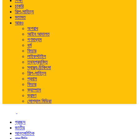
শিক্ষা
চাকরি
শিল্প-সাহিত্য
মতামত
আরও
অপরাধ
আইন আদালত
গণমাধ্যম
ধর্ম
ফিচার
লাইফস্টাইল
তথ্যপ্রযুক্তি
স্বাস্থ্য-চিকিৎসা
শিল্প-সাহিত্য
প্রবাস
ফিচার
ক্যাম্পাস
ভ্রমণ
সোশ্যাল মিডিয়া
প্রচ্ছদ
জাতীয়
আন্তর্জাতিক
রাজনীতি