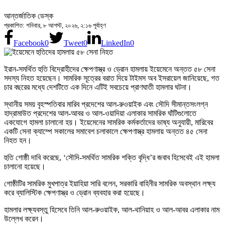
আন্তর্জাতিক ডেস্ক
প্রকাশিত: শনিবার, ৮ আগস্ট, ২০২৬, ২:১৬ পূর্বাহ্ণ
Facebook
0
Tweet
0
LinkedIn
0
ইরান-সমর্থিত হুতি বিদ্রোহীদের ক্ষেপণাস্ত্র ও ড্রোন হামলায় ইয়েমেনে অন্তত ৫৮ সেনা
সদস্য নিহত হয়েছেন। সামরিক সূত্রের বরাত দিয়ে টাইমস অব ইসরায়েল জানিয়েছে, গত
চার বছরের মধ্যে দেশটিতে এক দিনে এটিই সবচেয়ে প্রাণঘাতী হামলার ঘটনা।
স্থানীয় সময় বৃহস্পতিবার মারিব প্রদেশের আল-রুওয়াইক এবং সৌদি সীমান্তসংলগ্ন
হাদ্রামাউত প্রদেশের আল-আবর ও আল-ওয়াদিয়া এলাকার সামরিক ঘাঁটিগুলোতে
একযোগে হামলা চালানো হয়। ইয়েমেনের সামরিক কর্মকর্তাদের ভাষ্য অনুযায়ী, মারিবের
একটি সেনা ক্যাম্পে সকালের সমাবেশ চলাকালে ক্ষেপণাস্ত্র হামলায় অন্তত ৪৫ সেনা
নিহত হন।
হুতি গোষ্ঠী দাবি করেছে, ‘সৌদি-সমর্থিত সামরিক শক্তি বৃদ্ধি’র জবাব হিসেবেই এই হামলা
চালানো হয়েছে।
গোষ্ঠীটির সামরিক মুখপাত্র ইয়াহিয়া সারি বলেন, সরকারি বাহিনীর সামরিক অবস্থান লক্ষ্য
করে ব্যালিস্টিক ক্ষেপণাস্ত্র ও ড্রোন ব্যবহার করা হয়েছে।
হামলার লক্ষ্যবস্তু হিসেবে তিনি আল-রুওয়াইক, আল-থানিয়াহ ও আল-আবর এলাকার নাম
উল্লেখ করেন।