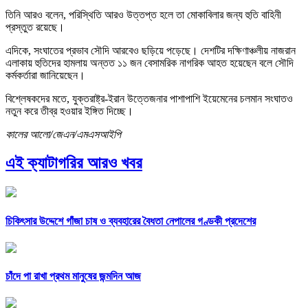
তিনি আরও বলেন, পরিস্থিতি আরও উত্তপ্ত হলে তা মোকাবিলার জন্য হুতি বাহিনী
প্রস্তুত রয়েছে।
এদিকে, সংঘাতের প্রভাব সৌদি আরবেও ছড়িয়ে পড়েছে। দেশটির দক্ষিণাঞ্চলীয় নাজরান
এলাকায় হুতিদের হামলায় অন্তত ১১ জন বেসামরিক নাগরিক আহত হয়েছেন বলে সৌদি
কর্মকর্তারা জানিয়েছেন।
বিশ্লেষকদের মতে, যুক্তরাষ্ট্র-ইরান উত্তেজনার পাশাপাশি ইয়েমেনের চলমান সংঘাতও
নতুন করে তীব্র হওয়ার ইঙ্গিত দিচ্ছে।
কালের আলো/জেএন/এমএসআইপি
এই ক্যাটাগরির আরও খবর
চিকিৎসার উদ্দেশে গাঁজা চাষ ও ব্যবহারের বৈধতা নেপালের গণ্ডকী প্রদেশের
চাঁদে পা রাখা প্রথম মানুষের জন্মদিন আজ