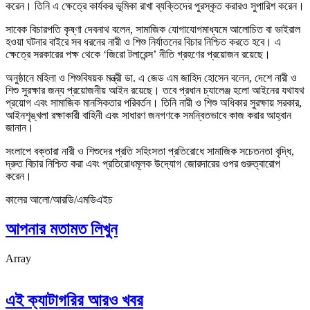
করেন। তিনি এ ক্ষেত্রে কার্যকর ভূমিকা রাখা ব্যক্তিদের পুরস্কৃত করারও সুপারিশ করেন।
সাবেক বিচারপতি কৃষ্ণা দেবনাথ বলেন, সামাজিক যোগাযোগমাধ্যমে আলোচিত বা ভাইরাল
হওয়া ঘটনার বাইরে সব ধরনের নারী ও শিশু নির্যাতনের বিচার নিশ্চিত করতে হবে। এ
ক্ষেত্রে সরকারের পক্ষ থেকে ‘জিরো টলারেন্স’ নীতি গ্রহণের প্রয়োজন রয়েছে।
অনুষ্ঠানে মহিলা ও শিশুবিষয়ক মন্ত্রী ডা. এ জেড এম জাহিদ হোসেন বলেন, দেশে নারী ও
শিশু সুরক্ষার জন্য প্রয়োজনীয় আইন রয়েছে। তবে প্রধান চ্যালেঞ্জ হলো আইনের যথাযথ
প্রয়োগ এবং সামাজিক মানসিকতার পরিবর্তন। তিনি নারী ও শিশু অধিকার সুরক্ষায় সরকার,
আইনশৃঙ্খলা রক্ষাকারী বাহিনী এবং সাধারণ জনগণকে সমন্বিতভাবে কাজ করার আহ্বান
জানান।
সংলাপে বক্তারা নারী ও শিশুদের প্রতি সহিংসতা প্রতিরোধে সামাজিক সচেতনতা বৃদ্ধি,
দ্রুত বিচার নিশ্চিত করা এবং প্রতিরোধমূলক উদ্যোগ জোরদারের ওপর গুরুত্বারোপ
করেন।
কালের আলো/আরডি/এমডিএইচ
আপনার মতামত লিখুন
Array
এই ক্যাটাগরির আরও খবর