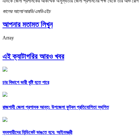
এদিকে জেলা প্রশাসকের আকস্মিক অসুস্থতায় জেলা প্রশাসনের পক্ষ থেকে তার আশু রোগমুক্
কালের আলো/আরডি/এমডিএইচ
আপনার মতামত লিখুন
Array
এই ক্যাটাগরির আরও খবর
চার বিভাগে ভারী বৃষ্টি হতে পারে
রাজশাহী জেলা প্রশাসক আন্ত: উপজেলা ফুটবল প্রতিযোগিতা স্থগিত
ব্যবসায়ীদের সিন্ডিকেট ভাঙতে হবে: আইনমন্ত্রী