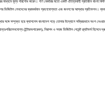
রের মাধ্যমে মূল্য পরিশোধ করেন। গণি বেকারির মতো একটি ঐতিহ্যবাহী প্রতিষ্ঠান বাংলা 
শের ডিজিটাল লেনদেনের ক্রমবর্ধমান গ্রহণযোগ্যতা এবং জনগণের আস্থার প্রতিফলন। ব্যবসা-বা
যবস্থার সঙ্গে সম্পৃক্ত হয়ে ক্যাশলেস বাংলাদেশ গড়ে তোলার উদ্যোগে সক্রিয়ভাবে অংশ নেওয়
ঃপরিচালনযোগ্য (ইন্টারঅপারেবল), নিরাপদ ও সহজ ডিজিটাল পেমেন্ট প্ল্যাটফর্ম হিসেবে দ্র