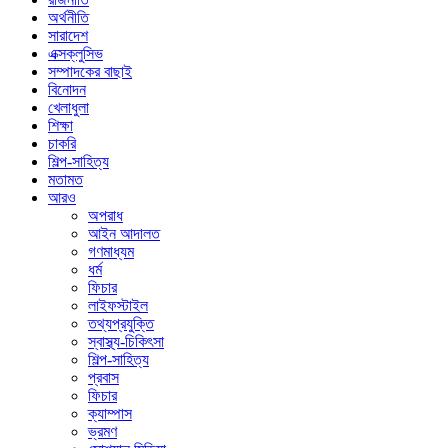
অর্থনীতি
সারাদেশ
এক্সক্লুসিভ
সম্পাদকের বাছাই
বিনোদন
খেলাধুলা
শিক্ষা
চাকরি
শিল্প-সাহিত্য
মতামত
আরও
অপরাধ
আইন আদালত
গণমাধ্যম
ধর্ম
ফিচার
লাইফস্টাইল
তথ্যপ্রযুক্তি
স্বাস্থ্য-চিকিৎসা
শিল্প-সাহিত্য
প্রবাস
ফিচার
ক্যাম্পাস
ভ্রমণ