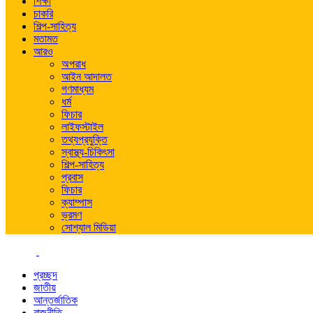
শিক্ষা
চাকরি
শিল্প-সাহিত্য
মতামত
আরও
অপরাধ
আইন আদালত
গণমাধ্যম
ধর্ম
ফিচার
লাইফস্টাইল
তথ্যপ্রযুক্তি
স্বাস্থ্য-চিকিৎসা
শিল্প-সাহিত্য
প্রবাস
ফিচার
ক্যাম্পাস
ভ্রমণ
সোশ্যাল মিডিয়া
প্রচ্ছদ
জাতীয়
আন্তর্জাতিক
রাজনীতি