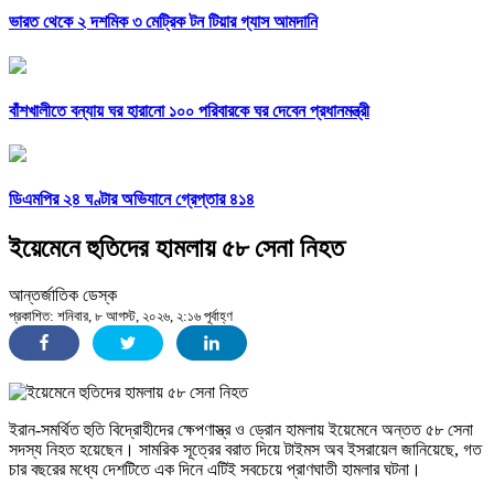
ভারত থেকে ২ দশমিক ৩ মেট্রিক টন টিয়ার গ্যাস আমদানি
বাঁশখালীতে বন্যায় ঘর হারানো ১০০ পরিবারকে ঘর দেবেন প্রধানমন্ত্রী
ডিএমপির ২৪ ঘণ্টার অভিযানে গ্রেপ্তার ৪১৪
ইয়েমেনে হুতিদের হামলায় ৫৮ সেনা নিহত
আন্তর্জাতিক ডেস্ক
প্রকাশিত: শনিবার, ৮ আগস্ট, ২০২৬, ২:১৬ পূর্বাহ্ণ
ইরান-সমর্থিত হুতি বিদ্রোহীদের ক্ষেপণাস্ত্র ও ড্রোন হামলায় ইয়েমেনে অন্তত ৫৮ সেনা
সদস্য নিহত হয়েছেন। সামরিক সূত্রের বরাত দিয়ে টাইমস অব ইসরায়েল জানিয়েছে, গত
চার বছরের মধ্যে দেশটিতে এক দিনে এটিই সবচেয়ে প্রাণঘাতী হামলার ঘটনা।