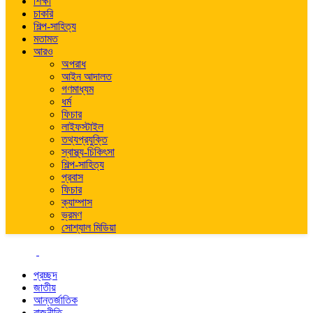
শিক্ষা
চাকরি
শিল্প-সাহিত্য
মতামত
আরও
অপরাধ
আইন আদালত
গণমাধ্যম
ধর্ম
ফিচার
লাইফস্টাইল
তথ্যপ্রযুক্তি
স্বাস্থ্য-চিকিৎসা
শিল্প-সাহিত্য
প্রবাস
ফিচার
ক্যাম্পাস
ভ্রমণ
সোশ্যাল মিডিয়া
প্রচ্ছদ
জাতীয়
আন্তর্জাতিক
রাজনীতি