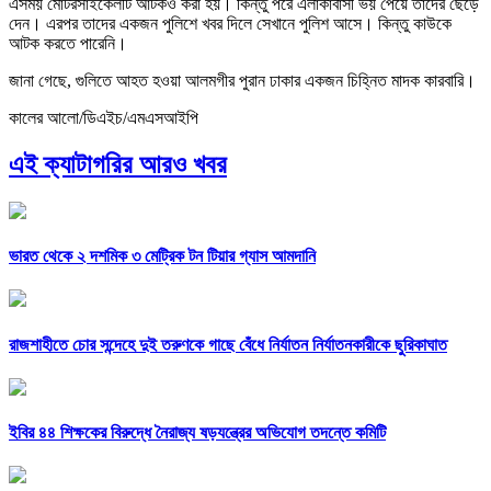
এসময় মোটরসাইকেলটি আটকও করা হয়। কিন্তু পরে এলাকাবাসী ভয় পেয়ে তাদের ছেড়ে
দেন। এরপর তাদের একজন পুলিশে খবর দিলে সেখানে ‍পুলিশ আসে। কিন্তু কাউকে
আটক করতে পারেনি।
জানা গেছে, গুলিতে আহত হওয়া আলমগীর ‍পুরান ঢাকার একজন চিহ্নিত মাদক কারবারি।
কালের আলো/ডিএইচ/এমএসআইপি
এই ক্যাটাগরির আরও খবর
ভারত থেকে ২ দশমিক ৩ মেট্রিক টন টিয়ার গ্যাস আমদানি
রাজশাহীতে চোর সন্দেহে দুই তরুণকে গাছে বেঁধে নির্যাতন নির্যাতনকারীকে ছুরিকাঘাত
ইবির ৪৪ শিক্ষকের বিরুদ্ধে নৈরাজ্য ষড়যন্ত্রের অভিযোগ তদন্তে কমিটি