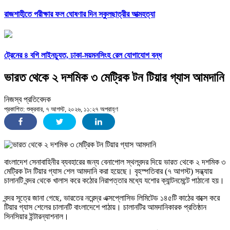
রাজশাহীতে পরীক্ষার ফল ঘোষণার দিন স্কুলছাত্রীর আত্মহত্যা
ট্রেনের ৪ বগি লাইনচ্যুত, ঢাকা-ময়মনসিংহ রেল যোগাযোগ বন্ধ
ভারত থেকে ২ দশমিক ৩ মেট্রিক টন টিয়ার গ্যাস আমদানি
নিজস্ব প্রতিবেদক
প্রকাশিত: শুক্রবার, ৭ আগস্ট, ২০২৬, ১১:২৭ অপরাহ্ণ
বাংলাদেশ সেনাবাহিনীর ব্যবহারের জন্য বেনাপোল স্থলবন্দর দিয়ে ভারত থেকে ২ দশমিক ৩
মেট্রিক টন টিয়ার গ্যাস শেল আমদানি করা হয়েছে। বৃহস্পতিবার (৭ আগস্ট) সন্ধ্যায়
চালানটি বন্দর থেকে খালাস করে কঠোর নিরাপত্তার মধ্যে যশোর ক্যান্টনমেন্টে পাঠানো হয়।
বন্দর সূত্রে জানা গেছে, ভারতের নরেন্দ্র এক্সপ্লোসিভ লিমিটেড ১৪৫টি কাঠের বাক্সে করে
টিয়ার গ্যাস শেলের চালানটি বাংলাদেশে পাঠায়। চালানটির আমদানিকারক প্রতিষ্ঠান
সিনসিয়ার ইন্টারন্যাশনাল।