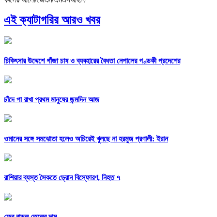
এই ক্যাটাগরির আরও খবর
চিকিৎসার উদ্দেশে গাঁজা চাষ ও ব্যবহারের বৈধতা নেপালের গণ্ডকী প্রদেশের
চাঁদে পা রাখা প্রথম মানুষের জন্মদিন আজ
ওমানের সঙ্গে সমঝোতা হলেও অচিরেই খুলছে না হরমুজ প্রণালী: ইরান
রাশিয়ার ব্যস্ত সৈকতে ড্রোন বিস্ফোরণ, নিহত ৭
ফের বাড়ল তেলের দাম