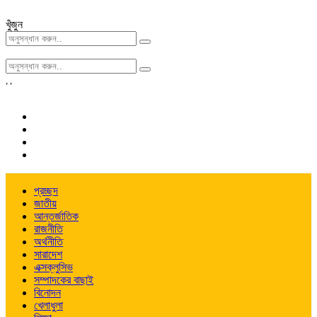
খুঁজুন
,
,
প্রচ্ছদ
জাতীয়
আন্তর্জাতিক
রাজনীতি
অর্থনীতি
সারাদেশ
এক্সক্লুসিভ
সম্পাদকের বাছাই
বিনোদন
খেলাধুলা