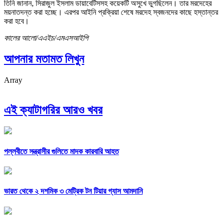
তিনি জানান, সিরাজুল ইসলাম ডায়াবেটিসসহ কয়েকটি অসুখে ভুগছিলেন। তার মরদেহের
ময়নাতদন্ত করা হচ্ছে। এরপর আইনি প্রক্রিয়া শেষে মরদেহ স্বজনদের কাছে হস্তান্তর
করা হবে।
কালের আলো/এএইচ/এমএসআইপি
আপনার মতামত লিখুন
Array
এই ক্যাটাগরির আরও খবর
পল্লবীতে সন্ত্রাসীর গুলিতে মাদক কারবারি আহত
ভারত থেকে ২ দশমিক ৩ মেট্রিক টন টিয়ার গ্যাস আমদানি