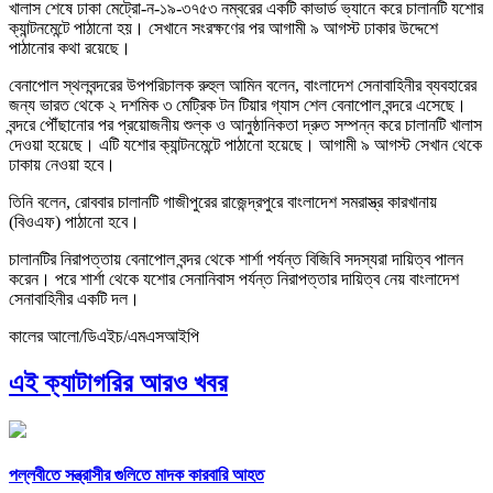
খালাস শেষে ঢাকা মেট্রো-ন-১৯-৩৭৫৩ নম্বরের একটি কাভার্ড ভ্যানে করে চালানটি যশোর
ক্যান্টনমেন্টে পাঠানো হয়। সেখানে সংরক্ষণের পর আগামী ৯ আগস্ট ঢাকার উদ্দেশে
পাঠানোর কথা রয়েছে।
বেনাপোল স্থলবন্দরের উপপরিচালক রুহুল আমিন বলেন, বাংলাদেশ সেনাবাহিনীর ব্যবহারের
জন্য ভারত থেকে ২ দশমিক ৩ মেট্রিক টন টিয়ার গ্যাস শেল বেনাপোল বন্দরে এসেছে।
বন্দরে পৌঁছানোর পর প্রয়োজনীয় শুল্ক ও আনুষ্ঠানিকতা দ্রুত সম্পন্ন করে চালানটি খালাস
দেওয়া হয়েছে। এটি যশোর ক্যান্টনমেন্টে পাঠানো হয়েছে। আগামী ৯ আগস্ট সেখান থেকে
ঢাকায় নেওয়া হবে।
তিনি বলেন, রোববার চালানটি গাজীপুরের রাজেন্দ্রপুরে বাংলাদেশ সমরাস্ত্র কারখানায়
(বিওএফ) পাঠানো হবে।
চালানটির নিরাপত্তায় বেনাপোল বন্দর থেকে শার্শা পর্যন্ত বিজিবি সদস্যরা দায়িত্ব পালন
করেন। পরে শার্শা থেকে যশোর সেনানিবাস পর্যন্ত নিরাপত্তার দায়িত্ব নেয় বাংলাদেশ
সেনাবাহিনীর একটি দল।
কালের আলো/ডিএইচ/এমএসআইপি
এই ক্যাটাগরির আরও খবর
পল্লবীতে সন্ত্রাসীর গুলিতে মাদক কারবারি আহত