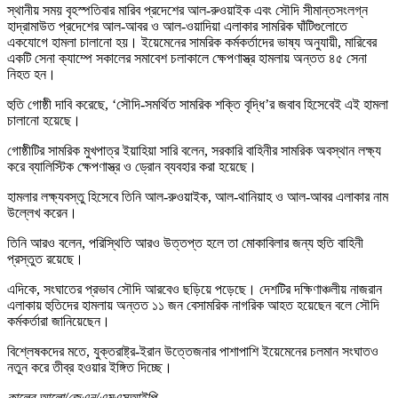
স্থানীয় সময় বৃহস্পতিবার মারিব প্রদেশের আল-রুওয়াইক এবং সৌদি সীমান্তসংলগ্ন
হাদ্রামাউত প্রদেশের আল-আবর ও আল-ওয়াদিয়া এলাকার সামরিক ঘাঁটিগুলোতে
একযোগে হামলা চালানো হয়। ইয়েমেনের সামরিক কর্মকর্তাদের ভাষ্য অনুযায়ী, মারিবের
একটি সেনা ক্যাম্পে সকালের সমাবেশ চলাকালে ক্ষেপণাস্ত্র হামলায় অন্তত ৪৫ সেনা
নিহত হন।
হুতি গোষ্ঠী দাবি করেছে, ‘সৌদি-সমর্থিত সামরিক শক্তি বৃদ্ধি’র জবাব হিসেবেই এই হামলা
চালানো হয়েছে।
গোষ্ঠীটির সামরিক মুখপাত্র ইয়াহিয়া সারি বলেন, সরকারি বাহিনীর সামরিক অবস্থান লক্ষ্য
করে ব্যালিস্টিক ক্ষেপণাস্ত্র ও ড্রোন ব্যবহার করা হয়েছে।
হামলার লক্ষ্যবস্তু হিসেবে তিনি আল-রুওয়াইক, আল-থানিয়াহ ও আল-আবর এলাকার নাম
উল্লেখ করেন।
তিনি আরও বলেন, পরিস্থিতি আরও উত্তপ্ত হলে তা মোকাবিলার জন্য হুতি বাহিনী
প্রস্তুত রয়েছে।
এদিকে, সংঘাতের প্রভাব সৌদি আরবেও ছড়িয়ে পড়েছে। দেশটির দক্ষিণাঞ্চলীয় নাজরান
এলাকায় হুতিদের হামলায় অন্তত ১১ জন বেসামরিক নাগরিক আহত হয়েছেন বলে সৌদি
কর্মকর্তারা জানিয়েছেন।
বিশ্লেষকদের মতে, যুক্তরাষ্ট্র-ইরান উত্তেজনার পাশাপাশি ইয়েমেনের চলমান সংঘাতও
নতুন করে তীব্র হওয়ার ইঙ্গিত দিচ্ছে।
কালের আলো/জেএন/এমএসআইপি