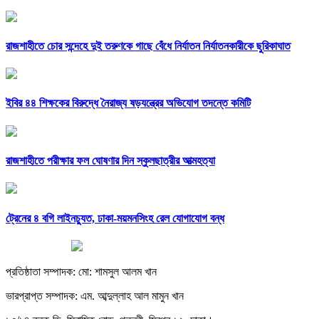
রাজশাহীতে চোর সন্দেহে দুই তরুণকে গাছে বেঁধে নির্যাতন নির্যাতনকারীকে ছুরিকাঘাত
ইবির ৪৪ শিক্ষকের বিরুদ্ধে নৈরাজ্য ষড়যন্ত্রের অভিযোগ তদন্তে কমিটি
রাজশাহীতে পরীক্ষার ফল ঘোষণার দিন স্কুলছাত্রীর আত্মহত্যা
ট্রেনের ৪ বগি লাইনচ্যুত, ঢাকা-ময়মনসিংহ রেল যোগাযোগ বন্ধ
প্রতিষ্ঠাতা সম্পাদক: মো: শামসুল আলম খান
ভারপ্রাপ্ত সম্পাদক: এম. আব্দুল্লাহ আল মামুন খান