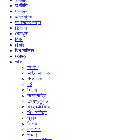
অর্থনীতি
সারাদেশ
এক্সক্লুসিভ
সম্পাদকের বাছাই
বিনোদন
খেলাধুলা
শিক্ষা
চাকরি
শিল্প-সাহিত্য
মতামত
আরও
অপরাধ
আইন আদালত
গণমাধ্যম
ধর্ম
ফিচার
লাইফস্টাইল
তথ্যপ্রযুক্তি
স্বাস্থ্য-চিকিৎসা
শিল্প-সাহিত্য
প্রবাস
ফিচার
ক্যাম্পাস
ভ্রমণ