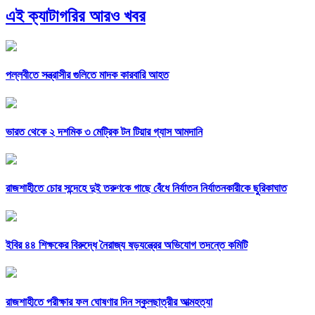
এই ক্যাটাগরির আরও খবর
পল্লবীতে সন্ত্রাসীর গুলিতে মাদক কারবারি আহত
ভারত থেকে ২ দশমিক ৩ মেট্রিক টন টিয়ার গ্যাস আমদানি
রাজশাহীতে চোর সন্দেহে দুই তরুণকে গাছে বেঁধে নির্যাতন নির্যাতনকারীকে ছুরিকাঘাত
ইবির ৪৪ শিক্ষকের বিরুদ্ধে নৈরাজ্য ষড়যন্ত্রের অভিযোগ তদন্তে কমিটি
রাজশাহীতে পরীক্ষার ফল ঘোষণার দিন স্কুলছাত্রীর আত্মহত্যা