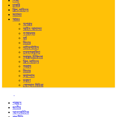
শিক্ষা
চাকরি
শিল্প-সাহিত্য
মতামত
আরও
অপরাধ
আইন আদালত
গণমাধ্যম
ধর্ম
ফিচার
লাইফস্টাইল
তথ্যপ্রযুক্তি
স্বাস্থ্য-চিকিৎসা
শিল্প-সাহিত্য
প্রবাস
ফিচার
ক্যাম্পাস
ভ্রমণ
সোশ্যাল মিডিয়া
প্রচ্ছদ
জাতীয়
আন্তর্জাতিক
রাজনীতি