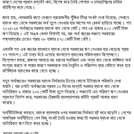
কারণে দেশের প্রধান রপ্তানি খাত, বিশেষ করে তৈরি পোশাক ও চামড়াশিল্পের চাহিদা
বহির্বিশ্বে কমে গেছে।
জানা যায়, বেসরকারি খাতে যেখানে প্রয়োজনীয় পুঁজির তীব্র সংকট দেখা দিয়েছে, সেখানে
ব্যাংক খাত থেকে সরকারের অর্থ তুলে নেওয়ার হার আগের সব রেকর্ড ছাড়িয়ে যাচ্ছে। গত
২০২৫-২৬ অর্থবছরে সরকার ব্যাংক খাত থেকে মোট ১ লাখ ৩৪ হাজার ৫০০ কোটি টাকা
ঋণ নিয়েছে। এই অঙ্ক কেবল বিশালই নয়, বরং অর্থ বছরের শুরুতে সরকারের
লক্ষ্যমাত্রার চেয়েও প্রায় ৩০ হাজার ৫৭১ কোটি টাকা বেশি।
এমনকি গত এক বছরের ব্যবধানে ব্যাংক থেকে সরকারের ঋণ নেওয়ার হার বেড়েছে প্রায়
৭৭ শতাংশ। এই তথ্য উঠে এসেছে বাংলাদেশ ব্যাংকের পরিসংখ্যান বিশ্লেষণে।
বিশ্লেষণ বলছে, রাজস্ব আদায়ে বড় ধরনের স্থবিরতা এবং অন্য খাত থেকে কাঙ্ক্ষিত অর্থ
সংগ্রহ করতে না পারার কারণে সরকারকে তার দৈনন্দিন ও পরিচালন ব্যয় মেটাতে বাধ্য হয়ে
বাণিজ্যিক ব্যাংকের কাছে যেতে হচ্ছে।
নতুন অর্থবছরেও সরকারের ব্যাংক নির্ভরতার চিত্রে কোনো ইতিবাচক পরিবর্তন দেখা
যায়নি। বরং চলতি অর্থবছরের প্রথম ১৩ দিনের মধ্যেই সরকার ব্যাংক খাত থেকে
অতিরিক্ত ৯ হাজার ২০৯ কোটি টাকা তুলে নিয়েছে। শুরুতেই এত পরিমাণ ঋণ নেওয়ার
প্রবণতা নির্দেশ করে, সরকারের ট্রেজারি ব্যবস্থাপনায় ঘাটতি প্রকট আকার ধারণ
করেছে।
অর্থনীতিবিদরা বলছেন, ব্যাংক ব্যবস্থার ওপর সরকারের নির্ভরতা হুট করে বাড়েনি। দেশের
সামগ্রিক অর্থনীতিতে বেশ কিছু সংকট তৈরি হওয়ার কারণেই সরকার ব্যাংক খাত থেকে
অতিরিক্ত ঋণ নিতে বাধ্য হচ্ছে।
কালের আলো/এম/এএইচ