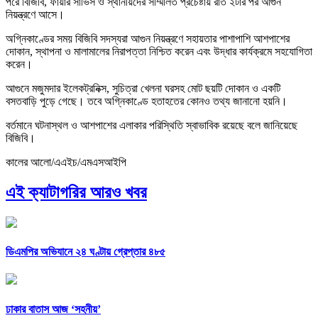
পরে বিজিবি, ফায়ার সার্ভিস ও স্থানীয়দের সম্মিলিত প্রচেষ্টায় রাত ২টার পর আগুন
নিয়ন্ত্রণে আসে।
অগ্নিকাণ্ডের সময় বিজিবি সদস্যরা আগুন নিয়ন্ত্রণে সহায়তার পাশাপাশি আশপাশের
দোকান, স্থাপনা ও মালামালের নিরাপত্তা নিশ্চিত করেন এবং উদ্ধার কার্যক্রমে সহযোগিতা
করেন।
আগুনে মজুমদার ইলেকট্রনিক্স, সুচিত্রা খেলনা ঘরসহ মোট ছয়টি দোকান ও একটি
বসতবাড়ি পুড়ে গেছে। তবে অগ্নিকাণ্ডে হতাহতের কোনও তথ্য জানানো হয়নি।
বর্তমানে ঘটনাস্থল ও আশপাশের এলাকার পরিস্থিতি স্বাভাবিক রয়েছে বলে জানিয়েছে
বিজিবি।
কালের আলো/এএইচ/এমএসআইপি
এই ক্যাটাগরির আরও খবর
ডিএমপির অভিযানে ২৪ ঘণ্টায় গ্রেপ্তার ৪৮৫
ঢাকার বাতাস আজ ‘সহনীয়’