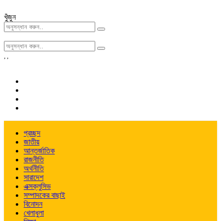
খুঁজুন
,
,
প্রচ্ছদ
জাতীয়
আন্তর্জাতিক
রাজনীতি
অর্থনীতি
সারাদেশ
এক্সক্লুসিভ
সম্পাদকের বাছাই
বিনোদন
খেলাধুলা