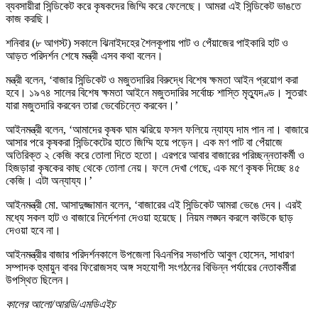
ব্যবসায়ীরা সিন্ডিকেট করে কৃষকদের জিম্মি করে ফেলেছে। আমরা এই সিন্ডিকেট ভাঙতে
কাজ করছি।
শনিবার (৮ আগস্ট) সকালে ঝিনাইদহের শৈলকূপায় পাট ও পেঁয়াজের পাইকারি হাট ও
আড়ত পরিদর্শন শেষে মন্ত্রী এসব কথা বলেন।
মন্ত্রী বলেন, ‘বাজার সিন্ডিকেট ও মজুতদারির বিরুদ্ধে বিশেষ ক্ষমতা আইন প্রয়োগ করা
হবে। ১৯৭৪ সালের বিশেষ ক্ষমতা আইনে মজুতদারির সর্বোচ্চ শাস্তি মৃত্যুদণ্ড। সুতরাং
যারা মজুতদারি করবেন তারা ভেবেচিন্তে করবেন।’
আইনমন্ত্রী বলেন, ‘আমাদের কৃষক ঘাম ঝরিয়ে ফসল ফলিয়ে ন্যায্য দাম পান না। বাজারে
আসার পরে কৃষকরা সিন্ডিকেটের হাতে জিম্মি হয়ে পড়েন। এক মণ পাট বা পেঁয়াজে
অতিরিক্ত ২ কেজি করে তোলা দিতে হতো। এরপরে আবার বাজারের পরিচ্ছন্নতাকর্মী ও
হিজড়ারা কৃষকের কাছ থেকে তোলা নেয়। ফলে দেখা গেছে, এক মণে কৃষক দিচ্ছে ৪৫
কেজি। এটা অন্যায্য।’
আইনমন্ত্রী মো. আসাদুজ্জামান বলেন, ‘বাজারের এই সিন্ডিকেট আমরা ভেঙে দেব। এরই
মধ্যে সকল হাট ও বাজারে নির্দেশনা দেওয়া হয়েছে। নিয়ম লঙ্ঘন করলে কাউকে ছাড়
দেওয়া হবে না।
আইনমন্ত্রীর বাজার পরিদর্শনকালে উপজেলা বিএনপির সভাপতি আবুল হোসেন, সাধারণ
সম্পাদক হুমায়ুন বাবর ফিরোজসহ অঙ্গ সহযোগী সংগঠনের বিভিন্ন পর্যায়ের নেতাকর্মীরা
উপস্থিত ছিলেন।
কালের আলো/আরডি/এমডিএইচ