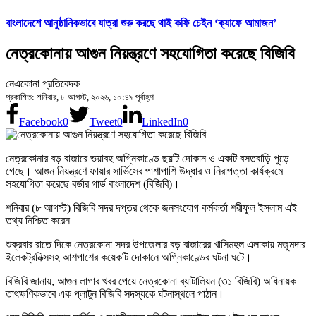
বাংলাদেশে আনুষ্ঠানিকভাবে যাত্রা শুরু করছে থাই কফি চেইন ‘ক্যাফে আমাজন’
নেত্রকোনায় আগুন নিয়ন্ত্রণে সহযোগিতা করেছে বিজিবি
নেএকোনা প্রতিবেদক
প্রকাশিত: শনিবার, ৮ আগস্ট, ২০২৬, ১০:৪৯ পূর্বাহ্ণ
Facebook
0
Tweet
0
LinkedIn
0
নেত্রকোনার বড় বাজারে ভয়াবহ অগ্নিকাণ্ডে ছয়টি দোকান ও একটি বসতবাড়ি পুড়ে
গেছে। আগুন নিয়ন্ত্রণে ফায়ার সার্ভিসের পাশাপাশি উদ্ধার ও নিরাপত্তা কার্যক্রমে
সহযোগিতা করেছে বর্ডার গার্ড বাংলাদেশ (বিজিবি)।
শনিবার (৮ আগস্ট) বিজিবি সদর দপ্তর থেকে জনসংযোগ কর্মকর্তা শরীফুল ইসলাম এই
তথ্য নিশ্চিত করেন
শুক্রবার রাতে দিকে নেত্রকোনা সদর উপজেলার বড় বাজারের খাসিমহল এলাকায় মজুমদার
ইলেকট্রনিক্সসহ আশপাশের কয়েকটি দোকানে অগ্নিকাণ্ডের ঘটনা ঘটে।
বিজিবি জানায়, আগুন লাগার খবর পেয়ে নেত্রকোনা ব্যাটালিয়ন (৩১ বিজিবি) অধিনায়ক
তাৎক্ষণিকভাবে এক প্লাটুন বিজিবি সদস্যকে ঘটনাস্থলে পাঠান।