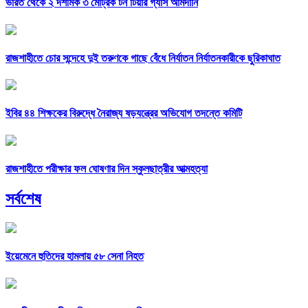
ভারত থেকে ২ দশমিক ৩ মেট্রিক টন টিয়ার গ্যাস আমদানি
রাজশাহীতে চোর সন্দেহে দুই তরুণকে গাছে বেঁধে নির্যাতন নির্যাতনকারীকে ছুরিকাঘাত
ইবির ৪৪ শিক্ষকের বিরুদ্ধে নৈরাজ্য ষড়যন্ত্রের অভিযোগ তদন্তে কমিটি
রাজশাহীতে পরীক্ষার ফল ঘোষণার দিন স্কুলছাত্রীর আত্মহত্যা
সর্বশেষ
ইয়েমেনে হুতিদের হামলায় ৫৮ সেনা নিহত