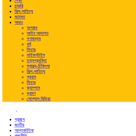
শিক্ষা
চাকরি
শিল্প-সাহিত্য
মতামত
আরও
অপরাধ
আইন আদালত
গণমাধ্যম
ধর্ম
ফিচার
লাইফস্টাইল
তথ্যপ্রযুক্তি
স্বাস্থ্য-চিকিৎসা
শিল্প-সাহিত্য
প্রবাস
ফিচার
ক্যাম্পাস
ভ্রমণ
সোশ্যাল মিডিয়া
প্রচ্ছদ
জাতীয়
আন্তর্জাতিক
রাজনীতি