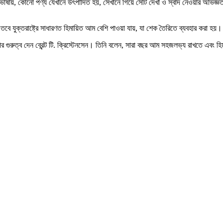
াঁর ভাষায়, কোনো পণ্য যেখানে উৎপাদিত হয়, সেখানে গিয়ে সেটি দেখা ও স্বাদ নেওয়ার অভিজ্ঞ
করে। তবে যুক্তরাষ্ট্রে সাধারণত হিমায়িত আম বেশি পাওয়া যায়, যা শেক তৈরিতে ব্যবহার করা
ওপর গুরুত্ব দেন ব্রেন্ট টি. ক্রিস্টেনসেন। তিনি বলেন, সারা বছর আম সহজলভ্য রাখতে এব