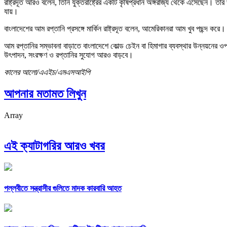
রাষ্ট্রদূত আরও বলেন, তিনি যুক্তরাষ্ট্রের একটি কৃষিপ্রধান অঙ্গরাজ্য থেকে এসেছেন। ত
যায়।
বাংলাদেশের আম রপ্তানি প্রসঙ্গে মার্কিন রাষ্ট্রদূত বলেন, আমেরিকানরা আম খুব পছন্দ 
আম রপ্তানির সম্ভাবনা বাড়াতে বাংলাদেশে কোল্ড চেইন বা হিমাগার ব্যবস্থার উন্নয়নের 
উৎপাদন, সংরক্ষণ ও রপ্তানির সুযোগ আরও বাড়বে।
কালের আলো/এএইচ/এমএসআইপি
আপনার মতামত লিখুন
Array
এই ক্যাটাগরির আরও খবর
পল্লবীতে সন্ত্রাসীর গুলিতে মাদক কারবারি আহত