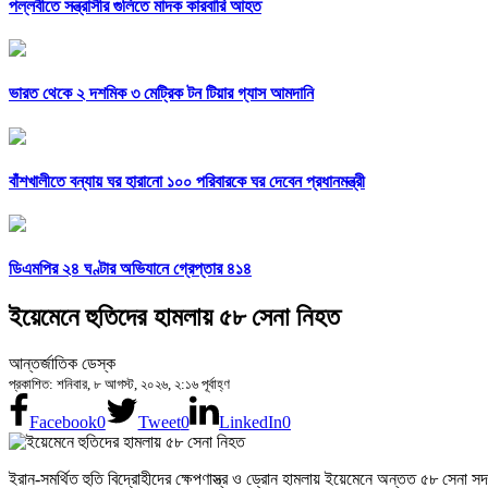
পল্লবীতে সন্ত্রাসীর গুলিতে মাদক কারবারি আহত
ভারত থেকে ২ দশমিক ৩ মেট্রিক টন টিয়ার গ্যাস আমদানি
বাঁশখালীতে বন্যায় ঘর হারানো ১০০ পরিবারকে ঘর দেবেন প্রধানমন্ত্রী
ডিএমপির ২৪ ঘণ্টার অভিযানে গ্রেপ্তার ৪১৪
ইয়েমেনে হুতিদের হামলায় ৫৮ সেনা নিহত
আন্তর্জাতিক ডেস্ক
প্রকাশিত: শনিবার, ৮ আগস্ট, ২০২৬, ২:১৬ পূর্বাহ্ণ
Facebook
0
Tweet
0
LinkedIn
0
ইরান-সমর্থিত হুতি বিদ্রোহীদের ক্ষেপণাস্ত্র ও ড্রোন হামলায় ইয়েমেনে অন্তত ৫৮ সেন