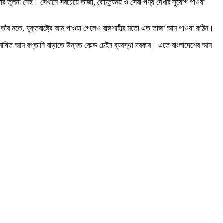
তার তুলনা নেই। সেখানে সবচেয়ে তাজা, বৈচিত্র্যময় ও সেরা পণ্য দেখার সুযোগ পাওয়া
 হয়। তাঁর মতে, যুক্তরাষ্ট্রে আম পাওয়া গেলেও রাজশাহীর মতো এত তাজা আম পাওয়া কঠিন।
ং হিমায়িত আম রপ্তানি বাড়াতে উন্নত কোল্ড চেইন ব্যবস্থা দরকার। এতে বাংলাদেশের আম