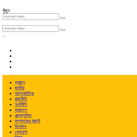
খুঁজুন
,
,
প্রচ্ছদ
জাতীয়
আন্তর্জাতিক
রাজনীতি
অর্থনীতি
সারাদেশ
এক্সক্লুসিভ
সম্পাদকের বাছাই
বিনোদন
খেলাধুলা