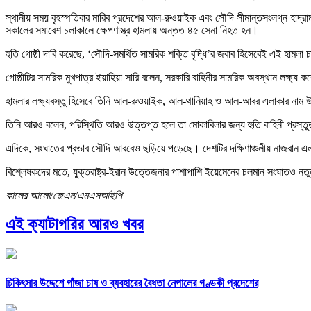
স্থানীয় সময় বৃহস্পতিবার মারিব প্রদেশের আল-রুওয়াইক এবং সৌদি সীমান্তসংলগ্ন হাদ্র
সকালের সমাবেশ চলাকালে ক্ষেপণাস্ত্র হামলায় অন্তত ৪৫ সেনা নিহত হন।
হুতি গোষ্ঠী দাবি করেছে, ‘সৌদি-সমর্থিত সামরিক শক্তি বৃদ্ধি’র জবাব হিসেবেই এই হামলা
গোষ্ঠীটির সামরিক মুখপাত্র ইয়াহিয়া সারি বলেন, সরকারি বাহিনীর সামরিক অবস্থান লক্ষ্য করে
হামলার লক্ষ্যবস্তু হিসেবে তিনি আল-রুওয়াইক, আল-থানিয়াহ ও আল-আবর এলাকার নাম
তিনি আরও বলেন, পরিস্থিতি আরও উত্তপ্ত হলে তা মোকাবিলার জন্য হুতি বাহিনী প্রস্ত
এদিকে, সংঘাতের প্রভাব সৌদি আরবেও ছড়িয়ে পড়েছে। দেশটির দক্ষিণাঞ্চলীয় নাজরান এ
বিশ্লেষকদের মতে, যুক্তরাষ্ট্র-ইরান উত্তেজনার পাশাপাশি ইয়েমেনের চলমান সংঘাতও নতুন
কালের আলো/জেএন/এমএসআইপি
এই ক্যাটাগরির আরও খবর
চিকিৎসার উদ্দেশে গাঁজা চাষ ও ব্যবহারের বৈধতা নেপালের গণ্ডকী প্রদেশের