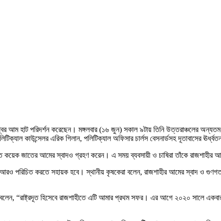
জেলার বানেশ্বর আম হাট পরিদর্শন করেছেন। মঙ্গলবার (১৬ জুন) সকাল ৯টায় তিনি উত্তরাঞ্চল
র পলিটিক্যাল কাউন্সেলর এরিক গিলান, পলিটিক্যাল অফিসার চার্লস বেসনার্ডসহ দূতাবাসের ঊর্ধ্ব
ৎপাদিত কয়েক জাতের আমের স্বাদও গ্রহণ করেন। এ সময় ব্যবসায়ী ও চাষিরা তাঁকে রাজশাহীর
্গনে আরও পরিচিত করতে সহায়ক হবে। স্থানীয় কৃষকেরা বলেন, রাজশাহীর আমের স্বাদ ও গুণ
েনসেন। তিনি বলেন, “রাষ্ট্রদূত হিসেবে রাজশাহীতে এটি আমার প্রথম সফর। এর আগে ২০২০ সা