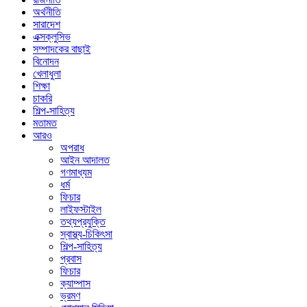
অর্থনীতি
সারাদেশ
এক্সক্লুসিভ
সম্পাদকের বাছাই
বিনোদন
খেলাধুলা
শিক্ষা
চাকরি
শিল্প-সাহিত্য
মতামত
আরও
অপরাধ
আইন আদালত
গণমাধ্যম
ধর্ম
ফিচার
লাইফস্টাইল
তথ্যপ্রযুক্তি
স্বাস্থ্য-চিকিৎসা
শিল্প-সাহিত্য
প্রবাস
ফিচার
ক্যাম্পাস
ভ্রমণ