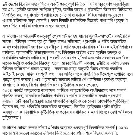
দুই দেশের বিচারিক সহযোগিতার একটি গুরুত্বপূর্ণ ভিত্তি। যদিও প্রত্যর্পণ স্বয়ংক্রিয়
নয় এবং প্রতিটি আবেদন সংশ্লিষ্ট চুক্তি, জাতীয় আইন ও কূটনৈতিক বিবেচনার ভিত্তিতে
নিষ্পত্তি হয়, তবু বাংলাদেশ জানিয়েছে যে শেখ হাসিনাকে ফিরিয়ে আনার অনুরোধের
এখনো ইতিবাচক সাড়া মেলেনি। ফলে বিষয়টি রাজনৈতিক বিতর্কের পাশাপাশি প্রত্যর্পণ
সহযোগিতার কার্যকারিতাকেও সামনে এনেছে।
এ আলোচনার আরেকটি গুরুত্বপূর্ণ প্রেক্ষাপট ২০২৪ সালের জুলাই–আগস্টের রাজনৈতিক
সংকট। বিভিন্ন পক্ষের ব্যাখ্যা ভিন্ন হলেও সহিংসতা, প্রাণহানি ও গভীর রাজনৈতিক
অস্থিরতার বিষয়টি ব্যাপকভাবে স্বীকৃত। জাতিসংঘের মানবাধিকার বিষয়ক হাইকমিশনারের
কার্যালয়, অ্যামনেস্টি ইন্টারন্যাশনাল এবং হিউম্যান রাইটস ওয়াচ স্বাধীন তদন্ত ও
জবাবদিহির আহ্বান জানিয়েছে। পরবর্তী সময়ে শেখ হাসিনা এবং তাঁর সরকারের একাধিক
সাবেক মন্ত্রী ও কর্মকর্তার বিরুদ্ধে হত্যা, মানবতাবিরোধী অপরাধ, দুর্নীতি ও অর্থপাচারসহ
বিভিন্ন অভিযোগে মামলা হয়েছে। সরকারের ভাষ্য অনুযায়ী বিচার দেশের প্রচলিত
আইনেই চলছে, যদিও সংশ্লিষ্ট পক্ষ এসব অভিযোগকে রাজনৈতিক উদ্দেশ্যপ্রণোদিত বলে
প্রত্যাখ্যান করেছে। এই প্রেক্ষাপটে ভারতের মাটিতে শেখ হাসিনার প্রকাশ্য বক্তব্য
বাংলাদেশের কাছে বিশেষ রাজনৈতিক ও কূটনৈতিক গুরুত্ব পেয়েছে।
২০২৪-পরবর্তী বাস্তবতায় বাংলাদেশ একদিকে আন্তর্জাতিক অংশীদারদের সঙ্গে সম্পর্ক
পুনর্গঠন করছে, অন্যদিকে বিচারিক প্রক্রিয়ার প্রতি আন্তর্জাতিক সম্মান প্রত্যাশা
করছে। তাই পররাষ্ট্র মন্ত্রণালয়ের সাম্প্রতিক প্রতিবাদকে কেবল তাৎক্ষণিক প্রতিক্রিয়া
হিসেবে নয়, বরং পরিবর্তিত রাজনৈতিক বাস্তবতা, বিচারিক প্রক্রিয়ার প্রতি রাষ্ট্রীয়
অবস্থান এবং দ্বিপাক্ষিক কূটনৈতিক সম্পর্কের ধারাবাহিকতার অংশ হিসেবে দেখা অধিকতর
যুক্তিসঙ্গত।
বাংলাদেশ–ভারত সম্পর্ক দক্ষিণ এশিয়ার অন্যতম গুরুত্বপূর্ণ দ্বিপাক্ষিক সম্পর্ক। ১৯৭১
সালের মুক্তিযুদ্ধে ভারতের ভূমিকার ভিত্তিতে গত পাঁচ দশকে বিদ্যুৎ, জ্বালানি,