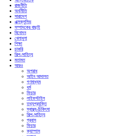
রাজনীতি
অর্থনীতি
সারাদেশ
এক্সক্লুসিভ
সম্পাদকের বাছাই
বিনোদন
খেলাধুলা
শিক্ষা
চাকরি
শিল্প-সাহিত্য
মতামত
আরও
অপরাধ
আইন আদালত
গণমাধ্যম
ধর্ম
ফিচার
লাইফস্টাইল
তথ্যপ্রযুক্তি
স্বাস্থ্য-চিকিৎসা
শিল্প-সাহিত্য
প্রবাস
ফিচার
ক্যাম্পাস