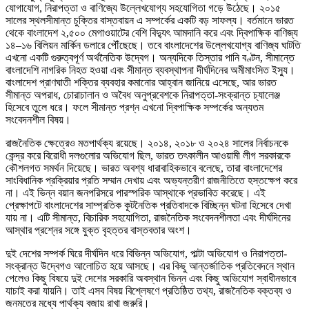
যোগাযোগ, নিরাপত্তা ও বাণিজ্যে উল্লেখযোগ্য সহযোগিতা গড়ে উঠেছে। ২০১৫
সালের স্থলসীমান্ত চুক্তির বাস্তবায়ন এ সম্পর্কের একটি বড় সাফল্য। বর্তমানে ভারত
থেকে বাংলাদেশ ২,৫০০ মেগাওয়াটের বেশি বিদ্যুৎ আমদানি করে এবং দ্বিপাক্ষিক বাণিজ্য
১৪–১৬ বিলিয়ন মার্কিন ডলারে পৌঁছেছে। তবে বাংলাদেশের উল্লেখযোগ্য বাণিজ্য ঘাটতি
এখনো একটি গুরুত্বপূর্ণ অর্থনৈতিক উদ্বেগ। অন্যদিকে তিস্তার পানি বণ্টন, সীমান্তে
বাংলাদেশি নাগরিক নিহত হওয়া এবং সীমান্ত ব্যবস্থাপনা দীর্ঘদিনের অমীমাংসিত ইস্যু।
বাংলাদেশ প্রাণঘাতী শক্তির ব্যবহার কমানোর আহ্বান জানিয়ে এসেছে, আর ভারত
সীমান্ত অপরাধ, চোরাচালান ও অবৈধ অনুপ্রবেশকে নিরাপত্তা-সংক্রান্ত চ্যালেঞ্জ
হিসেবে তুলে ধরে। ফলে সীমান্ত প্রশ্ন এখনো দ্বিপাক্ষিক সম্পর্কের অন্যতম
সংবেদনশীল বিষয়।
রাজনৈতিক ক্ষেত্রেও মতপার্থক্য রয়েছে। ২০১৪, ২০১৮ ও ২০২৪ সালের নির্বাচনকে
কেন্দ্র করে বিরোধী দলগুলোর অভিযোগ ছিল, ভারত তৎকালীন আওয়ামী লীগ সরকারকে
কৌশলগত সমর্থন দিয়েছে। ভারত অবশ্য ধারাবাহিকভাবে বলেছে, তারা বাংলাদেশের
সাংবিধানিক প্রক্রিয়ার প্রতি সম্মান দেখায় এবং অভ্যন্তরীণ রাজনীতিতে হস্তক্ষেপ করে
না। এই ভিন্ন বয়ান জনপরিসরে পারস্পরিক আস্থাকে প্রভাবিত করেছে। এই
প্রেক্ষাপটে বাংলাদেশের সাম্প্রতিক কূটনৈতিক প্রতিবাদকে বিচ্ছিন্ন ঘটনা হিসেবে দেখা
যায় না। এটি সীমান্ত, বিচারিক সহযোগিতা, রাজনৈতিক সংবেদনশীলতা এবং দীর্ঘদিনের
আস্থার প্রশ্নের সঙ্গে যুক্ত বৃহত্তর বাস্তবতার অংশ।
দুই দেশের সম্পর্ক ঘিরে দীর্ঘদিন ধরে বিভিন্ন অভিযোগ, পাল্টা অভিযোগ ও নিরাপত্তা-
সংক্রান্ত উদ্বেগও আলোচিত হয়ে আসছে। এর কিছু আন্তর্জাতিক প্রতিবেদনে স্থান
পেলেও কিছু বিষয়ে দুই দেশের সরকারি অবস্থান ভিন্ন এবং কিছু অভিযোগ স্বাধীনভাবে
যাচাই করা যায়নি। তাই এসব বিষয় বিশ্লেষণে প্রতিষ্ঠিত তথ্য, রাজনৈতিক বক্তব্য ও
জনমতের মধ্যে পার্থক্য বজায় রাখা জরুরি।