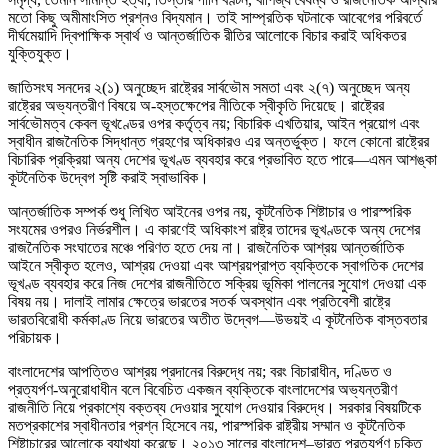
মতো কিছু অমীমাংসিত প্রশ্নও বিদ্যমান। তাই সাম্প্রতিক ঘটনাকে আবেগের পরিবর্তে
দীর্ঘমেয়াদি দ্বিপাক্ষিক স্বার্থ ও আন্তর্জাতিক রীতির আলোকে বিচার করাই অধিকতর
যুক্তিযুক্ত।
জাতিসংঘ সনদের ২(১) অনুচ্ছেদ রাষ্ট্রের সার্বভৌম সমতা এবং ২(৭) অনুচ্ছেদ অন্য
রাষ্ট্রের অভ্যন্তরীণ বিষয়ে অ-হস্তক্ষেপের নীতিকে স্বীকৃতি দিয়েছে। রাষ্ট্রের
সার্বভৌমত্ব কেবল ভূখণ্ডের ওপর কর্তৃত্ব নয়; বিচারিক এখতিয়ার, আইন প্রয়োগ এবং
স্বাধীন রাজনৈতিক সিদ্ধান্ত গ্রহণের অধিকারও এর অন্তর্ভুক্ত। ফলে কোনো রাষ্ট্রের
বিচারিক প্রক্রিয়া অন্য দেশের ভূখণ্ড ব্যবহার করে প্রভাবিত হতে পারে—এমন আশঙ্কা
কূটনৈতিক উদ্বেগ সৃষ্টি করাই স্বাভাবিক।
আন্তর্জাতিক সম্পর্ক শুধু লিখিত আইনের ওপর নয়, কূটনৈতিক শিষ্টাচার ও পারস্পরিক
সংযমের ওপরও নির্ভরশীল। এ কারণেই অধিকাংশ রাষ্ট্র তাদের ভূখণ্ডকে অন্য দেশের
রাজনৈতিক সংঘাতের মঞ্চে পরিণত হতে দেয় না। রাজনৈতিক আশ্রয় আন্তর্জাতিক
আইনে স্বীকৃত হলেও, আশ্রয় দেওয়া এবং আশ্রয়প্রাপ্ত ব্যক্তিকে স্বাগতিক দেশের
ভূখণ্ড ব্যবহার করে নিজ দেশের রাজনীতিতে সক্রিয় ভূমিকা পালনের সুযোগ দেওয়া এক
বিষয় নয়। দালাই লামার ক্ষেত্রে ভারতের সতর্ক অবস্থান এবং প্রতিবেশী রাষ্ট্রে
ভারতবিরোধী কর্মকাণ্ড নিয়ে ভারতের অতীত উদ্বেগ—উভয়ই এ কূটনৈতিক বাস্তবতার
পরিচায়ক।
বাংলাদেশের আপত্তিও আশ্রয় প্রদানের বিরুদ্ধে নয়; বরং বিচারাধীন, দণ্ডিত ও
প্রত্যর্পণ-অনুরোধাধীন বলে বিবেচিত একজন ব্যক্তিকে বাংলাদেশের অভ্যন্তরীণ
রাজনীতি নিয়ে প্রকাশ্যে বক্তব্য দেওয়ার সুযোগ দেওয়ার বিরুদ্ধে। সরকার বিষয়টিকে
মতপ্রকাশের স্বাধীনতার প্রশ্ন হিসেবে নয়, পারস্পরিক রাষ্ট্রীয় সম্মান ও কূটনৈতিক
শিষ্টাচারের আলোকে ব্যাখ্যা করেছে। ২০১৩ সালের বাংলাদেশ–ভারত প্রত্যর্পণ চুক্তি