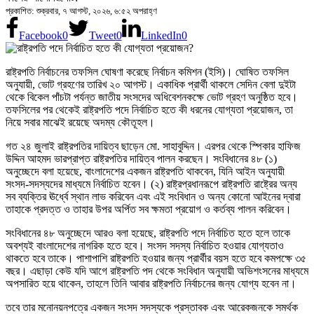
প্রকাশিত: শুক্রবার, ৭ আগস্ট, ২০২৬, ৬:৫২ অপরাহ্ণ
Facebook
0
Tweet
0
LinkedIn
0
রাষ্ট্রপতি নির্বাচনের তফসিল ঘোষণা করেছে নির্বাচন কমিশন (ইসি)। ঘোষিত তফসিল
অনুযায়ী, ভোট গ্রহণের তারিখ ২০ আগস্ট। একাধিক প্রার্থী থাকলে সেদিন বেলা দুইটা
থেকে বিকেল পাঁচটা পর্যন্ত জাতীয় সংসদের অধিবেশনকক্ষে ভোট গ্রহণ অনুষ্ঠিত হবে।
তফসিলের পর থেকেই রাষ্ট্রপতি পদে নির্বাচিত হতে কী ধরনের যোগ্যতা প্রয়োজন, তা
নিয়ে সবার মাঝেই রয়েছে অদম্য কৌতূহল।
গত ২৪ জুলাই রাষ্ট্রপতির দায়িত্ব ছাড়েন মো. সাহাবুদ্দিন। এরপর থেকে স্পিকার হাফিজ
উদ্দিন আহমদ ভারপ্রাপ্ত রাষ্ট্রপতির দায়িত্ব পালন করছেন। সংবিধানের ৪৮ (১)
অনুচ্ছেদে বলা হয়েছে, বাংলাদেশের একজন রাষ্ট্রপতি থাকবেন, যিনি আইন অনুযায়ী
সংসদ-সদস্যদের মাধ্যমে নির্বাচিত হবেন। (২) রাষ্ট্রপ্রধানরূপে রাষ্ট্রপতি রাষ্ট্রের অন্য
সব ব্যক্তির ঊর্ধ্বে স্থান লাভ করিবেন এবং এই সংবিধান ও অন্য কোনো আইনের দ্বারা
তাহাকে প্রদত্ত ও তাহার উপর অর্পিত সব ক্ষমতা প্রয়োগ ও কর্তব্য পালন করিবেন।
সংবিধানের ৪৮ অনুচ্ছেদে আরও বলা হয়েছে, রাষ্ট্রপতি পদে নির্বাচিত হতে হলে তাকে
অবশ্যই বাংলাদেশের নাগরিক হতে হবে। সংসদ সদস্য নির্বাচিত হওয়ার যোগ্যতাও
থাকতে হবে তাকে। পাশাপাশি রাষ্ট্রপতি হওয়ার জন্য প্রার্থীর বয়স হতে হবে কমপক্ষে ৩৫
বছর। এছাড়া কেউ যদি আগে রাষ্ট্রপতি পদ থেকে সংবিধান অনুযায়ী অভিশংসনের মাধ্যমে
অপসারিত হয়ে থাকেন, তাহলে তিনি আবার রাষ্ট্রপতি নির্বাচনের জন্য যোগ্য হবেন না।
তবে তার মনোনয়নপত্রে একজন সংসদ সদস্যকে প্রস্তাবক এবং আরেকজনকে সমর্থক