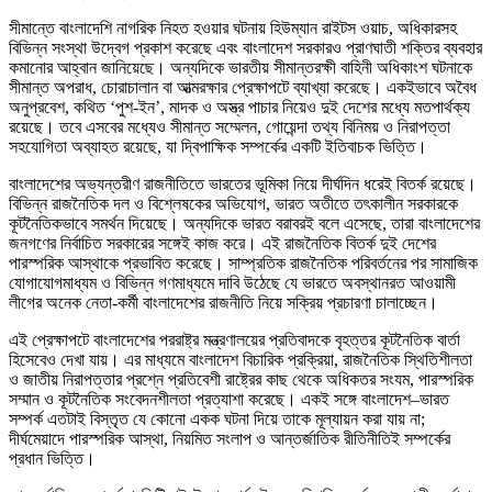
সীমান্তে বাংলাদেশি নাগরিক নিহত হওয়ার ঘটনায় হিউম্যান রাইটস ওয়াচ, অধিকারসহ
বিভিন্ন সংস্থা উদ্বেগ প্রকাশ করেছে এবং বাংলাদেশ সরকারও প্রাণঘাতী শক্তির ব্যবহার
কমানোর আহ্বান জানিয়েছে। অন্যদিকে ভারতীয় সীমান্তরক্ষী বাহিনী অধিকাংশ ঘটনাকে
সীমান্ত অপরাধ, চোরাচালান বা আত্মরক্ষার প্রেক্ষাপটে ব্যাখ্যা করেছে। একইভাবে অবৈধ
অনুপ্রবেশ, কথিত ‘পুশ-ইন’, মাদক ও অস্ত্র পাচার নিয়েও দুই দেশের মধ্যে মতপার্থক্য
রয়েছে। তবে এসবের মধ্যেও সীমান্ত সম্মেলন, গোয়েন্দা তথ্য বিনিময় ও নিরাপত্তা
সহযোগিতা অব্যাহত রয়েছে, যা দ্বিপাক্ষিক সম্পর্কের একটি ইতিবাচক ভিত্তি।
বাংলাদেশের অভ্যন্তরীণ রাজনীতিতে ভারতের ভূমিকা নিয়ে দীর্ঘদিন ধরেই বিতর্ক রয়েছে।
বিভিন্ন রাজনৈতিক দল ও বিশ্লেষকের অভিযোগ, ভারত অতীতে তৎকালীন সরকারকে
কূটনৈতিকভাবে সমর্থন দিয়েছে। অন্যদিকে ভারত বরাবরই বলে এসেছে, তারা বাংলাদেশের
জনগণের নির্বাচিত সরকারের সঙ্গেই কাজ করে। এই রাজনৈতিক বিতর্ক দুই দেশের
পারস্পরিক আস্থাকে প্রভাবিত করেছে। সাম্প্রতিক রাজনৈতিক পরিবর্তনের পর সামাজিক
যোগাযোগমাধ্যম ও বিভিন্ন গণমাধ্যমে দাবি উঠেছে যে ভারতে অবস্থানরত আওয়ামী
লীগের অনেক নেতা-কর্মী বাংলাদেশের রাজনীতি নিয়ে সক্রিয় প্রচারণা চালাচ্ছেন।
এই প্রেক্ষাপটে বাংলাদেশের পররাষ্ট্র মন্ত্রণালয়ের প্রতিবাদকে বৃহত্তর কূটনৈতিক বার্তা
হিসেবেও দেখা যায়। এর মাধ্যমে বাংলাদেশ বিচারিক প্রক্রিয়া, রাজনৈতিক স্থিতিশীলতা
ও জাতীয় নিরাপত্তার প্রশ্নে প্রতিবেশী রাষ্ট্রের কাছ থেকে অধিকতর সংযম, পারস্পরিক
সম্মান ও কূটনৈতিক সংবেদনশীলতা প্রত্যাশা করেছে। একই সঙ্গে বাংলাদেশ–ভারত
সম্পর্ক এতটাই বিস্তৃত যে কোনো একক ঘটনা দিয়ে তাকে মূল্যায়ন করা যায় না;
দীর্ঘমেয়াদে পারস্পরিক আস্থা, নিয়মিত সংলাপ ও আন্তর্জাতিক রীতিনীতিই সম্পর্কের
প্রধান ভিত্তি।