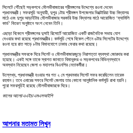
সিলেটে পৌঁছেই সড়কপথে মৌলভীবাজারের শ্রীমঙ্গলের উদ্দেশ্যে রওনা দেবেন
প্রধানমন্ত্রী। সফরসূচি অনুযায়ী, দুপুর ১টায় শ্রীমঙ্গল উপজেলার ভিক্টোরিয়া উচ্চ বিদ্যালয়
মাঠে এবং দুপুর আড়াইটায় মৌলভীবাজার সরকারি উচ্চ বিদ্যালয় মাঠে আয়োজিত ‘ফ্যামিলি
কার্ড’ বিতরণ অনুষ্ঠানে অংশ নেবেন তিনি।
এছাড়া বিকেলে শ্রীমঙ্গলের দুসাই রিসোর্টে আয়োজিত একটি রাজনৈতিক সভায় যোগ
দেওয়ার কথা রয়েছে প্রধানমন্ত্রীর। কর্মসূচি শেষে বিকেল পৌনে ৬টায় সিলেটের উদ্দেশ্যে
রওনা হয়ে রাত সাড়ে ৮টায় বিমানযোগে ঢাকায় ফেরার কথা রয়েছে।
প্রধানমন্ত্রীর সফরকে ঘিরে সিলেট ও মৌলভীবাজারজুড়ে নিরাপত্তা ব্যবস্থা জোরদার করা
হয়েছে। একই সঙ্গে তাকে স্বাগত জানাতে বিমানবন্দর ও সড়কপথের বিভিন্নস্থানে
অবস্থান নিয়েছেন জেলা ও মহানগর বিএনপির নেতাকর্মীরা।
উল্লেখ্য, প্রধানমন্ত্রী হওয়ার পর গত ২ মে প্রথমবার সিলেট সফর করেছিলেন তারেক
রহমান। তবে এবারের সফরে সিলেট জেলায় তার কোনো আনুষ্ঠানিক কর্মসূচি রাখা হয়নি।
পুরো সফরসূচিই রয়েছে মৌলভীবাজারকে ঘিরে।
কালের আলো/এএইচ/এমএসআইপি
আপনার মতামত লিখুন