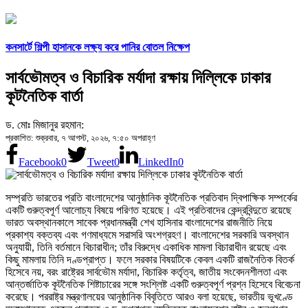
কনসার্টে শিল্পী হাসানকে লক্ষ্য করে পানির বোতল নিক্ষেপ
সার্বভৌমত্ব ও বিচারিক মর্যাদা রক্ষায় দিল্লিকে ঢাকার
কূটনৈতিক বার্তা
ড. মোঃ মিজানুর রহমান:
প্রকাশিত: শুক্রবার, ৭ আগস্ট, ২০২৬, ৭:৫০ অপরাহ্ণ
Facebook
0
Tweet
0
LinkedIn
0
সম্প্রতি ভারতের প্রতি বাংলাদেশের আনুষ্ঠানিক কূটনৈতিক প্রতিবাদ দ্বিপাক্ষিক সম্পর্কের
একটি গুরুত্বপূর্ণ আলোচ্য বিষয়ে পরিণত হয়েছে। এই প্রতিবাদের কেন্দ্রবিন্দুতে রয়েছে
ভারত অবস্থানকালে সাবেক প্রধানমন্ত্রী শেখ হাসিনার বাংলাদেশের রাজনীতি নিয়ে
প্রকাশ্য বক্তব্য এবং গণমাধ্যমে সরাসরি অংশগ্রহণ। বাংলাদেশের সরকারি অবস্থান
অনুযায়ী, তিনি বর্তমানে বিচারাধীন; তাঁর বিরুদ্ধে একাধিক মামলা বিচারাধীন রয়েছে এবং
কিছু মামলায় তিনি দণ্ডপ্রাপ্ত। ফলে সরকার বিষয়টিকে কেবল একটি রাজনৈতিক বিতর্ক
হিসেবে নয়, বরং রাষ্ট্রের সার্বভৌম মর্যাদা, বিচারিক কর্তৃত্ব, জাতীয় সংবেদনশীলতা এবং
আন্তর্জাতিক কূটনৈতিক শিষ্টাচারের সঙ্গে সংশ্লিষ্ট একটি গুরুত্বপূর্ণ প্রশ্ন হিসেবে বিবেচনা
করেছে। পররাষ্ট্র মন্ত্রণালয়ের আনুষ্ঠানিক বিবৃতিতে আরও বলা হয়েছে, ভারতীয় ভূখণ্ডে