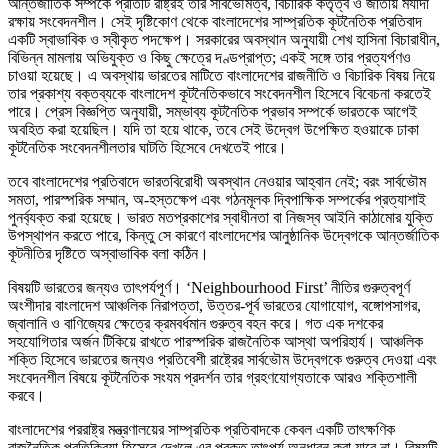
আন্তর্জাতিক সম্পর্কে প্রতিটি রাষ্ট্রই তার সার্বভৌমত্ব, বিচারিক কর্তৃত্ব ও জাতীয় মর্যাদা
রক্ষায় সংবেদনশীল। সেই দৃষ্টিকোণ থেকে বাংলাদেশের সাম্প্রতিক কূটনৈতিক প্রতিবাদ
একটি স্বাভাবিক ও স্বীকৃত পদক্ষেপ। সরকারের অবস্থান অনুযায়ী শেখ হাসিনা বিচারাধীন,
বিভিন্ন মামলায় অভিযুক্ত ও কিছু ক্ষেত্রে দণ্ডপ্রাপ্ত; একই সঙ্গে তার প্রত্যর্পণও
চাওয়া হয়েছে। এ অবস্থায় ভারতের মাটিতে বাংলাদেশের রাজনীতি ও বিচারিক বিষয় নিয়ে
তার প্রকাশ্য বক্তব্যকে বাংলাদেশ কূটনৈতিকভাবে সংবেদনশীল হিসেবে বিবেচনা করতেই
পারে। প্রেস বিজ্ঞপ্তি অনুযায়ী, সম্ভাব্য কূটনৈতিক প্রভাব সম্পর্কে ভারতকে আগেই
অবহিত করা হয়েছিল। যদি তা হয়ে থাকে, তবে সেই উদ্বেগ উপেক্ষিত হওয়াকে ঢাকা
কূটনৈতিক সংবেদনশীলতার ঘাটতি হিসেবে দেখতেই পারে।
তবে বাংলাদেশের প্রতিবাদে ভারতবিরোধী অবস্থান নেওয়ার আহ্বান নেই; বরং সার্বভৌম
সমতা, পারস্পরিক সম্মান, অ-হস্তক্ষেপ এবং গঠনমূলক দ্বিপাক্ষিক সম্পর্কের প্রত্যাশাই
পুনর্ব্যক্ত করা হয়েছে। ভারত মতপ্রকাশের স্বাধীনতা বা নিজস্ব আইনি কাঠামোর যুক্তি
উপস্থাপন করতে পারে, কিন্তু সে কারণে বাংলাদেশের আনুষ্ঠানিক উদ্বেগকে আন্তর্জাতিক
কূটনীতির দৃষ্টিতে অস্বাভাবিক বলা কঠিন।
বিষয়টি ভারতের জন্যও তাৎপর্যপূর্ণ। ‘Neighbourhood First’ নীতির গুরুত্বপূর্ণ
অংশীদার বাংলাদেশ আঞ্চলিক নিরাপত্তা, উত্তর-পূর্ব ভারতের যোগাযোগ, বঙ্গোপসাগর,
জ্বালানি ও বাণিজ্যের ক্ষেত্রে ক্রমবর্ধমান গুরুত্ব বহন করে। গত এক দশকের
সহযোগিতার অর্জন টিকিয়ে রাখতে পারস্পরিক রাজনৈতিক আস্থা অপরিহার্য। আঞ্চলিক
শক্তি হিসেবে ভারতের জন্যও প্রতিবেশী রাষ্ট্রের সার্বভৌম উদ্বেগকে গুরুত্ব দেওয়া এবং
সংবেদনশীল বিষয়ে কূটনৈতিক সংযম প্রদর্শন তার গ্রহণযোগ্যতাকে আরও শক্তিশালী
করবে।
বাংলাদেশের পররাষ্ট্র মন্ত্রণালয়ের সাম্প্রতিক প্রতিবাদকে কেবল একটি তাৎক্ষণিক
রাজনৈতিক প্রতিক্রিয়া হিসেবে দেখলে এর প্রকৃত তাৎপর্য অনুধাবন করা যাবে না। বিষয়টি