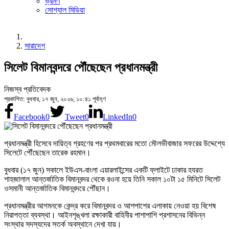
ভ্রমণ
সোশ্যাল মিডিয়া
সারাদেশ
সিলেট বিমানবন্দরে পৌঁছেছেন প্রধানমন্ত্রী
নিজস্ব প্রতিবেদক
প্রকাশিত: বুধবার, ১৭ জুন, ২০২৬, ১০:৪১ পূর্বাহ্ণ
Facebook
0
Tweet
0
LinkedIn
0
প্রধানমন্ত্রী হিসেবে দায়িত্ব গ্রহণের পর প্রথমবারের মতো মৌলভীবাজার সফরের উদ্দেশ্যে
সিলেটে পৌঁছেছেন তারেক রহমান।
বুধবার (১৭ জুন) সকালে ইউএস-বাংলা এয়ারলাইন্সের একটি ফ্লাইটে ঢাকার হযরত
শাহজালাল আন্তর্জাতিক বিমানবন্দর থেকে রওনা হয়ে তিনি সকাল ১০টা ১৫ মিনিটে সিলেট
ওসমানী আন্তর্জাতিক বিমানবন্দরে পৌঁছান।
প্রধানমন্ত্রীর আগমনকে কেন্দ্র করে বিমানবন্দর ও আশপাশের এলাকায় নেওয়া হয় বিশেষ
নিরাপত্তা ব্যবস্থা। আইনশৃঙ্খলা রক্ষাকারী বাহিনীর পাশাপাশি প্রশাসনের বিভিন্ন
সংস্থার সদস্যদের সতর্ক অবস্থানে দেখা যায়।