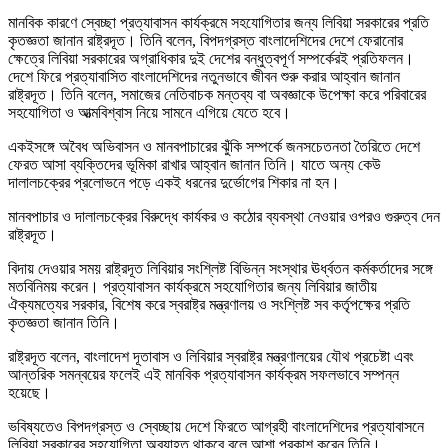
মানবিক কারণে স্বেচ্ছা প্রত্যাবাসন কার্যক্রমে সহযোগিতার জন্য লিবিয়া সরকারের প্রতি
কৃতজ্ঞতা জানান রাষ্ট্রদূত। তিনি বলেন, বিপদগ্রস্ত বাংলাদেশিদের দেশে ফেরানোর
ক্ষেত্রে লিবিয়া সরকারের অগ্রাধিকার দুই দেশের বন্ধুত্বপূর্ণ সম্পর্কেরই প্রতিফলন।
দেশে ফিরে প্রত্যাবাসিত বাংলাদেশিদের নতুনভাবে জীবন শুরু করার আহ্বান জানান
রাষ্ট্রদূত। তিনি বলেন, সমাজের নেতিবাচক মন্তব্য বা অবজ্ঞাকে উপেক্ষা করে পরিবারের
সহযোগিতা ও আত্মবিশ্বাস নিয়ে সামনে এগিয়ে যেতে হবে।
একইসঙ্গে অবৈধ অভিবাসন ও মানবপাচারের ঝুঁকি সম্পর্কে জনসচেতনতা তৈরিতে দেশে
ফেরত আসা ব্যক্তিদের ভূমিকা রাখার আহ্বান জানান তিনি। যাতে অন্য কেউ
দালালচক্রের প্রলোভনে পড়ে একই ধরনের দুর্ভোগের শিকার না হন।
মানবপাচার ও দালালচক্রের বিরুদ্ধে কার্যকর ও কঠোর ব্যবস্থা নেওয়ার ওপরও গুরুত্ব দেন
রাষ্ট্রদূত।
বিদায় দেওয়ার সময় রাষ্ট্রদূত লিবিয়ার সংশ্লিষ্ট বিভিন্ন সংস্থার ঊর্ধ্বতন কর্মকর্তাদের সঙ্গে
মতবিনিময় করেন। প্রত্যাবাসন কার্যক্রমে সহযোগিতার জন্য লিবিয়ার জাতীয়
ঐক্যমত্যের সরকার, বিশেষ করে স্বরাষ্ট্র মন্ত্রণালয় ও সংশ্লিষ্ট সব কর্তৃপক্ষের প্রতি
কৃতজ্ঞতা জানান তিনি।
রাষ্ট্রদূত বলেন, বাংলাদেশ দূতাবাস ও লিবিয়ার স্বরাষ্ট্র মন্ত্রণালয়ের যৌথ প্রচেষ্টা এবং
আন্তরিক সমন্বয়ের ফলেই এই মানবিক প্রত্যাবাসন কার্যক্রম সফলভাবে সম্পন্ন
হয়েছে।
ভবিষ্যতেও বিপদগ্রস্ত ও স্বেচ্ছায় দেশে ফিরতে আগ্রহী বাংলাদেশিদের প্রত্যাবাসনে
লিবিয়া সরকারের সহযোগিতা অব্যাহত থাকবে বলে আশা প্রকাশ করেন তিনি।