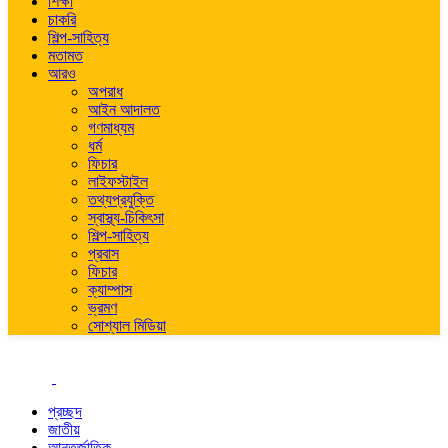
শিক্ষা
চাকরি
শিল্প-সাহিত্য
মতামত
আরও
অপরাধ
আইন আদালত
গণমাধ্যম
ধর্ম
ফিচার
লাইফস্টাইল
তথ্যপ্রযুক্তি
স্বাস্থ্য-চিকিৎসা
শিল্প-সাহিত্য
প্রবাস
ফিচার
ক্যাম্পাস
ভ্রমণ
সোশ্যাল মিডিয়া
প্রচ্ছদ
জাতীয়
আন্তর্জাতিক