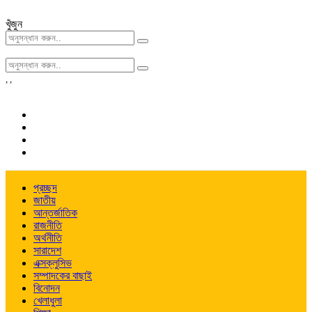
খুঁজুন
,
,
প্রচ্ছদ
জাতীয়
আন্তর্জাতিক
রাজনীতি
অর্থনীতি
সারাদেশ
এক্সক্লুসিভ
সম্পাদকের বাছাই
বিনোদন
খেলাধুলা