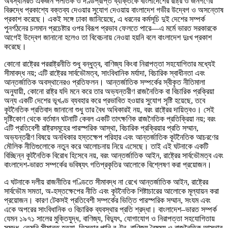
অবস্থানরত একজন পলাতক ও দণ্ডপ্রাপ্ত ব্যক্তিকে বাংলাদেশের রাষ্ট্র ও জনগণের
বিরুদ্ধে প্রকাশ্যে বক্তব্য দেওয়ার সুযোগ দেওয়ায় বাংলাদেশ গভীর উদ্বেগ ও অসন্তোষ
প্রকাশ করেছে। একই সঙ্গে ঢাকা জানিয়েছে, এ ধরনের কর্মসূচি দুই দেশের সম্পর্ক
পুনর্গঠনের চলমান প্রচেষ্টার ওপর বিরূপ প্রভাব ফেলতে পারে—এ মর্মে ভারত সরকারকে
আগেই উদ্বেগ জানানো হলেও তা বিবেচনায় নেওয়া হয়নি বলে বাংলাদেশ দুঃখ প্রকাশ
করেছে।
কোনো রাষ্ট্রের পররাষ্ট্রনীতি শুধু বন্ধুত্ব, বাণিজ্য কিংবা নিরাপত্তা সহযোগিতার মধ্যেই
সীমাবদ্ধ নয়; এটি রাষ্ট্রের সার্বভৌমত্ব, সাংবিধানিক মর্যাদা, বিচারিক স্বাধীনতা এবং
আন্তর্জাতিক অবস্থানেরও প্রতিফলন। আন্তর্জাতিক সম্পর্কের স্বীকৃত নীতিমালা
অনুযায়ী, কোনো রাষ্ট্র যদি মনে করে তার অভ্যন্তরীণ রাজনৈতিক বা বিচারিক প্রক্রিয়া
অন্য একটি দেশের ভূখণ্ড ব্যবহার করে প্রভাবিত হওয়ার সুযোগ সৃষ্টি হয়েছে, তবে
কূটনৈতিক প্রতিবাদ জানানো শুধু তার বৈধ অধিকারই নয়, বরং রাষ্ট্রের দায়িত্বও। সেই
দৃষ্টিকোণ থেকে বর্তমান ঘটনাটি কেবল একটি তাৎক্ষণিক রাজনৈতিক প্রতিক্রিয়া নয়; বরং
এটি প্রতিবেশী রাষ্ট্রসমূহের পারস্পরিক আস্থা, বিচারিক প্রক্রিয়ার প্রতি সম্মান,
অভ্যন্তরীণ বিষয়ে অনধিকার হস্তক্ষেপ পরিহার এবং আন্তর্জাতিক কূটনৈতিক আচরণের
মৌলিক নীতিগুলোকে নতুন করে আলোচনায় নিয়ে এসেছে। তাই এই ঘটনাকে একটি
বিচ্ছিন্ন কূটনৈতিক বিরোধ হিসেবে নয়, বরং আন্তর্জাতিক আইন, রাষ্ট্রের সার্বভৌমত্ব এবং
বাংলাদেশ-ভারত সম্পর্কের ভবিষ্যৎ গতিপ্রকৃতির আলোকে বিশ্লেষণ করা প্রয়োজন।
এ ঘটনাকে দলীয় রাজনীতির গণ্ডিতে সীমাবদ্ধ না রেখে আন্তর্জাতিক আইন, রাষ্ট্রের
সার্বভৌম সমতা, অ-হস্তক্ষেপের নীতি এবং কূটনৈতিক শিষ্টাচারের আলোকে মূল্যায়ন করা
প্রয়োজন। কারণ টেকসই প্রতিবেশী সম্পর্কের ভিত্তি পারস্পরিক সম্মান, সংযম এবং
একে অপরের সাংবিধানিক ও বিচারিক ব্যবস্থার প্রতি শ্রদ্ধা। বাংলাদেশ–ভারত সম্পর্ক
যেমন ১৯৭১ সালের মুক্তিযুদ্ধ, বাণিজ্য, বিদ্যুৎ, যোগাযোগ ও নিরাপত্তা সহযোগিতায়
সমৃদ্ধ, তেমনি সীমান্ত হত্যা, তিস্তার পানি বণ্টন, বাণিজ্য বৈষম্য ও রাজনৈতিক আস্থার