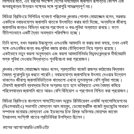
সিপিডির মতে, এই ধরনের পদক্ষেপ দেশের দীর্ঘমেয়াদি জ্বালানি রূপান্তর কৌশল এবং
জলবায়ুবান্ধব উন্নয়ন লক্ষ্যের সঙ্গে পুরোপুরি সামঞ্জস্যপূর্ণ নয়।
মিডিয়া ব্রিফিংয়ে সিপিডির গবেষণা পরিচালক খন্দকার গোলাম মোয়াজ্জেম বলেন, সরকার
একদিকে নবায়নযোগ্য জ্বালানি খাতকে উৎসাহিত করার বার্তা দিচ্ছে, অন্যদিকে জীবাশ্ম
জ্বালানির জন্যও বিভিন্ন ধরনের প্রণোদনা ও কর-সুবিধা অব্যাহত রাখছে। ফলে
নীতিগতভাবে একটি দ্বৈত অবস্থান পরিলক্ষিত হচ্ছে।
তিনি বলেন, যখন সরকার উচ্চমূল্যে এলএনজি আমদানি না করার কথা বলছে, তখন একই
সঙ্গে এলএনজির জন্য কর-সুবিধা বজায় রাখার যৌক্তিকতা নিয়ে প্রশ্ন রয়েছে।
একইভাবে নতুন কয়লা অনুসন্ধান এবং কয়লা আমদানিনির্ভর বিদ্যুৎকেন্দ্রকে দীর্ঘমেয়াদি
শুল্ক সুবিধা দেওয়ার সিদ্ধান্তও পুনর্বিবেচনা করা প্রয়োজন।
খন্দকার গোলাম মোয়াজ্জেম আরও বলেন, প্রস্তাবিত বাজেট রাজস্ব কাঠামোর বিদ্যমান
বৈষম্য পুরোপুরি দূর করতে পারেনি। নবায়নযোগ্য জ্বালানিকে উৎসাহ দেওয়ার উদ্যোগ
থাকলেও জীবাশ্ম জ্বালানিভিত্তিক খাতগুলো এখনো তুলনামূলক বেশি সুবিধা পাচ্ছে।
টেকসই জ্বালানি ব্যবস্থার দিকে অগ্রসর হতে হলে ভবিষ্যতে এসব বৈষম্য কমিয়ে
পরিবেশবান্ধব জ্বালানি খাতে আরও বেশি বিনিয়োগ ও প্রণোদনা নিশ্চিত করা প্রয়োজন।
মিডিয়া ব্রিফিংয়ে বাংলাদেশ সাসটেইনেবল অ্যান্ড রিনিউয়েবল এনার্জি অ্যাসোসিয়েশনের
(বিএসআরইএ) সভাপতি মোস্তফা আল মাহমুদ, ডেমোক্রেটিক বাজেট মুভমেন্টের সাধারণ
সম্পাদক মনোয়ার মোস্তফা এবং ইডকলের চিফ রিস্ক অফিসার মোহাম্মদ জাবেদ
ইমরানসহ সংশ্লিষ্ট খাতের প্রতিনিধিরা উপস্থিত ছিলেন।
কালের আলো/আরডি/এমডিএইচ