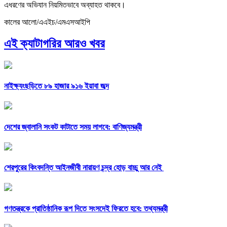
এধরণের অভিযান নিয়মিতভাবে অব্যাহত থাকবে।
কালের আলো/এএইচ/এমএসআইপি
এই ক্যাটাগরির আরও খবর
নাইক্ষ্যংছড়িতে ৮৯ হাজার ৯১৬ ইয়াবা জব্দ
দেশের জ্বালানি সংকট কাটাতে সময় লাগবে: বাণিজ্যমন্ত্রী
শেরপুরের কিংবদন্তি আইনজীবী নারায়ণ চন্দ্র হোড় বাচ্চু আর নেই
গণতন্ত্রকে প্রাতিষ্ঠানিক রূপ দিতে সংসদেই ফিরতে হবে: তথ্যমন্ত্রী