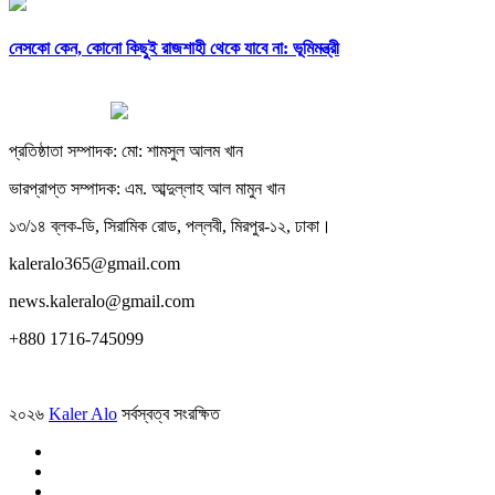
নেসকো কেন, কোনো কিছুই রাজশাহী থেকে যাবে না: ভূমিমন্ত্রী
প্রতিষ্ঠাতা সম্পাদক: মো: শামসুল আলম খান
ভারপ্রাপ্ত সম্পাদক: এম. আব্দুল্লাহ আল মামুন খান
১৩/১৪ ব্লক-ডি, সিরামিক রোড, পল্লবী, মিরপুর-১২, ঢাকা।
kaleralo365@gmail.com
news.kaleralo@gmail.com
+880 1716-745099
২০২৬
Kaler Alo
সর্বস্বত্ব সংরক্ষিত