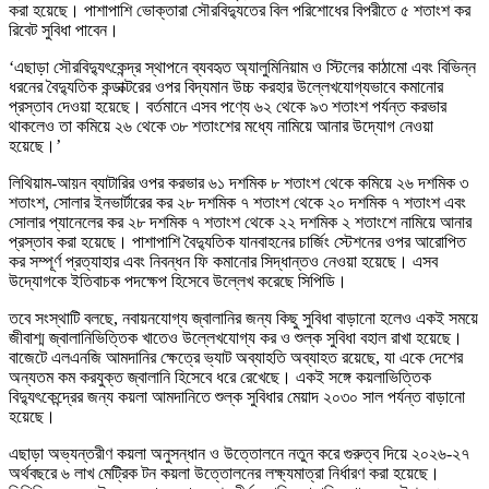
করা হয়েছে। পাশাপাশি ভোক্তারা সৌরবিদ্যুতের বিল পরিশোধের বিপরীতে ৫ শতাংশ কর
রিবেট সুবিধা পাবেন।
‘এছাড়া সৌরবিদ্যুৎকেন্দ্র স্থাপনে ব্যবহৃত অ্যালুমিনিয়াম ও স্টিলের কাঠামো এবং বিভিন্ন
ধরনের বৈদ্যুতিক কন্ডাক্টরের ওপর বিদ্যমান উচ্চ করহার উল্লেখযোগ্যভাবে কমানোর
প্রস্তাব দেওয়া হয়েছে। বর্তমানে এসব পণ্যে ৬২ থেকে ৯৩ শতাংশ পর্যন্ত করভার
থাকলেও তা কমিয়ে ২৬ থেকে ৩৮ শতাংশের মধ্যে নামিয়ে আনার উদ্যোগ নেওয়া
হয়েছে।’
লিথিয়াম-আয়ন ব্যাটারির ওপর করভার ৬১ দশমিক ৮ শতাংশ থেকে কমিয়ে ২৬ দশমিক ৩
শতাংশ, সোলার ইনভার্টারের কর ২৮ দশমিক ৭ শতাংশ থেকে ২০ দশমিক ৭ শতাংশ এবং
সোলার প্যানেলের কর ২৮ দশমিক ৭ শতাংশ থেকে ২২ দশমিক ২ শতাংশে নামিয়ে আনার
প্রস্তাব করা হয়েছে। পাশাপাশি বৈদ্যুতিক যানবাহনের চার্জিং স্টেশনের ওপর আরোপিত
কর সম্পূর্ণ প্রত্যাহার এবং নিবন্ধন ফি কমানোর সিদ্ধান্তও নেওয়া হয়েছে। এসব
উদ্যোগকে ইতিবাচক পদক্ষেপ হিসেবে উল্লেখ করেছে সিপিডি।
তবে সংস্থাটি বলছে, নবায়নযোগ্য জ্বালানির জন্য কিছু সুবিধা বাড়ানো হলেও একই সময়ে
জীবাশ্ম জ্বালানিভিত্তিক খাতেও উল্লেখযোগ্য কর ও শুল্ক সুবিধা বহাল রাখা হয়েছে।
বাজেটে এলএনজি আমদানির ক্ষেত্রে ভ্যাট অব্যাহতি অব্যাহত রয়েছে, যা একে দেশের
অন্যতম কম করযুক্ত জ্বালানি হিসেবে ধরে রেখেছে। একই সঙ্গে কয়লাভিত্তিক
বিদ্যুৎকেন্দ্রের জন্য কয়লা আমদানিতে শুল্ক সুবিধার মেয়াদ ২০৩০ সাল পর্যন্ত বাড়ানো
হয়েছে।
এছাড়া অভ্যন্তরীণ কয়লা অনুসন্ধান ও উত্তোলনে নতুন করে গুরুত্ব দিয়ে ২০২৬-২৭
অর্থবছরে ৬ লাখ মেট্রিক টন কয়লা উত্তোলনের লক্ষ্যমাত্রা নির্ধারণ করা হয়েছে।