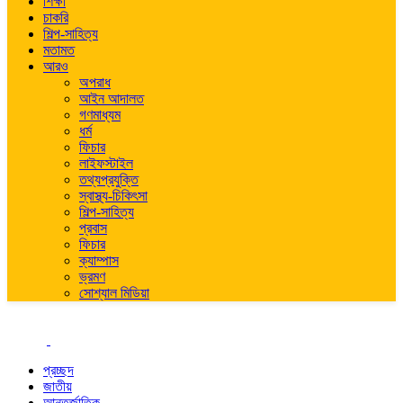
শিক্ষা
চাকরি
শিল্প-সাহিত্য
মতামত
আরও
অপরাধ
আইন আদালত
গণমাধ্যম
ধর্ম
ফিচার
লাইফস্টাইল
তথ্যপ্রযুক্তি
স্বাস্থ্য-চিকিৎসা
শিল্প-সাহিত্য
প্রবাস
ফিচার
ক্যাম্পাস
ভ্রমণ
সোশ্যাল মিডিয়া
প্রচ্ছদ
জাতীয়
আন্তর্জাতিক