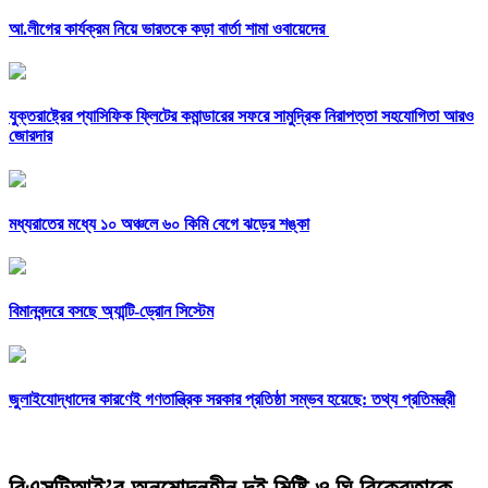
আ.লীগের কার্যক্রম নিয়ে ভারতকে কড়া বার্তা শামা ওবায়েদের
যুক্তরাষ্ট্রের প্যাসিফিক ফ্লিটের কমান্ডারের সফরে সামুদ্রিক নিরাপত্তা সহযোগিতা আরও
জোরদার
মধ্যরাতের মধ্যে ১০ অঞ্চলে ৬০ কিমি বেগে ঝড়ের শঙ্কা
বিমানবন্দরে বসছে অ্যান্টি-ড্রোন সিস্টেম
জুলাইযোদ্ধাদের কারণেই গণতান্ত্রিক সরকার প্রতিষ্ঠা সম্ভব হয়েছে: তথ্য প্রতিমন্ত্রী