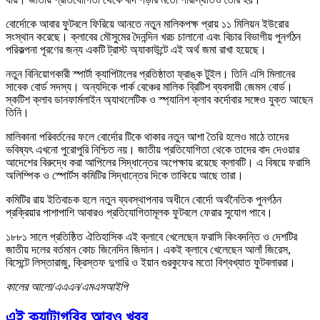
বোর্দোকে আবার ফুটবলে ফিরিয়ে আনতে নতুন মালিকপক্ষ প্রায় ১১ মিলিয়ন ইউরোর
সংস্থান করেছে। ক্লাবের মৌসুমের দৈনন্দিন খরচ চালানো এবং বিচার বিভাগীয় পুনর্গঠন
পরিকল্পনা পূরণের জন্য একটি ট্রাস্ট অ্যাকাউন্টে এই অর্থ জমা রাখা হয়েছে।
নতুন বিনিয়োগকারী স্পার্টা ক্যাপিটালের প্রতিষ্ঠাতা ফ্রাঙ্ক টুইল। তিনি এসি মিলানের
সাবেক বোর্ড সদস্য। অন্যদিকে পার্ক বেঞ্চের মালিক ব্রিটিশ ব্যবসায়ী জেমস বোর্ড।
স্কটিশ ক্লাব ডানফার্মলাইন অ্যাথলেটিক ও স্প্যানিশ ক্লাব কর্দোবার সঙ্গেও যুক্ত আছেন
তিনি।
মালিকানা পরিবর্তনের ফলে বোর্দোর টিকে থাকার নতুন আশা তৈরি হলেও মাঠে তাদের
ভবিষ্যৎ এখনো পুরোপুরি নিশ্চিত নয়। জাতীয় প্রতিযোগিতা থেকে তাদের বাদ দেওয়ার
আদেশের বিরুদ্ধে করা আপিলের সিদ্ধান্তের অপেক্ষায় রয়েছে ক্লাবটি। এ বিষয়ে ফরাসি
অলিম্পিক ও স্পোর্টস কমিটির সিদ্ধান্তের দিকে তাকিয়ে আছে তারা।
কমিটির রায় ইতিবাচক হলে নতুন ব্যবস্থাপনার অধীনে বোর্দো অর্থনৈতিক পুনর্গঠন
প্রক্রিয়ার পাশাপাশি আবারও প্রতিযোগিতামূলক ফুটবলে ফেরার সুযোগ পাবে।
১৮৮১ সালে প্রতিষ্ঠিত ঐতিহাসিক এই ক্লাবে খেলেছেন ফরাসি কিংবদন্তি ও দেশটির
জাতীয় দলের বর্তমান কোচ জিনেদিন জিদান। একই ক্লাবে খেলেছেন আলাঁ জিরেস,
বিসেন্টে লিস্তারাজু, ক্রিস্তফ দুগারি ও ইয়ান গুরকুফের মতো বিশ্বখ্যাত ফুটবলাররা।
কালের আলো/এএএন/এমএসআইপি
এই ক্যাটাগরির আরও খবর