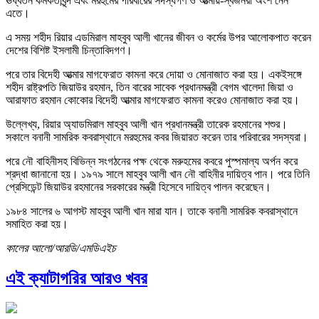
ঊর্ধ্বতন কর্মকর্তাবৃন্দ এবং মরহুমের পরিবারের সদস্যগণ ও আত্মীয়-স্বজনরা অংশ নেন
এতে।
এ সময় শহীদ রিয়ার এডমিরাল মাহবুব আলী খানের জীবন ও কর্মের উপর আলোকপাত করেন
দেশের বিশিষ্ট ইসলামী চিন্তাবিদগণ।
পরে তার বিদেহী আত্মার মাগফেরাত কামনা করে দোয়া ও মোনাজাত করা হয়। একইসঙ্গে
শহীদ রাষ্ট্রপতি জিয়াউর রহমান, তিন বারের সাবেক প্রধানমন্ত্রী বেগম খালেদা জিয়া ও
আরাফাত রহমান কোকোর বিদেহী আত্মার মাগফেরাত কামনা করেও মোনাজাত করা হয়।
উল্লেখ্য, রিয়ার অ্যাডমিরাল মাহবুব আলী খান প্রধানমন্ত্রী তারেক রহমানের শশুর।
সকালে বনানী সামরিক কবরাস্থানে মরহুমের কবর জিয়ারত করেন তার পরিবারের সদস্যরা।
পরে নৌ বাহিনীসহ বিভিন্ন সংগঠনের পক্ষ থেকে মরুহমের কবরে পুস্পমাল্য অর্পন করে
শ্রদ্ধা জানানো হয়। ১৯৭৯ সালে মাহবুব আলী খান নৌ বাহিনীর দায়িত্ব পান। পরে তিনি
প্রেসিডেন্ট জিয়াউর রহমানের সরকারের মন্ত্রী হিসেবে দায়িত্ব পালন করেছেন।
১৯৮৪ সালের ৬ আগস্ট মাহবুব আলী খান মারা যান। তাকে বনানী সামরিক কবরাস্থানে
সমাহিত করা হয়।
কালের আলো/আরডি/এমডিএইচ
এই ক্যাটাগরির আরও খবর