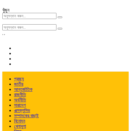
খুঁজুন
,
,
প্রচ্ছদ
জাতীয়
আন্তর্জাতিক
রাজনীতি
অর্থনীতি
সারাদেশ
এক্সক্লুসিভ
সম্পাদকের বাছাই
বিনোদন
খেলাধুলা