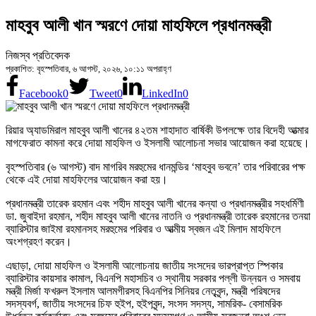
মাহবুব আলী খান স্মরণে দোয়া মাহফিলে প্রধানমন্ত্রী
নিজস্ব প্রতিবেদক
প্রকাশিত: বৃহস্পতিবার, ৬ আগস্ট, ২০২৬, ১০:১১ অপরাহ্ণ
Facebook
0
Tweet
0
LinkedIn
0
রিয়ার অ্যাডমিরাল মাহবুব আলী খানের ৪২তম শাহাদাত বার্ষিকী উপলক্ষে তার বিদেহী আত্মার
মাগফেরাত কামনা করে দোয়া মাহফিল ও ইসলামী আলোচনা সভার আয়োজন করা হয়েছে।
বৃহস্পতিবার (৬ আগস্ট) বাদ মাগরিব মরহুমের ধানমন্ডির ‘মাহবুব ভবনে’ তার পরিবারের পক্ষ
থেকে এই দোয়া মাহফিলের আয়োজন করা হয়।
প্রধানমন্ত্রী তারেক রহমান এবং শহীদ মাহবুব আলী খানের কন্যা ও প্রধানমন্ত্রীর সহধর্মিণী
ডা. জুবাইদা রহমান, শহীদ মাহবুব আলী খানের নাতনি ও প্রধানমন্ত্রী তারেক রহমানের তনয়া
ব্যারিস্টার জাইমা রহমানসহ মরহুমের পরিবার ও আত্মীয় স্বজন এই মিলাদ মাহফিলে
অংশগ্রহণ করেন।
এছাড়া, দোয়া মাহফিল ও ইসলামী আলোচনায় জাতীয় সংসদের ভারপ্রাপ্ত স্পিকার
ব্যারিস্টার কায়সার কামাল, বিএনপি মহাসচিব ও স্থানীয় সরকার পল্লী উন্নয়ন ও সমবায়
মন্ত্রী মির্জা ফখরুল ইসলাম আলমগীরসহ বিএনপির সিনিয়র নেতৃবৃন্দ, মন্ত্রী পরিষদের
সদস্যবর্গ, জাতীয় সংসদের চিফ হুইপ, হুইপবৃন্দ, সংসদ সদস্য, সামরিক- বেসামরিক