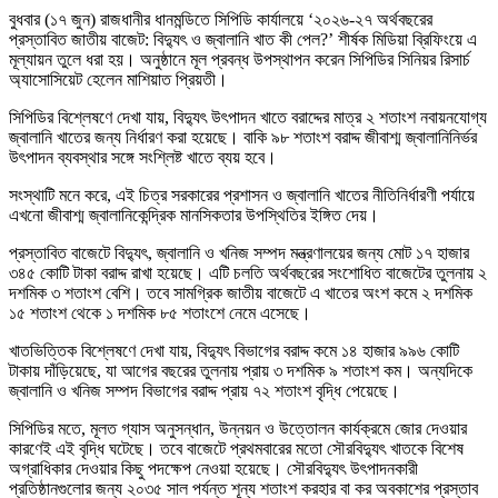
বুধবার (১৭ জুন) রাজধানীর ধানমন্ডিতে সিপিডি কার্যালয়ে ‘২০২৬-২৭ অর্থবছরের
প্রস্তাবিত জাতীয় বাজেট: বিদ্যুৎ ও জ্বালানি খাত কী পেল?’ শীর্ষক মিডিয়া ব্রিফিংয়ে এ
মূল্যায়ন তুলে ধরা হয়। অনুষ্ঠানে মূল প্রবন্ধ উপস্থাপন করেন সিপিডির সিনিয়র রিসার্চ
অ্যাসোসিয়েট হেলেন মাশিয়াত প্রিয়তী।
সিপিডির বিশ্লেষণে দেখা যায়, বিদ্যুৎ উৎপাদন খাতে বরাদ্দের মাত্র ২ শতাংশ নবায়নযোগ্য
জ্বালানি খাতের জন্য নির্ধারণ করা হয়েছে। বাকি ৯৮ শতাংশ বরাদ্দ জীবাশ্ম জ্বালানিনির্ভর
উৎপাদন ব্যবস্থার সঙ্গে সংশ্লিষ্ট খাতে ব্যয় হবে।
সংস্থাটি মনে করে, এই চিত্র সরকারের প্রশাসন ও জ্বালানি খাতের নীতিনির্ধারণী পর্যায়ে
এখনো জীবাশ্ম জ্বালানিকেন্দ্রিক মানসিকতার উপস্থিতির ইঙ্গিত দেয়।
প্রস্তাবিত বাজেটে বিদ্যুৎ, জ্বালানি ও খনিজ সম্পদ মন্ত্রণালয়ের জন্য মোট ১৭ হাজার
৩৪৫ কোটি টাকা বরাদ্দ রাখা হয়েছে। এটি চলতি অর্থবছরের সংশোধিত বাজেটের তুলনায় ২
দশমিক ৩ শতাংশ বেশি। তবে সামগ্রিক জাতীয় বাজেটে এ খাতের অংশ কমে ২ দশমিক
১৫ শতাংশ থেকে ১ দশমিক ৮৫ শতাংশে নেমে এসেছে।
খাতভিত্তিক বিশ্লেষণে দেখা যায়, বিদ্যুৎ বিভাগের বরাদ্দ কমে ১৪ হাজার ৯৯৬ কোটি
টাকায় দাঁড়িয়েছে, যা আগের বছরের তুলনায় প্রায় ৩ দশমিক ৯ শতাংশ কম। অন্যদিকে
জ্বালানি ও খনিজ সম্পদ বিভাগের বরাদ্দ প্রায় ৭২ শতাংশ বৃদ্ধি পেয়েছে।
সিপিডির মতে, মূলত গ্যাস অনুসন্ধান, উন্নয়ন ও উত্তোলন কার্যক্রমে জোর দেওয়ার
কারণেই এই বৃদ্ধি ঘটেছে। তবে বাজেটে প্রথমবারের মতো সৌরবিদ্যুৎ খাতকে বিশেষ
অগ্রাধিকার দেওয়ার কিছু পদক্ষেপ নেওয়া হয়েছে। সৌরবিদ্যুৎ উৎপাদনকারী
প্রতিষ্ঠানগুলোর জন্য ২০৩৫ সাল পর্যন্ত শূন্য শতাংশ করহার বা কর অবকাশের প্রস্তাব