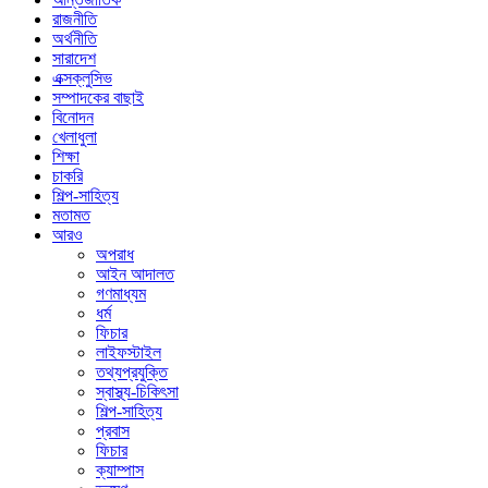
রাজনীতি
অর্থনীতি
সারাদেশ
এক্সক্লুসিভ
সম্পাদকের বাছাই
বিনোদন
খেলাধুলা
শিক্ষা
চাকরি
শিল্প-সাহিত্য
মতামত
আরও
অপরাধ
আইন আদালত
গণমাধ্যম
ধর্ম
ফিচার
লাইফস্টাইল
তথ্যপ্রযুক্তি
স্বাস্থ্য-চিকিৎসা
শিল্প-সাহিত্য
প্রবাস
ফিচার
ক্যাম্পাস