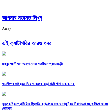
আপনার মতামত লিখুন
Array
এই ক্যাটাগরির আরও খবর
মাহবুব আলী খান স্মরণে দোয়া মাহফিলে প্রধানমন্ত্রী
আ.লীগের কার্যক্রম নিয়ে ভারতকে কড়া বার্তা শামা ওবায়েদের
যুক্তরাষ্ট্রের প্যাসিফিক ফ্লিটের কমান্ডারের সফরে সামুদ্রিক নিরাপত্তা সহযোগিতা আরও
জোরদার