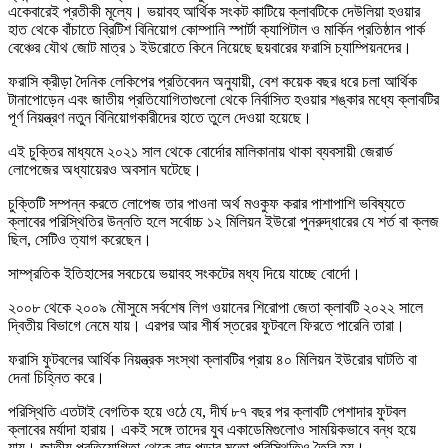
একেবারেই প্রতীকী মূল্যে। ভয়াবহ আর্থিক সংকট কাটিয়ে ক্লাবটিকে দেউলিয়া হওয়ার
হাত থেকে বাঁচাতে ব্রিটিশ বিনিয়োগ কোম্পানি স্পার্টা ক্যাপিটাল ও মার্কিন প্রতিষ্ঠান পার্ক
বেঞ্চের যৌথ জোট মাত্র ১ ইউরোতে কিনে নিয়েছে ছয়বারের ফরাসি চ্যাম্পিয়নদের।
ফরাসি ক্রীড়া দৈনিক লেকিপের প্রতিবেদন অনুযায়ী, বেশ কয়েক বছর ধরে চলা আর্থিক
টানাপোড়েন এবং জাতীয় প্রতিযোগিতাগুলো থেকে নির্বাসিত হওয়ার শঙ্কার মধ্যে ক্লাবটির
পূর্ণ নিয়ন্ত্রণ নতুন বিনিয়োগকারীদের হাতে তুলে দেওয়া হয়েছে।
এই চুক্তির মাধ্যমে ২০২১ সাল থেকে বোর্দোর মালিকানায় থাকা ব্যবসায়ী জেরার্ড
লোপেজের অধ্যায়েরও অবসান ঘটেছে।
চুক্তিটি সম্পন্ন করতে লোপেজ তার পাওনা অর্থ মওকুফ করার পাশাপাশি ভবিষ্যতে
ক্লাবের পরিস্থিতির উন্নতি হলে সর্বোচ্চ ১২ মিলিয়ন ইউরো পুনরুদ্ধারের যে শর্ত বা ক্লজ
ছিল, সেটিও ত্যাগ করেছেন।
সাম্প্রতিক ইতিহাসের সবচেয়ে ভয়াবহ সংকটের মধ্য দিয়ে যাচ্ছে বোর্দো।
২০০৮ থেকে ২০০৯ মৌসুমে সর্বশেষ লিগ ওয়ানের শিরোপা জেতা ক্লাবটি ২০২২ সালে
দ্বিতীয় বিভাগে নেমে যায়। এরপর আর শীর্ষ স্তরের ফুটবলে ফিরতে পারেনি তারা।
ফরাসি ফুটবলের আর্থিক নিয়ন্ত্রক সংস্থা ক্লাবটির প্রায় ৪০ মিলিয়ন ইউরোর ঘাটতি বা
দেনা চিহ্নিত করে।
পরিস্থিতি এতটাই বেগতিক হয়ে ওঠে যে, দীর্ঘ ৮৭ বছর পর ক্লাবটি পেশাদার ফুটবল
ক্লাবের মর্যাদা হারায়। একই সঙ্গে তাদের যুব একাডেমিগুলোও সাময়িকভাবে বন্ধ হয়ে
যায়। জাতীয় প্রতিযোগিতা থেকে বাদ পড়ার মতো পরিস্থিতিও তৈরি হয়।