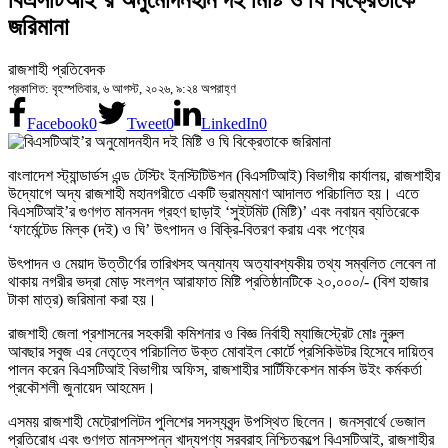
বিএসটিআই’র অনুমোদনহীন দই মিষ্টি ও ঘি বিক্রেতাকে
জরিমানা
রাজশাহী প্রতিবেদক
প্রকাশিত: বৃহস্পতিবার, ৬ আগস্ট, ২০২৬, ৯:২৪ অপরাহ্ণ
Facebook
0
Tweet
0
LinkedIn
0
বাংলাদেশ স্ট্যান্ডার্ডস এন্ড টেস্টিং ইনস্টিটিউশন (বিএসটিআই) বিভাগীয় কার্যালয়, রাজশাহীর
উদ্যোগে অদ্য রাজশাহী মহানগরীতে একটি ভ্রাম্যমাণ আদালত পরিচালিত হয়। এতে
বিএসটিআই’র গুণগত মানসনদ গ্রহণ ছাড়াই ‘সুইটমিট (মিষ্টি)’ এবং নবায়ন ব্যতিরেকে
‘ফার্মেন্টেড মিল্ক (দই) ও ঘি’ উৎপাদন ও বিক্রি-বিতরণ করায় এবং পণ্যের
উৎপাদন ও মেয়াদ উত্তীর্ণের তারিখসহ অন্যান্য অত্যাবশ্যকীয় তথ্য সম্বলিত লেবেল না
থাকায় নগরীর ভদ্রা মোড় সংলগ্ন আরাফাত মিষ্টি প্রতিষ্ঠানটিকে ২০,০০০/- (বিশ হাজার
টাকা মাত্র) জরিমানা করা হয়।
রাজশাহী জেলা প্রশাসনের সহকারী কমিশনার ও বিজ্ঞ নির্বাহী ম্যাজিস্ট্রেট মোঃ নুরুল
আবছার সবুজ এর নেতৃত্বে পরিচালিত উক্ত মোবাইল কোর্টে প্রসিকিউটর হিসেবে দায়িত্ব
পালন করেন বিএসটিআই বিভাগীয় অফিস, রাজশাহীর সার্টিফিকেশন মার্কস উইং কর্মকর্তা
প্রকৌশলী জুনায়েদ আহমেদ।
এসময় রাজশাহী মেট্রোপলিটন পুলিশের সদস্যবৃন্দ উপস্থিত ছিলেন। জনস্বার্থে ভেজাল
প্রতিরোধ এবং গুণগত মানসম্পন্ন খাদ্যপণ্য সরবরাহ নিশ্চিতকল্পে বিএসটিআই, রাজশাহীর