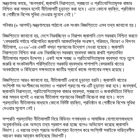
মন্ত্রণালয় বলছে, ‘জনস্বার্থ, জ্বালানি নিরাপত্তা, স্বচ্ছতা ও প্রতিযোগিতামূলক বাজার
নিশ্চিত করা সম্ভব হলেই নীতিমালাটি চূড়ান্ত করা হবে। এতে কোনো ব্যক্তি, প্রতিষ্ঠান
বা গোষ্ঠীকে বিশেষ সুবিধা দেওয়ার সুযোগ নেই।’
শনিবার (৮ আগস্ট) মন্ত্রণালয়ের পাঠানো এক সংবাদ বিজ্ঞপ্তিতে এসব তথ্য জানানো হয়।
বিজ্ঞপ্তিতে জানানো হয়, দেশে নিরবচ্ছিন্ন ও নিরাপদ জ্বালানি তেল সরবরাহ নিশ্চিত করতে
‘বেসরকারি পর্যায়ে পরিশোধিত জ্বালানি আমদানিপূর্বক সংরক্ষণ, পরিবহন, বিতরণ ও বিপণন
নীতিমালা, ২০২৬’-এর একটি খসড়া প্রণয়নের উদ্যোগ নেওয়া হয়েছে। জ্বালানি
নিরাপত্তা নিশ্চিত করা এবং নিরবচ্ছিন্ন সরবরাহ ব্যবস্থা বজায় রাখাই প্রস্তাবিত
নীতিমালার প্রধান উদ্দেশ্য। একই সঙ্গে স্বচ্ছ ও প্রতিযোগিতামূলক ব্যবস্থা গড়ে তুলে
জরুরি বা সংকটকালীন পরিস্থিতিতে সরকারি ব্যবস্থার পাশাপাশি বেসরকারি খাতের
অবকাঠামো ও বিনিয়োগ সক্ষমতাকে জাতীয় স্বার্থে কাজে লাগানোর লক্ষ্য রয়েছে।
বিজ্ঞপ্তিতে আরও জানানো হয়, নীতিমালাটি এখনো চূড়ান্ত হয়নি। জ্বালানি খাতের
সংশ্লিষ্ট সব অংশীজনের মতামত ও পরামর্শ গ্রহণের পর এটি চূড়ান্ত করা হবে। জনস্বার্থ,
জ্বালানি নিরাপত্তা, প্রতিযোগিতামূলক বাজার ব্যবস্থা, স্বচ্ছতা ও জবাবদিহিতা নিশ্চিত
করা সম্ভব হলেই এ ধরনের নীতিমালা প্রণয়নের বিষয়টি বিবেচনা করা হবে। ফলে
প্রস্তাবিত নীতিমালার মাধ্যমে কোনো নির্দিষ্ট ব্যক্তি, প্রতিষ্ঠান বা গোষ্ঠীকে বিশেষ সুবিধা
দেওয়ার সুযোগ নেই।
সম্প্রতি প্রস্তাবিত নীতিমালাটি নিয়ে বিভিন্ন গণমাধ্যম ও সামাজিক যোগাযোগমাধ্যমে
অনুমাননির্ভর এবং অসত্য তথ্য প্রকাশ করা হচ্ছে বলেও অভিযোগ করেছে জ্বালানি
বিভাগ। এ ধরনের তথ্য প্রচার অনভিপ্রেত উল্লেখ করে সংশ্লিষ্ট সবাইকে দায়িত্বশীল
আচরণ করার আহ্বান জানিয়েছে বিভাগটি।