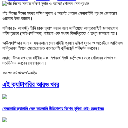
পাঁচ দিনের দিনের সফরে দক্ষিণ সুদান ও আবেই গেছেন সেনাবাহিনী প্রধান জেনারেল
ওয়াকার-উজ-জামান।
শনিবার (৮ আগস্ট) তিনি ঢাকা ত্যাগ করেন বলে জানিয়েছে আন্তঃবাহিনী জনসংযোগ
পরিদপ্তরের (আইএসপিআর) পাঠানো এক সংবাদ বিজ্ঞপ্তিতে এ তথ্য জানানো হয়।
আইএসপিআর জানায়, সফরকালে সেনাবাহিনী প্রধান দক্ষিণ সুদান ও আবেইতে জাতিসংঘ
শান্তিরক্ষা মিশনে মোতায়েনরত বাংলাদেশি কন্টিনজেন্ট পরিদর্শন করবেন।
এছাড়া উভয় স্থানের রাষ্ট্রীয় এবং মিশনসংশ্লিষ্ট কর্তৃপক্ষের সঙ্গে সৌজন্য সাক্ষাৎ ও
মতবিনিময় করবেন সেনাপ্রধান।
কালের আলো/এম/এএইচ
এই ক্যাটাগরির আরও খবর
বেসরকারি জ্বালানি তেল আমদানি নীতিমালায় বিশেষ সুবিধা নেই: মন্ত্রণালয়