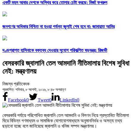
একটি মহল আবার দেশকে অস্থির করে তোলার চেষ্টা করছে: মির্জা ফখরুল
জনগণের অধিকার নিশ্চিত না হওয়া পর্যন্ত জুলাই শেষ হবে না: জামায়াত আমির
দণ্ডপ্রাপ্ত হাসিনাকে বক্তব্য দেওয়ার সুযোগ পরিকল্পিত ষড়যন্ত্র: রিজভী
বেসরকারি জ্বালানি তেল আমদানি নীতিমালায় বিশেষ সুবিধা
নেই: মন্ত্রণালয়
নিজস্ব প্রতিবেদক
প্রকাশিত: শনিবার, ৮ আগস্ট, ২০২৬, ৮:৪৮ অপরাহ্ণ
Facebook
0
Tweet
0
LinkedIn
0
বেসরকারি পর্যায়ে পরিশোধিত জ্বালানি তেল আমদানি ও বিপণন নিয়ে প্রস্তাবিত নীতিমালা
ঘিরে বিভিন্ন গণমাধ্যম ও সামাজিক যোগাযোগমাধ্যমে অনুমাননির্ভর ও অসত্য তথ্য
ছড়ানো হচ্ছে বলে জানিয়েছে জ্বালানি ও খনিজ সম্পদ মন্ত্রণালয়।