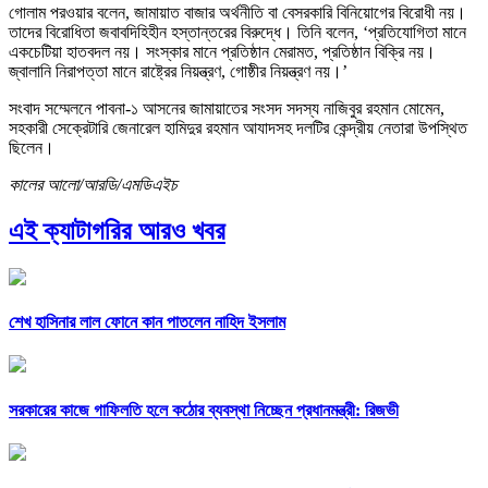
গোলাম পরওয়ার বলেন, জামায়াত বাজার অর্থনীতি বা বেসরকারি বিনিয়োগের বিরোধী নয়।
তাদের বিরোধিতা জবাবদিহিহীন হস্তান্তরের বিরুদ্ধে। তিনি বলেন, ‘প্রতিযোগিতা মানে
একচেটিয়া হাতবদল নয়। সংস্কার মানে প্রতিষ্ঠান মেরামত, প্রতিষ্ঠান বিক্রি নয়।
জ্বালানি নিরাপত্তা মানে রাষ্ট্রের নিয়ন্ত্রণ, গোষ্ঠীর নিয়ন্ত্রণ নয়।’
সংবাদ সম্মেলনে পাবনা-১ আসনের জামায়াতের সংসদ সদস্য নাজিবুর রহমান মোমেন,
সহকারী সেক্রেটারি জেনারেল হামিদুর রহমান আযাদসহ দলটির কেন্দ্রীয় নেতারা উপস্থিত
ছিলেন।
কালের আলো/আরডি/এমডিএইচ
এই ক্যাটাগরির আরও খবর
শেখ হাসিনার লাল ফোনে কান পাতলেন নাহিদ ইসলাম
সরকারের কাজে গাফিলতি হলে কঠোর ব্যবস্থা নিচ্ছেন প্রধানমন্ত্রী: রিজভী