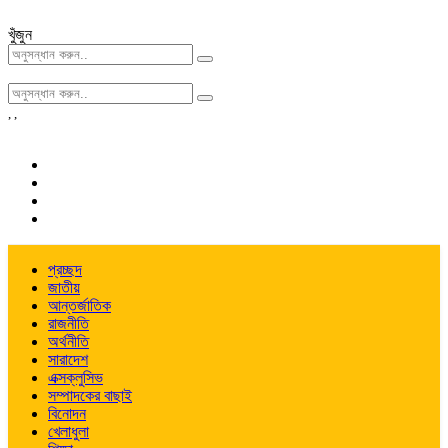
খুঁজুন
,
,
প্রচ্ছদ
জাতীয়
আন্তর্জাতিক
রাজনীতি
অর্থনীতি
সারাদেশ
এক্সক্লুসিভ
সম্পাদকের বাছাই
বিনোদন
খেলাধুলা