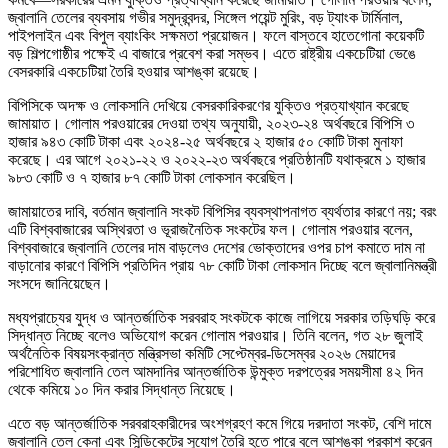
জ্বালানি তেলের ব্যবসায় গভীর সমুদ্রবন্দর, সিঙ্গেল পয়েন্ট মুরিং, বড় ট্যাংক টার্মিনাল,
পাইপলাইন এবং বিপুল ব্যাংকিং সক্ষমতা প্রয়োজন। ফলে বাস্তবে হাতেগোনা কয়েকটি
বড় শিল্পগোষ্ঠীর পক্ষেই এ বাজারে প্রবেশ করা সম্ভব। এতে রাষ্ট্রীয় একচেটিয়া ভেঙে
বেসরকারি একচেটিয়া তৈরি হওয়ার আশঙ্কা রয়েছে।
বিপিসিকে অদক্ষ ও লোকসানি দেখিয়ে বেসরকারিকরণের যুক্তিও প্রত্যাখ্যান করেছে
জামায়াত। গোলাম পরওয়ারের দেওয়া তথ্য অনুযায়ী, ২০২৩-২৪ অর্থবছরে বিপিসি ৩
হাজার ৯৪৩ কোটি টাকা এবং ২০২৪-২৫ অর্থবছরে ২ হাজার ৫০ কোটি টাকা মুনাফা
করেছে। এর আগে ২০২১-২২ ও ২০২২-২৩ অর্থবছরে প্রতিষ্ঠানটি যথাক্রমে ১ হাজার
৯৮৩ কোটি ও ৭ হাজার ৮৭ কোটি টাকা লোকসান করেছিল।
জামায়াতের দাবি, বর্তমান জ্বালানি সংকট বিপিসির ব্যবস্থাপনাগত ব্যর্থতার কারণে নয়; বরং
এটি বিশ্ববাজারের অস্থিরতা ও ভূরাজনৈতিক সংকটের ফল। গোলাম পরওয়ার বলেন,
বিশ্ববাজারে জ্বালানি তেলের দাম বাড়লেও দেশের ভোক্তাদের ওপর চাপ কমাতে দাম না
বাড়ানোর কারণে বিপিসি প্রতিদিন প্রায় ৭৮ কোটি টাকা লোকসান দিচ্ছে বলে জ্বালানিমন্ত্রী
সংসদে জানিয়েছেন।
মধ্যপ্রাচ্যের যুদ্ধ ও আন্তর্জাতিক সরবরাহ সংকটকে কাজে লাগিয়ে সরকার তড়িঘড়ি করে
সিদ্ধান্ত নিচ্ছে বলেও অভিযোগ করেন গোলাম পরওয়ার। তিনি বলেন, গত ২৮ জুলাই
অর্থনৈতিক বিষয়সংক্রান্ত মন্ত্রিসভা কমিটি সেপ্টেম্বর-ডিসেম্বর ২০২৬ মেয়াদের
পরিশোধিত জ্বালানি তেল আমদানির আন্তর্জাতিক উন্মুক্ত দরপত্রের সময়সীমা ৪২ দিন
থেকে কমিয়ে ১০ দিন করার সিদ্ধান্ত নিয়েছে।
এতে বড় আন্তর্জাতিক সরবরাহকারীদের অংশগ্রহণ কমে গিয়ে দরদাতা সংকট, বেশি দামে
জ্বালানি তেল কেনা এবং সিন্ডিকেটের সুযোগ তৈরি হতে পারে বলে আশঙ্কা প্রকাশ করেন