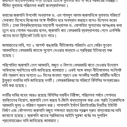
জ্বালানি অত্যাবশ্যকীয় পণ্য হওয়ায় এটিকে মুনাফার খাত না করে সরকারের নিয়ন্ত্রণে
সীমিত মুনাফায় পরিচালনা করাই জনস্বার্থসম্মত।
ক্যাবের জ্বালানি উপদেষ্টা অধ্যাপক ড. এম শামসুল আলম জ্বালানিকে মুনাফার পরিবর্তে
সেবাখাত হিসেবে বিবেচনার পক্ষে দীর্ঘদিন ধরে অবস্থান করছেন বলেও উল্লেখ করেন
তিনি। ঢাকা বিশ্ববিদ্যালয়ের সহযোগী অধ্যাপক ড. মোশাহিদা সুলতানার আশঙ্কার কথা
তুলে ধরে গোলাম পরওয়ার বলেন, জ্বালানি খাত বেসরকারি ব্যবস্থাপনায় গেলে এলপিজি
খাতের মতো সিন্ডিকেট তৈরি হতে পারে।
জামায়াতের দাবি, গত ২ আগস্ট বাঙ্কারিং নীতিমালায় পরিবর্তন এনে মেরিন ফুয়েল
আমদানিতে বেসরকারি খাতকে সুযোগ দেওয়ার মাধ্যমে এ প্রক্রিয়া ইতিমধ্যে শুরু
হয়েছে।
পরিশোধিত জ্বালানি তেল আমদানি, মজুত ও বিপণন বেসরকারি খাতে দেওয়ার উদ্যোগ
অবিলম্বে স্থগিতের দাবি জানিয়েছে জামায়াত। একই সঙ্গে খসড়া নীতিমালাসহ সংশ্লিষ্ট
নথি প্রকাশ করে অন্তত ৬০ দিনের জনমত গ্রহণ এবং সংসদীয় স্থায়ী কমিটির অধীনে
উন্মুক্ত শুনানির দাবি জানিয়েছে দলটি। বেসরকারিকরণের পরিবর্তে বিপিসির সংস্কারেরও
দাবি করা হয়েছে।
দলটির দাবির মধ্যে আরও রয়েছে বিপিসির স্বাধীন নিরীক্ষা, পরিচালনা পর্ষদে পেশাদার
ব্যক্তিদের নিয়োগ, জ্বালানি তেল ক্রয়ে ই-জিপি বাধ্যতামূলক করা এবং প্রতি ত্রৈমাসিকে
আমদানি মূল্য ও পরিমাণ প্রকাশ করা। পাশাপাশি ইস্টার্ন রিফাইনারির দ্বিতীয় ইউনিট
নির্মাণ এবং কৌশলগত জ্বালানি মজুত সক্ষমতা বাড়ানোর প্রকল্প দ্রুত বাস্তবায়নের দাবি
জানানো হয়েছে। জ্বালানি খাতের শ্রমিকদের আইনি সুরক্ষা খর্বের সব সুপারিশ
প্রত্যাহারেরও দাবি জানিয়েছে জামায়াত।