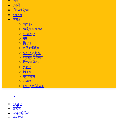
শিক্ষা
চাকরি
শিল্প-সাহিত্য
মতামত
আরও
অপরাধ
আইন আদালত
গণমাধ্যম
ধর্ম
ফিচার
লাইফস্টাইল
তথ্যপ্রযুক্তি
স্বাস্থ্য-চিকিৎসা
শিল্প-সাহিত্য
প্রবাস
ফিচার
ক্যাম্পাস
ভ্রমণ
সোশ্যাল মিডিয়া
প্রচ্ছদ
জাতীয়
আন্তর্জাতিক
রাজনীতি