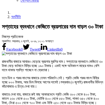
সোশ্যাল মিডিয়া
অর্থনীতি
সপ্তাহের ব্যবধানে কেজিতে ব্রয়লারের দাম বাড়ল ৩০ টাকা
নিজস্ব প্রতিবেদক
প্রকাশিত: শুক্রবার, ৩ জুলাই, ২০২৬, ১২:০১ অপরাহ্ণ
Facebook
0
Tweet
0
LinkedIn
0
রাজধানীর বাজারে আবারও বেড়েছে ব্রয়লার মুরগির দাম। সপ্তাহের ব্যবধানে কেজিতে ৩০
টাকা বেড়ে বর্তমানে বিক্রি হচ্ছে ১৯০ টাকায়। একই সঙ্গে অধিকাংশ মাছের দামও বেশি
দামে থাকায় স্বস্তি পাচ্ছেন না ক্রেতারা।
তবে ডিম ও গরুর মাংসের বাজারে তেমন পরিবর্তন নেই। প্রতি কেজি গরুর মাংস বিক্রি
হচ্ছে ৮০০ টাকায়, আর ডিম মিলছে আগের দামেই।
শুক্রবার (৩ জুলাই) রাজধানীর বিভিন্ন
কাঁচাবাজার এ চিত্র দেখা যায়।
বাজারে দেখা যায়, বাজারে রুই মাছ আকারভেদে প্রতি কেজি ৩০০ থেকে ৪০০ টাকা,
কাতল ২৩০ থেকে ৫০০ টাকা, ভেটকি ৪০০ থেকে ৫৫০ টাকা, পাবদা ৩৫০ থেকে ৪০০
টাকা, টেংরা ৫০০ থেকে ৭০০ টাকা এবং টাকি ২৫০ থেকে ৩৫০ টাকায় বিক্রি হচ্ছে।