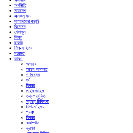
অর্থনীতি
সারাদেশ
এক্সক্লুসিভ
সম্পাদকের বাছাই
বিনোদন
খেলাধুলা
শিক্ষা
চাকরি
শিল্প-সাহিত্য
মতামত
আরও
অপরাধ
আইন আদালত
গণমাধ্যম
ধর্ম
ফিচার
লাইফস্টাইল
তথ্যপ্রযুক্তি
স্বাস্থ্য-চিকিৎসা
শিল্প-সাহিত্য
প্রবাস
ফিচার
ক্যাম্পাস
ভ্রমণ