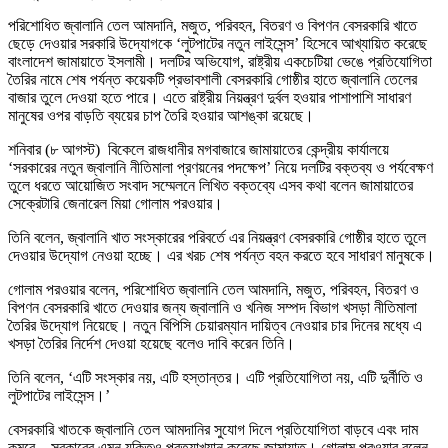
পরিশোধিত জ্বালানি তেল আমদানি, মজুত, পরিবহন, বিতরণ ও বিপণন বেসরকারি খাতে
ছেড়ে দেওয়ার সরকারি উদ্যোগকে ‘লুটপাটের নতুন লাইসেন্স’ হিসেবে আখ্যায়িত করেছে
বাংলাদেশ জামায়াতে ইসলামী। দলটির অভিযোগ, রাষ্ট্রীয় একচেটিয়া ভেঙে প্রতিযোগিতা
তৈরির নামে শেষ পর্যন্ত কয়েকটি প্রভাবশালী বেসরকারি গোষ্ঠীর হাতে জ্বালানি তেলের
বাজার তুলে দেওয়া হতে পারে। এতে রাষ্ট্রীয় নিয়ন্ত্রণ দুর্বল হওয়ার পাশাপাশি সাধারণ
মানুষের ওপর বাড়তি ব্যয়ের চাপ তৈরি হওয়ার আশঙ্কা রয়েছে।
শনিবার (৮ আগস্ট) বিকেলে রাজধানীর মগবাজারে জামায়াতের কেন্দ্রীয় কার্যালয়ে
‘সরকারের নতুন জ্বালানি নীতিমালা প্রণয়নের পদক্ষেপ’ নিয়ে দলটির বক্তব্য ও পর্যবেক্ষণ
তুলে ধরতে আয়োজিত সংবাদ সম্মেলনে লিখিত বক্তব্যে এসব কথা বলেন জামায়াতের
সেক্রেটারি জেনারেল মিয়া গোলাম পরওয়ার।
তিনি বলেন, জ্বালানি খাত সংস্কারের পরিবর্তে এর নিয়ন্ত্রণ বেসরকারি গোষ্ঠীর হাতে তুলে
দেওয়ার উদ্যোগ নেওয়া হচ্ছে। এর খরচ শেষ পর্যন্ত বহন করতে হবে সাধারণ মানুষকে।
গোলাম পরওয়ার বলেন, পরিশোধিত জ্বালানি তেল আমদানি, মজুত, পরিবহন, বিতরণ ও
বিপণন বেসরকারি খাতে দেওয়ার জন্য জ্বালানি ও খনিজ সম্পদ বিভাগ খসড়া নীতিমালা
তৈরির উদ্যোগ নিয়েছে। নতুন বিপিসি চেয়ারম্যান দায়িত্ব নেওয়ার চার দিনের মধ্যে এ
খসড়া তৈরির নির্দেশ দেওয়া হয়েছে বলেও দাবি করেন তিনি।
তিনি বলেন, ‘এটি সংস্কার নয়, এটি হস্তান্তর। এটি প্রতিযোগিতা নয়, এটি দুর্নীতি ও
লুটপাটের লাইসেন্স।’
বেসরকারি খাতকে জ্বালানি তেল আমদানির সুযোগ দিলে প্রতিযোগিতা বাড়বে এবং দাম
কমবে—সরকারের এমন যুক্তিও প্রত্যাখ্যান করেছে জামায়াত। গোলাম পরওয়ার বলেন,