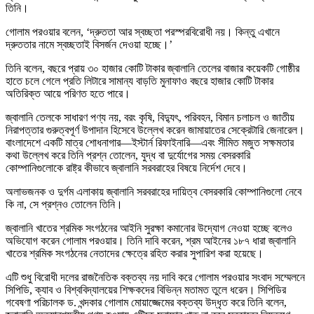
তিনি।
গোলাম পরওয়ার বলেন, ‘দ্রুততা আর স্বচ্ছতা পরস্পরবিরোধী নয়। কিন্তু এখানে
দ্রুততার নামে স্বচ্ছতাই বিসর্জন দেওয়া হচ্ছে।’
তিনি বলেন, বছরে প্রায় ৩০ হাজার কোটি টাকার জ্বালানি তেলের বাজার কয়েকটি গোষ্ঠীর
হাতে চলে গেলে প্রতি লিটারে সামান্য বাড়তি মুনাফাও বছরে হাজার কোটি টাকার
অতিরিক্ত আয়ে পরিণত হতে পারে।
জ্বালানি তেলকে সাধারণ পণ্য নয়, বরং কৃষি, বিদ্যুৎ, পরিবহন, বিমান চলাচল ও জাতীয়
নিরাপত্তার গুরুত্বপূর্ণ উপাদান হিসেবে উল্লেখ করেন জামায়াতের সেক্রেটারি জেনারেল।
বাংলাদেশে একটি মাত্র শোধনাগার—ইস্টার্ন রিফাইনারি—এবং সীমিত মজুত সক্ষমতার
কথা উল্লেখ করে তিনি প্রশ্ন তোলেন, যুদ্ধ বা দুর্যোগের সময় বেসরকারি
কোম্পানিগুলোকে রাষ্ট্র কীভাবে জ্বালানি সরবরাহের বিষয়ে নির্দেশ দেবে।
অলাভজনক ও দুর্গম এলাকায় জ্বালানি সরবরাহের দায়িত্ব বেসরকারি কোম্পানিগুলো নেবে
কি না, সে প্রশ্নও তোলেন তিনি।
জ্বালানি খাতের শ্রমিক সংগঠনের আইনি সুরক্ষা কমানোর উদ্যোগ নেওয়া হচ্ছে বলেও
অভিযোগ করেন গোলাম পরওয়ার। তিনি দাবি করেন, শ্রম আইনের ১৮৭ ধারা জ্বালানি
খাতের শ্রমিক সংগঠনের নেতাদের ক্ষেত্রে রহিত করার সুপারিশ করা হয়েছে।
এটি শুধু বিরোধী দলের রাজনৈতিক বক্তব্য নয় দাবি করে গোলাম পরওয়ার সংবাদ সম্মেলনে
সিপিডি, ক্যাব ও বিশ্ববিদ্যালয়ের শিক্ষকদের বিভিন্ন মতামত তুলে ধরেন। সিপিডির
গবেষণা পরিচালক ড. খন্দকার গোলাম মোয়াজ্জেমের বক্তব্য উদ্ধৃত করে তিনি বলেন,