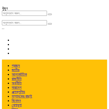
খুঁজুন
,
,
প্রচ্ছদ
জাতীয়
আন্তর্জাতিক
রাজনীতি
অর্থনীতি
সারাদেশ
এক্সক্লুসিভ
সম্পাদকের বাছাই
বিনোদন
খেলাধুলা