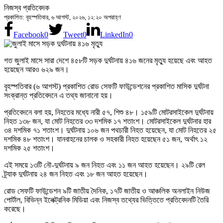
নিজস্ব প্রতিবেদক
প্রকাশিত: বৃহস্পতিবার, ৬ আগস্ট, ২০২৬, ১২:২০ অপরাহ্ণ
Facebook
0
Tweet
0
LinkedIn
0
গত জুলাই মাসে সারা দেশে ৪৫৮টি সড়ক দুর্ঘটনায় ৪১৬ জনের মৃত্যু হয়েছে এবং আহত
হয়েছেন আরও ৬২৯ জন।
বৃহস্পতিবার (৬ আগস্ট) প্রকাশিত রোড সেফটি ফাউন্ডেশনের প্রকাশিত মাসিক দুর্ঘটনা
সংক্রান্ত প্রতিবেদনে এ তথ্য জানানো হয়।
প্রতিবেদনে বলা হয়, নিহতের মধ্যে নারী ৫৭, শিশু ৪৮। ১৫৯টি মোটরসাইকেল দুর্ঘটনায়
নিহত ১৩৮ জন, যা মোট নিহতের ৩৩ দশমিক ১৭ শতাংশ। মোটরসাইকেল দুর্ঘটনার হার
৩৪ দশমিক ৭১ শতাংশ। দুর্ঘটনায় ১০৬ জন পথচারী নিহত হয়েছেন, যা মোট নিহতের ২৫
দশমিক ৪৮ শতাংশ। যানবাহনের চালক ও সহকারী নিহত হয়েছেন ৫১ জন, অর্থাৎ ১২
দশমিক ২৫ শতাংশ।
এই সময়ে ১৩টি নৌ-দুর্ঘটনায় ৯ জন নিহত এবং ১১ জন আহত হয়েছেন। ২৯টি রেল
ট্র্যাক দুর্ঘটনায় ২৪ জন নিহত এবং ১৮ জন আহত হয়েছেন।
রোড সেফটি ফাউন্ডেশন ৯টি জাতীয় দৈনিক, ১৭টি জাতীয় ও আঞ্চলিক অনলাইন নিউজ
পোর্টাল, বিভিন্ন ইলেক্ট্রনিক মিডিয়া এবং নিজস্ব তথ্যের ভিত্তিতে প্রতিবেদনটি তৈরি
করেছে।