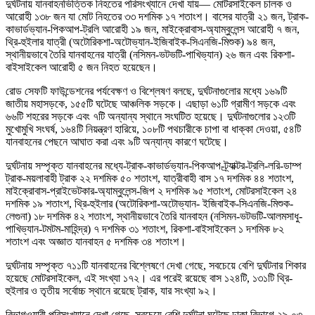
দুর্ঘটনায় যানবাহনভিত্তিক নিহতের পরিসংখ্যানে দেখা যায়— মোটরসাইকেল চালক ও
আরোহী ১৩৮ জন যা মোট নিহতের ৩৩ দশমিক ১৭ শতাংশ। বাসের যাত্রী ২১ জন, ট্রাক-
কাভার্ডভ্যান-পিকআপ-ট্রলি আরোহী ১৯ জন, মাইক্রোবাস-অ্যাম্বুলেন্স আরোহী ৭ জন,
থ্রি-হুইলার যাত্রী (অটোরিকশা-অটোভ্যান-ইজিবাইক-সিএনজি-মিশুক) ৯৪ জন,
স্থানীয়ভাবে তৈরি যানবাহনের যাত্রী (নসিমন-ভটভটি-পাখিভ্যান) ২৬ জন এবং রিকশা-
বাইসাইকেল আরোহী ৫ জন নিহত হয়েছেন।
রোড সেফটি ফাউন্ডেশনের পর্যবেক্ষণ ও বিশ্লেষণ বলছে, দুর্ঘটনাগুলোর মধ্যে ১৬৯টি
জাতীয় মহাসড়কে, ১৫৫টি ঘটেছে আঞ্চলিক সড়কে। এছাড়া ৬১টি গ্রামীণ সড়কে এবং
৬৬টি শহরের সড়কে এবং ৭টি অন্যান্য স্থানে সংঘটিত হয়েছে। দুর্ঘটনাগুলোর ১২৩টি
মুখোমুখি সংঘর্ষ, ১৬৪টি নিয়ন্ত্রণ হারিয়ে, ১০৮টি পথচারীকে চাপা বা ধাক্কা দেওয়া, ৫৪টি
যানবাহনের পেছনে আঘাত করা এবং ৯টি অন্যান্য কারণে ঘটেছে।
দুর্ঘটনায় সম্পৃক্ত যানবাহনের মধ্যে-ট্রাক-কাভার্ডভ্যান-পিকআপ-ট্র্যাক্টর-ট্রলি-লরি-ডাম্প
ট্রাক-ময়লাবাহী ট্রাক ২২ দশমিক ৫০ শতাংশ, যাত্রীবাহী বাস ১৭ দশমিক ৪৪ শতাংশ,
মাইক্রোবাস-প্রাইভেটকার-অ্যাম্বুলেন্স-জিপ ২ দশমিক ৯৫ শতাংশ, মোটরসাইকেল ২৪
দশমিক ১৯ শতাংশ, থ্রি-হুইলার (অটোরিকশা-অটোভ্যান- ইজিবাইক-সিএনজি-মিশুক-
লেগুনা) ১৮ দশমিক ৪২ শতাংশ, স্থানীয়ভাবে তৈরি যানবাহন (নসিমন-ভটভটি-আলমসাধু-
পাখিভ্যান-টমটম-মাহিন্দ্র) ৭ দশমিক ৩১ শতাংশ, রিকশা-বাইসাইকেল ১ দশমিক ৮২
শতাংশ এবং অজ্ঞাত যানবাহন ৫ দশমিক ৩৪ শতাংশ।
দুর্ঘটনায় সম্পৃক্ত ৭১১টি যানবাহনের বিশ্লেষণে দেখা গেছে, সবচেয়ে বেশি দুর্ঘটনার শিকার
হয়েছে মোটরসাইকেল, এই সংখ্যা ১৭২। এর পরেই রয়েছে বাস ১২৪টি, ১৩১টি থ্রি-
হুইলার ও তৃতীয় সর্বোচ্চ স্থানে রয়েছে ট্রাক, যার সংখ্যা ৯২।
বিভাগওয়ারী পরিসংখ্যানে দেখা গেছে, সবচেয়ে বেশি দুর্ঘটনা ঘটেছে ঢাকা বিভাগে ২৯.০৩