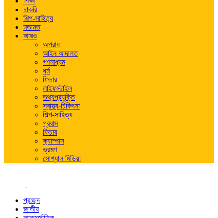
শিক্ষা
চাকরি
শিল্প-সাহিত্য
মতামত
আরও
অপরাধ
আইন আদালত
গণমাধ্যম
ধর্ম
ফিচার
লাইফস্টাইল
তথ্যপ্রযুক্তি
স্বাস্থ্য-চিকিৎসা
শিল্প-সাহিত্য
প্রবাস
ফিচার
ক্যাম্পাস
ভ্রমণ
সোশ্যাল মিডিয়া
প্রচ্ছদ
জাতীয়
আন্তর্জাতিক