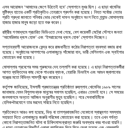
এসব আয়োজন ‘আমাদের জেগে উঠতেই হবে’ স্লোগানে মুখর ছিল। এ ছাড়া খামেনির
মুষ্টিবদ্ধ হাতের একটি প্রতিকৃতিও তেহরানে প্রদর্শন করা হয়েছে। নিহত সর্বোচ্চ নেতার
প্রতি শ্রদ্ধা জানাতে শনিবার ভোর থেকেই দাফন অনুষ্ঠানে অংশ নিতে গ্র্যান্ড মোসাল্লায়
হাজার হাজার মানুষ জড়ো হতে শুরু করেন।
রাষ্ট্রীয় গণমাধ্যমে প্রচারিত ভিডিওতে দেখা গেছে, বেশ কয়েকটি মেট্রো স্টেশনে জনতা
‘আমেরিকার ধ্বংস হোক’ এবং ‘ইসরায়েলের ধ্বংস হোক’ স্লোগান দিচ্ছেন।
সপ্তাহব্যাপী আয়োজনকে কেন্দ্র করে রাজধানীতে কঠোর নিরাপত্তা ব্যবস্থা বজায় রাখা
হয়েছে। অনুষ্ঠানের আশপাশের এলাকাজুড়ে সাঁজোয়া যান, ভারী মেশিনগান এবং স্নাইপার
মোতায়েন করা হয়েছে।
মোসাল্লায় প্রবেশের সময় পুরুষদের দেহ তল্লাশি করা হয়েছে। এ ছাড়া নিরাপত্তাকর্মীরা
আগত ব্যক্তিদের কাছ থেকে পাওয়ার ব্যাংক, হেয়ারিং ডিভাইস এবং আগুন জ্বালানোর
যন্ত্রের মতো বিভিন্ন সামগ্রী জব্দ করেছেন।
কর্তৃপক্ষ জানিয়েছে, ইসলামী প্রজাতন্ত্রের প্রতিষ্ঠাতা রুহুল্লাহ খোমেনির ১৯৮৯ সালের
জানাজায় যেমন বিপুলসংখ্যক মানুষের সমাগম হয়েছিল, এবারও তেমনই হবে। সে সময়ের
জনসমাগমে অন্তত আটজন অনুরাগীর মৃত্যু হয়েছিল। পরে সেনাবাহিনীকে
হেলিকপ্টারযোগে তার মরদেহ সরিয়ে নিতে হয়েছিল।
প্রতিবেদনে আরও বলা হয়েছে, ভিড় বা তাপপ্রবাহজনিত যেকোনো স্বাস্থ্যগত সমস্যায়
সহায়তা দিতে এলাকাজুড়ে জরুরি পরিষেবা মোতায়েন করা হয়েছে। তবে এখন পর্যন্ত
কোনো নিরাপত্তাজনিত ঘটনা বা চিকিৎসাসংক্রান্ত জরুরি অবস্থার খবর পাওয়া যায়নি।
এ ছাড়া তেহরানের বিস্তীর্ণ এলাকা ব্যারিকেড দিয়ে ঘিরে ফেলা হয়েছে এবং বেসরকারি