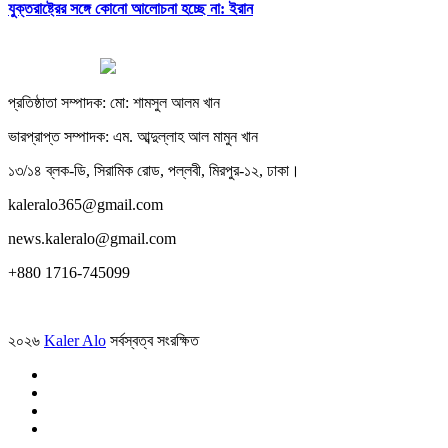
যুক্তরাষ্ট্রের সঙ্গে কোনো আলোচনা হচ্ছে না: ইরান
প্রতিষ্ঠাতা সম্পাদক: মো: শামসুল আলম খান
ভারপ্রাপ্ত সম্পাদক: এম. আব্দুল্লাহ আল মামুন খান
১৩/১৪ ব্লক-ডি, সিরামিক রোড, পল্লবী, মিরপুর-১২, ঢাকা।
kaleralo365@gmail.com
news.kaleralo@gmail.com
+880 1716-745099
২০২৬
Kaler Alo
সর্বস্বত্ব সংরক্ষিত