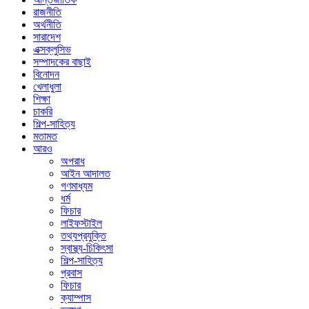
রাজনীতি
অর্থনীতি
সারাদেশ
এক্সক্লুসিভ
সম্পাদকের বাছাই
বিনোদন
খেলাধুলা
শিক্ষা
চাকরি
শিল্প-সাহিত্য
মতামত
আরও
অপরাধ
আইন আদালত
গণমাধ্যম
ধর্ম
ফিচার
লাইফস্টাইল
তথ্যপ্রযুক্তি
স্বাস্থ্য-চিকিৎসা
শিল্প-সাহিত্য
প্রবাস
ফিচার
ক্যাম্পাস