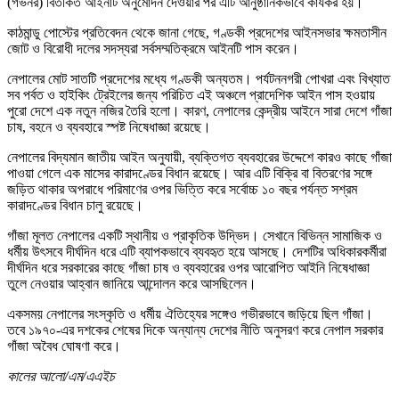
(গভর্নর) বিতর্কিত আইনটি অনুমোদন দেওয়ার পর এটি আনুষ্ঠানিকভাবে কার্যকর হয়।
কাঠমান্ডু পোস্টের প্রতিবেদন থেকে জানা গেছে, গণ্ডকী প্রদেশের আইনসভার ক্ষমতাসীন
জোট ও বিরোধী দলের সদস্যরা সর্বসম্মতিক্রমে আইনটি পাস করেন।
নেপালের মোট সাতটি প্রদেশের মধ্যে গণ্ডকী অন্যতম। পর্যটননগরী পোখরা এবং বিখ্যাত
সব পর্বত ও হাইকিং ট্রেইলের জন্য পরিচিত এই অঞ্চলে প্রাদেশিক আইন পাস হওয়ায়
পুরো দেশে এক নতুন নজির তৈরি হলো। কারণ, নেপালের কেন্দ্রীয় আইনে সারা দেশে গাঁজা
চাষ, বহনে ও ব্যবহারে স্পষ্ট নিষেধাজ্ঞা রয়েছে।
নেপালের বিদ্যমান জাতীয় আইন অনুযায়ী, ব্যক্তিগত ব্যবহারের উদ্দেশে কারও কাছে গাঁজা
পাওয়া গেলে এক মাসের কারাদণ্ডের বিধান রয়েছে। আর এটি বিক্রি বা বিতরণের সঙ্গে
জড়িত থাকার অপরাধে পরিমাণের ওপর ভিত্তি করে সর্বোচ্চ ১০ বছর পর্যন্ত সশ্রম
কারাদণ্ডের বিধান চালু রয়েছে।
গাঁজা মূলত নেপালের একটি স্থানীয় ও প্রাকৃতিক উদ্ভিদ। সেখানে বিভিন্ন সামাজিক ও
ধর্মীয় উৎসবে দীর্ঘদিন ধরে এটি ব্যাপকভাবে ব্যবহৃত হয়ে আসছে। দেশটির অধিকারকর্মীরা
দীর্ঘদিন ধরে সরকারের কাছে গাঁজা চাষ ও ব্যবহারের ওপর আরোপিত আইনি নিষেধাজ্ঞা
তুলে নেওয়ার আহ্বান জানিয়ে আন্দোলন করে আসছিলেন।
একসময় নেপালের সংস্কৃতি ও ধর্মীয় ঐতিহ্যের সঙ্গেও গভীরভাবে জড়িয়ে ছিল গাঁজা।
তবে ১৯৭০-এর দশকের শেষের দিকে অন্যান্য দেশের নীতি অনুসরণ করে নেপাল সরকার
গাঁজা অবৈধ ঘোষণা করে।
কালের আলো/এম/এএইচ