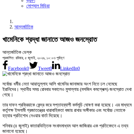
ভ্রমণ
সোশ্যাল মিডিয়া
আন্তর্জাতিক
খামেনিকে শ্রদ্ধা জানাতে আজও জনস্রোত
আন্তর্জাতিক ডেস্ক
প্রকাশিত: রবিবার, ৫ জুলাই, ২০২৬, ১০:০৩ পূর্বাহ্ণ
Facebook
0
Tweet
0
LinkedIn
0
সর্বোচ্চ ধর্মীয় নেতা আয়াতুল্লাহ আলি খামেনির জানাজায় অংশ নিতে ঢল নেমেছে
ইরানিদের। স্থানীয় সময় রোববার সকালেও মুসাল্লায় (মসজিদ কমপ্লেক্স) জনস্রোত দেখা
গেছে।
তার দাফন প্রক্রিয়াকে কেন্দ্র করে সপ্তাহব্যাপী কর্মসূচি ঘোষণা করা হয়েছে। এর মাধ্যমে
কর্তৃপক্ষ ইসলামী প্রজাতন্ত্রের ধারাবাহিকতা বজায় রাখার অঙ্গীকার এবং সর্বোচ্চ নেতাকে
হত্যার প্রতিশোধ নেওয়ার বার্তা দিয়েছে।
শনিবার (৪ জুলাই) কাতারভিত্তিক সংবাদমাধ্যম আল জাজিরার এক প্রতিবেদনে এ তথ্য
জানানো হয়েছে।