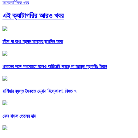
আন্তর্জাতিক খবর
এই ক্যাটাগরির আরও খবর
চাঁদে পা রাখা প্রথম মানুষের জন্মদিন আজ
ওমানের সঙ্গে সমঝোতা হলেও অচিরেই খুলছে না হরমুজ প্রণালী: ইরান
রাশিয়ার ব্যস্ত সৈকতে ড্রোন বিস্ফোরণ, নিহত ৭
ফের বাড়ল তেলের দাম