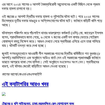
এর আগে ২০২৪ সালের ৩ আগস্ট বৈষম্যবিরোধী আন্দোলনের একটি মিছিল থেকে প্রথম
দফায় হামলা চালানো হয়।
ওই বছরের ৫ আগস্ট দ্বিতীয় দফায় হামলা ও লুটপাটের ঘটনা ঘটে। পরে ২০২৫ সালের
ডিসেম্বরে তৃতীয় দফায় ভাঙচুর ও অগ্নিসংযোগের ঘটনা ঘটে। বর্তমানে বাড়িটি খালি পড়ে
আছে।
ঘটনাস্থল পরিদর্শন করে পাঁচলাইশ থানার ভারপ্রাপ্ত কর্মকর্তা (ওসি) মো. জাহেদুল ইসলাম
বলেন, প্রাথমিকভাবে জানা গেছে, ৬ থেকে ৭ জনের একটি দল বাসার ভেতরে পেট্রোল
বোমাসদৃশ বস্তু নিক্ষেপ করে। আগুন দেখতে পেয়ে স্থানীয়রা এগিয়ে এলে তারা পালিয়ে
যায়। ঘটনাটি তদন্ত করে দেখা হচ্ছে।
জুলাই গণঅভ্যুত্থানে আওয়ামী লীগ সরকারের পতনের দ্বিতীয় বার্ষিকীতে গত বুধবার (৫
আগস্ট) নয়াদিল্লিতে এক অনুষ্ঠানে অডিও বার্তা দেন ওই সরকারের প্রধানমন্ত্রী বর্তমানে
ভারতে আশ্রয়ে থাকা শেখ হাসিনা। সেই অনুষ্ঠানে নওফেলও অংশ নেন। স্থানীয়দের
ধারণা, ওই ঘটনার জেরেই বাড়িটিতে আগুন দেওয়া হয়েছে।
কালের আলো/জেএন/এমএসআইপি
এই ক্যাটাগরির আরও খবর
ট্রেনের ৪ বগি লাইনচ্যুত, ঢাকা-ময়মনসিংহ রেল যোগাযোগ বন্ধ