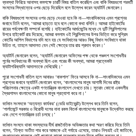
ব্যবস্থা ফিরিয়ে আনাসহ কমপক্ষে চারটি বিষয় বাতিল করেছিল এবং বাকি বিষয়গুলো পরবর্তী
সংসদের সিদ্ধান্তের ওপর ছেড়ে দিয়েছিল বলে উল্লেখ করেন অ্যাটর্নি জেনারেল।
বাকি বিষয়গুলো সংসদের ওপর ছেড়ে দেওয়া হবে কি না—সাংবাদিকদের এমন প্রশ্নের
জবাবে তিনি বলেন, ‘আমরা ছাড়তে হবে বলে কোনো কথা বলিনি। আমরা হাইকোর্টের
রায়ের পর্যবেক্ষণটা সম্পর্কে বলেছি। হাইকোর্টের আর্গুমেন্টের মধ্যে যে দুটি প্রিন্সিপালের
উপরে হাইকোর্ট রায় দিয়েছে, আমরা বললাম ওই প্রিন্সিপালের উপর ভিত্তি করে সুপ্রিম
কোর্টের আপিল বিভাগের যদি মনে হয় যে সংবিধানের আরও কিছু বিধান সংবিধানে থাকা
উচিত না, তাহলে আদালত যেন সেই ক্ষেত্রে তার রায় প্রদান করেন।’
অ্যাটর্নি জেনারেল বলেন, ‘অ্যাটর্নি জেনারেল অফিসের পক্ষ থেকে পঞ্চদশ সংশোধনীর
পূর্বের সংবিধানের কী অবস্থা ছিল এবং পরের কী অবস্থা, আমরা প্রত্যেকটা
ক্যাটাগরিক্যালি আদালতকে দেখিয়েছি।’
পুরো সংশোধনী বাতিল হলে আবারও ‘বাকশাল’ ফিরে আসবে কি না—সাংবাদিকদের এমন
প্রশ্নের জবাবে অ্যাটর্নি জেনারেল বলেন, ‘বাংলাদেশের মানুষ আগামী দিনের রাষ্ট্র
পরিচালনার ক্ষেত্রে একটা গণতান্ত্রিক বাংলাদেশ দেখতে চায়। সুতরাং কোনো একদলীয়
স্বৈরশাসন বাংলাদেশের কোনো মানুষ প্রত্যাশা করে না।’
বর্তমান সংসদকে ‘অত্যন্ত কার্যকর’ (ভেরি ভাইব্রেন্ট) উল্লেখ করে তিনি বলেন,
‘পার্লামেন্টে সরকার ও বিরোধী দলের নানা রকম বিতর্ক বাংলাদেশের মানুষকে উদ্বেলিত করছে
এবং দেশে গণতান্ত্রিক চর্চা চলছে।’
বর্তমান সংসদে থাকা সদস্যদের দীর্ঘ রাজনৈতিক অভিজ্ঞতার কথা স্মরণ করিয়ে দিয়ে তিনি
বলেন, ‘তিক্ত অতীত পার করে আজকে এই পর্যায়ে এসেছে, তারাও নিশ্চয়ই এই জাতিকে,
বাংলাদেশের মানুষকে সেই পুরোনো কালো অন্ধকার যুগের দিকে ধাবিত করবেন না।