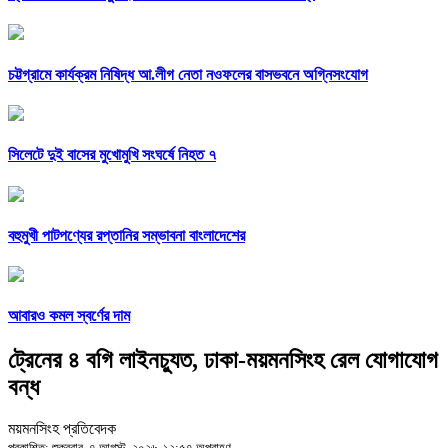
চট্টগ্রামে কার্যক্রম নিষিদ্ধ আ.লীগ নেতা নওফলের বাসভবনে অগ্নিসংযোগ
সিলেটে দুই বাসের মুখোমুখি সংঘর্ষে নিহত ৭
বহুমুখী পাটপণ্যের রপ্তানির সম্ভাবনা বাংলাদেশের
আবারও কমল স্বর্ণের দাম
ট্রেনের ৪ বগি লাইনচ্যুত, ঢাকা-ময়মনসিংহ রেল যোগাযোগ
বন্ধ
ময়মনসিংহ প্রতিবেদক
প্রকাশিত: শুক্রবার, ৭ আগস্ট, ২০২৬, ১২:৫৭ অপরাহ্ণ