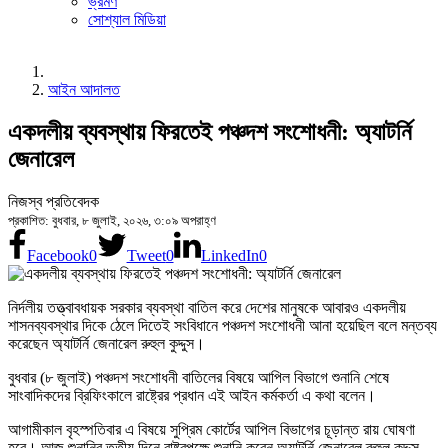
ভ্রমণ
সোশ্যাল মিডিয়া
আইন আদালত
একদলীয় ব্যবস্থায় ফিরতেই পঞ্চদশ সংশোধনী: অ্যাটর্নি
জেনারেল
নিজস্ব প্রতিবেদক
প্রকাশিত: বুধবার, ৮ জুলাই, ২০২৬, ৩:০৯ অপরাহ্ণ
Facebook
0
Tweet
0
LinkedIn
0
নির্দলীয় তত্ত্বাবধায়ক সরকার ব্যবস্থা বাতিল করে দেশের মানুষকে আবারও একদলীয়
শাসনব্যবস্থার দিকে ঠেলে দিতেই সংবিধানে পঞ্চদশ সংশোধনী আনা হয়েছিল বলে মন্তব্য
করেছেন অ্যাটর্নি জেনারেল রুহুল কুদ্দুস।
বুধবার (৮ জুলাই) পঞ্চদশ সংশোধনী বাতিলের বিষয়ে আপিল বিভাগে শুনানি শেষে
সাংবাদিকদের ব্রিফিংকালে রাষ্ট্রের প্রধান এই আইন কর্মকর্তা এ কথা বলেন।
আগামীকাল বৃহস্পতিবার এ বিষয়ে সুপ্রিম কোর্টের আপিল বিভাগের চূড়ান্ত রায় ঘোষণা
হবে। আজ শুনানির তৃতীয় দিনে রাষ্ট্রপক্ষে শুনানি করেন অ্যাটর্নি জেনারেল রুহুল কুদ্দুস