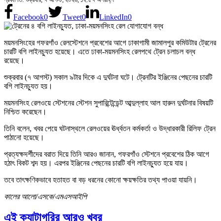
Facebook
0
Tweet
0
LinkedIn
0
ময়মনসিংহের গফরগাঁও রেলস্টেশনে প্রবেশের আগে ঢাকাগামী জামালপুর কমিউটার ট্রেনের
চারটি বগি লাইনচ্যুত হয়েছে। এতে ঢাকা-ময়মনসিংহ রেলপথে ট্রেন চলাচল বন্ধ
রয়েছে।
শুক্রবার (৭ আগস্ট) সকাল ৯টার দিকে এ দুর্ঘটনা ঘটে। ট্রেনটির ইঞ্জিনের পেছনের চারটি
বগি লাইনচ্যুত হয়।
ময়মনসিংহ রেলওয়ে স্টেশনের স্টেশন সুপারিন্টেন্ডেন্ট আব্দুল্লাহ আল হারুন দুর্ঘটনার বিষয়টি
নিশ্চিত করেছেন।
তিনি বলেন, খবর পেয়ে ঘটনাস্থলে রেলওয়ের ঊর্ধ্বতন কর্মকর্তা ও উদ্ধারকারী রিলিফ ট্রেন
পাঠানো হয়েছে।
প্রত্যক্ষদর্শীদের বরাত দিয়ে তিনি আরও জানান, গফরগাঁও স্টেশনে প্রবেশের ঠিক আগে
হঠাৎ বিকট শব্দ হয়। এরপর ইঞ্জিনের পেছনের চারটি বগি লাইনচ্যুত হয়ে যায়।
তবে তাৎক্ষণিকভাবে হতাহত বা বড় ধরনের কোনো ক্ষয়ক্ষতির তথ্য পাওয়া যায়নি।
কালের আলো/এসকে/এমএসআইপি
এই ক্যাটাগরির আরও খবর