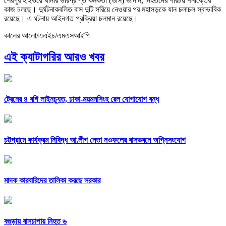
শেরপুর হাইওয়ে থানার ভারপ্রাপ্ত কর্মকর্তা (ওসি) জানান, নিহতদের পরিচয় শনাক্তের
কাজ চলছে। দুর্ঘটনাকবলিত বাস দুটি সরিয়ে নেওয়ার পর মহাসড়কে যান চলাচল স্বাভাবিক
রয়েছে। এ ঘটনায় আইনগত প্রক্রিয়া চলমান রয়েছে।
কালের আলো/এএইচ/এমএসআইপি
এই ক্যাটাগরির আরও খবর
ট্রেনের ৪ বগি লাইনচ্যুত, ঢাকা-ময়মনসিংহ রেল যোগাযোগ বন্ধ
চট্টগ্রামে কার্যক্রম নিষিদ্ধ আ.লীগ নেতা নওফলের বাসভবনে অগ্নিসংযোগ
মাদক কারবারিদের তালিকা করছে সরকার
বগুড়ায় বাসচাপায় নিহত ৬