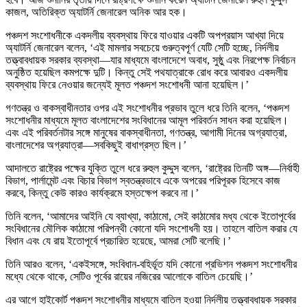
কাজল, অতিরিক্ত অ্যাটর্নি জেনারেল অনিক আর হক।
পঞ্চদশ সংশোধনীকে একদলীয় ব্যবস্থায় ফিরে যাওয়ার একটি অপপ্রয়াস আখ্যা দিয়ে
অ্যাটর্নি জেনারেল বলেন, ‘এই মামলার সবচেয়ে গুরুত্বপূর্ণ যেটি সেটি হচ্ছে, নির্দলীয়
তত্ত্বাবধায়ক সরকার ব্যবস্থা—যার মাধ্যমে বাংলাদেশে অবাধ, সুষ্ঠু এবং নিরপেক্ষ নির্বাচন
অনুষ্ঠিত হয়েছিল কমপক্ষে দুটি। কিন্তু সেই পথযাত্রাকে রোধ করে আবারও একদলীয়
ব্যবস্থায় ফিরে নেওয়ার জন্যেই মূলত পঞ্চদশ সংশোধনী আনা হয়েছিল।’
গণতন্ত্র ও বাকস্বাধীনতার ওপর এই সংশোধনীর প্রভাব তুলে ধরে তিনি বলেন, ‘পঞ্চদশ
সংশোধনীর মাধ্যমে মূলত বাংলাদেশের সংবিধানের আমূল পরিবর্তন সাধন করা হয়েছিল।
এবং এই পরিবর্তনটার সঙ্গে মানুষের বাকস্বাধীনতা, গণতন্ত্র, আগামী দিনের অগ্রযাত্রা,
বাংলাদেশের অগ্রযাত্রা—সবকিছুই বাধাগ্রস্ত ছিল।’
আদালতে রাষ্ট্রের পক্ষের যুক্তি তুলে ধরে রুহুল কুদ্দুস বলেন, ‘রাষ্ট্রের তিনটি অঙ্গ—নির্বাহী
বিভাগ, পার্লামেন্ট এবং বিচার বিভাগ স্বতন্ত্রভাবে একে অপরের পরিপূরক হিসেবে কাজ
করবে, কিন্তু কেউ কারও কার্যক্রমে হস্তক্ষেপ করবে না।’
তিনি বলেন, ‘আমাদের আইনি যে ব্যাখ্যা, কাঠামো, সেই কাঠামোর মধ্য থেকে ইতোপূর্বের
সংবিধানের মৌলিক কাঠামো পরিপন্থী কোনো যদি সংশোধনী হয়। তাহলে বাতিল করার যে
বিধান এবং যে রায় ইতোপূর্বে প্রচারিত হয়েছে, আমরা সেটি বলেছি।’
তিনি আরও বলেন, ‘একইসঙ্গে, সংবিধান-বহির্ভূত যদি কোনো প্রভিশন পঞ্চদশ সংশোধনীর
মধ্যে থেকে থাকে, সেটিও পূর্বের রায়ের নজিরের আলোকে বাতিল চেয়েছি।’
এর আগে হাইকোর্ট পঞ্চদশ সংশোধনীর মাধ্যমে বাতিল হওয়া নির্দলীয় তত্ত্বাবধায়ক সরকার