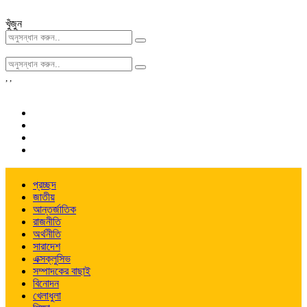
খুঁজুন
,
,
প্রচ্ছদ
জাতীয়
আন্তর্জাতিক
রাজনীতি
অর্থনীতি
সারাদেশ
এক্সক্লুসিভ
সম্পাদকের বাছাই
বিনোদন
খেলাধুলা