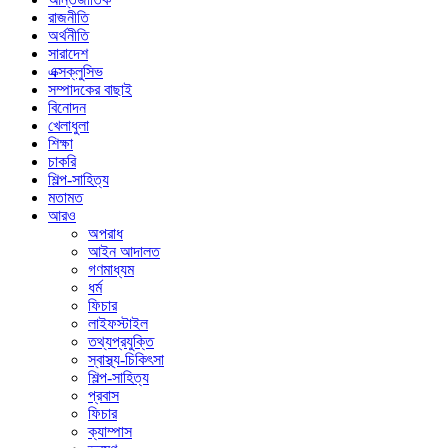
রাজনীতি
অর্থনীতি
সারাদেশ
এক্সক্লুসিভ
সম্পাদকের বাছাই
বিনোদন
খেলাধুলা
শিক্ষা
চাকরি
শিল্প-সাহিত্য
মতামত
আরও
অপরাধ
আইন আদালত
গণমাধ্যম
ধর্ম
ফিচার
লাইফস্টাইল
তথ্যপ্রযুক্তি
স্বাস্থ্য-চিকিৎসা
শিল্প-সাহিত্য
প্রবাস
ফিচার
ক্যাম্পাস