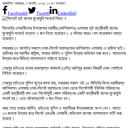
প্রকাশিত: শুক্রবার, ৭ আগস্ট, ২০২৬, ১২:৪৭ অপরাহ্ণ
Facebook
0
Tweet
0
LinkedIn
0
সিলেটের ওসমানীনগর উপজেলার দয়ামীর (কাশিকাপন) এলাকায় দুই যাত্রীবাহী বাসের
মুখোমুখি সংঘর্ষে অন্তত ৭ জন নিহত হয়েছেন। এ ঘটনায় আরও বেশ কয়েকজন আহত
হয়েছেন।
শুক্রবার (৭ আগস্ট) সকালে ঢাকা-সিলেট মহাসড়কের কাশিকাপন এলাকায় এ দুর্ঘটনা ঘটে।
দুর্ঘটনার পর স্থানীয় বাসিন্দা, ফায়ার সার্ভিস ও পুলিশ উদ্ধার অভিযান শুরু করে। আহতদের
উদ্ধার করে বিভিন্ন হাসপাতালে পাঠানো হয়েছে।
শেরপুর হাইওয়ে থানার ভারপ্রাপ্ত কর্মকর্তা (ওসি) আনিসুর রহমান বিষয়টি ঢাকা পোস্টকে
নিশ্চিত করেছেন।
শেরপুর হাইওয়ে পুলিশ সূত্রে জানা যায়, শুক্রবার সকাল ৭টা ১৫ মিনিটের দিকে দয়ামীরস্থ
কাশিকাপন এলাকায় ঢাকা-সিলেট মহাসড়কে ঢাকা থেকে সিলেটগামী ইউনিক পরিবহনের
একটি যাত্রীবাহী বাস এবং সিলেটমুখী বেঙ্গল পরিবহনের একটি যাত্রীবাহী বাসের মুখোমুখি
সংঘর্ষ হয়। এতে ঘটনাস্থলেই ৭ জন নিহত হন।
খবর পেয়ে ফায়ার সার্ভিস, হাইওয়ে পুলিশ ও স্থানীয়রা উদ্ধারকাজে অংশ নেন। আহত
১৩ জনকে উদ্ধার করে সিলেট এমএজি ওসমানী মেডিকেল কলেজ হাসপাতালে ভর্তি করা
হয়েছে।