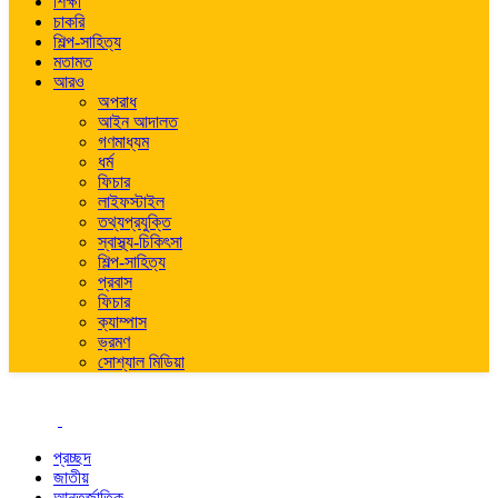
শিক্ষা
চাকরি
শিল্প-সাহিত্য
মতামত
আরও
অপরাধ
আইন আদালত
গণমাধ্যম
ধর্ম
ফিচার
লাইফস্টাইল
তথ্যপ্রযুক্তি
স্বাস্থ্য-চিকিৎসা
শিল্প-সাহিত্য
প্রবাস
ফিচার
ক্যাম্পাস
ভ্রমণ
সোশ্যাল মিডিয়া
প্রচ্ছদ
জাতীয়
আন্তর্জাতিক