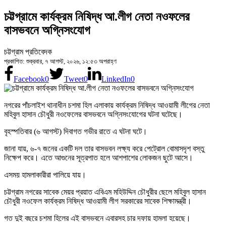
চট্টগ্রামে কার্যক্রম নিষিদ্ধ আ.লীগ নেতা নওফলের
বাসভবনে অগ্নিসংযোগ
চট্টগ্রাম প্রতিবেদক
প্রকাশিত: শুক্রবার, ৭ আগস্ট, ২০২৬, ১২:৫৩ অপরাহ্ণ
Facebook
0
Tweet
0
LinkedIn
0
নগরের পাঁচলাইশ থানাধীন চশমা হিল এলাকায় কার্যক্রম নিষিদ্ধ আওয়ামী লীগের নেতা
মহিবুল হাসান চৌধুরী নওফেলের বাসভবনে অগ্নিসংযোগের ঘটনা ঘটেছে।
বৃহস্পতিবার (৬ আগস্ট) দিবাগত গভীর রাতে এ ঘটনা ঘটে।
জানা যায়, ৬-৭ জনের একটি দল তার বাসভবন লক্ষ্য করে পেট্রোল বোমাসদৃশ বস্তু
নিক্ষেপ করে। এতে আগুনের সূত্রপাত হলে আশপাশের লোকজন ছুটে আসে।
এসময় হামলাকারীরা পালিয়ে যায়।
চট্টগ্রাম নগরের সাবেক মেয়র প্রয়াত এবিএম মহিউদ্দিন চৌধুরীর ছেলে মহিবুল হাসান
চৌধুরী নওফেল কার্যক্রম নিষিদ্ধ আওয়ামী লীগ সরকারের সাবেক শিক্ষামন্ত্রী।
গত দুই বছরে চশমা হিলের এই বাসভবনে এবারসহ চার দফায় হামলা হয়েছে।