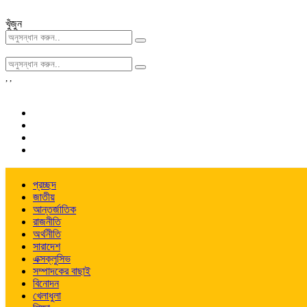
খুঁজুন
,
,
প্রচ্ছদ
জাতীয়
আন্তর্জাতিক
রাজনীতি
অর্থনীতি
সারাদেশ
এক্সক্লুসিভ
সম্পাদকের বাছাই
বিনোদন
খেলাধুলা