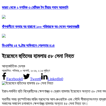
ভারত থেকে ২ দশমিক ৩ মেট্রিক টন টিয়ার গ্যাস আমদানি
বাঁশখালীতে বন্যায় ঘর হারানো ১০০ পরিবারকে ঘর দেবেন প্রধানমন্ত্রী
ডিএমপির ২৪ ঘণ্টার অভিযানে গ্রেপ্তার ৪১৪
ইয়েমেনে হুতিদের হামলায় ৫৮ সেনা নিহত
আন্তর্জাতিক ডেস্ক
প্রকাশিত: শনিবার, ৮ আগস্ট, ২০২৬, ২:১৬ পূর্বাহ্ণ
Facebook
0
Tweet
0
LinkedIn
0
ইরান-সমর্থিত হুতি বিদ্রোহীদের ক্ষেপণাস্ত্র ও ড্রোন হামলায় ইয়েমেনে অন্তত ৫৮ সেন
স্থানীয় সময় বৃহস্পতিবার মারিব প্রদেশের আল-রুওয়াইক এবং সৌদি সীমান্তসংলগ্ন হাদ্র
সকালের সমাবেশ চলাকালে ক্ষেপণাস্ত্র হামলায় অন্তত ৪৫ সেনা নিহত হন।