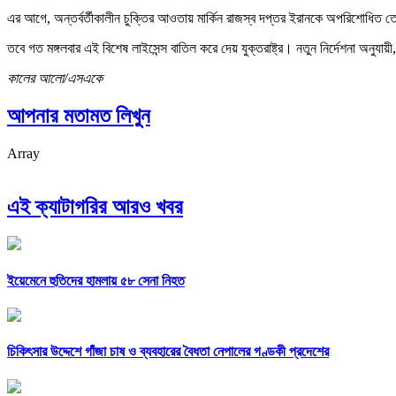
এর আগে, অন্তর্বর্তীকালীন চুক্তির আওতায় মার্কিন রাজস্ব দপ্তর ইরানকে অপরিশোধিত তে
তবে গত মঙ্গলবার এই বিশেষ লাইসেন্স বাতিল করে দেয় যুক্তরাষ্ট্র। নতুন নির্দেশনা অনু
কালের আলো/এসএকে
আপনার মতামত লিখুন
Array
এই ক্যাটাগরির আরও খবর
ইয়েমেনে হুতিদের হামলায় ৫৮ সেনা নিহত
চিকিৎসার উদ্দেশে গাঁজা চাষ ও ব্যবহারের বৈধতা নেপালের গণ্ডকী প্রদেশের