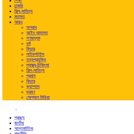
শিক্ষা
চাকরি
শিল্প-সাহিত্য
মতামত
আরও
অপরাধ
আইন আদালত
গণমাধ্যম
ধর্ম
ফিচার
লাইফস্টাইল
তথ্যপ্রযুক্তি
স্বাস্থ্য-চিকিৎসা
শিল্প-সাহিত্য
প্রবাস
ফিচার
ক্যাম্পাস
ভ্রমণ
সোশ্যাল মিডিয়া
প্রচ্ছদ
জাতীয়
আন্তর্জাতিক
রাজনীতি