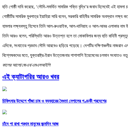
হুতি গোষ্ঠী দাবি করেছে, ‘সৌদি-সমর্থিত সামরিক শক্তি বৃদ্ধি’র জবাব হিসেবেই এই হামলা
গোষ্ঠীটির সামরিক মুখপাত্র ইয়াহিয়া সারি বলেন, সরকারি বাহিনীর সামরিক অবস্থান লক্ষ্য করে
হামলার লক্ষ্যবস্তু হিসেবে তিনি আল-রুওয়াইক, আল-থানিয়াহ ও আল-আবর এলাকার নাম
তিনি আরও বলেন, পরিস্থিতি আরও উত্তপ্ত হলে তা মোকাবিলার জন্য হুতি বাহিনী প্রস্ত
এদিকে, সংঘাতের প্রভাব সৌদি আরবেও ছড়িয়ে পড়েছে। দেশটির দক্ষিণাঞ্চলীয় নাজরান এ
বিশ্লেষকদের মতে, যুক্তরাষ্ট্র-ইরান উত্তেজনার পাশাপাশি ইয়েমেনের চলমান সংঘাতও নতুন
কালের আলো/জেএন/এমএসআইপি
এই ক্যাটাগরির আরও খবর
চিকিৎসার উদ্দেশে গাঁজা চাষ ও ব্যবহারের বৈধতা নেপালের গণ্ডকী প্রদেশের
চাঁদে পা রাখা প্রথম মানুষের জন্মদিন আজ