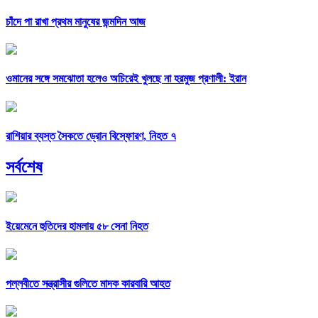
চাঁদে পা রাখা প্রথম মানুষের জন্মদিন আজ
ওমানের সঙ্গে সমঝোতা হলেও অচিরেই খুলছে না হরমুজ প্রণালী: ইরান
রাশিয়ার ব্যস্ত সৈকতে ড্রোন বিস্ফোরণ, নিহত ৭
সর্বশেষ
ইয়েমেনে হুতিদের হামলায় ৫৮ সেনা নিহত
পল্লবীতে সন্ত্রাসীর গুলিতে মাদক কারবারি আহত