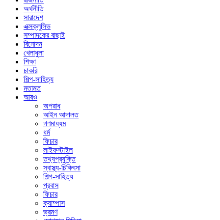
অর্থনীতি
সারাদেশ
এক্সক্লুসিভ
সম্পাদকের বাছাই
বিনোদন
খেলাধুলা
শিক্ষা
চাকরি
শিল্প-সাহিত্য
মতামত
আরও
অপরাধ
আইন আদালত
গণমাধ্যম
ধর্ম
ফিচার
লাইফস্টাইল
তথ্যপ্রযুক্তি
স্বাস্থ্য-চিকিৎসা
শিল্প-সাহিত্য
প্রবাস
ফিচার
ক্যাম্পাস
ভ্রমণ