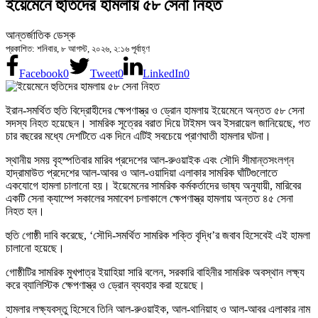
ইয়েমেনে হুতিদের হামলায় ৫৮ সেনা নিহত
আন্তর্জাতিক ডেস্ক
প্রকাশিত: শনিবার, ৮ আগস্ট, ২০২৬, ২:১৬ পূর্বাহ্ণ
Facebook
0
Tweet
0
LinkedIn
0
ইরান-সমর্থিত হুতি বিদ্রোহীদের ক্ষেপণাস্ত্র ও ড্রোন হামলায় ইয়েমেনে অন্তত ৫৮ সেনা
সদস্য নিহত হয়েছেন। সামরিক সূত্রের বরাত দিয়ে টাইমস অব ইসরায়েল জানিয়েছে, গত
চার বছরের মধ্যে দেশটিতে এক দিনে এটিই সবচেয়ে প্রাণঘাতী হামলার ঘটনা।
স্থানীয় সময় বৃহস্পতিবার মারিব প্রদেশের আল-রুওয়াইক এবং সৌদি সীমান্তসংলগ্ন
হাদ্রামাউত প্রদেশের আল-আবর ও আল-ওয়াদিয়া এলাকার সামরিক ঘাঁটিগুলোতে
একযোগে হামলা চালানো হয়। ইয়েমেনের সামরিক কর্মকর্তাদের ভাষ্য অনুযায়ী, মারিবের
একটি সেনা ক্যাম্পে সকালের সমাবেশ চলাকালে ক্ষেপণাস্ত্র হামলায় অন্তত ৪৫ সেনা
নিহত হন।
হুতি গোষ্ঠী দাবি করেছে, ‘সৌদি-সমর্থিত সামরিক শক্তি বৃদ্ধি’র জবাব হিসেবেই এই হামলা
চালানো হয়েছে।
গোষ্ঠীটির সামরিক মুখপাত্র ইয়াহিয়া সারি বলেন, সরকারি বাহিনীর সামরিক অবস্থান লক্ষ্য
করে ব্যালিস্টিক ক্ষেপণাস্ত্র ও ড্রোন ব্যবহার করা হয়েছে।
হামলার লক্ষ্যবস্তু হিসেবে তিনি আল-রুওয়াইক, আল-থানিয়াহ ও আল-আবর এলাকার নাম