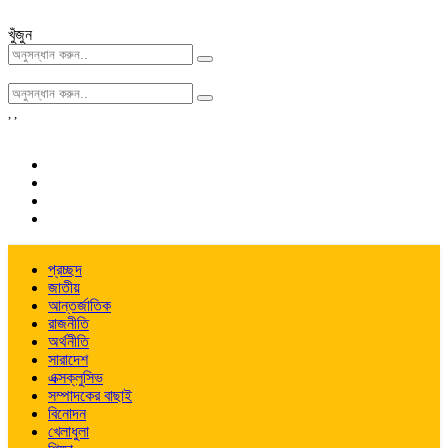
খুঁজুন
,
,
প্রচ্ছদ
জাতীয়
আন্তর্জাতিক
রাজনীতি
অর্থনীতি
সারাদেশ
এক্সক্লুসিভ
সম্পাদকের বাছাই
বিনোদন
খেলাধুলা