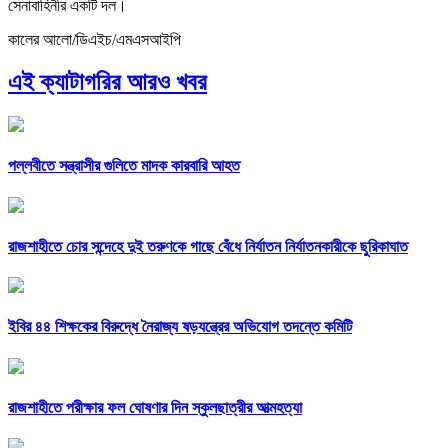
সেনাবাহিনীর একটি দল।
কালের আলো/ডিএইচ/এমএসআইপি
এই ক্যাটাগরির আরও খবর
পল্লবীতে সন্ত্রাসীর গুলিতে মাদক কারবারি আহত
রাজশাহীতে চোর সন্দেহে দুই তরুণকে গাছে বেঁধে নির্যাতন নির্যাতনকারীকে ছুরিকাঘাত
ইবির ৪৪ শিক্ষকের বিরুদ্ধে নৈরাজ্য ষড়যন্ত্রের অভিযোগ তদন্তে কমিটি
রাজশাহীতে পরীক্ষার ফল ঘোষণার দিন স্কুলছাত্রীর আত্মহত্যা