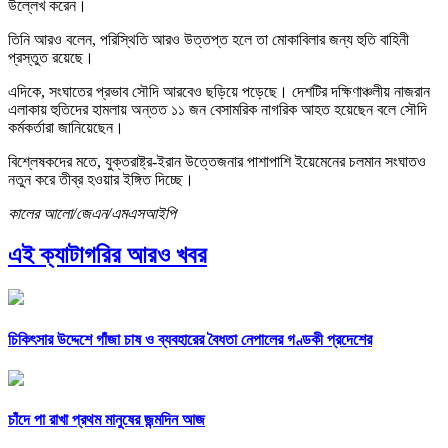
উল্লেখ করেন।
তিনি আরও বলেন, পরিস্থিতি আরও উত্তপ্ত হলে তা মোকাবিলার জন্য হুতি বাহিনী
প্রস্তুত রয়েছে।
এদিকে, সংঘাতের প্রভাব সৌদি আরবেও ছড়িয়ে পড়েছে। দেশটির দক্ষিণাঞ্চলীয় নাজরান
এলাকায় হুতিদের হামলায় অন্তত ১১ জন বেসামরিক নাগরিক আহত হয়েছেন বলে সৌদি
কর্মকর্তারা জানিয়েছেন।
বিশ্লেষকদের মতে, যুক্তরাষ্ট্র-ইরান উত্তেজনার পাশাপাশি ইয়েমেনের চলমান সংঘাতও
নতুন করে তীব্র হওয়ার ইঙ্গিত দিচ্ছে।
কালের আলো/জেএন/এমএসআইপি
এই ক্যাটাগরির আরও খবর
চিকিৎসার উদ্দেশে গাঁজা চাষ ও ব্যবহারের বৈধতা নেপালের গণ্ডকী প্রদেশের
চাঁদে পা রাখা প্রথম মানুষের জন্মদিন আজ