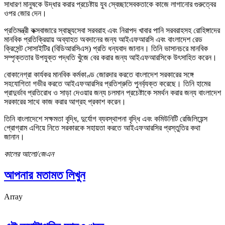
সাধারণ মানুষকে উদ্ধার করার প্রচেষ্টায় যুব স্বেচ্ছাসেবকতাকে কাজে লাগানোর গুরুত্বের
ওপর জোর দেন।
প্রতিমন্ত্রী কক্সবাজারে স্বাস্থ্যসেবা সরবরাহ এবং নিরাপদ খাবার পানি সরবরাহসহ রোহিঙ্গাদের
মানবিক প্রতিক্রিয়ায় অব্যাহত অবদানের জন্য আইএফআরসি এবং বাংলাদেশ রেড
ক্রিসেন্ট সোসাইটির (বিডিআরসিএস) প্রতি ধন্যবাদ জানান। তিনি ভাসানচরে মানবিক
সম্পৃক্ততার উপযুক্ত পদ্ধতি খুঁজে বের করার জন্য আইএফআরসিকে উৎসাহিত করেন।
বোকানেগ্রা কার্যকর মানবিক কর্মকাণ্ড জোরদার করতে বাংলাদেশ সরকারের সঙ্গে
সহযোগিতা গভীর করতে আইএফআরসির প্রতিশ্রুতি পুনর্ব্যক্ত করেছে। তিনি হামের
প্রাদুর্ভাব প্রতিরোধ ও সাড়া দেওয়ার জন্য চলমান প্রচেষ্টাকে সমর্থন করার জন্য বাংলাদেশ
সরকারের সাথে কাজ করার আগ্রহ প্রকাশ করেন।
তিনি বাংলাদেশে সক্ষমতা বৃদ্ধি, দুর্যোগ ব্যবস্থাপনা বৃদ্ধি এবং কমিউনিটি রেজিলিয়েন্স
প্রোগ্রাম এগিয়ে নিতে সরকারকে সহায়তা করতে আইএফআরসির প্রস্তুতির কথা
জানান।
কালের আলো/জেএন
আপনার মতামত লিখুন
Array