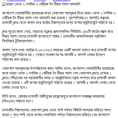
বাংলাদেশ সেনাবাহিনীর ব্যবহারের জন্য বেনাপোল স্থলবন্দর দিয়ে ভারত থেকে ২ দশমিক ৩
মেট্রিক টন টিয়ার গ্যাস শেল আমদানি করা হয়েছে। বৃহস্পতিবার (৭ আগস্ট) সন্ধ্যায়
চালানটি বন্দর থেকে খালাস করে কঠোর নিরাপত্তার মধ্যে যশোর ক্যান্টনমেন্টে পাঠানো হয়।
বন্দর সূত্রে জানা গেছে, ভারতের নরেন্দ্র এক্সপ্লোসিভ লিমিটেড ১৪৫টি কাঠের বাক্সে করে
টিয়ার গ্যাস শেলের চালানটি বাংলাদেশে পাঠায়। চালানটির আমদানিকারক প্রতিষ্ঠান
সিনসিয়ার ইন্টারন্যাশনাল।
খালাস শেষে ঢাকা মেট্রো-ন-১৯-৩৭৫৩ নম্বরের একটি কাভার্ড ভ্যানে করে চালানটি যশোর
ক্যান্টনমেন্টে পাঠানো হয়। সেখানে সংরক্ষণের পর আগামী ৯ আগস্ট ঢাকার উদ্দেশে
পাঠানোর কথা রয়েছে।
বেনাপোল স্থলবন্দরের উপপরিচালক রুহুল আমিন বলেন, বাংলাদেশ সেনাবাহিনীর ব্যবহারের
জন্য ভারত থেকে ২ দশমিক ৩ মেট্রিক টন টিয়ার গ্যাস শেল বেনাপোল বন্দরে এসেছে।
বন্দরে পৌঁছানোর পর প্রয়োজনীয় শুল্ক ও আনুষ্ঠানিকতা দ্রুত সম্পন্ন করে চালানটি খালাস
দেওয়া হয়েছে। এটি যশোর ক্যান্টনমেন্টে পাঠানো হয়েছে। আগামী ৯ আগস্ট সেখান থেকে
ঢাকায় নেওয়া হবে।
তিনি বলেন, রোববার চালানটি গাজীপুরের রাজেন্দ্রপুরে বাংলাদেশ সমরাস্ত্র কারখানায়
(বিওএফ) পাঠানো হবে।
চালানটির নিরাপত্তায় বেনাপোল বন্দর থেকে শার্শা পর্যন্ত বিজিবি সদস্যরা দায়িত্ব পালন
করেন। পরে শার্শা থেকে যশোর সেনানিবাস পর্যন্ত নিরাপত্তার দায়িত্ব নেয় বাংলাদেশ