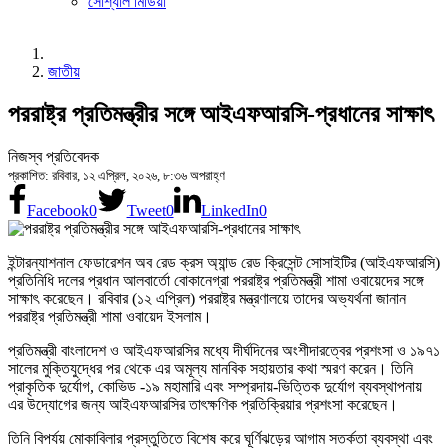
সোশ্যাল মিডিয়া
জাতীয়
পররাষ্ট্র প্রতিমন্ত্রীর সঙ্গে আইএফআরসি-প্রধানের সাক্ষাৎ
নিজস্ব প্রতিবেদক
প্রকাশিত: রবিবার, ১২ এপ্রিল, ২০২৬, ৮:৩৬ অপরাহ্ণ
Facebook
0
Tweet
0
LinkedIn
0
ইন্টারন্যাশনাল ফেডারেশন অব রেড ক্রস অ্যান্ড রেড ক্রিসেন্ট সোসাইটির (আইএফআরসি)
প্রতিনিধি দলের প্রধান আলবার্তো বোকানেগ্রা পররাষ্ট্র প্রতিমন্ত্রী শামা ওবায়েদের সঙ্গে
সাক্ষাৎ করেছেন। রবিবার (১২ এপ্রিল) পররাষ্ট্র মন্ত্রণালয়ে তাদের অভ্যর্থনা জানান
পররাষ্ট্র প্রতিমন্ত্রী শামা ওবায়েদ ইসলাম।
প্রতিমন্ত্রী বাংলাদেশ ও আইএফআরসির মধ্যে দীর্ঘদিনের অংশীদারত্বের প্রশংসা ও ১৯৭১
সালের মুক্তিযুদ্ধের পর থেকে এর অমূল্য মানবিক সহায়তার কথা স্মরণ করেন। তিনি
প্রাকৃতিক দুর্যোগ, কোভিড -১৯ মহামারি এবং সম্প্রদায়-ভিত্তিক দুর্যোগ ব্যবস্থাপনায়
এর উদ্যোগের জন্য আইএফআরসির তাৎক্ষণিক প্রতিক্রিয়ার প্রশংসা করেছেন।
তিনি বিপর্যয় মোকাবিলার প্রস্তুতিতে বিশেষ করে ঘূর্ণিঝড়ের আগাম সতর্কতা ব্যবস্থা এবং