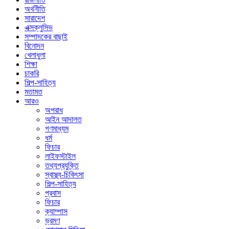
অর্থনীতি
সারাদেশ
এক্সক্লুসিভ
সম্পাদকের বাছাই
বিনোদন
খেলাধুলা
শিক্ষা
চাকরি
শিল্প-সাহিত্য
মতামত
আরও
অপরাধ
আইন আদালত
গণমাধ্যম
ধর্ম
ফিচার
লাইফস্টাইল
তথ্যপ্রযুক্তি
স্বাস্থ্য-চিকিৎসা
শিল্প-সাহিত্য
প্রবাস
ফিচার
ক্যাম্পাস
ভ্রমণ