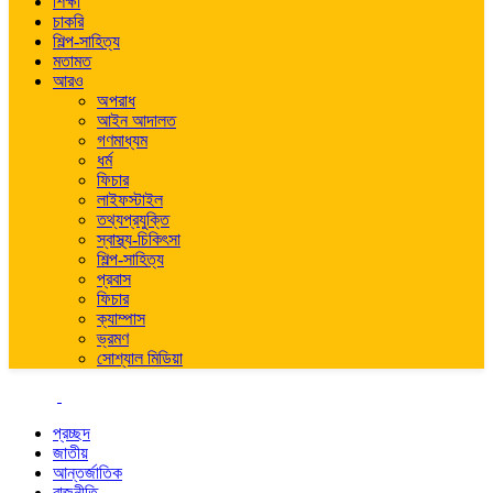
শিক্ষা
চাকরি
শিল্প-সাহিত্য
মতামত
আরও
অপরাধ
আইন আদালত
গণমাধ্যম
ধর্ম
ফিচার
লাইফস্টাইল
তথ্যপ্রযুক্তি
স্বাস্থ্য-চিকিৎসা
শিল্প-সাহিত্য
প্রবাস
ফিচার
ক্যাম্পাস
ভ্রমণ
সোশ্যাল মিডিয়া
প্রচ্ছদ
জাতীয়
আন্তর্জাতিক
রাজনীতি