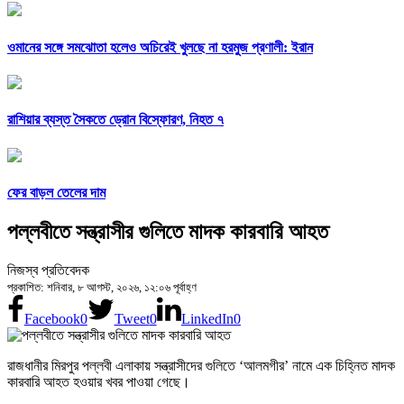
ওমানের সঙ্গে সমঝোতা হলেও অচিরেই খুলছে না হরমুজ প্রণালী: ইরান
রাশিয়ার ব্যস্ত সৈকতে ড্রোন বিস্ফোরণ, নিহত ৭
ফের বাড়ল তেলের দাম
পল্লবীতে সন্ত্রাসীর গুলিতে মাদক কারবারি আহত
নিজস্ব প্রতিবেদক
প্রকাশিত: শনিবার, ৮ আগস্ট, ২০২৬, ১২:০৬ পূর্বাহ্ণ
Facebook
0
Tweet
0
LinkedIn
0
রাজধানীর মিরপুর পল্লবী এলাকায় সন্ত্রাসীদের গুলিতে ‘আলমগীর’ নামে এক চিহ্নিত মাদক
কারবারি আহত হওয়ার খবর পাওয়া গেছে।