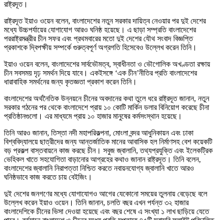
রাষ্ট্রদূত।
রাষ্ট্রদূত ইয়াও ওয়েন বলেন, বাংলাদেশের নতুন সরকার দায়িত্ব নেওয়ার পর দুই দেশের
মধ্যে উচ্চপর্যায়ের যোগাযোগ আরও ঘনিষ্ঠ হয়েছে। এ ছাড়া সম্প্রতি বাংলাদেশের
পররাষ্ট্রমন্ত্রীর চীন সফর এবং প্রথমবারের মতো দুই দেশের যৌথ সংবাদ বিজ্ঞপ্তি
প্রকাশকে দ্বিপক্ষীয় সম্পর্কে গুরুত্বপূর্ণ অগ্রগতি হিসেবেও উল্লেখ করেন তিনি।
ইয়াও ওয়েন বলেন, বাংলাদেশের সার্বভৌমত্ব, স্বাধীনতা ও ভৌগোলিক অখণ্ডতা রক্ষায়
চীন সবসময় দৃঢ় সমর্থন দিয়ে যাবে। একইসঙ্গে ‘এক চীন’নীতির প্রতি বাংলাদেশের
ধারাবাহিক সমর্থনের জন্য কৃতজ্ঞতা প্রকাশ করেন তিনি।
বাংলাদেশের অর্থনৈতিক উন্নয়নে চীনের অবদানের কথা তুলে ধরে রাষ্ট্রদূত জানান, নতুন
সরকার গঠনের পর থেকে বাংলাদেশে প্রায় ১০ কোটি মার্কিন ডলার বিনিয়োগ করেছে চীনা
প্রতিষ্ঠানগুলো। এর মাধ্যমে প্রায় ১০ হাজার মানুষের কর্মসংস্থান হয়েছে।
তিনি আরও জানান, তিস্তা নদী মহাপরিকল্পনা, মোংলা বন্দর আধুনিকায়ন এবং ঢাকা
বিশ্ববিদ্যালয়ে ছাত্রীদের জন্য আন্তর্জাতিক মানের আবাসিক হল নির্মাণসহ বেশ কয়েকটি
বড় প্রকল্প বাস্তবায়নে কাজ করছে চীন। সবুজ জ্বালানি, তথ্যপ্রযুক্তি এবং ইলেকট্রিক
ভেহিকল খাতে সহযোগিতা বাড়ানোর আগ্রহের কথাও জানান রাষ্ট্রদূত। তিনি বলেন,
বাংলাদেশের জ্বালানি নিরাপত্তা নিশ্চিত করতে নবায়নযোগ্য জ্বালানি খাতে আরও
ঘনিষ্ঠভাবে কাজ করতে চায় বেইজিং।
দুই দেশের জনগণের মধ্যে যোগাযোগও আগের যেকোনো সময়ের তুলনায় বেড়েছে বলে
উল্লেখ করেন ইয়াও ওয়েন। তিনি জানান, চলতি বছর এখন পর্যন্ত ৩২ হাজার
বাংলাদেশিকে চীনের ভিসা দেওয়া হয়েছে এবং বছর শেষে এ সংখ্যা ১ লাখ ছাড়িয়ে যেতে