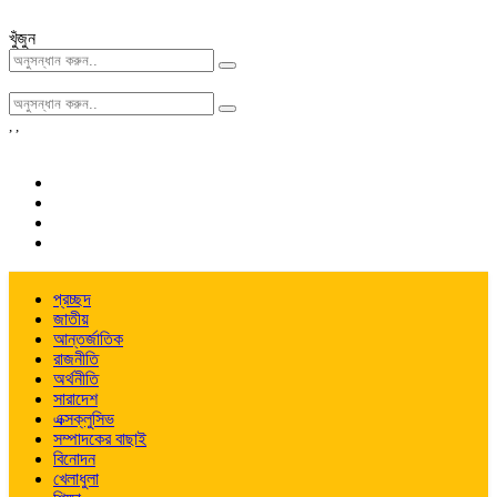
খুঁজুন
,
,
প্রচ্ছদ
জাতীয়
আন্তর্জাতিক
রাজনীতি
অর্থনীতি
সারাদেশ
এক্সক্লুসিভ
সম্পাদকের বাছাই
বিনোদন
খেলাধুলা