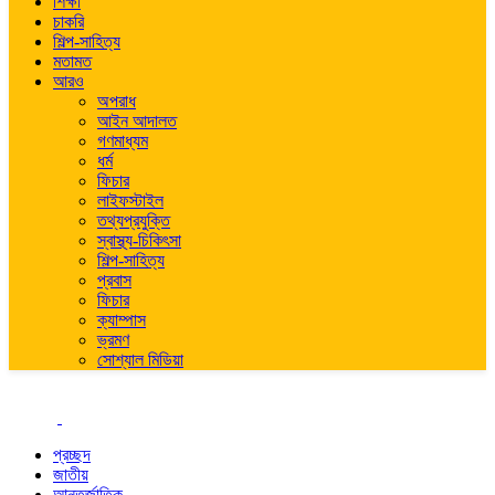
শিক্ষা
চাকরি
শিল্প-সাহিত্য
মতামত
আরও
অপরাধ
আইন আদালত
গণমাধ্যম
ধর্ম
ফিচার
লাইফস্টাইল
তথ্যপ্রযুক্তি
স্বাস্থ্য-চিকিৎসা
শিল্প-সাহিত্য
প্রবাস
ফিচার
ক্যাম্পাস
ভ্রমণ
সোশ্যাল মিডিয়া
প্রচ্ছদ
জাতীয়
আন্তর্জাতিক