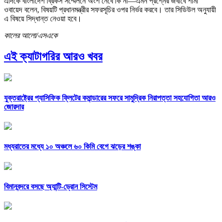
এদিকে বাংলাদেশ ব্রিকস সম্মেলনে অংশ নেবে কি না—এমন প্রশ্নের জবাবে শামা
ওবায়েদ বলেন, বিষয়টি প্রধানমন্ত্রীর সফরসূচির ওপর নির্ভর করবে। তার সিডিউল অনুযায়ী
এ বিষয়ে সিদ্ধান্ত নেওয়া হবে।
কালের আলো/এসএকে
এই ক্যাটাগরির আরও খবর
যুক্তরাষ্ট্রের প্যাসিফিক ফ্লিটের কমান্ডারের সফরে সামুদ্রিক নিরাপত্তা সহযোগিতা আরও
জোরদার
মধ্যরাতের মধ্যে ১০ অঞ্চলে ৬০ কিমি বেগে ঝড়ের শঙ্কা
বিমানবন্দরে বসছে অ্যান্টি-ড্রোন সিস্টেম