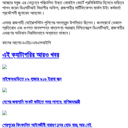
আবছার সবুজ এর নেতৃত্বে পরিচালিত উক্ত মোবাইল কোর্টে প্রসিকিউটর হিসেবে দায়িত্ব
পালন করেন বিএসটিআই বিভাগীয় অফিস, রাজশাহীর সার্টিফিকেশন মার্কস উইং কর্মকর্তা
প্রকৌশলী জুনায়েদ আহমেদ।
এসময় রাজশাহী মেট্রোপলিটন পুলিশের সদস্যবৃন্দ উপস্থিত ছিলেন। জনস্বার্থে ভেজাল
প্রতিরোধ এবং গুণগত মানসম্পন্ন খাদ্যপণ্য সরবরাহ নিশ্চিতকল্পে বিএসটিআই, রাজশাহীর
এধরণের অভিযান নিয়মিতভাবে অব্যাহত থাকবে।
কালের আলো/এএইচ/এমএসআইপি
এই ক্যাটাগরির আরও খবর
নাইক্ষ্যংছড়িতে ৮৯ হাজার ৯১৬ ইয়াবা জব্দ
দেশের জ্বালানি সংকট কাটাতে সময় লাগবে: বাণিজ্যমন্ত্রী
শেরপুরের কিংবদন্তি আইনজীবী নারায়ণ চন্দ্র হোড় বাচ্চু আর নেই