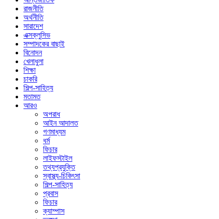
রাজনীতি
অর্থনীতি
সারাদেশ
এক্সক্লুসিভ
সম্পাদকের বাছাই
বিনোদন
খেলাধুলা
শিক্ষা
চাকরি
শিল্প-সাহিত্য
মতামত
আরও
অপরাধ
আইন আদালত
গণমাধ্যম
ধর্ম
ফিচার
লাইফস্টাইল
তথ্যপ্রযুক্তি
স্বাস্থ্য-চিকিৎসা
শিল্প-সাহিত্য
প্রবাস
ফিচার
ক্যাম্পাস