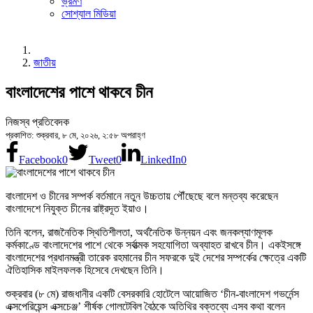
ভ্রমণ
সোশ্যাল মিডিয়া
জাতীয়
বাংলাদেশের পাশে থাকবে চীন
নিজস্ব প্রতিবেদক
প্রকাশিত: শুক্রবার, ৮ মে, ২০২৬, ২:৫৮ অপরাহ্ণ
Facebook
0
Tweet
0
LinkedIn
0
বাংলাদেশ ও চীনের সম্পর্ক বর্তমানে নতুন উচ্চতায় পৌঁছেছে বলে মন্তব্য করেছেন
বাংলাদেশে নিযুক্ত চীনের রাষ্ট্রদূত ইয়াও।
তিনি বলেন, রাজনৈতিক স্থিতিশীলতা, অর্থনৈতিক উন্নয়ন এবং জনকল্যাণমূলক
কর্মকাণ্ডে বাংলাদেশের পাশে থেকে সর্বাত্মক সহযোগিতা অব্যাহত রাখবে চীন। একইসঙ্গে
বাংলাদেশের প্রধানমন্ত্রী তারেক রহমানের চীন সফরকে দুই দেশের সম্পর্কের ক্ষেত্রে একটি
ঐতিহাসিক মাইলফলক হিসেবে দেখছেন তিনি।
শুক্রবার (৮ মে) রাজধানীর একটি বেসরকারি হোটেলে আয়োজিত ‘চীন-বাংলাদেশ গভর্নেন্স
এক্সপেরিয়েন্স এক্সচেঞ্জ’ শীর্ষক গোলটেবিল বৈঠকে অতিথির বক্তব্যে এসব কথা বলেন