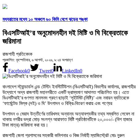
মধ্যরাতের মধ্যে ১০ অঞ্চলে ৬০ কিমি বেগে ঝড়ের শঙ্কা
বিএসটিআই’র অনুমোদনহীন দই মিষ্টি ও ঘি বিক্রেতাকে
জরিমানা
রাজশাহী প্রতিবেদক
প্রকাশিত: বৃহস্পতিবার, ৬ আগস্ট, ২০২৬, ৯:২৪ অপরাহ্ণ
Facebook
0
Tweet
0
LinkedIn
0
বাংলাদেশ স্ট্যান্ডার্ডস এন্ড টেস্টিং ইনস্টিটিউশন (বিএসটিআই) বিভাগীয় কার্যালয়, রাজশাহীর
উদ্যোগে অদ্য রাজশাহী মহানগরীতে একটি ভ্রাম্যমাণ আদালত পরিচালিত হয়। এতে
বিএসটিআই’র গুণগত মানসনদ গ্রহণ ছাড়াই ‘সুইটমিট (মিষ্টি)’ এবং নবায়ন ব্যতিরেকে
‘ফার্মেন্টেড মিল্ক (দই) ও ঘি’ উৎপাদন ও বিক্রি-বিতরণ করায় এবং পণ্যের
উৎপাদন ও মেয়াদ উত্তীর্ণের তারিখসহ অন্যান্য অত্যাবশ্যকীয় তথ্য সম্বলিত লেবেল না
থাকায় নগরীর ভদ্রা মোড় সংলগ্ন আরাফাত মিষ্টি প্রতিষ্ঠানটিকে ২০,০০০/- (বিশ হাজার
টাকা মাত্র) জরিমানা করা হয়।
রাজশাহী জেলা প্রশাসনের সহকারী কমিশনার ও বিজ্ঞ নির্বাহী ম্যাজিস্ট্রেট মোঃ নুরুল