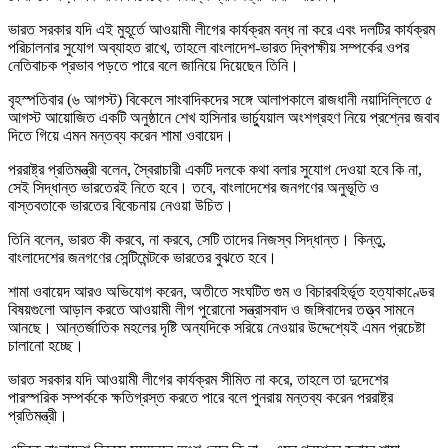
ভারত সরকার যদি এই মুহূর্তে আওয়ামী লীগের কার্যক্রম বন্ধ না করে এবং দলটির কার্যক্রম
পরিচালনার সুযোগ অব্যাহত রাখে, তাহলে বাংলাদেশ-ভারত দ্বিপক্ষীয় সম্পর্কের ওপর
নেতিবাচক প্রভাব পড়তে পারে বলে জানিয়ে দিয়েছেন তিনি।
বৃহস্পতিবার (৬ আগস্ট) বিকেলে সাংবাদিকদের সঙ্গে আলাপকালে রাজধানী নয়াদিল্লিতে ৫
আগস্ট আয়োজিত একটি অনুষ্ঠানে শেখ হাসিনার ভার্চ্যুয়াল অংশগ্রহণ নিয়ে প্রশ্নের জবাব
দিতে গিয়ে এমন মন্তব্য করেন শামা ওবায়েদ।
পররাষ্ট্র প্রতিমন্ত্রী বলেন, স্বৈরাচারী একটি দলকে কথা বলার সুযোগ দেওয়া হবে কি না,
সেই সিদ্ধান্ত ভারতেরই নিতে হবে। তবে, বাংলাদেশের জনগণের অনুভূতি ও
বাস্তবতাকে ভারতের বিবেচনায় নেওয়া উচিত।
তিনি বলেন, ভারত কী করবে, না করবে, সেটি তাদের নিজস্ব সিদ্ধান্ত। কিন্তু,
বাংলাদেশের জনগণের সেন্টিমেন্টকে ভারতের বুঝতে হবে।
শামা ওবায়েদ আরও অভিযোগ করেন, অতীতে সংঘটিত গুম ও বিচারবহির্ভূত হত্যাকাণ্ডের
বিষয়গুলো আড়াল করতে আওয়ামী লীগ পুরোনো সন্ত্রাসবাদ ও জঙ্গিবাদের তত্ত্ব সামনে
আনছে। আন্তর্জাতিক মহলের দৃষ্টি অন্যদিকে সরিয়ে নেওয়ার উদ্দেশ্যেই এমন প্রচেষ্টা
চালানো হচ্ছে।
ভারত সরকার যদি আওয়ামী লীগের কার্যক্রম সীমিত না করে, তাহলে তা দুদেশের
পারস্পরিক সম্পর্ককে ক্ষতিগ্রস্ত করতে পারে বলে পুনরায় মন্তব্য করেন পররাষ্ট্র
প্রতিমন্ত্রী।