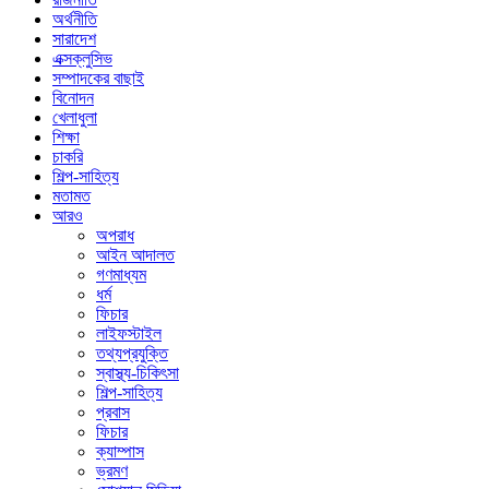
অর্থনীতি
সারাদেশ
এক্সক্লুসিভ
সম্পাদকের বাছাই
বিনোদন
খেলাধুলা
শিক্ষা
চাকরি
শিল্প-সাহিত্য
মতামত
আরও
অপরাধ
আইন আদালত
গণমাধ্যম
ধর্ম
ফিচার
লাইফস্টাইল
তথ্যপ্রযুক্তি
স্বাস্থ্য-চিকিৎসা
শিল্প-সাহিত্য
প্রবাস
ফিচার
ক্যাম্পাস
ভ্রমণ