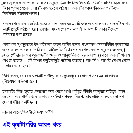
বন্দর সূত্রে জানা গেছে, ভারতের নরেন্দ্র এক্সপ্লোসিভ লিমিটেড ১৪৫টি কাঠের বাক্সে করে
টিয়ার গ্যাস শেলের চালানটি বাংলাদেশে পাঠায়। চালানটির আমদানিকারক প্রতিষ্ঠান
সিনসিয়ার ইন্টারন্যাশনাল।
খালাস শেষে ঢাকা মেট্রো-ন-১৯-৩৭৫৩ নম্বরের একটি কাভার্ড ভ্যানে করে চালানটি যশোর
ক্যান্টনমেন্টে পাঠানো হয়। সেখানে সংরক্ষণের পর আগামী ৯ আগস্ট ঢাকার উদ্দেশে
পাঠানোর কথা রয়েছে।
বেনাপোল স্থলবন্দরের উপপরিচালক রুহুল আমিন বলেন, বাংলাদেশ সেনাবাহিনীর ব্যবহারের
জন্য ভারত থেকে ২ দশমিক ৩ মেট্রিক টন টিয়ার গ্যাস শেল বেনাপোল বন্দরে এসেছে।
বন্দরে পৌঁছানোর পর প্রয়োজনীয় শুল্ক ও আনুষ্ঠানিকতা দ্রুত সম্পন্ন করে চালানটি খালাস
দেওয়া হয়েছে। এটি যশোর ক্যান্টনমেন্টে পাঠানো হয়েছে। আগামী ৯ আগস্ট সেখান থেকে
ঢাকায় নেওয়া হবে।
তিনি বলেন, রোববার চালানটি গাজীপুরের রাজেন্দ্রপুরে বাংলাদেশ সমরাস্ত্র কারখানায়
(বিওএফ) পাঠানো হবে।
চালানটির নিরাপত্তায় বেনাপোল বন্দর থেকে শার্শা পর্যন্ত বিজিবি সদস্যরা দায়িত্ব পালন
করেন। পরে শার্শা থেকে যশোর সেনানিবাস পর্যন্ত নিরাপত্তার দায়িত্ব নেয় বাংলাদেশ
সেনাবাহিনীর একটি দল।
কালের আলো/ডিএইচ/এমএসআইপি
এই ক্যাটাগরির আরও খবর