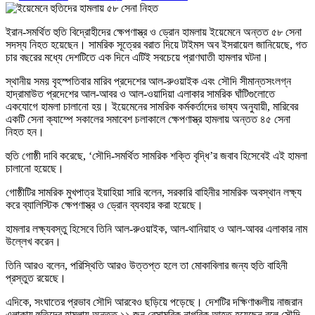
ইরান-সমর্থিত হুতি বিদ্রোহীদের ক্ষেপণাস্ত্র ও ড্রোন হামলায় ইয়েমেনে অন্তত ৫৮ সেনা
সদস্য নিহত হয়েছেন। সামরিক সূত্রের বরাত দিয়ে টাইমস অব ইসরায়েল জানিয়েছে, গত
চার বছরের মধ্যে দেশটিতে এক দিনে এটিই সবচেয়ে প্রাণঘাতী হামলার ঘটনা।
স্থানীয় সময় বৃহস্পতিবার মারিব প্রদেশের আল-রুওয়াইক এবং সৌদি সীমান্তসংলগ্ন
হাদ্রামাউত প্রদেশের আল-আবর ও আল-ওয়াদিয়া এলাকার সামরিক ঘাঁটিগুলোতে
একযোগে হামলা চালানো হয়। ইয়েমেনের সামরিক কর্মকর্তাদের ভাষ্য অনুযায়ী, মারিবের
একটি সেনা ক্যাম্পে সকালের সমাবেশ চলাকালে ক্ষেপণাস্ত্র হামলায় অন্তত ৪৫ সেনা
নিহত হন।
হুতি গোষ্ঠী দাবি করেছে, ‘সৌদি-সমর্থিত সামরিক শক্তি বৃদ্ধি’র জবাব হিসেবেই এই হামলা
চালানো হয়েছে।
গোষ্ঠীটির সামরিক মুখপাত্র ইয়াহিয়া সারি বলেন, সরকারি বাহিনীর সামরিক অবস্থান লক্ষ্য
করে ব্যালিস্টিক ক্ষেপণাস্ত্র ও ড্রোন ব্যবহার করা হয়েছে।
হামলার লক্ষ্যবস্তু হিসেবে তিনি আল-রুওয়াইক, আল-থানিয়াহ ও আল-আবর এলাকার নাম
উল্লেখ করেন।
তিনি আরও বলেন, পরিস্থিতি আরও উত্তপ্ত হলে তা মোকাবিলার জন্য হুতি বাহিনী
প্রস্তুত রয়েছে।
এদিকে, সংঘাতের প্রভাব সৌদি আরবেও ছড়িয়ে পড়েছে। দেশটির দক্ষিণাঞ্চলীয় নাজরান
এলাকায় হুতিদের হামলায় অন্তত ১১ জন বেসামরিক নাগরিক আহত হয়েছেন বলে সৌদি