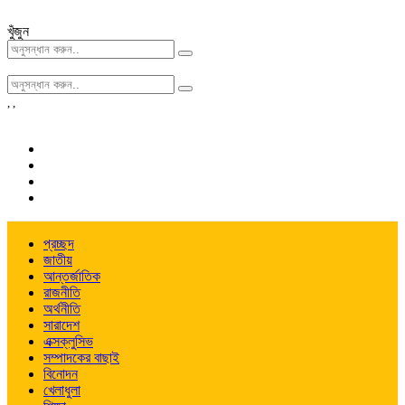
খুঁজুন
,
,
প্রচ্ছদ
জাতীয়
আন্তর্জাতিক
রাজনীতি
অর্থনীতি
সারাদেশ
এক্সক্লুসিভ
সম্পাদকের বাছাই
বিনোদন
খেলাধুলা