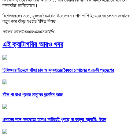
কর্মকর্তারা জানিয়েছেন।
বিশ্লেষকদের মতে, যুক্তরাষ্ট্র-ইরান উত্তেজনার পাশাপাশি ইয়েমেনের চলমান সংঘাতও
নতুন করে তীব্র হওয়ার ইঙ্গিত দিচ্ছে।
কালের আলো/জেএন/এমএসআইপি
এই ক্যাটাগরির আরও খবর
চিকিৎসার উদ্দেশে গাঁজা চাষ ও ব্যবহারের বৈধতা নেপালের গণ্ডকী প্রদেশের
চাঁদে পা রাখা প্রথম মানুষের জন্মদিন আজ
ওমানের সঙ্গে সমঝোতা হলেও অচিরেই খুলছে না হরমুজ প্রণালী: ইরান