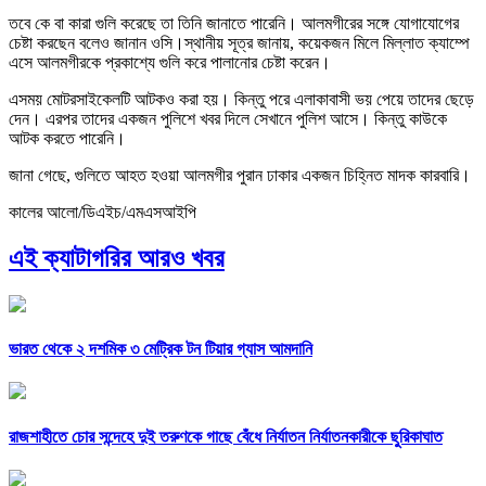
তবে কে বা কারা গুলি করেছে তা তিনি জানাতে পারেনি। আলমগীরের সঙ্গে যোগাযোগের
চেষ্টা করছেন বলেও জানান ওসি।স্থানীয় সূত্র জানায়, কয়েকজন মিলে মিল্লাত ক্যাম্পে
এসে আলমগীরকে প্রকাশ্যে গুলি করে পালানোর চেষ্টা করেন।
এসময় মোটরসাইকেলটি আটকও করা হয়। কিন্তু পরে এলাকাবাসী ভয় পেয়ে তাদের ছেড়ে
দেন। এরপর তাদের একজন পুলিশে খবর দিলে সেখানে ‍পুলিশ আসে। কিন্তু কাউকে
আটক করতে পারেনি।
জানা গেছে, গুলিতে আহত হওয়া আলমগীর ‍পুরান ঢাকার একজন চিহ্নিত মাদক কারবারি।
কালের আলো/ডিএইচ/এমএসআইপি
এই ক্যাটাগরির আরও খবর
ভারত থেকে ২ দশমিক ৩ মেট্রিক টন টিয়ার গ্যাস আমদানি
রাজশাহীতে চোর সন্দেহে দুই তরুণকে গাছে বেঁধে নির্যাতন নির্যাতনকারীকে ছুরিকাঘাত