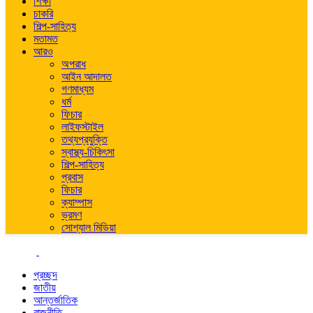
শিক্ষা
চাকরি
শিল্প-সাহিত্য
মতামত
আরও
অপরাধ
আইন আদালত
গণমাধ্যম
ধর্ম
ফিচার
লাইফস্টাইল
তথ্যপ্রযুক্তি
স্বাস্থ্য-চিকিৎসা
শিল্প-সাহিত্য
প্রবাস
ফিচার
ক্যাম্পাস
ভ্রমণ
সোশ্যাল মিডিয়া
প্রচ্ছদ
জাতীয়
আন্তর্জাতিক
রাজনীতি