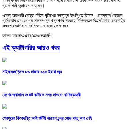
পালন করেন বিএসটিআই বিভাগীয় অফিস, রাজশাহীর সার্টিফিকেশন মার্কস উইং কর্মকর্তা
প্রকৌশলী জুনায়েদ আহমেদ।
এসময় রাজশাহী মেট্রোপলিটন পুলিশের সদস্যবৃন্দ উপস্থিত ছিলেন। জনস্বার্থে ভেজাল
প্রতিরোধ এবং গুণগত মানসম্পন্ন খাদ্যপণ্য সরবরাহ নিশ্চিতকল্পে বিএসটিআই, রাজশাহীর
এধরণের অভিযান নিয়মিতভাবে অব্যাহত থাকবে।
কালের আলো/এএইচ/এমএসআইপি
এই ক্যাটাগরির আরও খবর
নাইক্ষ্যংছড়িতে ৮৯ হাজার ৯১৬ ইয়াবা জব্দ
দেশের জ্বালানি সংকট কাটাতে সময় লাগবে: বাণিজ্যমন্ত্রী
শেরপুরের কিংবদন্তি আইনজীবী নারায়ণ চন্দ্র হোড় বাচ্চু আর নেই