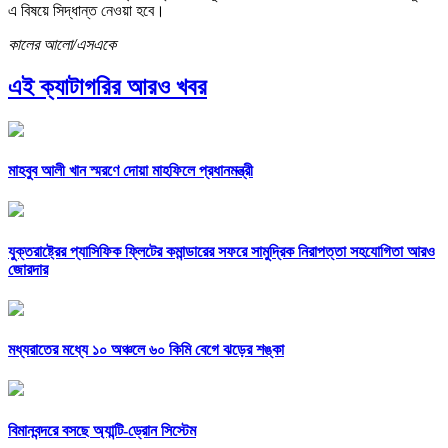
এ বিষয়ে সিদ্ধান্ত নেওয়া হবে।
কালের আলো/এসএকে
এই ক্যাটাগরির আরও খবর
মাহবুব আলী খান স্মরণে দোয়া মাহফিলে প্রধানমন্ত্রী
যুক্তরাষ্ট্রের প্যাসিফিক ফ্লিটের কমান্ডারের সফরে সামুদ্রিক নিরাপত্তা সহযোগিতা আরও
জোরদার
মধ্যরাতের মধ্যে ১০ অঞ্চলে ৬০ কিমি বেগে ঝড়ের শঙ্কা
বিমানবন্দরে বসছে অ্যান্টি-ড্রোন সিস্টেম