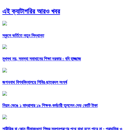
এই ক্যাটাগরির আরও খবর
স্কুলে ভর্তিতে নতুন সিদ্ধান্ত
মুখস্থ নয়, সমস্যা সমাধানের শিক্ষা দরকার : ববি হাজ্জাজ
জগন্নাথ বিশ্ববিদ্যালয়ে শিবির-ছাত্রদল সংঘর্ষ
নিয়ম ভেঙে ১ মাদ্রাসার ১৯ শিক্ষক-কর্মচারী তুললেন দেড় কোটি টাকা
শারীরিক বা কোন সীমাবদ্ধতা শিশুর স্বপ্নপূরণের পথে বাধা হতে পারে না : প্রাথমিক ও