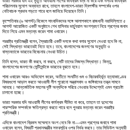
ভারত সরকার যদি এই মুহূর্তে আওয়ামী লীগের কার্যক্রম বন্ধ না করে এবং দলটির কার্যক্রম
পরিচালনার সুযোগ অব্যাহত রাখে, তাহলে বাংলাদেশ-ভারত দ্বিপক্ষীয় সম্পর্কের ওপর
নেতিবাচক প্রভাব পড়তে পারে বলে জানিয়ে দিয়েছেন তিনি।
বৃহস্পতিবার (৬ আগস্ট) বিকেলে সাংবাদিকদের সঙ্গে আলাপকালে রাজধানী নয়াদিল্লিতে ৫
আগস্ট আয়োজিত একটি অনুষ্ঠানে শেখ হাসিনার ভার্চ্যুয়াল অংশগ্রহণ নিয়ে প্রশ্নের জবাব
দিতে গিয়ে এমন মন্তব্য করেন শামা ওবায়েদ।
পররাষ্ট্র প্রতিমন্ত্রী বলেন, স্বৈরাচারী একটি দলকে কথা বলার সুযোগ দেওয়া হবে কি না,
সেই সিদ্ধান্ত ভারতেরই নিতে হবে। তবে, বাংলাদেশের জনগণের অনুভূতি ও
বাস্তবতাকে ভারতের বিবেচনায় নেওয়া উচিত।
তিনি বলেন, ভারত কী করবে, না করবে, সেটি তাদের নিজস্ব সিদ্ধান্ত। কিন্তু,
বাংলাদেশের জনগণের সেন্টিমেন্টকে ভারতের বুঝতে হবে।
শামা ওবায়েদ আরও অভিযোগ করেন, অতীতে সংঘটিত গুম ও বিচারবহির্ভূত হত্যাকাণ্ডের
বিষয়গুলো আড়াল করতে আওয়ামী লীগ পুরোনো সন্ত্রাসবাদ ও জঙ্গিবাদের তত্ত্ব সামনে
আনছে। আন্তর্জাতিক মহলের দৃষ্টি অন্যদিকে সরিয়ে নেওয়ার উদ্দেশ্যেই এমন প্রচেষ্টা
চালানো হচ্ছে।
ভারত সরকার যদি আওয়ামী লীগের কার্যক্রম সীমিত না করে, তাহলে তা দুদেশের
পারস্পরিক সম্পর্ককে ক্ষতিগ্রস্ত করতে পারে বলে পুনরায় মন্তব্য করেন পররাষ্ট্র
প্রতিমন্ত্রী।
এদিকে বাংলাদেশ ব্রিকস সম্মেলনে অংশ নেবে কি না—এমন প্রশ্নের জবাবে শামা
ওবায়েদ বলেন, বিষয়টি প্রধানমন্ত্রীর সফরসূচির ওপর নির্ভর করবে। তার সিডিউল অনুযায়ী