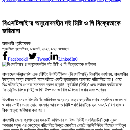
বিএসটিআই’র অনুমোদনহীন দই মিষ্টি ও ঘি বিক্রেতাকে
জরিমানা
রাজশাহী প্রতিবেদক
প্রকাশিত: বৃহস্পতিবার, ৬ আগস্ট, ২০২৬, ৯:২৪ অপরাহ্ণ
Facebook
0
Tweet
0
LinkedIn
0
বাংলাদেশ স্ট্যান্ডার্ডস এন্ড টেস্টিং ইনস্টিটিউশন (বিএসটিআই) বিভাগীয় কার্যালয়, রাজশাহীর
উদ্যোগে অদ্য রাজশাহী মহানগরীতে একটি ভ্রাম্যমাণ আদালত পরিচালিত হয়। এতে
বিএসটিআই’র গুণগত মানসনদ গ্রহণ ছাড়াই ‘সুইটমিট (মিষ্টি)’ এবং নবায়ন ব্যতিরেকে
‘ফার্মেন্টেড মিল্ক (দই) ও ঘি’ উৎপাদন ও বিক্রি-বিতরণ করায় এবং পণ্যের
উৎপাদন ও মেয়াদ উত্তীর্ণের তারিখসহ অন্যান্য অত্যাবশ্যকীয় তথ্য সম্বলিত লেবেল না
থাকায় নগরীর ভদ্রা মোড় সংলগ্ন আরাফাত মিষ্টি প্রতিষ্ঠানটিকে ২০,০০০/- (বিশ হাজার
টাকা মাত্র) জরিমানা করা হয়।
রাজশাহী জেলা প্রশাসনের সহকারী কমিশনার ও বিজ্ঞ নির্বাহী ম্যাজিস্ট্রেট মোঃ নুরুল
আবছার সবুজ এর নেতৃত্বে পরিচালিত উক্ত মোবাইল কোর্টে প্রসিকিউটর হিসেবে দায়িত্ব