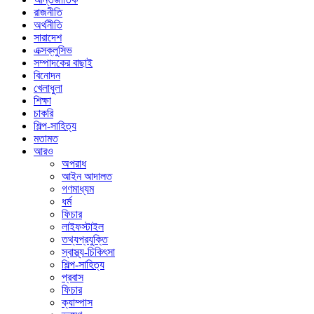
রাজনীতি
অর্থনীতি
সারাদেশ
এক্সক্লুসিভ
সম্পাদকের বাছাই
বিনোদন
খেলাধুলা
শিক্ষা
চাকরি
শিল্প-সাহিত্য
মতামত
আরও
অপরাধ
আইন আদালত
গণমাধ্যম
ধর্ম
ফিচার
লাইফস্টাইল
তথ্যপ্রযুক্তি
স্বাস্থ্য-চিকিৎসা
শিল্প-সাহিত্য
প্রবাস
ফিচার
ক্যাম্পাস