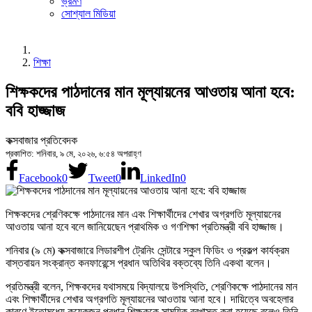
ভ্রমণ
সোশ্যাল মিডিয়া
শিক্ষা
শিক্ষকদের পাঠদানের মান মূল্যায়নের আওতায় আনা হবে:
ববি হাজ্জাজ
কক্সবাজার প্রতিবেদক
প্রকাশিত: শনিবার, ৯ মে, ২০২৬, ৬:৫৪ অপরাহ্ণ
Facebook
0
Tweet
0
LinkedIn
0
শিক্ষকদের শ্রেণিকক্ষে পাঠদানের মান এবং শিক্ষার্থীদের শেখার অগ্রগতি মূল্যায়নের
আওতায় আনা হবে বলে জানিয়েছেন প্রাথমিক ও গণশিক্ষা প্রতিমন্ত্রী ববি হাজ্জাজ।
শনিবার (৯ মে) কক্সবাজারে লিডারশীপ ট্রেনিং সেন্টারে স্কুল ফিডিং ও প্রকল্প কার্যক্রম
বাস্তবায়ন সংক্রান্ত কনফারেন্সে প্রধান অতিথির বক্তব্যে তিনি একথা বলেন।
প্রতিমন্ত্রী বলেন, শিক্ষকদের যথাসময়ে বিদ্যালয়ে উপস্থিতি, শ্রেণিকক্ষে পাঠদানের মান
এবং শিক্ষার্থীদের শেখার অগ্রগতি মূল্যায়নের আওতায় আনা হবে। দায়িত্বে অবহেলার
কারণে ইতোমধ্যে কয়েকজন প্রধান শিক্ষককে সাময়িক বরখাস্ত করা হয়েছে বলেও তিনি