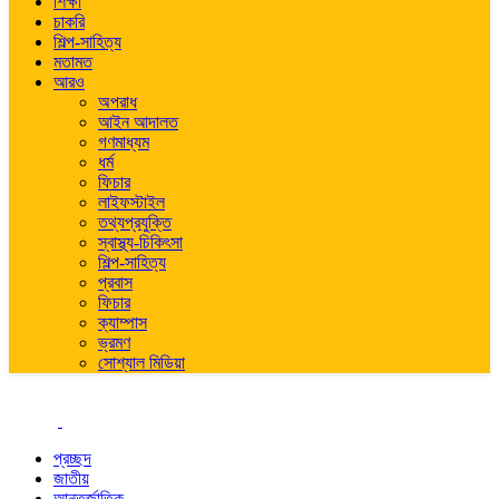
শিক্ষা
চাকরি
শিল্প-সাহিত্য
মতামত
আরও
অপরাধ
আইন আদালত
গণমাধ্যম
ধর্ম
ফিচার
লাইফস্টাইল
তথ্যপ্রযুক্তি
স্বাস্থ্য-চিকিৎসা
শিল্প-সাহিত্য
প্রবাস
ফিচার
ক্যাম্পাস
ভ্রমণ
সোশ্যাল মিডিয়া
প্রচ্ছদ
জাতীয়
আন্তর্জাতিক