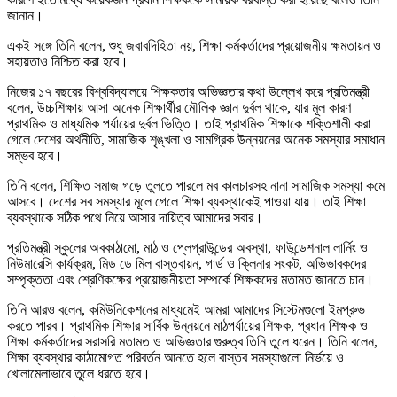
জানান।
একই সঙ্গে তিনি বলেন, শুধু জবাবদিহিতা নয়, শিক্ষা কর্মকর্তাদের প্রয়োজনীয় ক্ষমতায়ন ও
সহায়তাও নিশ্চিত করা হবে।
নিজের ১৭ বছরের বিশ্ববিদ্যালয়ে শিক্ষকতার অভিজ্ঞতার কথা উল্লেখ করে প্রতিমন্ত্রী
বলেন, উচ্চশিক্ষায় আসা অনেক শিক্ষার্থীর মৌলিক জ্ঞান দুর্বল থাকে, যার মূল কারণ
প্রাথমিক ও মাধ্যমিক পর্যায়ের দুর্বল ভিত্তি। তাই প্রাথমিক শিক্ষাকে শক্তিশালী করা
গেলে দেশের অর্থনীতি, সামাজিক শৃঙ্খলা ও সামগ্রিক উন্নয়নের অনেক সমস্যার সমাধান
সম্ভব হবে।
তিনি বলেন, শিক্ষিত সমাজ গড়ে তুলতে পারলে মব কালচারসহ নানা সামাজিক সমস্যা কমে
আসবে। দেশের সব সমস্যার মূলে গেলে শিক্ষা ব্যবস্থাকেই পাওয়া যায়। তাই শিক্ষা
ব্যবস্থাকে সঠিক পথে নিয়ে আসার দায়িত্ব আমাদের সবার।
প্রতিমন্ত্রী স্কুলের অবকাঠামো, মাঠ ও প্লেগ্রাউন্ডের অবস্থা, ফাউন্ডেশনাল লার্নিং ও
নিউমারেসি কার্যক্রম, মিড ডে মিল বাস্তবায়ন, গার্ড ও ক্লিনার সংকট, অভিভাবকদের
সম্পৃক্ততা এবং শ্রেণিকক্ষের প্রয়োজনীয়তা সম্পর্কে শিক্ষকদের মতামত জানতে চান।
তিনি আরও বলেন, কমিউনিকেশনের মাধ্যমেই আমরা আমাদের সিস্টেমগুলো ইমপ্রুভ
করতে পারব। প্রাথমিক শিক্ষার সার্বিক উন্নয়নে মাঠপর্যায়ের শিক্ষক, প্রধান শিক্ষক ও
শিক্ষা কর্মকর্তাদের সরাসরি মতামত ও অভিজ্ঞতার গুরুত্ব তিনি তুলে ধরেন। তিনি বলেন,
শিক্ষা ব্যবস্থার কাঠামোগত পরিবর্তন আনতে হলে বাস্তব সমস্যাগুলো নির্ভয়ে ও
খোলামেলাভাবে তুলে ধরতে হবে।