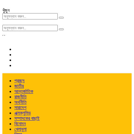
খুঁজুন
,
,
প্রচ্ছদ
জাতীয়
আন্তর্জাতিক
রাজনীতি
অর্থনীতি
সারাদেশ
এক্সক্লুসিভ
সম্পাদকের বাছাই
বিনোদন
খেলাধুলা