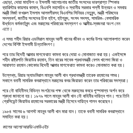
এছাড়া, দোয়া মাহফিল ও ইসলামী আলোচনায় জাতীয় সংসদের ভারপ্রাপ্ত স্পিকার
ব্যারিস্টার কায়সার কামাল, বিএনপি মহাসচিব ও স্থানীয় সরকার পল্লী উন্নয়ন ও সমবায়
মন্ত্রী মির্জা ফখরুল ইসলাম আলমগীরসহ বিএনপির সিনিয়র নেতৃবৃন্দ, মন্ত্রী পরিষদের
সদস্যবর্গ, জাতীয় সংসদের চিফ হুইপ, হুইপবৃন্দ, সংসদ সদস্য, সামরিক- বেসামরিক
ঊর্ধ্বতন কর্মকর্তাবৃন্দ এবং মরহুমের পরিবারের সদস্যগণ ও আত্মীয়-স্বজনরা অংশ নেন
এতে।
এ সময় শহীদ রিয়ার এডমিরাল মাহবুব আলী খানের জীবন ও কর্মের উপর আলোকপাত করেন
দেশের বিশিষ্ট ইসলামী চিন্তাবিদগণ।
পরে তার বিদেহী আত্মার মাগফেরাত কামনা করে দোয়া ও মোনাজাত করা হয়। একইসঙ্গে
শহীদ রাষ্ট্রপতি জিয়াউর রহমান, তিন বারের সাবেক প্রধানমন্ত্রী বেগম খালেদা জিয়া ও
আরাফাত রহমান কোকোর বিদেহী আত্মার মাগফেরাত কামনা করেও মোনাজাত করা হয়।
উল্লেখ্য, রিয়ার অ্যাডমিরাল মাহবুব আলী খান প্রধানমন্ত্রী তারেক রহমানের শশুর।
সকালে বনানী সামরিক কবরাস্থানে মরহুমের কবর জিয়ারত করেন তার পরিবারের সদস্যরা।
পরে নৌ বাহিনীসহ বিভিন্ন সংগঠনের পক্ষ থেকে মরুহমের কবরে পুস্পমাল্য অর্পন করে
শ্রদ্ধা জানানো হয়। ১৯৭৯ সালে মাহবুব আলী খান নৌ বাহিনীর দায়িত্ব পান। পরে তিনি
প্রেসিডেন্ট জিয়াউর রহমানের সরকারের মন্ত্রী হিসেবে দায়িত্ব পালন করেছেন।
১৯৮৪ সালের ৬ আগস্ট মাহবুব আলী খান মারা যান। তাকে বনানী সামরিক কবরাস্থানে
সমাহিত করা হয়।
কালের আলো/আরডি/এমডিএইচ