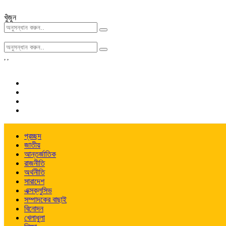
খুঁজুন
,
,
প্রচ্ছদ
জাতীয়
আন্তর্জাতিক
রাজনীতি
অর্থনীতি
সারাদেশ
এক্সক্লুসিভ
সম্পাদকের বাছাই
বিনোদন
খেলাধুলা