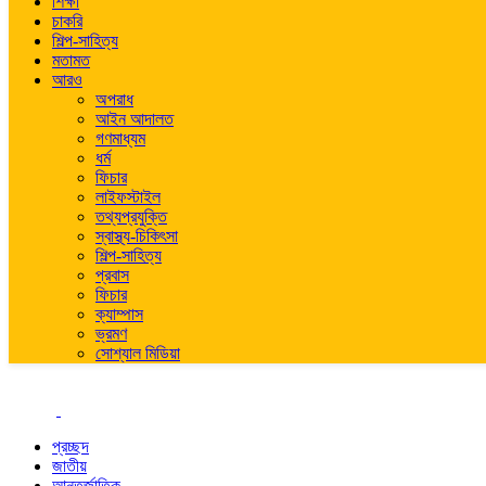
শিক্ষা
চাকরি
শিল্প-সাহিত্য
মতামত
আরও
অপরাধ
আইন আদালত
গণমাধ্যম
ধর্ম
ফিচার
লাইফস্টাইল
তথ্যপ্রযুক্তি
স্বাস্থ্য-চিকিৎসা
শিল্প-সাহিত্য
প্রবাস
ফিচার
ক্যাম্পাস
ভ্রমণ
সোশ্যাল মিডিয়া
প্রচ্ছদ
জাতীয়
আন্তর্জাতিক