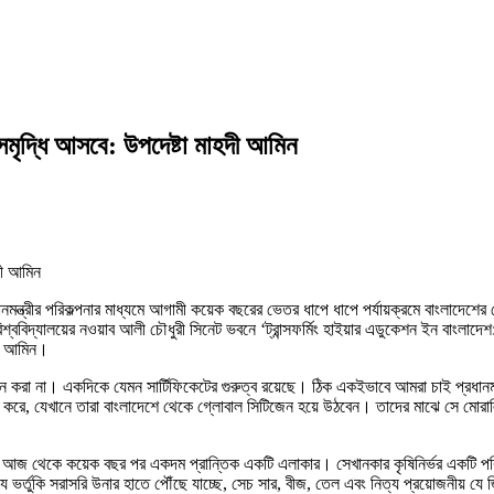
 সমৃদ্ধি আসবে: উপদেষ্টা মাহদী আমিন
রধানমন্ত্রীর পরিকল্পনার মাধ্যমে আগামী কয়েক বছরের ভেতর ধাপে ধাপে পর্যায়ক্রমে বাংলাদেশ
বিদ্যালয়ের নওয়াব আলী চৌধুরী সিনেট ভবনে ‘ট্রান্সফর্মিং হাইয়ার এডুকেশন ইন বাংলাদেশ: রো
হদী আমিন।
েট প্রদান করা না। একদিকে যেমন সার্টিফিকেটের গুরুত্ব রয়েছে। ঠিক একইভাবে আমরা চাই প্রধানম
 করে, যেখানে তারা বাংলাদেশে থেকে গ্লোবাল সিটিজেন হয়ে উঠবেন। তাদের মাঝে সে মোরালিট
 করি আজ থেকে কয়েক বছর পর একদম প্রান্তিক একটি এলাকার। সেখানকার কৃষিনির্ভর একটি পর
 যে ভর্তুকি সরাসরি উনার হাতে পৌঁছে যাচ্ছে, সেচ সার, বীজ, তেল এবং নিত্য প্রয়োজনীয় য