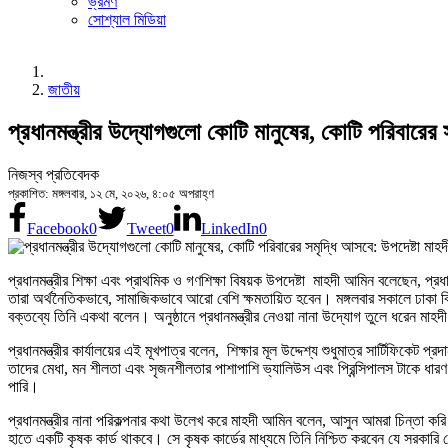
ভ্রমণ
সোশ্যাল মিডিয়া
জাতীয়
প্রধানমন্ত্রীর উদ্যোগগুলো কোটি মানুষের, কোটি পরিবারের
নিজস্ব প্রতিবেদক
প্রকাশিত: মঙ্গলবার, ১২ মে, ২০২৬, ৪:০৫ অপরাহ্ণ
Facebook
0
Tweet
0
LinkedIn
0
প্রধানমন্ত্রীর শিক্ষা এবং প্রাথমিক ও গণশিক্ষা বিষয়ক উপদেষ্টা মাহদী আমিন বলেছেন, প্
তারা অর্থনৈতিকভাবে, সামাজিকভাবে আরো বেশি ক্ষমতায়িত হবেন। মঙ্গলবার সকালে ঢাকা বিশ্ব
বক্তব্যে তিনি একথা বলেন। অনুষ্ঠানে প্রধানমন্ত্রীর নেওয়া নানা উদ্যোগ তুলে ধরেন মা
প্রধানমন্ত্রীর কার্যালয়ের এই মূখপাত্র বলেন, শিক্ষার মূল উদ্দেশ্য শুধুমাত্র সার্টিফিক
তাদের মেধা, মন শীলতা এবং সৃজনশীলতার পাশাপাশি ভ্যালিউস এবং প্রিন্সিপালস টাকে ধারণ
পারি।
প্রধানমন্ত্রীর নানা পরিকল্পনার কথা উলে­খ করে মাহদী আমিন বলেন, আসুন আমরা চিন্তা
হাতে একটি কৃষক কার্ড থাকবে। সে কৃষক কার্ডের মাধ্যমে তিনি নিশ্চিত করবেন যে সরকারি