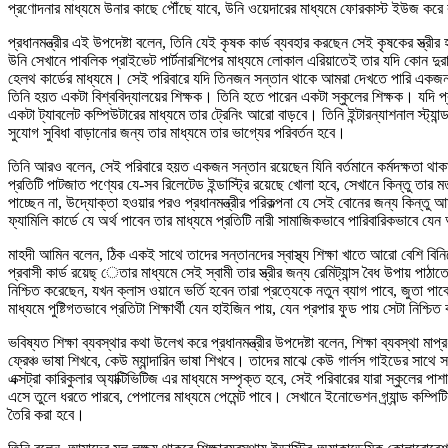
প্রণোদনার মাধ্যমে উনার কাছে পৌঁছে যাবে, উনি ওয়েদারের মাধ্যমে ফোরকাস্ট ইউজ করে কৃ
প্রধানমন্ত্রীর এই উপদেষ্টা বলেন, তিনি যেই কৃষক কার্ড ব্যবহার করছেন সেই কৃষকের স্ত
উনি সেখানে পাবলিক প্রাইভেট পার্টনারশিপের মাধ্যমে লোকাল এরিয়াতেই তার যদি কোন দুরারোগ
হেলথ কার্ডের মাধ্যমে। সেই পরিবারে যদি তিনজন সন্তান থাকে আমরা দেখতে পারি একজন স
তিনি হয়ত একটা বিশ্ববিদ্যালয়ের শিক্ষক। তিনি হতে পারেন একটা স্কুলের শিক্ষক। যদি প্র
একটা ট্যাবলেট কম্পিউটারের মাধ্যমে তার ট্রেনিং আরো বাড়বে। তিনি ইন্টারন্যাশনাল স্ট্যা
সুযোগ সুবিধা বাড়ানোর জন্য তার মাধ্যমে তার ভাগ্যের পরিবর্তন হবে।
তিনি আরও বলেন, সেই পরিবারে হয়ত একজন সন্তান রয়েছেন যিনি বর্তমানে কর্মদক্ষতা থা
প্রতিটি পাটজাত পণ্যের যে-সব রিলেটেড ইন্ডাস্ট্রি রয়েছে খোলা হবে, সেখানে কিন্তু তার
পাচ্ছেন না, উদ্যোক্তা হওয়ার পরও প্রধানমন্ত্রীর পরিকল্পনা যে সেই বোনের জন্য কিন্তু আম
ফ্যামিলি কার্ডে যে অর্থ পাবেন তার মাধ্যমে প্রতিটি নারী সামাজিকভাবে পারিবারিকভাবে য
মাহদী আমিন বলেন, ঠিক একই সাথে তাদের সন্তানদের স্বাস্থ্য শিক্ষা খাতে আরো বেশি বি
প্রবাসী কার্ড রয়েছ্ েতার মাধ্যমে সেই স্বামী তার স্ত্রীর জন্য রেমিট্যান্স বৈধ উপায় পা
নিশ্চিত করেছেন, যখন ক্লাস ওয়ানে ভর্তি হবেন তারা প্রত্যেকে নতুন ব্যাগ পাবে, জুতা পাব
মাধ্যমে পুষ্টিগতভাবে প্রতিটা শিক্ষার্থী যেন হাইজিন পায়, যেন প্রপার ফুড পায় সেটা নিশ্চি
ভবিষ্যত শিক্ষা ব্যবস্থার কথা উলে­খ করে প্রধানমন্ত্রীর উপদেষ্টা বলেন, শিক্ষা ব্যবস্
ফ্রেঞ্চ ভাষা শিখবে, কেউ ম্যান্দারিন ভাষা শিখবে। তাদের মাঝে কেউ গার্লস গাইডের সাথে
এক্সট্রা কারিকুলার অ্যাক্টিভিটিজ এর মাধ্যমে সম্পৃক্ত হবে, সেই পরিবারের যারা স্কুলের প
এসে তুলে ধরতে পারবে, পেপালের মাধ্যমে পেমেন্ট পাবে। সেখানে ইনোভেশন গ্র্যান্ড কম্পিট
তৈরি করা হবে।