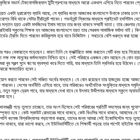
ষিকে মডার্ন টেকনোলজিক্যাল ইন্টিগ্রেশনের মাধ্যমে আরো একধাপ এগিয়ে নিতে পারবেন প্রোড
্রীর হয়ত একটা দুরারোগ্য ব্যাধি আছে, সে ব্যাধির জন্য আজকের বাংলাদেশে উনাকে ঢাকায় চলে
্য বিধি থাকে সেটার ট্রিটমেন্ট পাবেন। গভর্নমেন্ট স্কিমের মাধ্যমে প্রাইভেট হসপিটাল থেকে
ন্তান হয়ত একটা মসজিদের ইমাম সাহেব তার জন্য থাকবে সম্মানী ভাতা। তার রেগুলার যে উপা
াইমারি স্কুলের শিক্ষক হন আজকের বাংলাদেশে হয়ত তার সেরকম সামাজিক মর্যাদা নাই। কিন্তু
ন্ডার্ডের ট্রেনিং দিতে পারবেন কারিকুলাম হয়ে যাবে ডিজিটাল । সবচেয়ে বেশি গুরুত্ব করা হচ্
কার পরও বেকারত্বে পড়েছেন। কারণ তিনি যে ফ্যাক্টরিতে কাজ করতেন সেটি বন্ধ হয়ে গিয়েছ
 মত লক্ষ লক্ষ মানুষের কর্মসংস্থান নিশ্চিত হবে। সেই পরিবারে একজন বোন আছেন যে বোন হয়
রা খুব স্বল্প সুদে ঋণের ব্যবস্থা করে দিতে পারি, যার মাধ্যমে তিনি স্বনির্ভর হয়ে উঠবেন।
েন আরো ক্ষমতায়িত হবেন।
নিয়োগ করতে পারবেন সেই সঞ্চিত অর্থের মাধ্যমে। যে বোন রয়েছেন তার হাজবেন্ড হচ্ছে আজক
ঠাতে পারবেন। দেশের অর্থনীতি এগিয়ে যাবে, তার পরিবারেও অর্থনৈতিক সংযুক্তির মাধ্যমে সমৃদ্
ে, নতুন স্কুল ড্রেস পাবে, যার মাধ্যমে দেখা যাবে যে উৎসাহ উদ্দীপনার মাধ্যমে স্কুলে অ্
ত করা হবে।
থা মাপ্রধানমন্ত্রী গড়ে তুলতে চাচ্ছেন, তার অংশ হিসেবে সেই পরিবারের প্রতিটি সদস্যের জন্
 সম্পৃক্ত হবে। কেউ স্কাউট রোভারের সাথে থাকবে, কেউ বিওসির সাথে থাকবে, আমাদের যে ‘ওয়ান
াশাপাশি কলেজ বিশ্ববিদ্যালয় পড়াশোনা করছে, তাদের জন্য আমরা সেই ইকোসিস্টেম গড়ে তুলতে চাই,
িশন থাকবে, যারা ভালো করবে, সে ইউনিভার্সিটিতে যে শিক্ষার্থী পড়ছে তার পাশেই হাইটেক পার