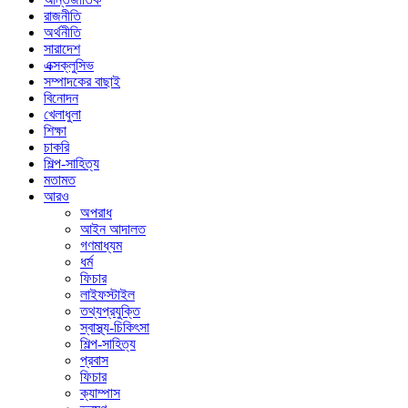
রাজনীতি
অর্থনীতি
সারাদেশ
এক্সক্লুসিভ
সম্পাদকের বাছাই
বিনোদন
খেলাধুলা
শিক্ষা
চাকরি
শিল্প-সাহিত্য
মতামত
আরও
অপরাধ
আইন আদালত
গণমাধ্যম
ধর্ম
ফিচার
লাইফস্টাইল
তথ্যপ্রযুক্তি
স্বাস্থ্য-চিকিৎসা
শিল্প-সাহিত্য
প্রবাস
ফিচার
ক্যাম্পাস