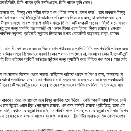
াক্টিভিটি; তিনি পাবেন কৃষি ইনসিওরেন্স, তিনি পাবেন কৃষি লোন।
 আসতে হয়, কিন্তু সেই নারীর কাছে যখন পৌঁছে যাবে ই-হেলথ কার্ড। তার মাধ্যমে কিন্তু
 বিনা খরচে সেই ট্রিটমেন্টটা আমাদের পরিকল্পনার ভিতরে রয়েছে, যা কার্যগ্রহ করা হবে
র্জন আছে তার পাশাপাশি রাষ্ট্রীয় খরচে তিনি একটি সম্মানই পাবেন। দ্বিতীয় যে সন্তান
 তার জন্য মাননীয় প্রধানমন্ত্রী যে ‘ওয়ান টিচার ওয়ান ট্যাব’ স্কিম রয়েছে। সেখানে
ছে পাবলিক স্কুলের প্রাইমারি স্কুলের টিচারদের উপরে কোয়ালিটি বাড়ানোর জন্য, তাদের
ে। আগামী বেশ কয়েক বছরের ভিতর যখন পর্যায়ক্রমে প্রতিটি চিনি কল প্রতিটি পাটকল এবং
ত বর্তমান সময়ে বিশেষভাবে সরকারি কোন প্রণদানা পাচ্ছেন না, সরকারের কোন ইনভেস্টমেন্ট
 সেই তিন ভাইয়ের প্রতিটি ভাইয়ের স্ত্রীদের জন্য ফ্যামিলি কার্ড নিশ্চিত করা হবে। আর সেই
ে বাংলাদেশে বিদেশে থেকে সহজে রেমিট্যান্স পাঠাতে পারেন না বৈধ উপায়ে, আমাদের যে
ধি আরো ত্বরান্বিত হবে। সেই পরিবারে যারা সন্তানেরা রয়েছেন তাদের জন্য প্রধানমন্ত্রী
যাডমিশনের রেট অনেকটুকু বেড়ে যাবে। তাদের প্রত্যেকের “মিড ডে মিল” নিশ্চিত হবে, যার
য সুযোগ থাকবে। তারা বাংলাদেশে বসে বিশ্ব নাগরিক হয়ে উঠবে। কেউ আরাবি ভাষা শিখবে, কেউ
 স্টুডেন্ট ওয়ান ট্রি’ প্রোগ্রাম রয়েছে, খালখানন কর্মসূচি রয়েছে প্রতিটিতে, তারা এই
 যেখানে যে কন্টেন্ট ক্রিয়েটর, সে পলিসি সাপোর্ট পাবে, তার যে কন্টেন্ট সেটি সারা বিশ্বে
্ক বা বেসিককে তার জন্য কাজের ব্যবস্থা করা হবে। ইন্ডাস্ট্রি অ্যাকাডেমিক কোলাবরেশন