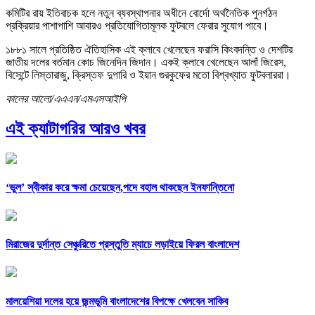
কমিটির রায় ইতিবাচক হলে নতুন ব্যবস্থাপনার অধীনে বোর্দো অর্থনৈতিক পুনর্গঠন
প্রক্রিয়ার পাশাপাশি আবারও প্রতিযোগিতামূলক ফুটবলে ফেরার সুযোগ পাবে।
১৮৮১ সালে প্রতিষ্ঠিত ঐতিহাসিক এই ক্লাবে খেলেছেন ফরাসি কিংবদন্তি ও দেশটির
জাতীয় দলের বর্তমান কোচ জিনেদিন জিদান। একই ক্লাবে খেলেছেন আলাঁ জিরেস,
বিসেন্টে লিস্তারাজু, ক্রিস্তফ দুগারি ও ইয়ান গুরকুফের মতো বিশ্বখ্যাত ফুটবলাররা।
কালের আলো/এএএন/এমএসআইপি
এই ক্যাটাগরির আরও খবর
‘ভুল’ স্বীকার করে ক্ষমা চেয়েছেন,পদে বহাল থাকছেন ইনফান্তিনো
মিরাজের দুর্দান্ত সেঞ্চুরিতে প্রস্তুতি ম্যাচে লড়াইয়ে ফিরল বাংলাদেশ
মালয়েশিয়া দলের হয়ে জন্মভূমি বাংলাদেশের বিপক্ষে খেলবেন সাকিব