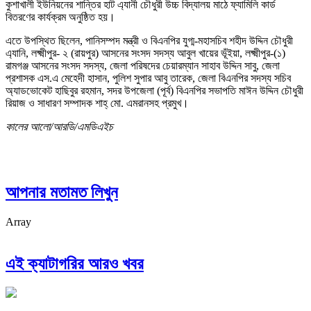
কুশাখালী ইউনিয়নের শান্তির হাট এ্যানী চৌধুরী উচ্চ বিদ্যালয় মাঠে ফ্যামিলি কার্ড
বিতরণের কার্যক্রম অনুষ্ঠিত হয়।
এতে উপস্থিত ছিলেন, পানিসম্পদ মন্ত্রী ও বিএনপির যুগ্ম-মহাসচিব শহীদ উদ্দিন চৌধুরী
এ্যানি, লক্ষ্মীপুর- ২ (রায়পুর) আসনের সংসদ সদস্য আবুল খায়ের ভূঁইয়া, লক্ষ্মীপুর-(১)
রামগঞ্জ আসনের সংসদ সদস্য, জেলা পরিষদের চেয়ারম্যান সাহাব উদ্দিন সাবু, জেলা
প্রশাসক এস.এ মেহেদী হাসান, পুলিশ সুপার আবু তারেক, জেলা বিএনপির সদস্য সচিব
অ্যাডভোকেট হাছিবুর রহমান, সদর উপজেলা (পূর্ব) বিএনপির সভাপতি মাঈন উদ্দিন চৌধুরী
রিয়াজ ও সাধারণ সম্পাদক শাহ্ মো. এমরানসহ প্রমুখ।
কালের আলো/আরডি/এমডিএইচ
আপনার মতামত লিখুন
Array
এই ক্যাটাগরির আরও খবর