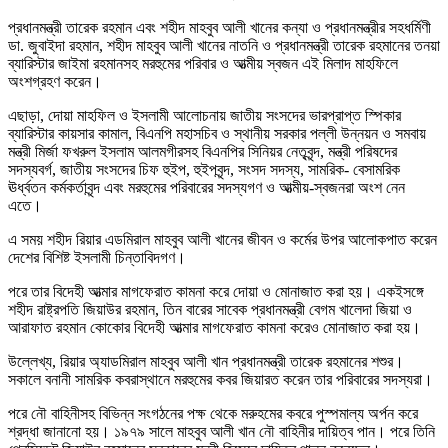
প্রধানমন্ত্রী তারেক রহমান এবং শহীদ মাহবুব আলী খানের কন্যা ও প্রধানমন্ত্রীর সহধর্মিণী
ডা. জুবাইদা রহমান, শহীদ মাহবুব আলী খানের নাতনি ও প্রধানমন্ত্রী তারেক রহমানের তনয়া
ব্যারিস্টার জাইমা রহমানসহ মরহুমের পরিবার ও আত্মীয় স্বজন এই মিলাদ মাহফিলে
অংশগ্রহণ করেন।
এছাড়া, দোয়া মাহফিল ও ইসলামী আলোচনায় জাতীয় সংসদের ভারপ্রাপ্ত স্পিকার
ব্যারিস্টার কায়সার কামাল, বিএনপি মহাসচিব ও স্থানীয় সরকার পল্লী উন্নয়ন ও সমবায়
মন্ত্রী মির্জা ফখরুল ইসলাম আলমগীরসহ বিএনপির সিনিয়র নেতৃবৃন্দ, মন্ত্রী পরিষদের
সদস্যবর্গ, জাতীয় সংসদের চিফ হুইপ, হুইপবৃন্দ, সংসদ সদস্য, সামরিক- বেসামরিক
ঊর্ধ্বতন কর্মকর্তাবৃন্দ এবং মরহুমের পরিবারের সদস্যগণ ও আত্মীয়-স্বজনরা অংশ নেন
এতে।
এ সময় শহীদ রিয়ার এডমিরাল মাহবুব আলী খানের জীবন ও কর্মের উপর আলোকপাত করেন
দেশের বিশিষ্ট ইসলামী চিন্তাবিদগণ।
পরে তার বিদেহী আত্মার মাগফেরাত কামনা করে দোয়া ও মোনাজাত করা হয়। একইসঙ্গে
শহীদ রাষ্ট্রপতি জিয়াউর রহমান, তিন বারের সাবেক প্রধানমন্ত্রী বেগম খালেদা জিয়া ও
আরাফাত রহমান কোকোর বিদেহী আত্মার মাগফেরাত কামনা করেও মোনাজাত করা হয়।
উল্লেখ্য, রিয়ার অ্যাডমিরাল মাহবুব আলী খান প্রধানমন্ত্রী তারেক রহমানের শশুর।
সকালে বনানী সামরিক কবরাস্থানে মরহুমের কবর জিয়ারত করেন তার পরিবারের সদস্যরা।
পরে নৌ বাহিনীসহ বিভিন্ন সংগঠনের পক্ষ থেকে মরুহমের কবরে পুস্পমাল্য অর্পন করে
শ্রদ্ধা জানানো হয়। ১৯৭৯ সালে মাহবুব আলী খান নৌ বাহিনীর দায়িত্ব পান। পরে তিনি