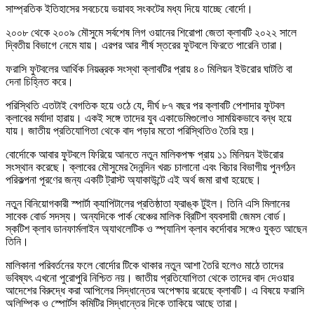
সাম্প্রতিক ইতিহাসের সবচেয়ে ভয়াবহ সংকটের মধ্য দিয়ে যাচ্ছে বোর্দো।
২০০৮ থেকে ২০০৯ মৌসুমে সর্বশেষ লিগ ওয়ানের শিরোপা জেতা ক্লাবটি ২০২২ সালে
দ্বিতীয় বিভাগে নেমে যায়। এরপর আর শীর্ষ স্তরের ফুটবলে ফিরতে পারেনি তারা।
ফরাসি ফুটবলের আর্থিক নিয়ন্ত্রক সংস্থা ক্লাবটির প্রায় ৪০ মিলিয়ন ইউরোর ঘাটতি বা
দেনা চিহ্নিত করে।
পরিস্থিতি এতটাই বেগতিক হয়ে ওঠে যে, দীর্ঘ ৮৭ বছর পর ক্লাবটি পেশাদার ফুটবল
ক্লাবের মর্যাদা হারায়। একই সঙ্গে তাদের যুব একাডেমিগুলোও সাময়িকভাবে বন্ধ হয়ে
যায়। জাতীয় প্রতিযোগিতা থেকে বাদ পড়ার মতো পরিস্থিতিও তৈরি হয়।
বোর্দোকে আবার ফুটবলে ফিরিয়ে আনতে নতুন মালিকপক্ষ প্রায় ১১ মিলিয়ন ইউরোর
সংস্থান করেছে। ক্লাবের মৌসুমের দৈনন্দিন খরচ চালানো এবং বিচার বিভাগীয় পুনর্গঠন
পরিকল্পনা পূরণের জন্য একটি ট্রাস্ট অ্যাকাউন্টে এই অর্থ জমা রাখা হয়েছে।
নতুন বিনিয়োগকারী স্পার্টা ক্যাপিটালের প্রতিষ্ঠাতা ফ্রাঙ্ক টুইল। তিনি এসি মিলানের
সাবেক বোর্ড সদস্য। অন্যদিকে পার্ক বেঞ্চের মালিক ব্রিটিশ ব্যবসায়ী জেমস বোর্ড।
স্কটিশ ক্লাব ডানফার্মলাইন অ্যাথলেটিক ও স্প্যানিশ ক্লাব কর্দোবার সঙ্গেও যুক্ত আছেন
তিনি।
মালিকানা পরিবর্তনের ফলে বোর্দোর টিকে থাকার নতুন আশা তৈরি হলেও মাঠে তাদের
ভবিষ্যৎ এখনো পুরোপুরি নিশ্চিত নয়। জাতীয় প্রতিযোগিতা থেকে তাদের বাদ দেওয়ার
আদেশের বিরুদ্ধে করা আপিলের সিদ্ধান্তের অপেক্ষায় রয়েছে ক্লাবটি। এ বিষয়ে ফরাসি
অলিম্পিক ও স্পোর্টস কমিটির সিদ্ধান্তের দিকে তাকিয়ে আছে তারা।