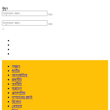
খুঁজুন
,
,
প্রচ্ছদ
জাতীয়
আন্তর্জাতিক
রাজনীতি
অর্থনীতি
সারাদেশ
এক্সক্লুসিভ
সম্পাদকের বাছাই
বিনোদন
খেলাধুলা