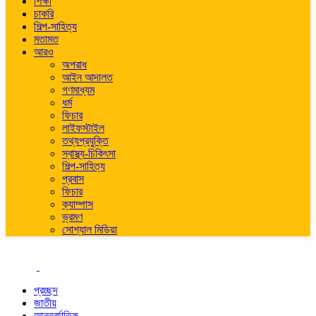
শিক্ষা
চাকরি
শিল্প-সাহিত্য
মতামত
আরও
অপরাধ
আইন আদালত
গণমাধ্যম
ধর্ম
ফিচার
লাইফস্টাইল
তথ্যপ্রযুক্তি
স্বাস্থ্য-চিকিৎসা
শিল্প-সাহিত্য
প্রবাস
ফিচার
ক্যাম্পাস
ভ্রমণ
সোশ্যাল মিডিয়া
প্রচ্ছদ
জাতীয়
আন্তর্জাতিক