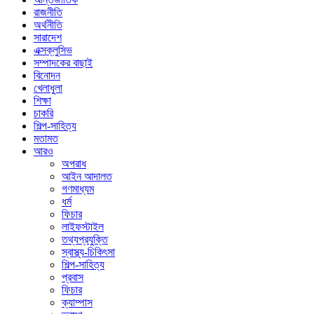
রাজনীতি
অর্থনীতি
সারাদেশ
এক্সক্লুসিভ
সম্পাদকের বাছাই
বিনোদন
খেলাধুলা
শিক্ষা
চাকরি
শিল্প-সাহিত্য
মতামত
আরও
অপরাধ
আইন আদালত
গণমাধ্যম
ধর্ম
ফিচার
লাইফস্টাইল
তথ্যপ্রযুক্তি
স্বাস্থ্য-চিকিৎসা
শিল্প-সাহিত্য
প্রবাস
ফিচার
ক্যাম্পাস