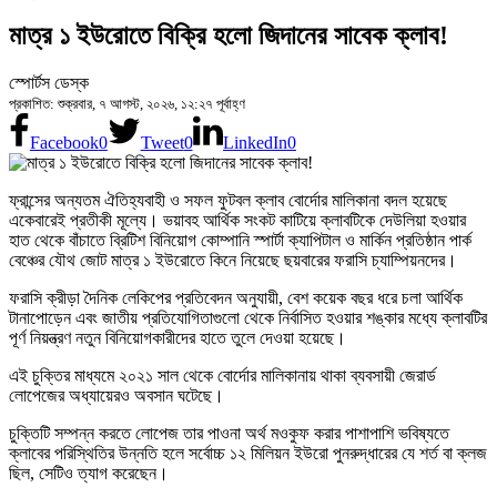
মাত্র ১ ইউরোতে বিক্রি হলো জিদানের সাবেক ক্লাব!
স্পোর্টস ডেস্ক
প্রকাশিত: শুক্রবার, ৭ আগস্ট, ২০২৬, ১২:২৭ পূর্বাহ্ণ
Facebook
0
Tweet
0
LinkedIn
0
ফ্রান্সের অন্যতম ঐতিহ্যবাহী ও সফল ফুটবল ক্লাব বোর্দোর মালিকানা বদল হয়েছে
একেবারেই প্রতীকী মূল্যে। ভয়াবহ আর্থিক সংকট কাটিয়ে ক্লাবটিকে দেউলিয়া হওয়ার
হাত থেকে বাঁচাতে ব্রিটিশ বিনিয়োগ কোম্পানি স্পার্টা ক্যাপিটাল ও মার্কিন প্রতিষ্ঠান পার্ক
বেঞ্চের যৌথ জোট মাত্র ১ ইউরোতে কিনে নিয়েছে ছয়বারের ফরাসি চ্যাম্পিয়নদের।
ফরাসি ক্রীড়া দৈনিক লেকিপের প্রতিবেদন অনুযায়ী, বেশ কয়েক বছর ধরে চলা আর্থিক
টানাপোড়েন এবং জাতীয় প্রতিযোগিতাগুলো থেকে নির্বাসিত হওয়ার শঙ্কার মধ্যে ক্লাবটির
পূর্ণ নিয়ন্ত্রণ নতুন বিনিয়োগকারীদের হাতে তুলে দেওয়া হয়েছে।
এই চুক্তির মাধ্যমে ২০২১ সাল থেকে বোর্দোর মালিকানায় থাকা ব্যবসায়ী জেরার্ড
লোপেজের অধ্যায়েরও অবসান ঘটেছে।
চুক্তিটি সম্পন্ন করতে লোপেজ তার পাওনা অর্থ মওকুফ করার পাশাপাশি ভবিষ্যতে
ক্লাবের পরিস্থিতির উন্নতি হলে সর্বোচ্চ ১২ মিলিয়ন ইউরো পুনরুদ্ধারের যে শর্ত বা ক্লজ
ছিল, সেটিও ত্যাগ করেছেন।