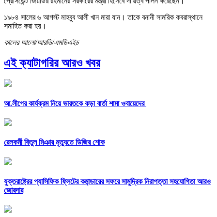
প্রেসিডেন্ট জিয়াউর রহমানের সরকারের মন্ত্রী হিসেবে দায়িত্ব পালন করেছেন।
১৯৮৪ সালের ৬ আগস্ট মাহবুব আলী খান মারা যান। তাকে বনানী সামরিক কবরাস্থানে
সমাহিত করা হয়।
কালের আলো/আরডি/এমডিএইচ
এই ক্যাটাগরির আরও খবর
আ.লীগের কার্যক্রম নিয়ে ভারতকে কড়া বার্তা শামা ওবায়েদের
রেলকর্মী বিতুল মিঞার মৃত্যুতে ডিজির শোক
যুক্তরাষ্ট্রের প্যাসিফিক ফ্লিটের কমান্ডারের সফরে সামুদ্রিক নিরাপত্তা সহযোগিতা আরও
জোরদার