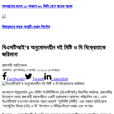
মধ্যরাতের মধ্যে ১০ অঞ্চলে ৬০ কিমি বেগে ঝড়ের শঙ্কা
বিমানবন্দরে বসছে অ্যান্টি-ড্রোন সিস্টেম
বিএসটিআই’র অনুমোদনহীন দই মিষ্টি ও ঘি বিক্রেতাকে
জরিমানা
রাজশাহী প্রতিবেদক
প্রকাশিত: বৃহস্পতিবার, ৬ আগস্ট, ২০২৬, ৯:২৪ অপরাহ্ণ
Facebook
0
Tweet
0
LinkedIn
0
বাংলাদেশ স্ট্যান্ডার্ডস এন্ড টেস্টিং ইনস্টিটিউশন (বিএসটিআই) বিভাগীয় কার্যালয়, রাজশাহীর
উদ্যোগে অদ্য রাজশাহী মহানগরীতে একটি ভ্রাম্যমাণ আদালত পরিচালিত হয়। এতে
বিএসটিআই’র গুণগত মানসনদ গ্রহণ ছাড়াই ‘সুইটমিট (মিষ্টি)’ এবং নবায়ন ব্যতিরেকে
‘ফার্মেন্টেড মিল্ক (দই) ও ঘি’ উৎপাদন ও বিক্রি-বিতরণ করায় এবং পণ্যের