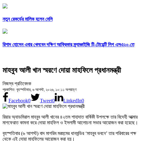
নতুন রেকর্ডের মালিক হলেন মেসি
রিশাদ হোসেন এবার খেলবেন দক্ষিণ আফ্রিকার ফ্র্যাঞ্চাইজি টি-টোয়েন্টি লিগ এসএ২০-তে
মাহবুব আলী খান স্মরণে দোয়া মাহফিলে প্রধানমন্ত্রী
নিজস্ব প্রতিবেদক
প্রকাশিত: বৃহস্পতিবার, ৬ আগস্ট, ২০২৬, ১০:১১ অপরাহ্ণ
Facebook
0
Tweet
0
LinkedIn
0
রিয়ার অ্যাডমিরাল মাহবুব আলী খানের ৪২তম শাহাদাত বার্ষিকী উপলক্ষে তার বিদেহী আত্মার
মাগফেরাত কামনা করে দোয়া মাহফিল ও ইসলামী আলোচনা সভার আয়োজন করা হয়েছে।
বৃহস্পতিবার (৬ আগস্ট) বাদ মাগরিব মরহুমের ধানমন্ডির ‘মাহবুব ভবনে’ তার পরিবারের পক্ষ
থেকে এই দোয়া মাহফিলের আয়োজন করা হয়।