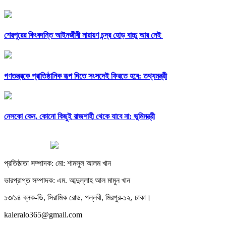
শেরপুরের কিংবদন্তি আইনজীবী নারায়ণ চন্দ্র হোড় বাচ্চু আর নেই
গণতন্ত্রকে প্রাতিষ্ঠানিক রূপ দিতে সংসদেই ফিরতে হবে: তথ্যমন্ত্রী
নেসকো কেন, কোনো কিছুই রাজশাহী থেকে যাবে না: ভূমিমন্ত্রী
প্রতিষ্ঠাতা সম্পাদক: মো: শামসুল আলম খান
ভারপ্রাপ্ত সম্পাদক: এম. আব্দুল্লাহ আল মামুন খান
১৩/১৪ ব্লক-ডি, সিরামিক রোড, পল্লবী, মিরপুর-১২, ঢাকা।
kaleralo365@gmail.com