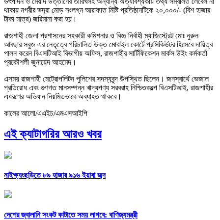
উৎপাদন ও মেয়াদ উত্তীর্ণের তারিখসহ অন্যান্য অত্যাবশ্যকীয় তথ্য সম্বলিত লেবেল না
থাকায় নগরীর ভদ্রা মোড় সংলগ্ন আরাফাত মিষ্টি প্রতিষ্ঠানটিকে ২০,০০০/- (বিশ হাজার
টাকা মাত্র) জরিমানা করা হয়।
রাজশাহী জেলা প্রশাসনের সহকারী কমিশনার ও বিজ্ঞ নির্বাহী ম্যাজিস্ট্রেট মোঃ নুরুল
আবছার সবুজ এর নেতৃত্বে পরিচালিত উক্ত মোবাইল কোর্টে প্রসিকিউটর হিসেবে দায়িত্ব
পালন করেন বিএসটিআই বিভাগীয় অফিস, রাজশাহীর সার্টিফিকেশন মার্কস উইং কর্মকর্তা
প্রকৌশলী জুনায়েদ আহমেদ।
এসময় রাজশাহী মেট্রোপলিটন পুলিশের সদস্যবৃন্দ উপস্থিত ছিলেন। জনস্বার্থে ভেজাল
প্রতিরোধ এবং গুণগত মানসম্পন্ন খাদ্যপণ্য সরবরাহ নিশ্চিতকল্পে বিএসটিআই, রাজশাহীর
এধরণের অভিযান নিয়মিতভাবে অব্যাহত থাকবে।
কালের আলো/এএইচ/এমএসআইপি
এই ক্যাটাগরির আরও খবর
নাইক্ষ্যংছড়িতে ৮৯ হাজার ৯১৬ ইয়াবা জব্দ
দেশের জ্বালানি সংকট কাটাতে সময় লাগবে: বাণিজ্যমন্ত্রী