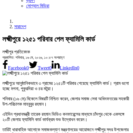
ভ্রমণ
সোশ্যাল মিডিয়া
সারাদেশ
লক্ষ্মীপুরে ১২৫১ পরিবার পেল ফ্যামিলি কার্ড
লক্ষ্মীপুর প্রতিবেদক
প্রকাশিত: শনিবার, ১৬ মে, ২০২৬, ১০:৫৭ অপরাহ্ণ
Facebook
0
Tweet
0
LinkedIn
0
লক্ষ্মীপুরে আনুষ্ঠানিকভাবে ৩ গ্রামের ১২৫১টি পরিবার পেয়েছে ফ্যামিলি কার্ড। গ্রাম গুলো
হচ্ছে মগনা, পুকুরদিয়া ও চর মটুয়া।
শনিবার (১৬ মে) বিকেলে বিষয়টি নিশ্চিত করেন, জেলার সমাজ সেবা অধিদফতরের সহকারী
উপ-পরিচালক মাহবুবুর রহমান।
এইদিন প্রধানমন্ত্রী তারেক রহমান ভিডিও কনফারেন্সের মাধ্যমে চাঁদপুর থেকে একসঙ্গে
২০টি জেলায় ফ্যামিলি কার্ড কার্যক্রম শুভ উদ্বোধন করেন।
তারিই ধারাবাহিক আলোকে সমাজকল্যাণ মন্ত্রণালয়ের আয়োজনে লক্ষ্মীপুর সদর উপজেলার