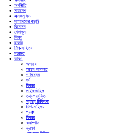
অর্থনীতি
সারাদেশ
এক্সক্লুসিভ
সম্পাদকের বাছাই
বিনোদন
খেলাধুলা
শিক্ষা
চাকরি
শিল্প-সাহিত্য
মতামত
আরও
অপরাধ
আইন আদালত
গণমাধ্যম
ধর্ম
ফিচার
লাইফস্টাইল
তথ্যপ্রযুক্তি
স্বাস্থ্য-চিকিৎসা
শিল্প-সাহিত্য
প্রবাস
ফিচার
ক্যাম্পাস
ভ্রমণ