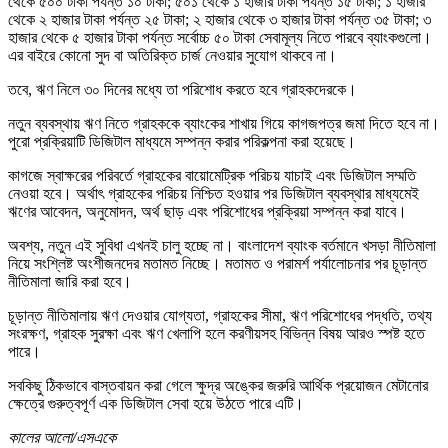
থেকে ৫০০ টাকা পর্যন্ত ১০ টাকা; ৫০১ থেকে ১ হাজার টাকা পর্যন্ত ১৫ টাকা; ১ হাজার
থেকে ২ হাজার টাকা পর্যন্ত ২৫ টাকা; ২ হাজার থেকে ৩ হাজার টাকা পর্যন্ত ৩৫ টাকা; ৩
হাজার থেকে ৫ হাজার টাকা পর্যন্ত সর্বোচ্চ ৫০ টাকা সেবামূল্য নিতে পারবে ব্যাংকগুলো।
এর বাইরে কোনো সুদ বা অতিরিক্ত চার্জ নেওয়ার সুযোগ থাকবে না।
তবে, ঋণ নিলে ৩০ দিনের মধ্যে তা পরিশোধ করতে হবে গ্রাহকদেরকে।
নতুন ব্যবস্থায় ঋণ নিতে গ্রাহককে ব্যাংকের শাখায় গিয়ে কাগজপত্র জমা দিতে হবে না।
পুরো প্রক্রিয়াটি ডিজিটাল মাধ্যমে সম্পন্ন করার পরিকল্পনা করা হয়েছে।
কাগজে স্বাক্ষরের পরিবর্তে গ্রাহকের বায়োমেট্রিক পরিচয় যাচাই এবং ডিজিটাল সম্মতি
নেওয়া হবে। অর্থাৎ গ্রাহকের পরিচয় নিশ্চিত হওয়ার পর ডিজিটাল ব্যবস্থার মাধ্যমেই
ঋণের আবেদন, অনুমোদন, অর্থ ছাড় এবং পরিশোধের প্রক্রিয়া সম্পন্ন করা যাবে।
অবশ্য, নতুন এই সুবিধা এখনই চালু হচ্ছে না। বাংলাদেশ ব্যাংক বর্তমানে খসড়া নীতিমালা
নিয়ে সংশ্লিষ্ট অংশীজনদের মতামত নিচ্ছে। মতামত ও পরামর্শ পর্যালোচনার পর চূড়ান্ত
নীতিমালা জারি করা হবে।
চূড়ান্ত নীতিমালায় ঋণ দেওয়ার যোগ্যতা, গ্রাহকের সীমা, ঋণ পরিশোধের পদ্ধতি, তথ্য
সংরক্ষণ, গ্রাহক সুরক্ষা এবং ঋণ খেলাপি হলে করণীয়সহ বিভিন্ন বিষয় আরও স্পষ্ট হতে
পারে।
সবকিছু ঠিকভাবে বাস্তবায়ন করা গেলে ক্ষুদ্র অঙ্কের জরুরি আর্থিক প্রয়োজন মেটানোর
ক্ষেত্রে গুরুত্বপূর্ণ এক ডিজিটাল সেবা হয়ে উঠতে পারে এটি।
কালের আলো/এসএকে