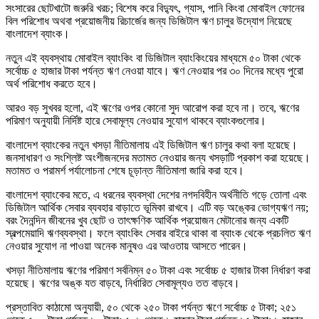
সংসারের ছোটখাটো জরুরি খরচ; বিশেষ করে বিদ্যুৎ, গ্যাস, পানি কিংবা মোবাইল ফোনের
বিল পরিশোধ অথবা প্রয়োজনীয় রিচার্জের জন্য ডিজিটাল ঋণ চালুর উদ্যোগ নিয়েছে
বাংলাদেশ ব্যাংক।
নতুন এই ব্যবস্থায় মোবাইল ব্যাংকিং বা ডিজিটাল ব্যাংকিংয়ের মাধ্যমে ৫০ টাকা থেকে
সর্বোচ্চ ৫ হাজার টাকা পর্যন্ত ঋণ নেওয়া যাবে। ঋণ নেওয়ার পর ৩০ দিনের মধ্যে পুরো
অর্থ পরিশোধ করতে হবে।
আরও বড় সুখবর হলো, এই ঋণের ওপর কোনো সুদ আরোপ করা হবে না। তবে, ঋণের
পরিমাণ অনুযায়ী নির্দিষ্ট হারে সেবামূল্য নেওয়ার সুযোগ থাকবে ব্যাংকগুলোর।
বাংলাদেশ ব্যাংকের নতুন খসড়া নীতিমালায় এই ডিজিটাল ঋণ চালুর কথা বলা হয়েছে।
জনসাধারণ ও সংশ্লিষ্ট অংশীজনদের মতামত নেওয়ার জন্য খসড়াটি প্রকাশ করা হয়েছে।
মতামত ও পরামর্শ পর্যালোচনা শেষে চূড়ান্ত নীতিমালা জারি করা হবে।
বাংলাদেশ ব্যাংকের মতে, এ ধরনের ব্যবস্থা দেশের নগদবিহীন অর্থনীতি গড়ে তোলা এবং
ডিজিটাল আর্থিক সেবার ব্যবহার বাড়াতে ভূমিকা রাখবে। এটি বড় অঙ্কের ভোগ্যঋণ নয়;
বরং দৈনন্দিন জীবনের খুব ছোট ও তাৎক্ষণিক আর্থিক প্রয়োজন মেটানোর জন্য একটি
স্বল্পমেয়াদি ঋণব্যবস্থা। ফলে ব্যাংকিং সেবার বাইরে থাকা বা ব্যাংক থেকে প্রচলিত ঋণ
নেওয়ার সুযোগ না পাওয়া অনেক মানুষও এর আওতায় আসতে পারেন।
খসড়া নীতিমালায় ঋণের পরিমাণ সর্বনিম্ন ৫০ টাকা এবং সর্বোচ্চ ৫ হাজার টাকা নির্ধারণ করা
হয়েছে। ঋণের অঙ্ক যত বাড়বে, নির্ধারিত সেবামূল্যও তত বাড়বে।
প্রস্তাবিত কাঠামো অনুযায়ী, ৫০ থেকে ২৫০ টাকা পর্যন্ত ঋণে সর্বোচ্চ ৫ টাকা; ২৫১