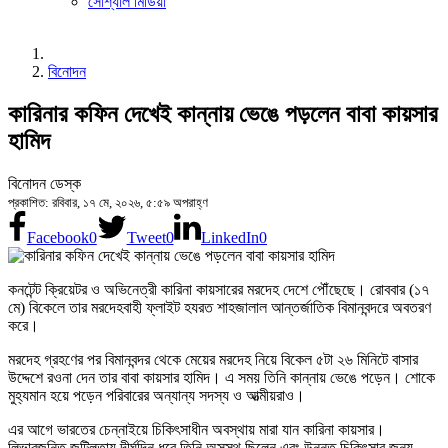
সোশ্যাল মিডিয়া
বিনোদন
কারিনার কফিন দেখেই কান্নায় ভেঙে পড়লেন বাবা কায়সার
হামিদ
বিনোদন ডেস্ক
প্রকাশিত: রবিবার, ১৭ মে, ২০২৬, ৫:৫৯ অপরাহ্ণ
Facebook
0
Tweet
0
LinkedIn
0
কনটেন্ট ক্রিয়েটর ও অভিনেত্রী কারিনা কায়সারের মরদেহ দেশে পৌঁছেছে। রোববার (১৭
মে) বিকেলে তার মরদেহবাহী ফ্লাইট হযরত শাহজালাল আন্তর্জাতিক বিমানবন্দরে অবতরণ
করে।
মরদেহ গ্রহণের পর বিমানবন্দর থেকে মেয়ের মরদেহ নিয়ে বিকেল ৫টা ২৬ মিনিটে বাসার
উদ্দেশে রওনা দেন তার বাবা কায়সার হামিদ। এ সময় তিনি কান্নায় ভেঙে পড়েন। শোকে
মুহ্যমান হয়ে পড়েন পরিবারের অন্যান্য সদস্য ও আত্মীয়রাও।
এর আগে ভারতের চেন্নাইয়ে চিকিৎসাধীন অবস্থায় মারা যান কারিনা কায়সার।
লিভারজনিত জটিলতায় দীর্ঘদিন ধরে তিনি অসুস্থ ছিলেন এবং উন্নত চিকিৎসার জন্য