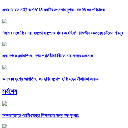
এবার ‘ওয়ান নাইট অনলি’ সিনেমাটির নগ্নতার দৃশ্যও বাদ দিলেন পরিচালক
‘আমার সঙ্গে বিয়ে নয়, হয়তো স্বপ্নের বাসর হয়েছিল’: রিজভীর বক্তব্যে চটলেন শাবনূর
এক দশকে ব্ল্যাকপিংক, দশম প্রতিষ্ঠাবার্ষিকীতে চার সদস্য একসঙ্গে
অন্তরঙ্গ দৃশ্যে আপত্তি, বড় ছবির সুযোগ হারিয়েছেন নীহারিকা এনএম
সর্বশেষ
অবসরপ্রাপ্ত এমপিওভুক্ত শিক্ষকদের জন্য বড় সুখবর!