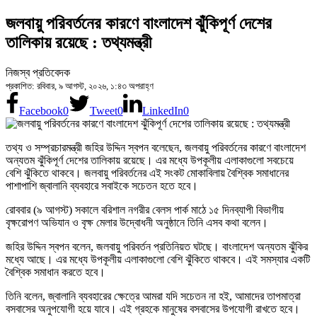
জলবায়ু পরিবর্তনের কারণে বাংলাদেশ ঝুঁকিপূর্ণ দেশের
তালিকায় রয়েছে : তথ্যমন্ত্রী
নিজস্ব প্রতিবেদক
প্রকাশিত: রবিবার, ৯ আগস্ট, ২০২৬, ১:৪৩ অপরাহ্ণ
Facebook
0
Tweet
0
LinkedIn
0
তথ্য ও সম্প্রচারমন্ত্রী জহির উদ্দিন স্বপন বলেছেন, জলবায়ু পরিবর্তনের কারণে বাংলাদেশ
অন্যতম ঝুঁকিপূর্ণ দেশের তালিকায় রয়েছে। এর মধ্যে উপকূলীয় এলাকাগুলো সবচেয়ে
বেশি ঝুঁকিতে থাকবে। জলবায়ু পরিবর্তনের এই সংকট মোকাবিলায় বৈশ্বিক সমাধানের
পাশাপাশি জ্বালানি ব্যবহারে সবাইকে সচেতন হতে হবে।
রোববার (৯ আগস্ট) সকালে বরিশাল নগরীর বেলস পার্ক মাঠে ১৫ দিনব্যাপী বিভাগীয়
বৃক্ষরোপণ অভিযান ও বৃক্ষ মেলার উদ্বোধনী অনুষ্ঠানে তিনি এসব কথা বলেন।
জহির উদ্দিন স্বপন বলেন, জলবায়ু পরিবর্তন প্রতিনিয়ত ঘটছে। বাংলাদেশ অন্যতম ঝুঁকির
মধ্যে আছে। এর মধ্যে উপকূলীয় এলাকাগুলো বেশি ঝুঁকিতে থাকবে। এই সমস্যার একটি
বৈশ্বিক সমাধান করতে হবে।
তিনি বলেন, জ্বালানি ব্যবহারের ক্ষেত্রে আমরা যদি সচেতন না হই, আমাদের তাপমাত্রা
বসবাসের অনুপযোগী হয়ে যাবে। এই গ্রহকে মানুষের বসবাসের উপযোগী রাখতে হবে।