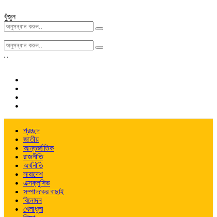
খুঁজুন
,
,
প্রচ্ছদ
জাতীয়
আন্তর্জাতিক
রাজনীতি
অর্থনীতি
সারাদেশ
এক্সক্লুসিভ
সম্পাদকের বাছাই
বিনোদন
খেলাধুলা