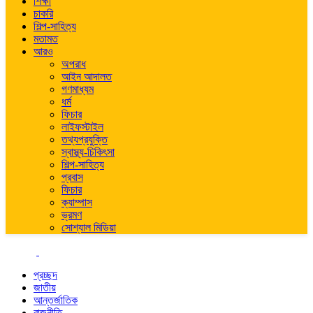
শিক্ষা
চাকরি
শিল্প-সাহিত্য
মতামত
আরও
অপরাধ
আইন আদালত
গণমাধ্যম
ধর্ম
ফিচার
লাইফস্টাইল
তথ্যপ্রযুক্তি
স্বাস্থ্য-চিকিৎসা
শিল্প-সাহিত্য
প্রবাস
ফিচার
ক্যাম্পাস
ভ্রমণ
সোশ্যাল মিডিয়া
প্রচ্ছদ
জাতীয়
আন্তর্জাতিক
রাজনীতি