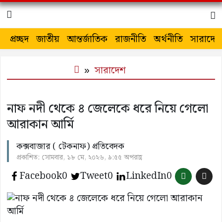
প্রচ্ছদ
জাতীয়
আন্তর্জাতিক
রাজনীতি
অর্থনীতি
সারাদেশ
সারাদেশ
নাফ নদী থেকে ৪ জেলেকে ধরে নিয়ে গেলো
আরাকান আর্মি
কক্সবাজার ( টেকনাফ) প্রতিবেদক
প্রকাশিত: সোমবার, ১৮ মে, ২০২৬, ৯:৫৫ অপরাহ্ণ
Facebook
0
Tweet
0
LinkedIn
0