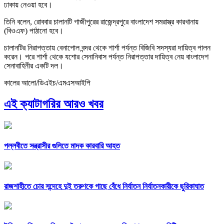
ঢাকায় নেওয়া হবে।
তিনি বলেন, রোববার চালানটি গাজীপুরের রাজেন্দ্রপুরে বাংলাদেশ সমরাস্ত্র কারখানায়
(বিওএফ) পাঠানো হবে।
চালানটির নিরাপত্তায় বেনাপোল বন্দর থেকে শার্শা পর্যন্ত বিজিবি সদস্যরা দায়িত্ব পালন
করেন। পরে শার্শা থেকে যশোর সেনানিবাস পর্যন্ত নিরাপত্তার দায়িত্ব নেয় বাংলাদেশ
সেনাবাহিনীর একটি দল।
কালের আলো/ডিএইচ/এমএসআইপি
এই ক্যাটাগরির আরও খবর
পল্লবীতে সন্ত্রাসীর গুলিতে মাদক কারবারি আহত
রাজশাহীতে চোর সন্দেহে দুই তরুণকে গাছে বেঁধে নির্যাতন নির্যাতনকারীকে ছুরিকাঘাত