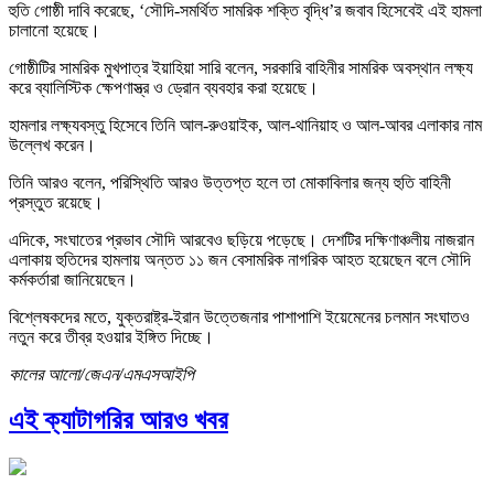
হুতি গোষ্ঠী দাবি করেছে, ‘সৌদি-সমর্থিত সামরিক শক্তি বৃদ্ধি’র জবাব হিসেবেই এই হামলা
চালানো হয়েছে।
গোষ্ঠীটির সামরিক মুখপাত্র ইয়াহিয়া সারি বলেন, সরকারি বাহিনীর সামরিক অবস্থান লক্ষ্য
করে ব্যালিস্টিক ক্ষেপণাস্ত্র ও ড্রোন ব্যবহার করা হয়েছে।
হামলার লক্ষ্যবস্তু হিসেবে তিনি আল-রুওয়াইক, আল-থানিয়াহ ও আল-আবর এলাকার নাম
উল্লেখ করেন।
তিনি আরও বলেন, পরিস্থিতি আরও উত্তপ্ত হলে তা মোকাবিলার জন্য হুতি বাহিনী
প্রস্তুত রয়েছে।
এদিকে, সংঘাতের প্রভাব সৌদি আরবেও ছড়িয়ে পড়েছে। দেশটির দক্ষিণাঞ্চলীয় নাজরান
এলাকায় হুতিদের হামলায় অন্তত ১১ জন বেসামরিক নাগরিক আহত হয়েছেন বলে সৌদি
কর্মকর্তারা জানিয়েছেন।
বিশ্লেষকদের মতে, যুক্তরাষ্ট্র-ইরান উত্তেজনার পাশাপাশি ইয়েমেনের চলমান সংঘাতও
নতুন করে তীব্র হওয়ার ইঙ্গিত দিচ্ছে।
কালের আলো/জেএন/এমএসআইপি
এই ক্যাটাগরির আরও খবর