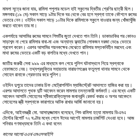
মামলা সূত্রে জানা যায়, রামিসা পপুলার মডেল হাই স্কুলের দ্বিতীয় শ্রেণির ছাত্রী ছিল।
মঙ্গলবার (১৯ মে) সকাল সাড়ে ৯টার দিকে ঘর থেকে বের হলে স্বপ্না তাকে কৌশলে রুমের
ভেতরে নেন। ওইদিন সকাল সাড়ে ১০টার দিকে রামিসাকে স্কুলে যাওয়ার জন্য খোঁজাখুঁজি
করতে থাকেন তার মা।
একপর্যায়ে আসামির রুমের সামনে শিশুটির জুতা দেখতে পান তিনি। ডাকাডাকির পর কোনও
সাড়াশব্দ না পেয়ে রামিসার বাবা-মা এবং অন্যান্য ফ্ল্যাটের লোকজন দরজা ভেঙে ভেতরে
প্রবেশ করেন। এরপর আসামির শয়নকক্ষের মেঝেতে রামিসার মস্তকবিহীন মরদেহ এবং
মাথা রুমের ভেতরে একটি বড় বালতির মধ্যে দেখতে পান।
জাতীয় জরুরী সেবা ৯৯৯ এর মাধ্যমে কল পেয়ে পুলিশ ঘটনাস্থলে গিয়ে স্বপ্নাকে
হেফাজতে নেয়। তথ্যপ্রযুক্তির সহায়তায় নারায়ণগঞ্জের ফতুল্লা থানার সামনে থেকে
সোহেল রানাকে গ্রেফতার করে পুলিশ।
ওইদিন দুপুরে তাদের ঢাকার চিফ মেট্রোপলিটন ম্যাজিস্ট্রেট আদালতে হাজির করা হয়।
এরপর আদালতে পৃথক দুটি আবেদন করেন মামলার তদন্তকারী কর্মকর্তা। এর মধ্যে একটি
আবেদন আসামি সোহেলের স্বীকারোক্তিমূলক জবানবন্দি রেকর্ড করার ও অপর আবেদনে
সোহেলের স্ত্রী স্বপ্নাকে কারাগারে আটক রাখার আর্জি জানানো হয়।
এদিকে, আইনমন্ত্রী মো. আসাদুজ্জামান বলেছেন, শিশু রামিসা হত্যা মামলায় ডিএনএ
টেস্টের রিপোর্ট ৭২ ঘণ্টার মধ্যে পেলে ঈদের আগেই মামলার চার্জশিট দেওয়া হবে। আজ
শনিবার গণমাধ্যমকে তিনি এ কথা বলেন
কালের আলো/এএন/এমএসআইপি