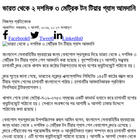
ভারত থেকে ২ দশমিক ৩ মেট্রিক টন টিয়ার গ্যাস আমদানি
নিজস্ব প্রতিবেদক
প্রকাশিত: শুক্রবার, ৭ আগস্ট, ২০২৬, ১১:২৭ অপরাহ্ণ
Facebook
0
Tweet
0
LinkedIn
0
বাংলাদেশ সেনাবাহিনীর ব্যবহারের জন্য বেনাপোল স্থলবন্দর দিয়ে ভারত থেকে ২ দশমিক ৩
মেট্রিক টন টিয়ার গ্যাস শেল আমদানি করা হয়েছে। বৃহস্পতিবার (৭ আগস্ট) সন্ধ্যায়
চালানটি বন্দর থেকে খালাস করে কঠোর নিরাপত্তার মধ্যে যশোর ক্যান্টনমেন্টে পাঠানো হয়।
বন্দর সূত্রে জানা গেছে, ভারতের নরেন্দ্র এক্সপ্লোসিভ লিমিটেড ১৪৫টি কাঠের বাক্সে করে
টিয়ার গ্যাস শেলের চালানটি বাংলাদেশে পাঠায়। চালানটির আমদানিকারক প্রতিষ্ঠান
সিনসিয়ার ইন্টারন্যাশনাল।
খালাস শেষে ঢাকা মেট্রো-ন-১৯-৩৭৫৩ নম্বরের একটি কাভার্ড ভ্যানে করে চালানটি যশোর
ক্যান্টনমেন্টে পাঠানো হয়। সেখানে সংরক্ষণের পর আগামী ৯ আগস্ট ঢাকার উদ্দেশে
পাঠানোর কথা রয়েছে।
বেনাপোল স্থলবন্দরের উপপরিচালক রুহুল আমিন বলেন, বাংলাদেশ সেনাবাহিনীর ব্যবহারের
জন্য ভারত থেকে ২ দশমিক ৩ মেট্রিক টন টিয়ার গ্যাস শেল বেনাপোল বন্দরে এসেছে।
বন্দরে পৌঁছানোর পর প্রয়োজনীয় শুল্ক ও আনুষ্ঠানিকতা দ্রুত সম্পন্ন করে চালানটি খালাস
দেওয়া হয়েছে। এটি যশোর ক্যান্টনমেন্টে পাঠানো হয়েছে। আগামী ৯ আগস্ট সেখান থেকে