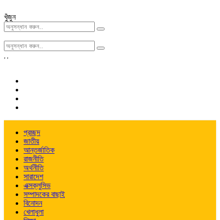
খুঁজুন
,
,
প্রচ্ছদ
জাতীয়
আন্তর্জাতিক
রাজনীতি
অর্থনীতি
সারাদেশ
এক্সক্লুসিভ
সম্পাদকের বাছাই
বিনোদন
খেলাধুলা