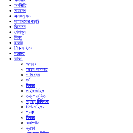
অর্থনীতি
সারাদেশ
এক্সক্লুসিভ
সম্পাদকের বাছাই
বিনোদন
খেলাধুলা
শিক্ষা
চাকরি
শিল্প-সাহিত্য
মতামত
আরও
অপরাধ
আইন আদালত
গণমাধ্যম
ধর্ম
ফিচার
লাইফস্টাইল
তথ্যপ্রযুক্তি
স্বাস্থ্য-চিকিৎসা
শিল্প-সাহিত্য
প্রবাস
ফিচার
ক্যাম্পাস
ভ্রমণ