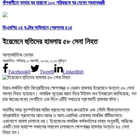
বাঁশখালীতে বন্যায় ঘর হারানো ১০০ পরিবারকে ঘর দেবেন প্রধানমন্ত্রী
ডিএমপির ২৪ ঘণ্টার অভিযানে গ্রেপ্তার ৪১৪
ইয়েমেনে হুতিদের হামলায় ৫৮ সেনা নিহত
আন্তর্জাতিক ডেস্ক
প্রকাশিত: শনিবার, ৮ আগস্ট, ২০২৬, ২:১৬ পূর্বাহ্ণ
Facebook
0
Tweet
0
LinkedIn
0
ইরান-সমর্থিত হুতি বিদ্রোহীদের ক্ষেপণাস্ত্র ও ড্রোন হামলায় ইয়েমেনে অন্তত ৫৮ সেনা
সদস্য নিহত হয়েছেন। সামরিক সূত্রের বরাত দিয়ে টাইমস অব ইসরায়েল জানিয়েছে, গত
চার বছরের মধ্যে দেশটিতে এক দিনে এটিই সবচেয়ে প্রাণঘাতী হামলার ঘটনা।
স্থানীয় সময় বৃহস্পতিবার মারিব প্রদেশের আল-রুওয়াইক এবং সৌদি সীমান্তসংলগ্ন
হাদ্রামাউত প্রদেশের আল-আবর ও আল-ওয়াদিয়া এলাকার সামরিক ঘাঁটিগুলোতে
একযোগে হামলা চালানো হয়। ইয়েমেনের সামরিক কর্মকর্তাদের ভাষ্য অনুযায়ী, মারিবের
একটি সেনা ক্যাম্পে সকালের সমাবেশ চলাকালে ক্ষেপণাস্ত্র হামলায় অন্তত ৪৫ সেনা
নিহত হন।