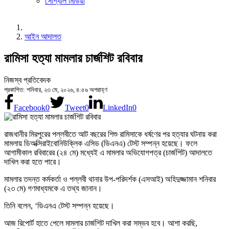
সোশ্যাল মিডিয়া
আইন আদালত
রামিসা হত্যা মামলার চার্জশিট রবিবার
নিজস্ব প্রতিবেদক
প্রকাশিত: শনিবার, ২৩ মে, ২০২৬, ৪:৫৬ অপরাহ্ণ
Facebook
0
Tweet
0
LinkedIn
0
রাজধানীর মিরপুরের পল্লবীতে আট বছরের শিশু রামিসাকে ধর্ষণের পর হত্যার ঘটনায় করা
মামলায় ডিঅক্সিরাইবোনিউক্লিক এসিড (ডিএনএ) টেস্ট সম্পন্ন হয়েছে। ফলে
আগামীকাল রবিবারের (২৪ মে) মধ্যেই এ মামলার অভিযোগপত্র (চার্জশিট) আদালতে
দাখিল করা হতে পারে।
মামলার তদন্ত কর্মকর্তা ও পল্লবী থানার উপ-পরিদর্শক (এসআই) অহিদুজ্জামান শনিবার
(২৩ মে) গণমাধ্যমকে এ তথ্য জানান।
তিনি বলেন, ‘ডিএনএ টেস্ট সম্পন্ন হয়েছে।
আজ রিপোর্ট হাতে পেলে মামলার চার্জশিট দাখিল করা সম্ভব হবে। আশা করছি,