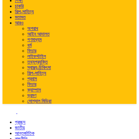
শিক্ষা
চাকরি
শিল্প-সাহিত্য
মতামত
আরও
অপরাধ
আইন আদালত
গণমাধ্যম
ধর্ম
ফিচার
লাইফস্টাইল
তথ্যপ্রযুক্তি
স্বাস্থ্য-চিকিৎসা
শিল্প-সাহিত্য
প্রবাস
ফিচার
ক্যাম্পাস
ভ্রমণ
সোশ্যাল মিডিয়া
প্রচ্ছদ
জাতীয়
আন্তর্জাতিক
রাজনীতি