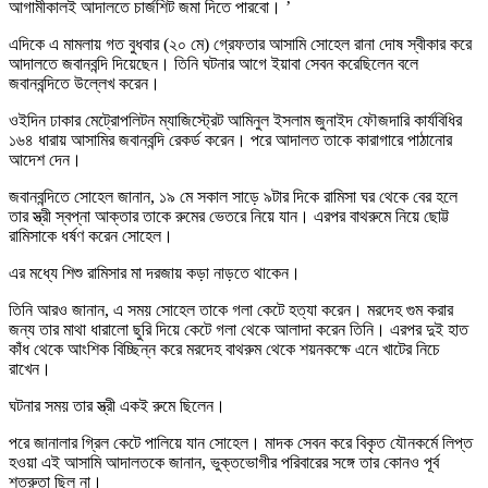
আগামীকালই আদালতে চার্জশিট জমা দিতে পারবো। ’
এদিকে এ মামলায় গত বুধবার (২০ মে) গ্রেফতার আসামি সোহেল রানা দোষ স্বীকার করে
আদালতে জবানবন্দি দিয়েছেন। তিনি ঘটনার আগে ইয়াবা সেবন করেছিলেন বলে
জবানবন্দিতে উল্লেখ করেন।
ওইদিন ঢাকার মেট্রোপলিটন ম্যাজিস্ট্রেট আমিনুল ইসলাম জুনাইদ ফৌজদারি কার্যবিধির
১৬৪ ধারায় আসামির জবানবন্দি রেকর্ড করেন। পরে আদালত তাকে কারাগারে পাঠানোর
আদেশ দেন।
জবানবন্দিতে সোহেল জানান, ১৯ মে সকাল সাড়ে ৯টার দিকে রামিসা ঘর থেকে বের হলে
তার স্ত্রী স্বপ্না আক্তার তাকে রুমের ভেতরে নিয়ে যান। এরপর বাথরুমে নিয়ে ছোট্ট
রামিসাকে ধর্ষণ করেন সোহেল।
এর মধ্যে শিশু রামিসার মা দরজায় কড়া নাড়তে থাকেন।
তিনি আরও জানান, এ সময় সোহেল তাকে গলা কেটে হত্যা করেন। মরদেহ গুম করার
জন্য তার মাথা ধারালো ছুরি দিয়ে কেটে গলা থেকে আলাদা করেন তিনি। এরপর দুই হাত
কাঁধ থেকে আংশিক বিচ্ছিন্ন করে মরদেহ বাথরুম থেকে শয়নকক্ষে এনে খাটের নিচে
রাখেন।
ঘটনার সময় তার স্ত্রী একই রুমে ছিলেন।
পরে জানালার গ্রিল কেটে পালিয়ে যান সোহেল। মাদক সেবন করে বিকৃত যৌনকর্মে লিপ্ত
হওয়া এই আসামি আদালতকে জানান, ভুক্তভোগীর পরিবারের সঙ্গে তার কোনও পূর্ব
শত্রুতা ছিল না।