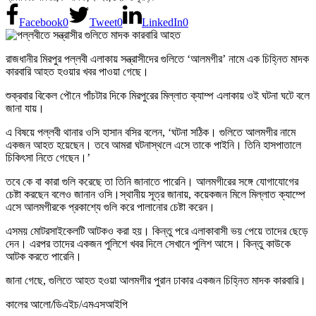
Facebook
0
Tweet
0
LinkedIn
0
রাজধানীর মিরপুর পল্লবী এলাকায় সন্ত্রাসীদের গুলিতে ‘আলমগীর’ নামে এক চিহ্নিত মাদক
কারবারি আহত হওয়ার খবর পাওয়া গেছে।
শুক্রবার বিকেল পৌনে পাঁচটার দিকে মিরপুরের মিল্লাত ক্যাম্প এলাকায় ওই ঘটনা ঘটে বলে
জানা যায়।
এ বিষয়ে পল্লবী থানার ওসি হাসান বসির বলেন, ‘ঘটনা সঠিক। গুলিতে আলমগীর নামে
একজন আহত হয়েছেন। তবে আমরা ঘটনাস্থলে এসে তাকে পাইনি। তিনি হাসপাতালে
চিকিৎসা নিতে গেছেন।’
তবে কে বা কারা গুলি করেছে তা তিনি জানাতে পারেনি। আলমগীরের সঙ্গে যোগাযোগের
চেষ্টা করছেন বলেও জানান ওসি।স্থানীয় সূত্র জানায়, কয়েকজন মিলে মিল্লাত ক্যাম্পে
এসে আলমগীরকে প্রকাশ্যে গুলি করে পালানোর চেষ্টা করেন।
এসময় মোটরসাইকেলটি আটকও করা হয়। কিন্তু পরে এলাকাবাসী ভয় পেয়ে তাদের ছেড়ে
দেন। এরপর তাদের একজন পুলিশে খবর দিলে সেখানে ‍পুলিশ আসে। কিন্তু কাউকে
আটক করতে পারেনি।
জানা গেছে, গুলিতে আহত হওয়া আলমগীর ‍পুরান ঢাকার একজন চিহ্নিত মাদক কারবারি।
কালের আলো/ডিএইচ/এমএসআইপি