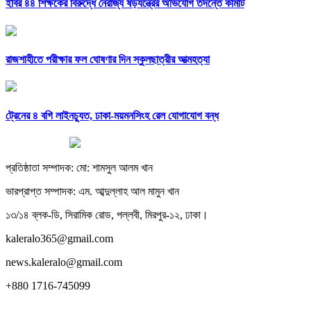
ইবির ৪৪ শিক্ষকের বিরুদ্ধে নৈরাজ্য ষড়যন্ত্রের অভিযোগ তদন্তে কমিটি
রাজশাহীতে পরীক্ষার ফল ঘোষণার দিন স্কুলছাত্রীর আত্মহত্যা
ট্রেনের ৪ বগি লাইনচ্যুত, ঢাকা-ময়মনসিংহ রেল যোগাযোগ বন্ধ
প্রতিষ্ঠাতা সম্পাদক: মো: শামসুল আলম খান
ভারপ্রাপ্ত সম্পাদক: এম. আব্দুল্লাহ আল মামুন খান
১৩/১৪ ব্লক-ডি, সিরামিক রোড, পল্লবী, মিরপুর-১২, ঢাকা।
kaleralo365@gmail.com
news.kaleralo@gmail.com
+880 1716-745099