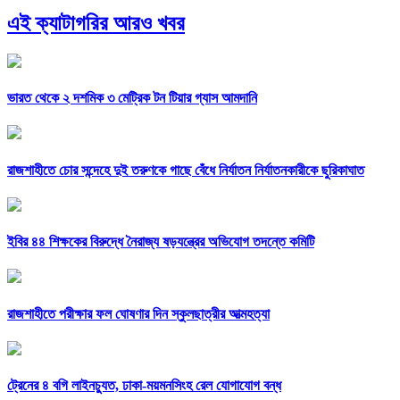
এই ক্যাটাগরির আরও খবর
ভারত থেকে ২ দশমিক ৩ মেট্রিক টন টিয়ার গ্যাস আমদানি
রাজশাহীতে চোর সন্দেহে দুই তরুণকে গাছে বেঁধে নির্যাতন নির্যাতনকারীকে ছুরিকাঘাত
ইবির ৪৪ শিক্ষকের বিরুদ্ধে নৈরাজ্য ষড়যন্ত্রের অভিযোগ তদন্তে কমিটি
রাজশাহীতে পরীক্ষার ফল ঘোষণার দিন স্কুলছাত্রীর আত্মহত্যা
ট্রেনের ৪ বগি লাইনচ্যুত, ঢাকা-ময়মনসিংহ রেল যোগাযোগ বন্ধ