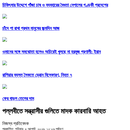
চিকিৎসার উদ্দেশে গাঁজা চাষ ও ব্যবহারের বৈধতা নেপালের গণ্ডকী প্রদেশের
চাঁদে পা রাখা প্রথম মানুষের জন্মদিন আজ
ওমানের সঙ্গে সমঝোতা হলেও অচিরেই খুলছে না হরমুজ প্রণালী: ইরান
রাশিয়ার ব্যস্ত সৈকতে ড্রোন বিস্ফোরণ, নিহত ৭
ফের বাড়ল তেলের দাম
পল্লবীতে সন্ত্রাসীর গুলিতে মাদক কারবারি আহত
নিজস্ব প্রতিবেদক
প্রকাশিত: শনিবার, ৮ আগস্ট, ২০২৬, ১২:০৬ পূর্বাহ্ণ