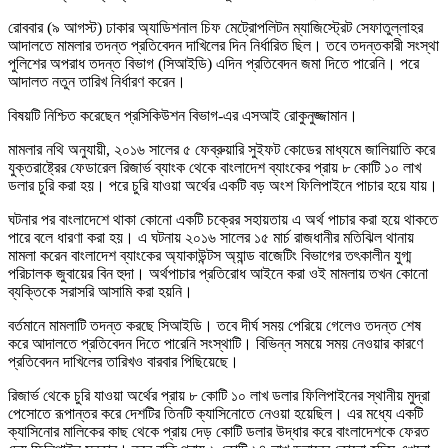
রোববার (৯ আগস্ট) ঢাকার অ্যাডিশনাল চিফ মেট্রোপলিটন ম্যাজিস্ট্রেট সেফাতুল্লাহর
আদালতে মামলার তদন্ত প্রতিবেদন দাখিলের দিন নির্ধারিত ছিল। তবে তদন্তকারী সংস্থা
পুলিশের অপরাধ তদন্ত বিভাগ (সিআইডি) এদিন প্রতিবেদন জমা দিতে পারেনি। পরে
আদালত নতুন তারিখ নির্ধারণ করেন।
বিষয়টি নিশ্চিত করেছেন প্রসিকিউশন বিভাগ-এর এসআই রোকুনুজ্জামান।
মামলার নথি অনুযায়ী, ২০১৬ সালের ৫ ফেব্রুয়ারি সুইফট কোডের মাধ্যমে জালিয়াতি করে
যুক্তরাষ্ট্রের ফেডারেল রিজার্ভ ব্যাংক থেকে বাংলাদেশ ব্যাংকের প্রায় ৮ কোটি ১০ লাখ
ডলার চুরি করা হয়। পরে চুরি যাওয়া অর্থের একটি বড় অংশ ফিলিপাইনে পাচার হয়ে যায়।
ঘটনার পর বাংলাদেশে থাকা কোনো একটি চক্রের সহায়তায় এ অর্থ পাচার করা হয়ে থাকতে
পারে বলে ধারণা করা হয়। এ ঘটনায় ২০১৬ সালের ১৫ মার্চ রাজধানীর মতিঝিল থানায়
মামলা করেন বাংলাদেশ ব্যাংকের অ্যাকাউন্টস অ্যান্ড বাজেটিং বিভাগের তৎকালীন যুগ্ম
পরিচালক জুবায়ের বিন হুদা। অর্থপাচার প্রতিরোধ আইনে করা ওই মামলায় তখন কোনো
ব্যক্তিকে সরাসরি আসামি করা হয়নি।
বর্তমানে মামলাটি তদন্ত করছে সিআইডি। তবে দীর্ঘ সময় পেরিয়ে গেলেও তদন্ত শেষ
করে আদালতে প্রতিবেদন দিতে পারেনি সংস্থাটি। বিভিন্ন সময়ে সময় নেওয়ার কারণে
প্রতিবেদন দাখিলের তারিখও বারবার পিছিয়েছে।
রিজার্ভ থেকে চুরি যাওয়া অর্থের প্রায় ৮ কোটি ১০ লাখ ডলার ফিলিপাইনের স্থানীয় মুদ্রা
পেসোতে রূপান্তর করে দেশটির তিনটি ক্যাসিনোতে নেওয়া হয়েছিল। এর মধ্যে একটি
ক্যাসিনোর মালিকের কাছ থেকে প্রায় দেড় কোটি ডলার উদ্ধার করে বাংলাদেশকে ফেরত