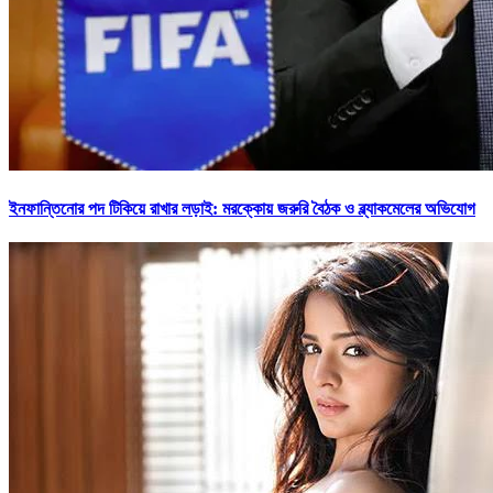
ইনফান্তিনোর পদ টিকিয়ে রাখার লড়াই: মরক্কোয় জরুরি বৈঠক ও ব্ল্যাকমেলের অভিযোগ