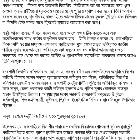
গ্রহণ করেছে। বিশেষ করে রাজশাহী বিভাগীয় স্টেডিয়ামে আগের সরকারের সময় খুলে
নেওয়া ফ্লাডলাইটগুলো দ্রুততম সময়ের মধ্যে পুনরায় স্থাপন করা হবে। তিনি আশাবাদ
ব্যক্ত করেন যে, খুব শীঘ্রই রাজশাহীতে আন্তর্জাতিক মানের ফুটবল টুর্নামেন্ট এবং বিপিএল
বা বিদেশি টেস্ট দলের সাথে ক্রিকেট ম্যাচের আয়োজন করা হবে।
মন্ত্রী আরও বলেন, জীবনে সফল হতে হলে আগে লক্ষ্য ঠিক করতে হবে এবং
আত্মবিশ্বাসের সাথে কঠোর অনুশীলন করতে হবে। তিনি উল্লেখ করেন যে, রাজশাহীতে
বিকেএসপি হওয়ার মাধ্যমে এখানকার প্রতিভাবান খুদে খেলোয়াড়রা ভবিষ্যতে জাতীয়
পর্যায়ে সুনাম বয়ে আনবে। ভবিষ্যতে এই ধরনের বড় বড় ক্রীড়া আসর আয়োজনে
সরকারের পক্ষ থেকে সব ধরনের আর্থিক ও প্রশাসনিক সহযোগিতা অব্যাহত থাকবে বলেও
তিনি আশ্বাস দেন।
রাজশাহী বিভাগীয় কমিশনার ড. আ. ন. ম. বজলুর রশীদ এর সভাপতিত্বে অনুষ্ঠানে বিশেষ
অতিথি হিসেবে সংসদ সদস্য অ্যাডভোকেট শফিকুল হক মিলন, অতিরিক্ত বিভাগীয়
কমিশনার রেজাউল আলম সরকার, রাজশাহী মেট্রোপলিটন পুলিশের অতিরিক্ত কমিশনার
আল মামুন, জেলা প্রশাসক কাজী শহিদুল ইসলাম এবং পুলিশ সুপার মোহাম্মদ নাঈমুল
হাছান উপস্থিত ছিলেন। অন্যান্যের মধ্যে সরকারি-বেসরকারি দপ্তরের ঊর্ধ্বতন
কর্মকর্তাবৃন্দ, শিক্ষক-শিক্ষার্থী, সুধীজন, প্রিন্ট ও ইলেক্ট্রনিক মিডিয়ার সাংবাদিকবৃন্দ উপস্থিত
ছিলেন।
অনুষ্ঠান শেষে মন্ত্রী বিজয়ীদের হাতে পুরস্কার তুলে দেন।
উল্লেখ্য যে, রাজশাহীতে বিভাগীয় পর্যায়ে প্রাথমিক বিদ্যালয় গোল্ডকাপ ফুটবল টুর্নামেন্ট
প্রতিযোগিতায় বালক গ্রুপে চ্যাম্পিয়ান হয়েছে পাবনার দ্বীপচর দেওয়ানপাড়া সরকারি
প্রাথমিক বিদ্যালয় এবং রানার আপ হয়েছে কাশিমপুর সরকারি প্রাথমিক বিদ্যালয়। বালক