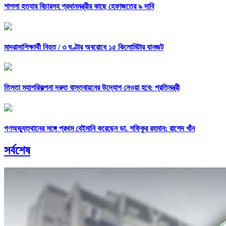
শাপলা হত্যার বিচারসহ প্রধানমন্ত্রীর কাছে হেফাজতের ৯ দাবি
মাদরাসাশিক্ষার্থী নিহত /
৩ ঘণ্টার অবরোধে ১৫ কিলোমিটার যানজট
তিস্তা মহাপরিকল্পনা দ্রুত বাস্তবায়নের উদ্যোগ নেওয়া হবে: প্রতিমন্ত্রী
গণঅভ্যুত্থানের সঙ্গে প্রথম বেইমানি করেছেন ডা. শফিকুর রহমান: রাশেদ খাঁন
সর্বশেষ