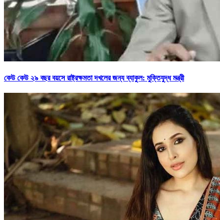
কেউ কেউ ২৯ বছর বয়সে রাষ্ট্রক্ষমতা দখলের জন্য ব্যাকুল: মুক্তিযুদ্ধ মন্ত্রী