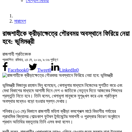
সোশ্যাল মিডিয়া
সারাদেশ
রাজশাহীকে ক্রীড়াক্ষেত্রে গৌরবময় অবস্থানে ফিরিয়ে নেয়া
হবে: ভূমিমন্ত্রী
রাজশাহী প্রতিবেদক
প্রকাশিত: রবিবার, ২৪ মে, ২০২৬, ৯:৩৬ পূর্বাহ্ণ
Facebook
0
Tweet
0
LinkedIn
0
ভূমিমন্ত্রী মিজানুর রহমান মিনু বলেছেন, খেলাধুলার মাধ্যমে নিজেদের সুগঠিত করে এবং
মেধা বিকাশের মাধ্যমে আগামী দিনে দেশ ও জাতিকে নেতৃত্ব দিতে আজকের শিশুদের
প্রস্তুতি নিতে হবে। তিনি বলেন, খেলাধুলা মানুষকে সুশৃঙ্খল করে এবং প্রতিকূল
অবস্থার মধ্যেও বড়ো হওয়ার স্বপ্ন দেখায়।
শনিবার (২৩ মে) বিকালে রাজশাহী মহিলা ক্রীড়া কমপ্লেক্স মাঠে বিভাগীয় পর্যায়ের
প্রাথমিক বিদ্যালয় গোল্ডকাপ ফুটবল টুর্নামেন্টের সমাপনী ও পুরস্কার বিতরণ অনুষ্ঠানে
প্রধান অতিথির বক্তৃতায় তিনি এসব কথা বলেন।
মন্ত্রী বলেন, রাজশাহীর খেলাধুলাকে আরও এগিয়ে নেওয়ার জন্য সরকার নানা উদ্যোগ