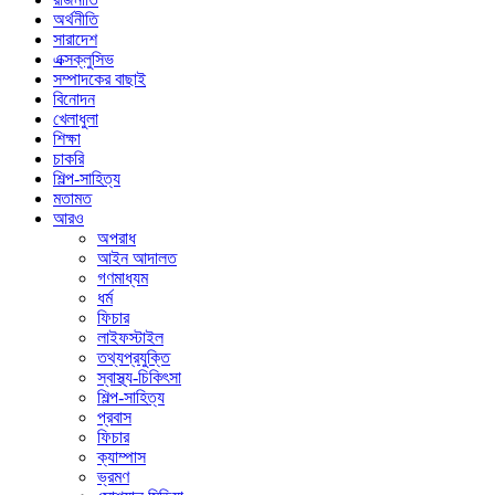
অর্থনীতি
সারাদেশ
এক্সক্লুসিভ
সম্পাদকের বাছাই
বিনোদন
খেলাধুলা
শিক্ষা
চাকরি
শিল্প-সাহিত্য
মতামত
আরও
অপরাধ
আইন আদালত
গণমাধ্যম
ধর্ম
ফিচার
লাইফস্টাইল
তথ্যপ্রযুক্তি
স্বাস্থ্য-চিকিৎসা
শিল্প-সাহিত্য
প্রবাস
ফিচার
ক্যাম্পাস
ভ্রমণ