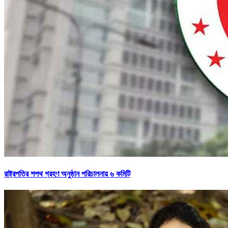
রাষ্ট্রপতির শপথ গ্রহণ অনুষ্ঠান পরিচালনায় ৬ কমিটি