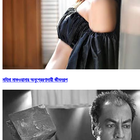
মহিমা মাকওয়ানার অনুপ্রেরণাদায়ী জীবনগল্প