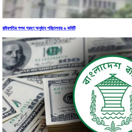
রাষ্ট্রপতির শপথ গ্রহণ অনুষ্ঠান পরিচালনায় ৬ কমিটি