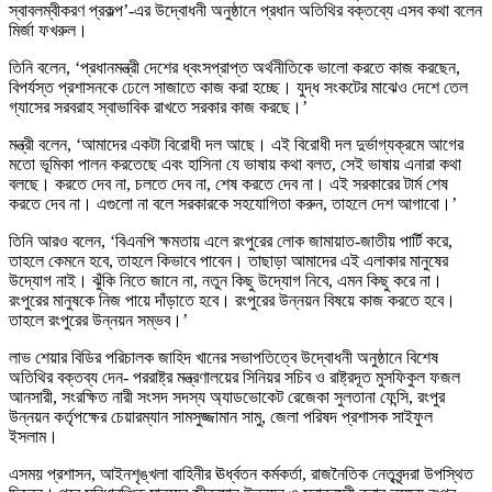
স্বাবলম্বীকরণ প্রকল্প’-এর উদ্বোধনী অনুষ্ঠানে প্রধান অতিথির বক্তব্যে এসব কথা বলেন
মির্জা ফখরুল।
তিনি বলেন, ‘প্রধানমন্ত্রী দেশের ধ্বংসপ্রাপ্ত অর্থনীতিকে ভালো করতে কাজ করছেন,
বিপর্যস্ত প্রশাসনকে ঢেলে সাজাতে কাজ করা হচ্ছে। যুদ্ধ সংকটের মাঝেও দেশে তেল
গ্যাসের সরবরাহ স্বাভাবিক রাখতে সরকার কাজ করছে।’
মন্ত্রী বলেন, ‘আমাদের একটা বিরোধী দল আছে। এই বিরোধী দল দুর্ভাগ্যক্রমে আগের
মতো ভূমিকা পালন করতেছে এবং হাসিনা যে ভাষায় কথা বলত, সেই ভাষায় এনারা কথা
বলছে। করতে দেব না, চলতে দেব না, শেষ করতে দেব না। এই সরকারের টার্ম শেষ
করতে দেব না। এগুলো না বলে সরকারকে সহযোগিতা করুন, তাহলে দেশ আগাবো।’
তিনি আরও বলেন, ‘বিএনপি ক্ষমতায় এলে রংপুরের লোক জামায়াত-জাতীয় পার্টি করে,
তাহলে কেমনে হবে, তাহলে কিভাবে পাবেন। তাছাড়া আমাদের এই এলাকার মানুষের
উদ্যোগ নাই। ঝুঁকি নিতে জানে না, নতুন কিছু উদ্যোগ নিবে, এমন কিছু করে না।
রংপুরের মানুষকে নিজ পায়ে দাঁড়াতে হবে। রংপুরের উন্নয়ন বিষয়ে কাজ করতে হবে।
তাহলে রংপুরের উন্নয়ন সম্ভব।’
লাভ শেয়ার বিডির পরিচালক জাহিদ খানের সভাপতিত্বে উদ্বোধনী অনুষ্ঠানে বিশেষ
অতিথির বক্তব্য দেন- পররাষ্ট্র মন্ত্রণালয়ের সিনিয়র সচিব ও রাষ্ট্রদূত মুসফিকুল ফজল
আনসারী, সংরক্ষিত নারী সংসদ সদস্য অ্যাডভোকেট রেজেকা সুলতানা ফেন্সি, রংপুর
উন্নয়ন কর্তৃপক্ষের চেয়ারম্যান সামসুজ্জামান সামু, জেলা পরিষদ প্রশাসক সাইফুল
ইসলাম।
এসময় প্রশাসন, আইনশৃঙ্খলা বাহিনীর ঊর্ধ্বতন কর্মকর্তা, রাজনৈতিক নেতৃবৃন্দরা উপস্থিত