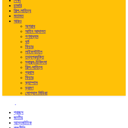
শিক্ষা
চাকরি
শিল্প-সাহিত্য
মতামত
আরও
অপরাধ
আইন আদালত
গণমাধ্যম
ধর্ম
ফিচার
লাইফস্টাইল
তথ্যপ্রযুক্তি
স্বাস্থ্য-চিকিৎসা
শিল্প-সাহিত্য
প্রবাস
ফিচার
ক্যাম্পাস
ভ্রমণ
সোশ্যাল মিডিয়া
প্রচ্ছদ
জাতীয়
আন্তর্জাতিক
রাজনীতি