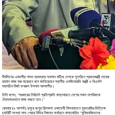
দীর্ঘদিনের একদলীয় শাসন ব্যবস্থার অবসান ঘটিয়ে দেশকে পুনর্গঠনে প্রধানমন্ত্রী তারেক
রহমান কাজ শুরু করেছেন বলে জানিয়েছেন স্থানীয় এলজিআরডি মন্ত্রী ও বিএনপি
মহাসচিব মির্জা ফখরুল ইসলাম আলমগীর।
তিনি বলেন, ‘সরকারের নির্বাচনি প্রতিশ্রুতি বাস্তবায়নে দেশের সকল নাগরিককে
ঐক্যবদ্ধভাবে কাজ করতে হবে।’
রোববার (৯ আগস্ট) দুপুরে রংপুর শিল্পকলা একাডেমী মিলনায়তনে যুক্তরাষ্ট্র-ভিত্তিক
চ্যারিটি সংস্থা লাভ শেয়ার বিডির নিজস্ব অর্থায়নে বাস্তবায়িত ‘সুবিধাবঞ্চিতদের