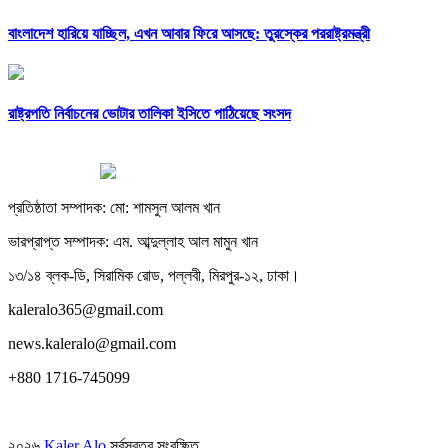
বাংলাদেশ হারিয়ে যাচ্ছিল, এখন আবার ফিরে আসছে: তুরস্কের পররাষ্ট্রমন্ত্রী
রাষ্ট্রপতি নির্বাচনের ভোটার তালিকা ইসিতে পাঠিয়েছে সংসদ
প্রতিষ্ঠাতা সম্পাদক: মো: শামসুল আলম খান
ভারপ্রাপ্ত সম্পাদক: এম. আব্দুল্লাহ আল মামুন খান
১৩/১৪ ব্লক-ডি, সিরামিক রোড, পল্লবী, মিরপুর-১২, ঢাকা।
kaleralo365@gmail.com
news.kaleralo@gmail.com
+880 1716-745099
২০২৬
Kaler Alo
সর্বস্বত্ব সংরক্ষিত