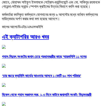
জোনে, মোহাম্মদ সাইফুল ইসলামকে পেট্রোল-ক্যান্টনমেন্টে এবং মো. সাকিলুর রহমানকে
গোয়েন্দা-সাইবার অ্যান্ড স্পেশাল ক্রাইমের উত্তর বিভাগে বদলি করা হয়েছে।
কর্মকর্তারা বদলিকৃত কর্মস্থলে যোগদানের জন্য ৬ আগস্টের মধ্যে বর্তমান কর্মস্থলের
দায়িত্বভার অর্পণ করার কথা বলা হয়েছে আদেশে।
কালের আলো/ডিএইচ/এমএসআইপি
এই ক্যাটাগরির আরও খবর
গ্যাস-বিদ্যুৎ সংকটের জবাব চেয়ে প্রধানমন্ত্রীর কাছে স্মারকলিপি ১১ দলের
‘চার বছরে ফ্যামিলি কার্ডের আওতায় আসবে ১ কোটি ৬০ লাখ পরিবার’
বিকেল থেকে গ্যাস সঞ্চালন শুরু, ২-৩ দিনে কাটবে জ্বালানি সংকট: বিদ্যুৎমন্ত্রী