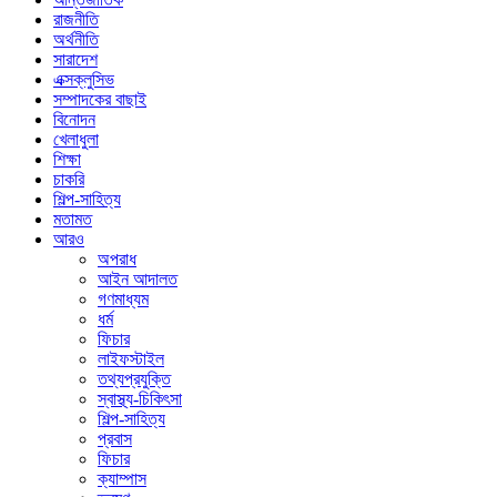
রাজনীতি
অর্থনীতি
সারাদেশ
এক্সক্লুসিভ
সম্পাদকের বাছাই
বিনোদন
খেলাধুলা
শিক্ষা
চাকরি
শিল্প-সাহিত্য
মতামত
আরও
অপরাধ
আইন আদালত
গণমাধ্যম
ধর্ম
ফিচার
লাইফস্টাইল
তথ্যপ্রযুক্তি
স্বাস্থ্য-চিকিৎসা
শিল্প-সাহিত্য
প্রবাস
ফিচার
ক্যাম্পাস