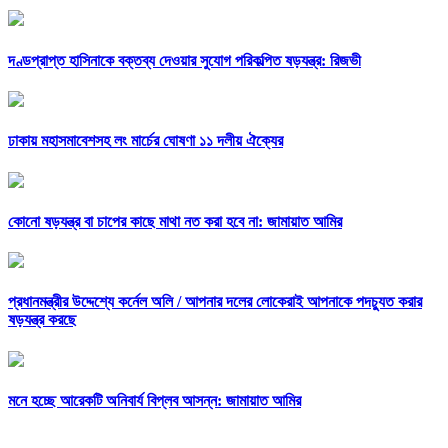
দণ্ডপ্রাপ্ত হাসিনাকে বক্তব্য দেওয়ার সুযোগ পরিকল্পিত ষড়যন্ত্র: রিজভী
ঢাকায় মহাসমাবেশসহ লং মার্চের ঘোষণা ১১ দলীয় ঐক্যের
কোনো ষড়যন্ত্র বা চাপের কাছে মাথা নত করা হবে না: জামায়াত আমির
প্রধানমন্ত্রীর উদ্দেশ্যে কর্নেল অলি /
আপনার দলের লোকেরাই আপনাকে পদচ্যুত করার
ষড়যন্ত্র করছে
মনে হচ্ছে আরেকটি অনিবার্য বিপ্লব আসন্ন: জামায়াত আমির