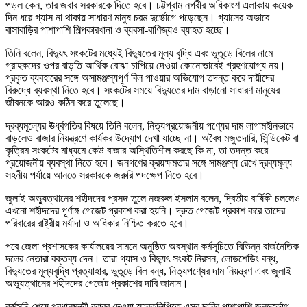
পড়ল কেন, তার জবাব সরকারকে দিতে হবে। চট্টগ্রাম নগরীর অধিকাংশ এলাকায় কয়েক
দিন ধরে গ্যাস না থাকায় সাধারণ মানুষ চরম দুর্ভোগে পড়েছেন। গ্যাসের অভাবে
বাসাবাড়ির পাশাপাশি শিল্পকারখানা ও ব্যবসা-বাণিজ্যও ব্যাহত হচ্ছে।
তিনি বলেন, বিদ্যুৎ সংকটের মধ্যেই বিদ্যুতের মূল্য বৃদ্ধি এবং ভুতুড়ে বিলের নামে
গ্রাহকদের ওপর বাড়তি আর্থিক বোঝা চাপিয়ে দেওয়া কোনোভাবেই গ্রহণযোগ্য নয়।
প্রকৃত ব্যবহারের সঙ্গে অসামঞ্জস্যপূর্ণ বিল পাওয়ার অভিযোগ তদন্ত করে দায়ীদের
বিরুদ্ধে ব্যবস্থা নিতে হবে। সংকটের সময়ে বিদ্যুতের দাম বাড়ানো সাধারণ মানুষের
জীবনকে আরও কঠিন করে তুলেছে।
দ্রব্যমূল্যের ঊর্ধ্বগতির বিষয়ে তিনি বলেন, নিত্যপ্রয়োজনীয় পণ্যের দাম লাগামহীনভাবে
বাড়লেও বাজার নিয়ন্ত্রণে কার্যকর উদ্যোগ দেখা যাচ্ছে না। অবৈধ মজুতদারি, সিন্ডিকেট বা
কৃত্রিম সংকটের মাধ্যমে কেউ বাজার অস্থিতিশীল করছে কি না, তা তদন্ত করে
প্রয়োজনীয় ব্যবস্থা নিতে হবে। জনগণের ক্রয়ক্ষমতার সঙ্গে সামঞ্জস্য রেখে দ্রব্যমূল্য
সহনীয় পর্যায়ে আনতে সরকারকে জরুরি পদক্ষেপ নিতে হবে।
জুলাই অভ্যুত্থানের শহীদদের প্রসঙ্গ তুলে নজরুল ইসলাম বলেন, দ্বিতীয় বার্ষিকী চললেও
এখনো শহীদদের পূর্ণাঙ্গ গেজেট প্রকাশ করা হয়নি। দ্রুত গেজেট প্রকাশ করে তাদের
পরিবারের রাষ্ট্রীয় মর্যাদা ও অধিকার নিশ্চিত করতে হবে।
পরে জেলা প্রশাসকের কার্যালয়ের সামনে অনুষ্ঠিত অবস্থান কর্মসূচিতে বিভিন্ন রাজনৈতিক
দলের নেতারা বক্তব্য দেন। তারা গ্যাস ও বিদ্যুৎ সংকট নিরসন, লোডশেডিং বন্ধ,
বিদ্যুতের মূল্যবৃদ্ধি প্রত্যাহার, ভুতুড়ে বিল বন্ধ, নিত্যপণ্যের দাম নিয়ন্ত্রণ এবং জুলাই
অভ্যুত্থানের শহীদদের গেজেট প্রকাশের দাবি জানান।
কর্মসূচি শেষে প্রধানমন্ত্রী বরাবর দেওয়া স্মারকলিপিতে এসব দাবির পাশাপাশি জনদুর্ভোগ