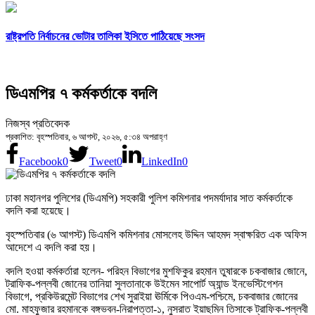
রাষ্ট্রপতি নির্বাচনের ভোটার তালিকা ইসিতে পাঠিয়েছে সংসদ
ডিএমপির ৭ কর্মকর্তাকে বদলি
নিজস্ব প্রতিবেদক
প্রকাশিত: বৃহস্পতিবার, ৬ আগস্ট, ২০২৬, ৫:৩৪ অপরাহ্ণ
Facebook
0
Tweet
0
LinkedIn
0
ঢাকা মহানগর পুলিশের (ডিএমপি) সহকারী পুলিশ কমিশনার পদমর্যাদার সাত কর্মকর্তাকে
বদলি করা হয়েছে।
বৃহস্পতিবার (৬ আগস্ট) ডিএমপি কমিশনার মোসলেহ উদ্দিন আহমদ স্বাক্ষরিত এক অফিস
আদেশে এ বদলি করা হয়।
বদলি হওয়া কর্মকর্তারা হলেন- পরিহন বিভাগের মুশফিকুর রহমান তুষারকে চকবাজার জোনে,
ট্রাফিক-পল্লবী জোনের তানিয়া সুলতানাকে উইমেন সাপোর্ট অ্যান্ড ইনভেস্টিগেশন
বিভাগে, প্রকিউরমেন্ট বিভাগের শেখ সুরাইয়া ঊর্মিকে পিওএম-পশ্চিমে, চকবাজার জোনের
মো. মাহফুজার রহমানকে বঙ্গভবন-নিরাপত্তা-১, নুসরাত ইয়াছমিন তিসাকে ট্রাফিক-পল্লবী