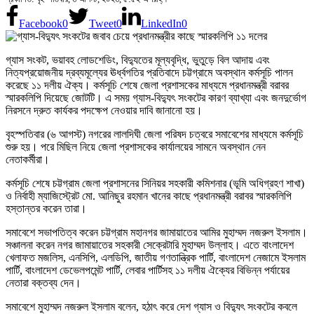
Facebook
0
Tweet
0
LinkedIn
0
গ্যাস সংকট, ভয়াবহ লোডশেডিং, বিদ্যুতের মূল্যবৃদ্ধি, ভুতুড়ে বিল আদায় এবং
নিত্যপ্রয়োজনীয় দ্রব্যমূল্যের ঊর্ধ্বগতির প্রতিবাদে চট্টগ্রামে অবস্থান কর্মসূচি পালন
করেছে ১১ দলীয় ঐক্য। কর্মসূচি শেষে জেলা প্রশাসকের মাধ্যমে প্রধানমন্ত্রী বরাবর
স্মারকলিপি দিয়েছে জোটটি। এ সময় গ্যাস-বিদ্যুৎ সংকটের কারণ ব্যাখ্যা এবং জনদুর্ভোগ
নিরসনে দ্রুত কার্যকর পদক্ষেপ নেওয়ার দাবি জানানো হয়।
বৃহস্পতিবার (৬ আগস্ট) নগরের লালদিঘী জেলা পরিষদ চত্বরে সমাবেশের মাধ্যমে কর্মসূচি
শুরু হয়। পরে মিছিল নিয়ে জেলা প্রশাসকের কার্যালয়ের সামনে অবস্থান নেন
নেতাকর্মীরা।
কর্মসূচি শেষে চট্টগ্রাম জেলা প্রশাসনের সিনিয়র সহকারী কমিশনার (ভূমি অধিগ্রহণ শাখা)
ও নির্বাহী ম্যাজিস্ট্রেট মো. আনিছুর রহমান খানের কাছে প্রধানমন্ত্রী বরাবর স্মারকলিপি
হস্তান্তর করেন তারা।
সমাবেশে সভাপতিত্ব করেন চট্টগ্রাম মহানগর জামায়াতের আমির মুহাম্মদ নজরুল ইসলাম।
সঞ্চালনা করেন নগর জামায়াতের সহকারী সেক্রেটারি মুহাম্মদ উল্লাহ। এতে বাংলাদেশ
খেলাফত মজলিস, এনসিপি, এলডিপি, জাতীয় গণতান্ত্রিক পার্টি, বাংলাদেশ নেজামে ইসলাম
পার্টি, বাংলাদেশ ডেভেলপমেন্ট পার্টি, লেবার পার্টিসহ ১১ দলীয় ঐক্যের বিভিন্ন পর্যায়ের
নেতারা বক্তব্য দেন।
সমাবেশে মুহাম্মদ নজরুল ইসলাম বলেন, হঠাৎ করে দেশ গ্যাস ও বিদ্যুৎ সংকটের কবলে