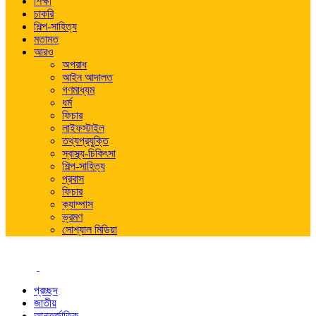
শিক্ষা
চাকরি
শিল্প-সাহিত্য
মতামত
আরও
অপরাধ
আইন আদালত
গণমাধ্যম
ধর্ম
ফিচার
লাইফস্টাইল
তথ্যপ্রযুক্তি
স্বাস্থ্য-চিকিৎসা
শিল্প-সাহিত্য
প্রবাস
ফিচার
ক্যাম্পাস
ভ্রমণ
সোশ্যাল মিডিয়া
প্রচ্ছদ
জাতীয়
আন্তর্জাতিক