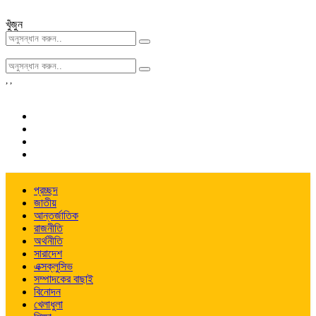
খুঁজুন
,
,
প্রচ্ছদ
জাতীয়
আন্তর্জাতিক
রাজনীতি
অর্থনীতি
সারাদেশ
এক্সক্লুসিভ
সম্পাদকের বাছাই
বিনোদন
খেলাধুলা