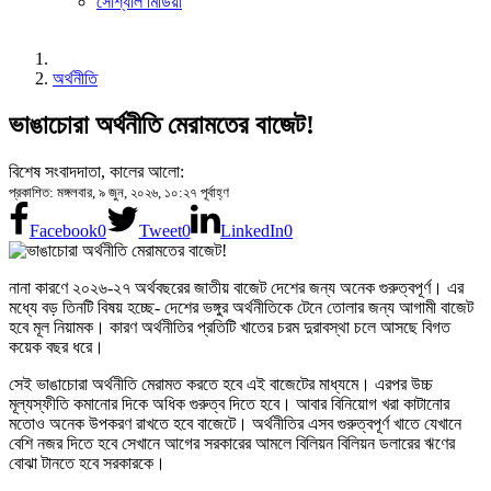
সোশ্যাল মিডিয়া
অর্থনীতি
ভাঙাচোরা অর্থনীতি মেরামতের বাজেট!
বিশেষ সংবাদদাতা, কালের আলো:
প্রকাশিত: মঙ্গলবার, ৯ জুন, ২০২৬, ১০:২৭ পূর্বাহ্ণ
Facebook
0
Tweet
0
LinkedIn
0
নানা কারণে ২০২৬-২৭ অর্থবছরের জাতীয় বাজেট দেশের জন্য অনেক গুরুত্বপূর্ণ। এর
মধ্যে বড় তিনটি বিষয় হচ্ছে- দেশের ভঙ্গুর অর্থনীতিকে টেনে তোলার জন্য আগামী বাজেট
হবে মূল নিয়ামক। কারণ অর্থনীতির প্রতিটি খাতের চরম দুরাবস্থা চলে আসছে বিগত
কয়েক বছর ধরে।
সেই ভাঙাচোরা অর্থনীতি মেরামত করতে হবে এই বাজেটের মাধ্যমে। এরপর উচ্চ
মূল্যস্ফীতি কমানোর দিকে অধিক গুরুত্ব দিতে হবে। আবার বিনিয়োগ খরা কাটানোর
মতোও অনেক উপকরণ রাখতে হবে বাজেটে। অর্থনীতির এসব গুরুত্বপূর্ণ খাতে যেখানে
বেশি নজর দিতে হবে সেখানে আগের সরকারের আমলে বিলিয়ন বিলিয়ন ডলারের ঋণের
বোঝা টানতে হবে সরকারকে।