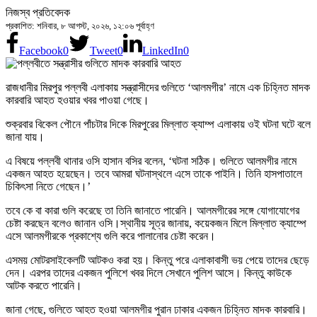
নিজস্ব প্রতিবেদক
প্রকাশিত: শনিবার, ৮ আগস্ট, ২০২৬, ১২:০৬ পূর্বাহ্ণ
Facebook
0
Tweet
0
LinkedIn
0
রাজধানীর মিরপুর পল্লবী এলাকায় সন্ত্রাসীদের গুলিতে ‘আলমগীর’ নামে এক চিহ্নিত মাদক
কারবারি আহত হওয়ার খবর পাওয়া গেছে।
শুক্রবার বিকেল পৌনে পাঁচটার দিকে মিরপুরের মিল্লাত ক্যাম্প এলাকায় ওই ঘটনা ঘটে বলে
জানা যায়।
এ বিষয়ে পল্লবী থানার ওসি হাসান বসির বলেন, ‘ঘটনা সঠিক। গুলিতে আলমগীর নামে
একজন আহত হয়েছেন। তবে আমরা ঘটনাস্থলে এসে তাকে পাইনি। তিনি হাসপাতালে
চিকিৎসা নিতে গেছেন।’
তবে কে বা কারা গুলি করেছে তা তিনি জানাতে পারেনি। আলমগীরের সঙ্গে যোগাযোগের
চেষ্টা করছেন বলেও জানান ওসি।স্থানীয় সূত্র জানায়, কয়েকজন মিলে মিল্লাত ক্যাম্পে
এসে আলমগীরকে প্রকাশ্যে গুলি করে পালানোর চেষ্টা করেন।
এসময় মোটরসাইকেলটি আটকও করা হয়। কিন্তু পরে এলাকাবাসী ভয় পেয়ে তাদের ছেড়ে
দেন। এরপর তাদের একজন পুলিশে খবর দিলে সেখানে ‍পুলিশ আসে। কিন্তু কাউকে
আটক করতে পারেনি।
জানা গেছে, গুলিতে আহত হওয়া আলমগীর ‍পুরান ঢাকার একজন চিহ্নিত মাদক কারবারি।