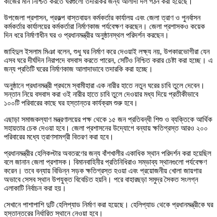
কাজের মান নিশ্চিত করতে ঘরগুলো তদারকির জন্য আলাদা দল গঠন করা হয়েছে।
উপজেলা প্রশাসন, প্রকল্প বাস্তবায়ন কর্মকর্তার কার্যালয় এবং জেলা ত্রাণ ও পুনর্বাসন
কর্মকর্তার কার্যালয়ের কর্মকর্তারা নির্মাণকাজ পর্যবেক্ষণ করছেন। জেলা প্রশাসকও কয়েক
দিন ধরে নির্মাণাধীন ঘর ও প্রধানমন্ত্রীর অনুষ্ঠানস্থল পরিদর্শন করছেন।
জাহিদুল ইসলাম মিঞা বলেন, শুধু ঘর নির্মাণ করে দেওয়াই লক্ষ্য নয়, উপকারভোগীরা যেন
এসব ঘরে দীর্ঘদিন নিরাপদে বসবাস করতে পারেন, সেটিও নিশ্চিত করার চেষ্টা করা হচ্ছে। এ
জন্য প্রতিটি ঘরের নির্মাণকাজ আলাদাভাবে তদারকি করা হচ্ছে।
অনুষ্ঠানে প্রধানমন্ত্রী প্রথমে স্বামীহারা এক নারীর হাতে নতুন ঘরের চাবি তুলে দেবেন।
সন্তান নিয়ে বসবাস করা ওই নারীর হাতে চাবি তুলে দেওয়ার মধ্য দিয়ে প্রতীকীভাবে
১০০টি পরিবারের কাছে ঘর হস্তান্তর কার্যক্রম শুরু হবে।
এছাড়া সমাজকল্যাণ মন্ত্রণালয়ের পক্ষ থেকে ১৫ জন প্রতিবন্ধী শিশু ও ব্যক্তিকে আর্থিক
সহায়তার চেক দেওয়া হবে। জেলা প্রশাসনের উদ্যোগে বন্যায় ক্ষতিগ্রস্ত আরও ২০০
পরিবারের মধ্যে ত্রাণসামগ্রী বিতরণ করা হবে।
প্রধানমন্ত্রীর হেলিকপ্টার অবতরণের জন্য বাঁশখালীর একাধিক স্থান পরিদর্শন করা হয়েছিল
বলে জানান জেলা প্রশাসক। বিমানবাহিনীর প্রতিনিধিরাও সম্ভাব্য স্থানগুলো পর্যবেক্ষণ
করেন। তবে বন্যায় বিভিন্ন সড়ক ক্ষতিগ্রস্ত হওয়া এবং প্রয়োজনীয় খোলা জায়গার
অভাবে সেসব স্থান উপযুক্ত বিবেচিত হয়নি। পরে বাহারছড়া সমুদ্র সৈকত সংলগ্ন
এলাকাটি নির্বাচন করা হয়।
সেখানে পাশাপাশি দুটি হেলিপ্যাড নির্মাণ করা হয়েছে। হেলিপ্যাড থেকে প্রধানমন্ত্রীকে ঘর
হস্তান্তরের নির্ধারিত স্থানে নেওয়া হবে।