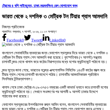
ট্রেনের ৪ বগি লাইনচ্যুত, ঢাকা-ময়মনসিংহ রেল যোগাযোগ বন্ধ
ভারত থেকে ২ দশমিক ৩ মেট্রিক টন টিয়ার গ্যাস আমদানি
নিজস্ব প্রতিবেদক
প্রকাশিত: শুক্রবার, ৭ আগস্ট, ২০২৬, ১১:২৭ অপরাহ্ণ
Facebook
0
Tweet
0
LinkedIn
0
বাংলাদেশ সেনাবাহিনীর ব্যবহারের জন্য বেনাপোল স্থলবন্দর দিয়ে ভারত থেকে ২ দশমিক ৩
মেট্রিক টন টিয়ার গ্যাস শেল আমদানি করা হয়েছে। বৃহস্পতিবার (৭ আগস্ট) সন্ধ্যায়
চালানটি বন্দর থেকে খালাস করে কঠোর নিরাপত্তার মধ্যে যশোর ক্যান্টনমেন্টে পাঠানো হয়।
বন্দর সূত্রে জানা গেছে, ভারতের নরেন্দ্র এক্সপ্লোসিভ লিমিটেড ১৪৫টি কাঠের বাক্সে করে
টিয়ার গ্যাস শেলের চালানটি বাংলাদেশে পাঠায়। চালানটির আমদানিকারক প্রতিষ্ঠান
সিনসিয়ার ইন্টারন্যাশনাল।
খালাস শেষে ঢাকা মেট্রো-ন-১৯-৩৭৫৩ নম্বরের একটি কাভার্ড ভ্যানে করে চালানটি যশোর
ক্যান্টনমেন্টে পাঠানো হয়। সেখানে সংরক্ষণের পর আগামী ৯ আগস্ট ঢাকার উদ্দেশে
পাঠানোর কথা রয়েছে।
বেনাপোল স্থলবন্দরের উপপরিচালক রুহুল আমিন বলেন, বাংলাদেশ সেনাবাহিনীর ব্যবহারের
জন্য ভারত থেকে ২ দশমিক ৩ মেট্রিক টন টিয়ার গ্যাস শেল বেনাপোল বন্দরে এসেছে।