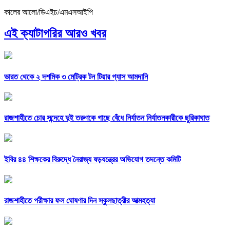
কালের আলো/ডিএইচ/এমএসআইপি
এই ক্যাটাগরির আরও খবর
ভারত থেকে ২ দশমিক ৩ মেট্রিক টন টিয়ার গ্যাস আমদানি
রাজশাহীতে চোর সন্দেহে দুই তরুণকে গাছে বেঁধে নির্যাতন নির্যাতনকারীকে ছুরিকাঘাত
ইবির ৪৪ শিক্ষকের বিরুদ্ধে নৈরাজ্য ষড়যন্ত্রের অভিযোগ তদন্তে কমিটি
রাজশাহীতে পরীক্ষার ফল ঘোষণার দিন স্কুলছাত্রীর আত্মহত্যা