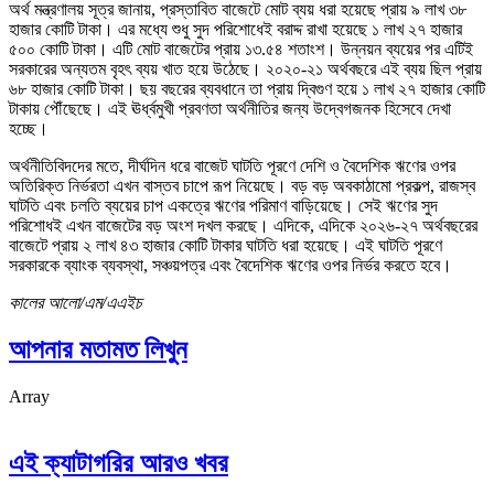
অর্থ মন্ত্রণালয় সূত্র জানায়, প্রস্তাবিত বাজেটে মোট ব্যয় ধরা হয়েছে প্রায় ৯ লাখ ৩৮
হাজার কোটি টাকা। এর মধ্যে শুধু সুদ পরিশোধেই বরাদ্দ রাখা হয়েছে ১ লাখ ২৭ হাজার
৫০০ কোটি টাকা। এটি মোট বাজেটের প্রায় ১৩.৫৪ শতাংশ। উন্নয়ন ব্যয়ের পর এটিই
সরকারের অন্যতম বৃহৎ ব্যয় খাত হয়ে উঠেছে। ২০২০-২১ অর্থবছরে এই ব্যয় ছিল প্রায়
৬৮ হাজার কোটি টাকা। ছয় বছরের ব্যবধানে তা প্রায় দ্বিগুণ হয়ে ১ লাখ ২৭ হাজার কোটি
টাকায় পৌঁছেছে। এই ঊর্ধ্বমুখী প্রবণতা অর্থনীতির জন্য উদ্বেগজনক হিসেবে দেখা
হচ্ছে।
অর্থনীতিবিদদের মতে, দীর্ঘদিন ধরে বাজেট ঘাটতি পূরণে দেশি ও বৈদেশিক ঋণের ওপর
অতিরিক্ত নির্ভরতা এখন বাস্তব চাপে রূপ নিয়েছে। বড় বড় অবকাঠামো প্রকল্প, রাজস্ব
ঘাটতি এবং চলতি ব্যয়ের চাপ একত্রে ঋণের পরিমাণ বাড়িয়েছে। সেই ঋণের সুদ
পরিশোধই এখন বাজেটের বড় অংশ দখল করছে। এদিকে, এদিকে ২০২৬-২৭ অর্থবছরের
বাজেটে প্রায় ২ লাখ ৪৩ হাজার কোটি টাকার ঘাটতি ধরা হয়েছে। এই ঘাটতি পূরণে
সরকারকে ব্যাংক ব্যবস্থা, সঞ্চয়পত্র এবং বৈদেশিক ঋণের ওপর নির্ভর করতে হবে।
কালের আলো/এম/এএইচ
আপনার মতামত লিখুন
Array
এই ক্যাটাগরির আরও খবর