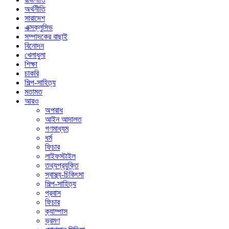
অর্থনীতি
সারাদেশ
এক্সক্লুসিভ
সম্পাদকের বাছাই
বিনোদন
খেলাধুলা
শিক্ষা
চাকরি
শিল্প-সাহিত্য
মতামত
আরও
অপরাধ
আইন আদালত
গণমাধ্যম
ধর্ম
ফিচার
লাইফস্টাইল
তথ্যপ্রযুক্তি
স্বাস্থ্য-চিকিৎসা
শিল্প-সাহিত্য
প্রবাস
ফিচার
ক্যাম্পাস
ভ্রমণ