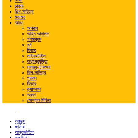
শিক্ষা
চাকরি
শিল্প-সাহিত্য
মতামত
আরও
অপরাধ
আইন আদালত
গণমাধ্যম
ধর্ম
ফিচার
লাইফস্টাইল
তথ্যপ্রযুক্তি
স্বাস্থ্য-চিকিৎসা
শিল্প-সাহিত্য
প্রবাস
ফিচার
ক্যাম্পাস
ভ্রমণ
সোশ্যাল মিডিয়া
প্রচ্ছদ
জাতীয়
আন্তর্জাতিক
রাজনীতি