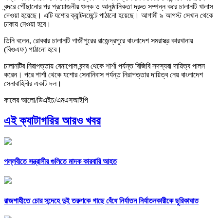
বন্দরে পৌঁছানোর পর প্রয়োজনীয় শুল্ক ও আনুষ্ঠানিকতা দ্রুত সম্পন্ন করে চালানটি খালাস
দেওয়া হয়েছে। এটি যশোর ক্যান্টনমেন্টে পাঠানো হয়েছে। আগামী ৯ আগস্ট সেখান থেকে
ঢাকায় নেওয়া হবে।
তিনি বলেন, রোববার চালানটি গাজীপুরের রাজেন্দ্রপুরে বাংলাদেশ সমরাস্ত্র কারখানায়
(বিওএফ) পাঠানো হবে।
চালানটির নিরাপত্তায় বেনাপোল বন্দর থেকে শার্শা পর্যন্ত বিজিবি সদস্যরা দায়িত্ব পালন
করেন। পরে শার্শা থেকে যশোর সেনানিবাস পর্যন্ত নিরাপত্তার দায়িত্ব নেয় বাংলাদেশ
সেনাবাহিনীর একটি দল।
কালের আলো/ডিএইচ/এমএসআইপি
এই ক্যাটাগরির আরও খবর
পল্লবীতে সন্ত্রাসীর গুলিতে মাদক কারবারি আহত
রাজশাহীতে চোর সন্দেহে দুই তরুণকে গাছে বেঁধে নির্যাতন নির্যাতনকারীকে ছুরিকাঘাত