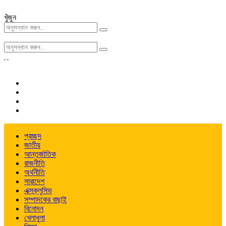
খুঁজুন
,
,
প্রচ্ছদ
জাতীয়
আন্তর্জাতিক
রাজনীতি
অর্থনীতি
সারাদেশ
এক্সক্লুসিভ
সম্পাদকের বাছাই
বিনোদন
খেলাধুলা