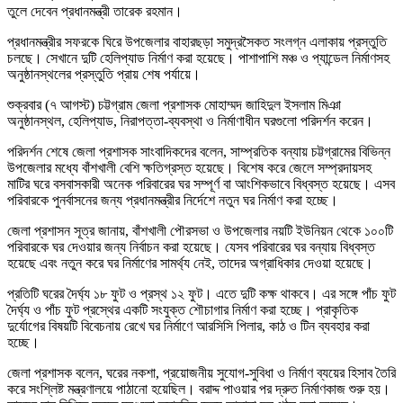
তুলে দেবেন প্রধানমন্ত্রী তারেক রহমান।
প্রধানমন্ত্রীর সফরকে ঘিরে উপজেলার বাহারছড়া সমুদ্রসৈকত সংলগ্ন এলাকায় প্রস্তুতি
চলছে। সেখানে দুটি হেলিপ্যাড নির্মাণ করা হয়েছে। পাশাপাশি মঞ্চ ও প্যান্ডেল নির্মাণসহ
অনুষ্ঠানস্থলের প্রস্তুতি প্রায় শেষ পর্যায়ে।
শুক্রবার (৭ আগস্ট) চট্টগ্রাম জেলা প্রশাসক মোহাম্মদ জাহিদুল ইসলাম মিঞা
অনুষ্ঠানস্থল, হেলিপ্যাড, নিরাপত্তা-ব্যবস্থা ও নির্মাণাধীন ঘরগুলো পরিদর্শন করেন।
পরিদর্শন শেষে জেলা প্রশাসক সাংবাদিকদের বলেন, সাম্প্রতিক বন্যায় চট্টগ্রামের বিভিন্ন
উপজেলার মধ্যে বাঁশখালী বেশি ক্ষতিগ্রস্ত হয়েছে। বিশেষ করে জেলে সম্প্রদায়সহ
মাটির ঘরে বসবাসকারী অনেক পরিবারের ঘর সম্পূর্ণ বা আংশিকভাবে বিধ্বস্ত হয়েছে। এসব
পরিবারকে পুনর্বাসনের জন্য প্রধানমন্ত্রীর নির্দেশে নতুন ঘর নির্মাণ করা হচ্ছে।
জেলা প্রশাসন সূত্র জানায়, বাঁশখালী পৌরসভা ও উপজেলার নয়টি ইউনিয়ন থেকে ১০০টি
পরিবারকে ঘর দেওয়ার জন্য নির্বাচন করা হয়েছে। যেসব পরিবারের ঘর বন্যায় বিধ্বস্ত
হয়েছে এবং নতুন করে ঘর নির্মাণের সামর্থ্য নেই, তাদের অগ্রাধিকার দেওয়া হয়েছে।
প্রতিটি ঘরের দৈর্ঘ্য ১৮ ফুট ও প্রস্থ ১২ ফুট। এতে দুটি কক্ষ থাকবে। এর সঙ্গে পাঁচ ফুট
দৈর্ঘ্য ও পাঁচ ফুট প্রস্থের একটি সংযুক্ত শৌচাগার নির্মাণ করা হচ্ছে। প্রাকৃতিক
দুর্যোগের বিষয়টি বিবেচনায় রেখে ঘর নির্মাণে আরসিসি পিলার, কাঠ ও টিন ব্যবহার করা
হচ্ছে।
জেলা প্রশাসক বলেন, ঘরের নকশা, প্রয়োজনীয় সুযোগ-সুবিধা ও নির্মাণ ব্যয়ের হিসাব তৈরি
করে সংশ্লিষ্ট মন্ত্রণালয়ে পাঠানো হয়েছিল। বরাদ্দ পাওয়ার পর দ্রুত নির্মাণকাজ শুরু হয়।