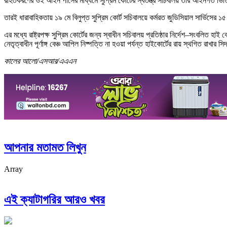
রহিতকরণের ওই আইন পাসের মাধ্যমে সুপ্রিম কোর্টের স্বতন্ত্র সচিবালয় তার আইনগত ভিত
তারই ধারাবাহিকতায় ১৯ মে বিলুপ্ত সুপ্রিম কোর্ট সচিবালয়ে কর্মরত জুডিসিয়াল সার্ভিসে
এর মধ্যে রাষ্ট্রপক্ষ সুপ্রিম কোর্টের জন্য স্বাধীন সচিবালয় প্রতিষ্ঠার নির্দেশ–সংবলিত হাই
নেতৃত্বাধীন পূর্ণাঙ্গ বেঞ্চ আপিল নিষ্পত্তি না হওয়া পর্যন্ত হাইকোর্টের রায় স্থগিত রাখার স
কালের আলো/এসআর/এএএন
আপনার মতামত লিখুন
Array
এই ক্যাটাগরির আরও খবর