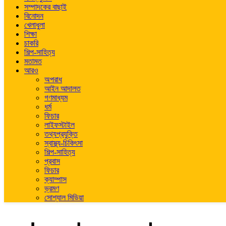
সম্পাদকের বাছাই
বিনোদন
খেলাধুলা
শিক্ষা
চাকরি
শিল্প-সাহিত্য
মতামত
আরও
অপরাধ
আইন আদালত
গণমাধ্যম
ধর্ম
ফিচার
লাইফস্টাইল
তথ্যপ্রযুক্তি
স্বাস্থ্য-চিকিৎসা
শিল্প-সাহিত্য
প্রবাস
ফিচার
ক্যাম্পাস
ভ্রমণ
সোশ্যাল মিডিয়া