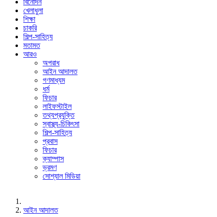
বিনোদন
খেলাধুলা
শিক্ষা
চাকরি
শিল্প-সাহিত্য
মতামত
আরও
অপরাধ
আইন আদালত
গণমাধ্যম
ধর্ম
ফিচার
লাইফস্টাইল
তথ্যপ্রযুক্তি
স্বাস্থ্য-চিকিৎসা
শিল্প-সাহিত্য
প্রবাস
ফিচার
ক্যাম্পাস
ভ্রমণ
সোশ্যাল মিডিয়া
আইন আদালত