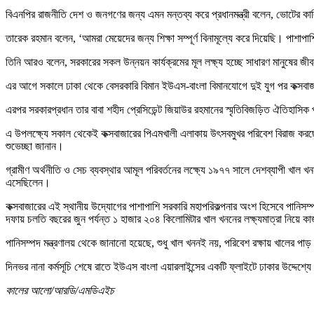
বিএনপির রাজনীতি দেশ ও জনগণের জন্য এমন মন্তব্য করে প্রধানমন্ত্রী বলেন, ভোটের কাল
তারেক রহমান বলেন, ‘আমরা মেয়েদের জন্য শিক্ষা সম্পূর্ণ বিনামূল্যে করে দিয়েছি। পাশাপাশ
তিনি আরও বলেন, সরকারের সকল উন্নয়ন কার্যক্রমের মূল লক্ষ্য হচ্ছে সাধারণ মানুষের জীবনমা
এর আগে সকালে ঢাকা থেকে বেসরকারি বিমান ইউএস-বাংলা বিমানযোগে দুই যুগ পর কক্সবাজার
এরপর সরকারপ্রধান তার বাবা শহীদ প্রেসিডেন্ট জিয়াউর রহমানের স্মৃতিবিজড়িত ঐতিহাসিক
এ উপলক্ষ্যে সকাল থেকেই কক্সবাজারের পিএমখালী এলাকায় উৎসবমুখর পরিবেশ বিরাজ করছে। কক্সব
শুভেচ্ছা জানান।
গ্রামীণ অর্থনীতি ও সেচ ব্যবস্থার আমূল পরিবর্তনের লক্ষ্যে ১৯৭৭ সালে দেশব্যাপী খাল
এসেছিলেন।
কক্সবাজারের এই স্থানীয় উদ্যোগের পাশাপাশি সরকারি মহাপরিকল্পনার অংশ হিসেবে পানিসম্
দফায় চলতি বছরের জুন পর্যন্ত ১ হাজার ২০৪ কিলোমিটার খাল খননের লক্ষ্যমাত্রা নিয়ে
পানিসম্পদ মন্ত্রণালয় থেকে জানানো হয়েছে, শুধু খাল খননই নয়, পরিবেশ রক্ষায় খালের পা
দিনভর নানা কর্মসূচি শেষে রাতে ইউএস বাংলা এয়ারলাইন্সের একটি ফ্লাইটে ঢাকার উদ্দেশ্
কালের আলো/আরডি/এমডিএইচ