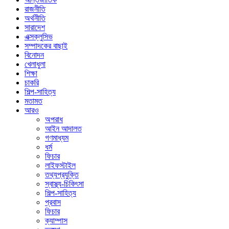
রাজনীতি
অর্থনীতি
সারাদেশ
এক্সক্লুসিভ
সম্পাদকের বাছাই
বিনোদন
খেলাধুলা
শিক্ষা
চাকরি
শিল্প-সাহিত্য
মতামত
আরও
অপরাধ
আইন আদালত
গণমাধ্যম
ধর্ম
ফিচার
লাইফস্টাইল
তথ্যপ্রযুক্তি
স্বাস্থ্য-চিকিৎসা
শিল্প-সাহিত্য
প্রবাস
ফিচার
ক্যাম্পাস