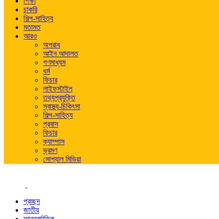
শিক্ষা
চাকরি
শিল্প-সাহিত্য
মতামত
আরও
অপরাধ
আইন আদালত
গণমাধ্যম
ধর্ম
ফিচার
লাইফস্টাইল
তথ্যপ্রযুক্তি
স্বাস্থ্য-চিকিৎসা
শিল্প-সাহিত্য
প্রবাস
ফিচার
ক্যাম্পাস
ভ্রমণ
সোশ্যাল মিডিয়া
প্রচ্ছদ
জাতীয়
আন্তর্জাতিক