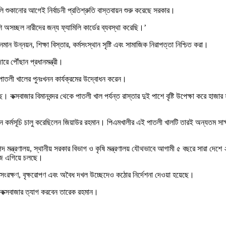
ি শুকানোর আগেই নির্বাচনী প্রতিশ্রুতি বাস্তবায়ন শুরু করেছে সরকার।
ি অসচ্ছল নারীদের জন্য ফ্যামিলি কার্ডের ব্যবস্থা করেছি।’
ন উন্নয়ন, শিক্ষা বিস্তার, কর্মসংস্থান সৃষ্টি এবং সামাজিক নিরাপত্তা নিশ্চিত করা।
ে পৌঁছান প্রধানমন্ত্রী।
 পাতলী খালের পুনঃখনন কার্যক্রমের উদ্বোধন করেন।
াজার বিমানবন্দর থেকে পাতলী খাল পর্যন্ত রাস্তার দুই পাশে বৃষ্টি উপেক্ষা করে হাজার হাজার
 খনন কর্মসূচি চালু করেছিলেন জিয়াউর রহমান। পিএমখালীর এই পাতলী খালটি তারই অন্যতম স
পদ মন্ত্রণালয়, স্থানীয় সরকার বিভাগ ও কৃষি মন্ত্রণালয় যৌথভাবে আগামী ৫ বছরে সারা দেশ
 কাজ এগিয়ে চলছে।
ড় সংরক্ষণ, বৃক্ষরোপণ এবং অবৈধ দখল উচ্ছেদেও কঠোর নির্দেশনা দেওয়া হয়েছে।
যে কক্সবাজার ত্যাগ করবেন তারেক রহমান।