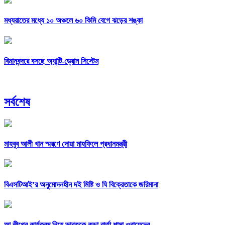
মধ্যরাতের মধ্যে ১০ অঞ্চলে ৬০ কিমি বেগে ঝড়ের শঙ্কা
বিমানবন্দরে বসছে অ্যান্টি-ড্রোন সিস্টেম
সর্বশেষ
মাহবুব আলী খান স্মরণে দোয়া মাহফিলে প্রধানমন্ত্রী
বিএসটিআই’র অনুমোদনহীন দই মিষ্টি ও ঘি বিক্রেতাকে জরিমানা
আ.লীগের কার্যক্রম নিয়ে ভারতকে কড়া বার্তা শামা ওবায়েদের