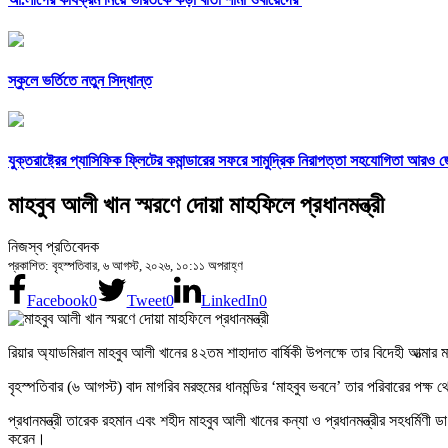
স্কুলে ভর্তিতে নতুন সিদ্ধান্ত
যুক্তরাষ্ট্রের প্যাসিফিক ফ্লিটের কমান্ডারের সফরে সামুদ্রিক নিরাপত্তা সহযোগিতা আরও 
মাহবুব আলী খান স্মরণে দোয়া মাহফিলে প্রধানমন্ত্রী
নিজস্ব প্রতিবেদক
প্রকাশিত: বৃহস্পতিবার, ৬ আগস্ট, ২০২৬, ১০:১১ অপরাহ্ণ
Facebook
0
Tweet
0
LinkedIn
0
রিয়ার অ্যাডমিরাল মাহবুব আলী খানের ৪২তম শাহাদাত বার্ষিকী উপলক্ষে তার বিদেহী আ
বৃহস্পতিবার (৬ আগস্ট) বাদ মাগরিব মরহুমের ধানমন্ডির ‘মাহবুব ভবনে’ তার পরিবারের পক
প্রধানমন্ত্রী তারেক রহমান এবং শহীদ মাহবুব আলী খানের কন্যা ও প্রধানমন্ত্রীর সহধর্মিণ
করেন।