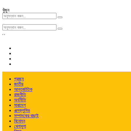
খুঁজুন
,
,
প্রচ্ছদ
জাতীয়
আন্তর্জাতিক
রাজনীতি
অর্থনীতি
সারাদেশ
এক্সক্লুসিভ
সম্পাদকের বাছাই
বিনোদন
খেলাধুলা