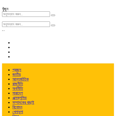
খুঁজুন
,
,
প্রচ্ছদ
জাতীয়
আন্তর্জাতিক
রাজনীতি
অর্থনীতি
সারাদেশ
এক্সক্লুসিভ
সম্পাদকের বাছাই
বিনোদন
খেলাধুলা