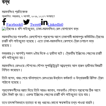
বন্ধ
ময়মনসিংহ প্রতিবেদক
প্রকাশিত: শুক্রবার, ৭ আগস্ট, ২০২৬, ১২:৫৭ অপরাহ্ণ
Facebook
0
Tweet
0
LinkedIn
0
ময়মনসিংহের গফরগাঁও রেলস্টেশনে প্রবেশের আগে ঢাকাগামী জামালপুর কমিউটার ট্রেনের
চারটি বগি লাইনচ্যুত হয়েছে। এতে ঢাকা-ময়মনসিংহ রেলপথে ট্রেন চলাচল বন্ধ
রয়েছে।
শুক্রবার (৭ আগস্ট) সকাল ৯টার দিকে এ দুর্ঘটনা ঘটে। ট্রেনটির ইঞ্জিনের পেছনের চারটি
বগি লাইনচ্যুত হয়।
ময়মনসিংহ রেলওয়ে স্টেশনের স্টেশন সুপারিন্টেন্ডেন্ট আব্দুল্লাহ আল হারুন দুর্ঘটনার বিষয়টি
নিশ্চিত করেছেন।
তিনি বলেন, খবর পেয়ে ঘটনাস্থলে রেলওয়ের ঊর্ধ্বতন কর্মকর্তা ও উদ্ধারকারী রিলিফ ট্রেন
পাঠানো হয়েছে।
প্রত্যক্ষদর্শীদের বরাত দিয়ে তিনি আরও জানান, গফরগাঁও স্টেশনে প্রবেশের ঠিক আগে
হঠাৎ বিকট শব্দ হয়। এরপর ইঞ্জিনের পেছনের চারটি বগি লাইনচ্যুত হয়ে যায়।
তবে তাৎক্ষণিকভাবে হতাহত বা বড় ধরনের কোনো ক্ষয়ক্ষতির তথ্য পাওয়া যায়নি।