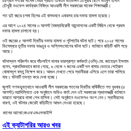
চট্টগ্রাম নগরের সাবেক মেয়র প্রয়াত এবিএম মহিউদ্দিন চৌধুরীর ছেলে মহিবুল হাসান
চৌধুরী নওফেল কার্যক্রম নিষিদ্ধ আওয়ামী লীগ সরকারের সাবেক শিক্ষামন্ত্রী।
গত দুই বছরে চশমা হিলের এই বাসভবনে এবারসহ চার দফায় হামলা হয়েছে।
এর আগে ২০২৪ সালের ৩ আগস্ট বৈষম্যবিরোধী আন্দোলনের একটি মিছিল থেকে প্রথম
দফায় হামলা চালানো হয়।
ওই বছরের ৫ আগস্ট দ্বিতীয় দফায় হামলা ও লুটপাটের ঘটনা ঘটে। পরে ২০২৫ সালের
ডিসেম্বরে তৃতীয় দফায় ভাঙচুর ও অগ্নিসংযোগের ঘটনা ঘটে। বর্তমানে বাড়িটি খালি পড়ে
আছে।
ঘটনাস্থল পরিদর্শন করে পাঁচলাইশ থানার ভারপ্রাপ্ত কর্মকর্তা (ওসি) মো. জাহেদুল ইসলাম
বলেন, প্রাথমিকভাবে জানা গেছে, ৬ থেকে ৭ জনের একটি দল বাসার ভেতরে পেট্রোল
বোমাসদৃশ বস্তু নিক্ষেপ করে। আগুন দেখতে পেয়ে স্থানীয়রা এগিয়ে এলে তারা পালিয়ে
যায়। ঘটনাটি তদন্ত করে দেখা হচ্ছে।
জুলাই গণঅভ্যুত্থানে আওয়ামী লীগ সরকারের পতনের দ্বিতীয় বার্ষিকীতে গত বুধবার (৫
আগস্ট) নয়াদিল্লিতে এক অনুষ্ঠানে অডিও বার্তা দেন ওই সরকারের প্রধানমন্ত্রী বর্তমানে
ভারতে আশ্রয়ে থাকা শেখ হাসিনা। সেই অনুষ্ঠানে নওফেলও অংশ নেন। স্থানীয়দের
ধারণা, ওই ঘটনার জেরেই বাড়িটিতে আগুন দেওয়া হয়েছে।
কালের আলো/জেএন/এমএসআইপি
এই ক্যাটাগরির আরও খবর