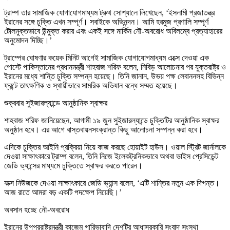
ট্রাম্প তার সামাজিক যোগাযোগমাধ্যম ট্রুথ সোশ্যালে লিখেছেন, ‘ইসলামী প্রজাতন্ত্র
ইরানের সঙ্গে চুক্তি এখন সম্পূর্ণ। সবাইকে অভিনন্দন। আমি হরমুজ প্রণালি সম্পূর্ণ
টোলমুক্তভাবে উন্মুক্ত করার এবং একই সঙ্গে মার্কিন নৌ-অবরোধ অবিলম্বে প্রত্যাহারের
অনুমোদন দিচ্ছি।’
ট্রাম্পের ঘোষণার কয়েক মিনিট আগেই সামাজিক যোগাযোগমাধ্যম এক্সে দেওয়া এক
পোস্টে পাকিস্তানের প্রধানমন্ত্রী শাহবাজ শরিফ বলেন, নিবিড় আলোচনার পর যুক্তরাষ্ট্র ও
ইরানের মধ্যে শান্তি চুক্তি সম্পন্ন হয়েছে। তিনি জানান, উভয় পক্ষ লেবাননসহ বিভিন্ন
ফ্রন্টে তাৎক্ষণিক ও স্থায়ীভাবে সামরিক অভিযান বন্ধে সম্মত হয়েছে।
শুক্রবার সুইজারল্যান্ডে আনুষ্ঠানিক স্বাক্ষর
শাহবাজ শরিফ জানিয়েছেন, আগামী ১৯ জুন সুইজারল্যান্ডে চুক্তিটির আনুষ্ঠানিক স্বাক্ষর
অনুষ্ঠান হবে। এর আগে বাস্তবায়নসংক্রান্ত কিছু আলোচনা সম্পন্ন করা হবে।
এদিকে চুক্তির আইনি প্রক্রিয়া নিয়ে কাজ করছে হোয়াইট হাউস। ওয়াল স্ট্রিট জার্নালকে
দেওয়া সাক্ষাৎকারে ট্রাম্প বলেন, তিনি নিজে ইলেকট্রনিকভাবে অথবা ভাইস প্রেসিডেন্ট
জেডি ভ্যান্সের মাধ্যমে চুক্তিতে স্বাক্ষর করতে পারেন।
ফক্স নিউজকে দেওয়া সাক্ষাৎকারে জেডি ভ্যান্স বলেন, ‘এটি শান্তির নতুন এক দিগন্ত।
আজ রাতে আমরা বড় একটি পদক্ষেপ নিয়েছি।’
অবসান হচ্ছে নৌ-অবরোধ
ইরানের উপপররাষ্ট্রমন্ত্রী কাজেম গারিভাবাদি দেশটির আধাসরকারি সংবাদ সংস্থা