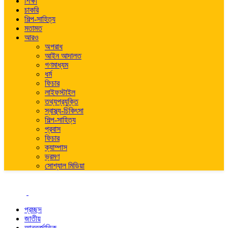
শিক্ষা
চাকরি
শিল্প-সাহিত্য
মতামত
আরও
অপরাধ
আইন আদালত
গণমাধ্যম
ধর্ম
ফিচার
লাইফস্টাইল
তথ্যপ্রযুক্তি
স্বাস্থ্য-চিকিৎসা
শিল্প-সাহিত্য
প্রবাস
ফিচার
ক্যাম্পাস
ভ্রমণ
সোশ্যাল মিডিয়া
প্রচ্ছদ
জাতীয়
আন্তর্জাতিক