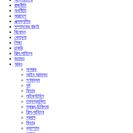
রাজনীতি
অর্থনীতি
সারাদেশ
এক্সক্লুসিভ
সম্পাদকের বাছাই
বিনোদন
খেলাধুলা
শিক্ষা
চাকরি
শিল্প-সাহিত্য
মতামত
আরও
অপরাধ
আইন আদালত
গণমাধ্যম
ধর্ম
ফিচার
লাইফস্টাইল
তথ্যপ্রযুক্তি
স্বাস্থ্য-চিকিৎসা
শিল্প-সাহিত্য
প্রবাস
ফিচার
ক্যাম্পাস