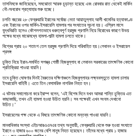
তাসনিমকে জানিয়েছেন, সমঝোতা স্মারক চূড়ান্ত হয়েছে এবং রোববার রাত থেকেই মার্কিন
নৌ-অবরোধ প্রত্যাহার শুরু হচ্ছে।
চলতি বছরের ২৮ ফেব্রুয়ারি ইরানের সর্বোচ্চ নেতা আয়াতুল্লাহ আলী খামেনির হত্যাকাণ্ড
এবং ইরানের ওপর মার্কিন-ইসরায়েলি হামলার পর সংঘাতের সূচনা হয়। এপ্রিল মাসে
যুদ্ধবিরতি হলেও কৌশলগতভাবে গুরুত্বপূর্ণ হরমুজ প্রণালি নিয়ে বিরোধের কারণে উভয়
পক্ষের মধ্যে মাঝেমধ্যে হামলা-পাল্টা হামলা চলতে থাকে।
বিশ্বের প্রায় ২০ শতাংশ তেল হরমুজ প্রণালি দিয়ে পরিবাহিত হয়।লেবানন ও ইসরায়েল
প্রসঙ্গ
চুক্তি নিয়ে ইরান-সমর্থিত সশস্ত্র গোষ্ঠী হিজবুল্লাহ বা লেবানন সরকারের তাৎক্ষণিক কোনো
প্রতিক্রিয়া পাওয়া যায়নি।
তবে চুক্তি ঘোষণার দিনই বৈরুতের দক্ষিণাঞ্চলে হিজবুল্লাহর লক্ষ্যবস্তুতে হামলা চালায়
ইসরায়েলি বাহিনী। এতে তিন বেসামরিক নাগরিক নিহত হন।
এ ঘটনার সমালোচনা করে ট্রাম্প বলেন, ‘এই বিশেষ দিনে যখন আমরা শান্তি চুক্তির এত
কাছাকাছি, তখন এই হামলা হওয়া উচিত হয়নি। সব পক্ষেরই এখন সংযম দেখানো
উচিত।’
ইসরায়েলের পক্ষ থেকে এ বিষয়ে তাৎক্ষণিক কোনো মন্তব্য পাওয়া যায়নি।
মানবাধিকার সংস্থা এইচআরএএনএর তথ্য অনুযায়ী, ফেব্রুয়ারি থেকে শুরু হওয়া সংঘাতে
ইরানে ৩ হাজার ৬০০ জনের বেশি মানুষ নিহত হয়েছেন। তাঁদের মধ্যে প্রায় ১ হাজার