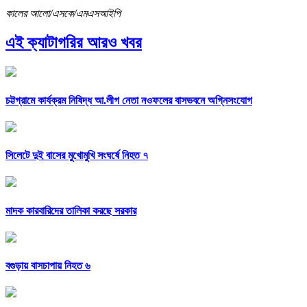
কালের আলো/এসকে/এমএসআইপি
এই ক্যাটাগরির আরও খবর
চট্টগ্রামে কার্যক্রম নিষিদ্ধ আ.লীগ নেতা নওফলের বাসভবনে অগ্নিসংযোগ
সিলেটে দুই বাসের মুখোমুখি সংঘর্ষে নিহত ৭
মাদক কারবারিদের তালিকা করছে সরকার
বগুড়ায় বাসচাপায় নিহত ৬