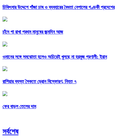
চিকিৎসার উদ্দেশে গাঁজা চাষ ও ব্যবহারের বৈধতা নেপালের গণ্ডকী প্রদেশের
চাঁদে পা রাখা প্রথম মানুষের জন্মদিন আজ
ওমানের সঙ্গে সমঝোতা হলেও অচিরেই খুলছে না হরমুজ প্রণালী: ইরান
রাশিয়ার ব্যস্ত সৈকতে ড্রোন বিস্ফোরণ, নিহত ৭
ফের বাড়ল তেলের দাম
সর্বশেষ