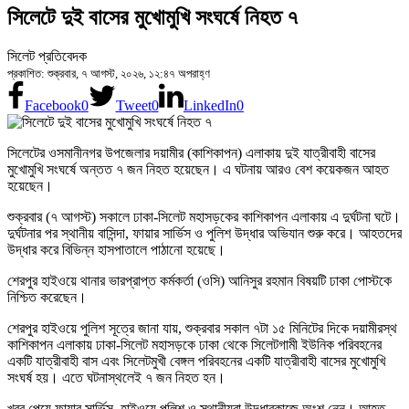
সিলেটে দুই বাসের মুখোমুখি সংঘর্ষে নিহত ৭
সিলেট প্রতিবেদক
প্রকাশিত: শুক্রবার, ৭ আগস্ট, ২০২৬, ১২:৪৭ অপরাহ্ণ
Facebook
0
Tweet
0
LinkedIn
0
সিলেটের ওসমানীনগর উপজেলার দয়ামীর (কাশিকাপন) এলাকায় দুই যাত্রীবাহী বাসের
মুখোমুখি সংঘর্ষে অন্তত ৭ জন নিহত হয়েছেন। এ ঘটনায় আরও বেশ কয়েকজন আহত
হয়েছেন।
শুক্রবার (৭ আগস্ট) সকালে ঢাকা-সিলেট মহাসড়কের কাশিকাপন এলাকায় এ দুর্ঘটনা ঘটে।
দুর্ঘটনার পর স্থানীয় বাসিন্দা, ফায়ার সার্ভিস ও পুলিশ উদ্ধার অভিযান শুরু করে। আহতদের
উদ্ধার করে বিভিন্ন হাসপাতালে পাঠানো হয়েছে।
শেরপুর হাইওয়ে থানার ভারপ্রাপ্ত কর্মকর্তা (ওসি) আনিসুর রহমান বিষয়টি ঢাকা পোস্টকে
নিশ্চিত করেছেন।
শেরপুর হাইওয়ে পুলিশ সূত্রে জানা যায়, শুক্রবার সকাল ৭টা ১৫ মিনিটের দিকে দয়ামীরস্থ
কাশিকাপন এলাকায় ঢাকা-সিলেট মহাসড়কে ঢাকা থেকে সিলেটগামী ইউনিক পরিবহনের
একটি যাত্রীবাহী বাস এবং সিলেটমুখী বেঙ্গল পরিবহনের একটি যাত্রীবাহী বাসের মুখোমুখি
সংঘর্ষ হয়। এতে ঘটনাস্থলেই ৭ জন নিহত হন।
খবর পেয়ে ফায়ার সার্ভিস, হাইওয়ে পুলিশ ও স্থানীয়রা উদ্ধারকাজে অংশ নেন। আহত