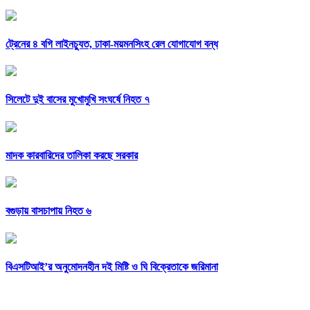
ট্রেনের ৪ বগি লাইনচ্যুত, ঢাকা-ময়মনসিংহ রেল যোগাযোগ বন্ধ
সিলেটে দুই বাসের মুখোমুখি সংঘর্ষে নিহত ৭
মাদক কারবারিদের তালিকা করছে সরকার
বগুড়ায় বাসচাপায় নিহত ৬
বিএসটিআই’র অনুমোদনহীন দই মিষ্টি ও ঘি বিক্রেতাকে জরিমানা