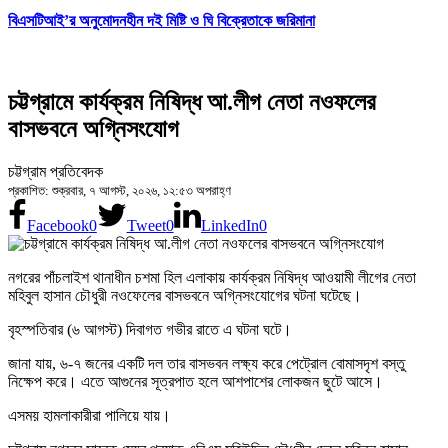
বিএসটিআই’র অনুমোদনহীন দই মিষ্টি ও ঘি বিক্রেতাকে জরিমানা
চট্টগ্রামে কার্যক্রম নিষিদ্ধ আ.লীগ নেতা নওফলের
বাসভবনে অগ্নিসংযোগ
চট্টগ্রাম প্রতিবেদক
প্রকাশিত: শুক্রবার, ৭ আগস্ট, ২০২৬, ১২:৫৩ অপরাহ্ণ
Facebook
0
Tweet
0
LinkedIn
0
নগরের পাঁচলাইশ থানাধীন চশমা হিল এলাকায় কার্যক্রম নিষিদ্ধ আওয়ামী লীগের নেতা
মহিবুল হাসান চৌধুরী নওফেলের বাসভবনে অগ্নিসংযোগের ঘটনা ঘটেছে।
বৃহস্পতিবার (৬ আগস্ট) দিবাগত গভীর রাতে এ ঘটনা ঘটে।
জানা যায়, ৬-৭ জনের একটি দল তার বাসভবন লক্ষ্য করে পেট্রোল বোমাসদৃশ বস্তু
নিক্ষেপ করে। এতে আগুনের সূত্রপাত হলে আশপাশের লোকজন ছুটে আসে।
এসময় হামলাকারীরা পালিয়ে যায়।