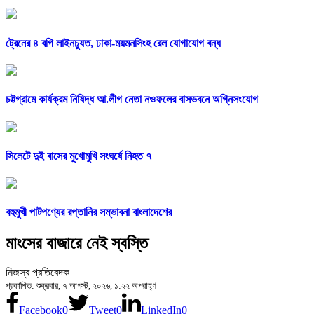
ট্রেনের ৪ বগি লাইনচ্যুত, ঢাকা-ময়মনসিংহ রেল যোগাযোগ বন্ধ
চট্টগ্রামে কার্যক্রম নিষিদ্ধ আ.লীগ নেতা নওফলের বাসভবনে অগ্নিসংযোগ
সিলেটে দুই বাসের মুখোমুখি সংঘর্ষে নিহত ৭
বহুমুখী পাটপণ্যের রপ্তানির সম্ভাবনা বাংলাদেশের
মাংসের বাজারে নেই স্বস্তি
নিজস্ব প্রতিবেদক
প্রকাশিত: শুক্রবার, ৭ আগস্ট, ২০২৬, ১:২২ অপরাহ্ণ
Facebook
0
Tweet
0
LinkedIn
0