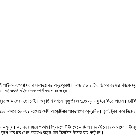
 এই আইকন এখনো দলের সবচেয়ে বড় অনুপ্রেরণা। আজ রাত ১১টায় ডিআর কঙ্গোর বিপক্ষে ম্যাচ 
ও আজ সেই একই মাইলফলক স্পর্শ করতে চলেছেন।
্রতাও আগের মতো নেই। তবু তিনি এখনো মুহূর্তের জাদুতে ম্যাচ ঘুরিয়ে দিতে পারেন। সৌদি
র আসরে ৩৮ বছর বয়সেও মেসি আর্জেন্টিনার আক্রমণের কেন্দ্রবিন্দু। হ্যাটট্রিক করে নি
অমূল্য। ২১ বছর বয়সে প্রথম বিশ্বকাপে উইং থেকে ঝলমল করেছিলেন রোনালদো। ইংল্যান্ডের ব
রুপ পর্বে চার গোল করলেও রাউন্ড অব সিক্সটিনে ছিটকে যায় পর্তুগাল।