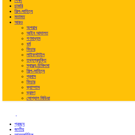
শিক্ষা
চাকরি
শিল্প-সাহিত্য
মতামত
আরও
অপরাধ
আইন আদালত
গণমাধ্যম
ধর্ম
ফিচার
লাইফস্টাইল
তথ্যপ্রযুক্তি
স্বাস্থ্য-চিকিৎসা
শিল্প-সাহিত্য
প্রবাস
ফিচার
ক্যাম্পাস
ভ্রমণ
সোশ্যাল মিডিয়া
প্রচ্ছদ
জাতীয়
আন্তর্জাতিক