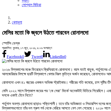
ভ্রমণ
সোশ্যাল মিডিয়া
খেলাধুলা
মেসির মতো কি জ্বলে উঠতে পারবেন রোনালদো
স্পোর্টস ডেস্ক
প্রকাশিত: বুধবার, ১৭ জুন, ২০২৬, ৬:০৬ অপরাহ্ণ
Facebook
0
Tweet
0
LinkedIn
0
২০২৬ বিশ্বকাপের মঞ্চে ফিরেছেন ক্রিশ্চিয়ানো রোনালদো। বয়স যতই বাড়ুক, পর্তুগালের
আলজেরিয়ার বিপক্ষে ছয়টি বিশ্বকাপে খেলার বিরল কৃতিত্ব অর্জন করেছেন, রোনালদো
রোনালদো এখন ৪১ বছরের একজন অভিজ্ঞ স্ট্রাইকার। শরীরের গতি কমেছে, চাপ সৃষ্টির তীব
মেসি ২০২২ সালে বিশ্বকাপ জয়ের পর ‘কে সেরা’ বিতর্ক অনেকটাই থিতিয়ে গিয়েছিল। এবারে
দলকে একাই টেনে নিতে?
পর্তুগাল অবশ্য রোনালদো ছাড়াও শক্তিশালী। তবে তাঁর অভিজ্ঞতা ও লিডারশিপ দলের জন্য 
বিশ্বকাপগুলোতে তাঁর দল গ্রুপ পর্ব থেকে বেরিয়ে আসতে বেশ বেগ পেয়েছে। ২০১৮ সালে গ্