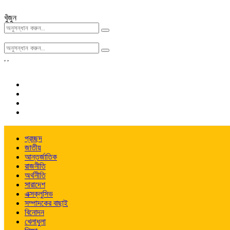
খুঁজুন
,
,
প্রচ্ছদ
জাতীয়
আন্তর্জাতিক
রাজনীতি
অর্থনীতি
সারাদেশ
এক্সক্লুসিভ
সম্পাদকের বাছাই
বিনোদন
খেলাধুলা