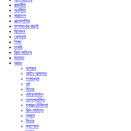
রাজনীতি
অর্থনীতি
সারাদেশ
এক্সক্লুসিভ
সম্পাদকের বাছাই
বিনোদন
খেলাধুলা
শিক্ষা
চাকরি
শিল্প-সাহিত্য
মতামত
আরও
অপরাধ
আইন আদালত
গণমাধ্যম
ধর্ম
ফিচার
লাইফস্টাইল
তথ্যপ্রযুক্তি
স্বাস্থ্য-চিকিৎসা
শিল্প-সাহিত্য
প্রবাস
ফিচার
ক্যাম্পাস