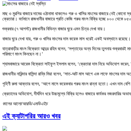
মাছ ও মুরগির বাজারে দামের ওঠানামা থাকলেও গরু ও খাসির মাংসের বাজারে নেই কোনো স্ব
ক্রেতারা। বর্তমানে রাজধানীর বাজারে প্রতি কেজি গরুর মাংস বিক্রি হচ্ছে ৮০০ থেকে ৮
শুক্রবার (৭ আগস্ট) রাজধানীর বিভিন্ন বাজার ঘুরে এমন চিত্র দেখা যায়।
বাজার ঘুরে দেখা যায়, গরু ও খাসির মাংসের দাম কয়েক মাস ধরেই একই অবস্থানে রয়েছে।
যাত্রাবাড়ীর মাংস বিক্রেতা আব্দুর রহিম বলেন, ‘সপ্তাহের অন্য দিনের তুলনায় শুক্রবার
পরিমাণে মাংস কিনছেন না।’
শ্যামবাজারে আরেক বিক্রেতা সাইফুল ইসলাম বলেন, ‘ক্রেতারা দাম নিয়ে অভিযোগ করেন,
রাজধানীর নারিন্দার বাসিন্দা রাব্বি মিয়া বলেন, ‘সাত-আট মাস আগে এক লাফে মাংসের দা
গৃহিণী রুমা আক্তার বলেন, ‘আগে মাসে কয়েকবার গরুর মাংস রান্না হতো। এখন দাম বেশি 
ক্রেতাদের অভিযোগ, দীর্ঘদিন ধরে উচ্চমূল্যে বিক্রি হলেও বাজারে কার্যকর নজরদারির অভাব র
কালের আলো/আরডি/এমডিএইচ
এই ক্যাটাগরির আরও খবর