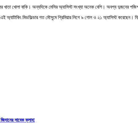
খাতা খোলা বাকি। অন্যদিকে মেসির অ্যাসিস্ট সংখ্যা অনেক বেশি। অবশ্য দুজনের পজিশন
 এই অ্যাটাকিং মিডফিল্ডার গত মৌসুমে প্রিমিয়ার লিগে ৯ গোল ও ২১ অ্যাসিস্ট করেছেন। ফ্
 জিদানের সাবেক ক্লাব!