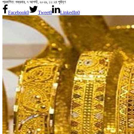
প্রকাশিত: শুক্রবার, ৭ আগস্ট, ২০২৬, ১১:২৪ পূর্বাহ্ণ
Facebook
0
Tweet
0
LinkedIn
0