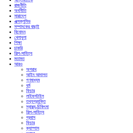
রাজনীতি
অর্থনীতি
সারাদেশ
এক্সক্লুসিভ
সম্পাদকের বাছাই
বিনোদন
খেলাধুলা
শিক্ষা
চাকরি
শিল্প-সাহিত্য
মতামত
আরও
অপরাধ
আইন আদালত
গণমাধ্যম
ধর্ম
ফিচার
লাইফস্টাইল
তথ্যপ্রযুক্তি
স্বাস্থ্য-চিকিৎসা
শিল্প-সাহিত্য
প্রবাস
ফিচার
ক্যাম্পাস