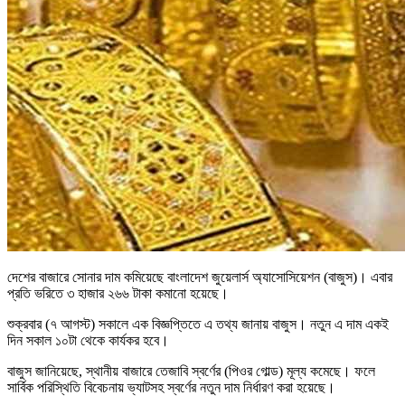
দেশের বাজারে সোনার দাম কমিয়েছে বাংলাদেশ জুয়েলার্স অ্যাসোসিয়েশন (বাজুস)। এবার
প্রতি ভরিতে ৩ হাজার ২৬৬ টাকা কমানো হয়েছে।
শুক্রবার (৭ আগস্ট) সকালে এক বিজ্ঞপ্তিতে এ তথ্য জানায় বাজুস। নতুন এ দাম একই
দিন সকাল ১০টা থেকে কার্যকর হবে।
বাজুস জানিয়েছে, স্থানীয় বাজারে তেজাবি স্বর্ণের (পিওর গোল্ড) মূল্য কমেছে। ফলে
সার্বিক পরিস্থিতি বিবেচনায় ভ্যাটসহ স্বর্ণের নতুন দাম নির্ধারণ করা হয়েছে।