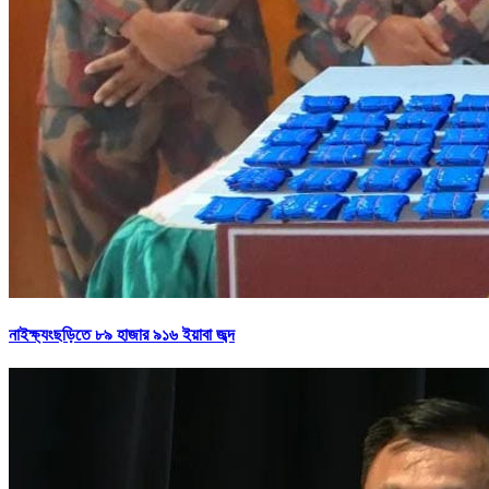
নাইক্ষ্যংছড়িতে ৮৯ হাজার ৯১৬ ইয়াবা জব্দ