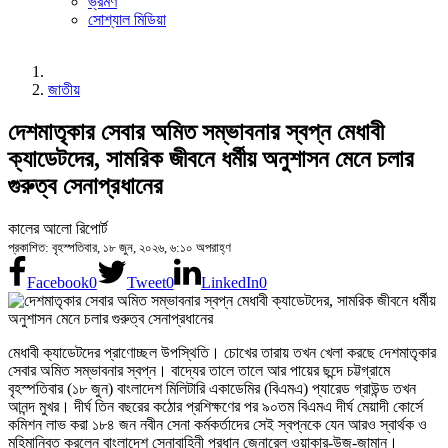
ভ্রমণ
সোশ্যাল মিডিয়া
জাতীয়
দেশমাতৃকার সেবার অমিত সম্ভাবনার স্বপ্ন মেধাবী
ক্যাডেটদের, সামরিক জীবনে ধর্মীয় অনুশাসন মেনে চলার
গুরুত্ব সেনাপ্রধানের
কালের আলো রিপোর্ট
প্রকাশিত: বৃহস্পতিবার, ১৮ জুন, ২০২৬, ৬:১০ অপরাহ্ণ
Facebook
0
Tweet
0
LinkedIn
0
মেধাবী ক্যাডেটদের প্রাণোচ্ছল উপস্থিতি। চোখের তারায় তখন খেলা করছে দেশমাতৃকার
সেবার অমিত সম্ভাবনার স্বপ্ন। বাদ্যের তালে তালে আর পায়ের ছন্দে চট্টগ্রামে
বৃহস্পতিবার (১৮ জুন) বাংলাদেশ মিলিটারি একাডেমির (বিএমএ) প্যারেড গ্রাউন্ড তখন
আনন্দ মুখর। দীর্ঘ তিন বছরের কঠোর প্রশিক্ষণের পর ৯০তম বিএমএ দীর্ঘ মেয়াদী কোর্সে
কমিশন লাভ করা ১৮৪ জন নবীন সেনা কর্মকর্তাদের সেই স্বপ্নকে যেন আরও স্বার্থক ও
মহিমান্বিত করলেন বাংলাদেশ সেনাবাহিনী প্রধান জেনারেল ওয়াকার-উজ-জামান।