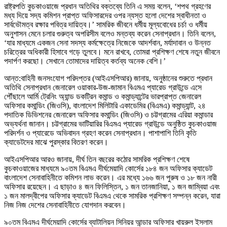
রাষ্ট্রপতি কুচকাওয়াজে প্রধান অতিথির বক্তব্যে তিনি এ সময় বলেন, ‘শপথ গ্রহণের
মধ্য দিয়ে সদ্য কমিশন প্রাপ্ত অফিসারদের ওপর ন্যস্ত হলো দেশের স্বাধীনতা ও
সার্বভৌমত্ব রক্ষার পবিত্র দায়িত্ব।’ সামরিক জীবনে ধর্মীয় মূল্যবোধের চর্চা ও ধর্মীয়
অনুশাসন মেনে চলার গুরুত্ব অপরিসীম বলেও মন্তব্য করেন সেনাপ্রধান। তিনি বলেন,
‘যার মাধ্যমে একজন সেনা সদস্য কর্মক্ষেত্রে নিজেকে আদর্শবান, মর্যাদাবান ও উন্নত
চরিত্রের অধিকারী হিসাবে গড়ে তুলবে। মনে রাখবে, তোমরা প্রশিক্ষণ শেষে নতুন জীবনে
পদার্পণ করছো। সেখানে তোমাদের দায়িত্ব কর্তব্য অনেক বেশি।’
আন্ত:বাহিনী জনসংযোগ পরিদপ্তর (আইএসপিআর) জানায়, অনুষ্ঠানের শুরুতে প্রধান
অতিথি সেনাপ্রধান জেনারেল ওয়াকার-উজ-জামান বিএমএ প্যারেড গ্রাউন্ডে এসে
পৌঁছালে আর্মি ট্রেনিং অ্যান্ড ডকট্রিন কমান্ড ও কমান্ড্যান্টের ভারপ্রাপ্ত জেনারেল
অফিসার কমান্ডিং (জিওসি), বাংলাদেশ মিলিটারি একাডেমির (বিএমএ) কমান্ড্যান্ট, ২৪
পদাতিক ডিভিশনের জেনারেল অফিসার কমান্ডিং (জিওসি) ও চট্টগ্রামের এরিয়া কমান্ডার
অভ্যর্থনা জানান। চট্টগ্রামের ভাটিয়ারির বিএমএ প্যারেড গ্রাউন্ডে অনুষ্ঠিত কুচকাওয়াজ
পরিদর্শন ও প্যারেডে অভিবাদন গ্রহণ করেন সেনাপ্রধান। পাশাপাশি তিনি কৃতি
ক্যাডেটদের মাঝে পুরস্কার বিতরণ করেন।
আইএসপিআর আরও জানায়, দীর্ঘ তিন বছরের কঠোর সামরিক প্রশিক্ষণ শেষে
কুচকাওয়াজের মাধ্যমে ৯০তম বিএমএ দীর্ঘমেয়াদি কোর্সের ১৮৪ জন অফিসার ক্যাডেট
বাংলাদেশ সেনাবাহিনীতে কমিশন লাভ করেন। এর মধ্যে ১৬৬ জন পুরুষ ও ১৮ জন নারী
অফিসার রয়েছেন। এ ছাড়াও ৪ জন ফিলিস্তিন, ১ জন তানজানিয়া, ১ জন জাম্বিয়া এবং
১ জন মালদ্বীপের অফিসার ক্যাডেট বিএমএ থেকে সামরিক প্রশিক্ষণ সম্পন্ন করেন, যারা
নিজ নিজ দেশের সেনাবাহিনীতে যোগদান করবেন।
৯০তম বিএমএ দীর্ঘমেয়াদি কোর্সের ব্যাটালিয়ন সিনিয়র আন্ডার অফিসার খায়রুল ইসলাম