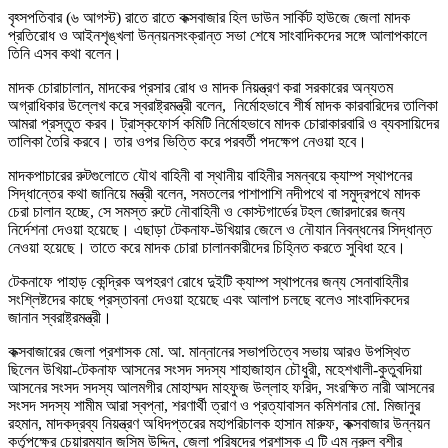
বৃহ্সপতিবার (৬ আগস্ট) রাতে রাতে কক্সবাজার হিল ডাউন সার্কিট হাউজে জেলা মাদক
প্রতিরোধ ও আইনশৃঙ্খলা উন্নয়নসংক্রান্ত সভা শেষে সাংবাদিকদের সঙ্গে আলাপকালে
তিনি এসব কথা বলেন।
মাদক চোরাচালান, মাদকের প্রসার রোধ ও মাদক নিয়ন্ত্রণ করা সরকারের অন্যতম
অগ্রাধিকার উল্লেখ করে স্বরাষ্ট্রমন্ত্রী বলেন, নির্মোহভাবে শীর্ষ মাদক কারবারিদের তালিকা
আমরা প্রস্তুত করব। ট্রাস্কফোর্স কমিটি নির্মোহভাবে মাদক চোরাকারবারি ও ব্যবসায়িদের
তালিকা তৈরি করবে। তার ওপর ভিত্তি করে পরবর্তী পদক্ষেপ নেওয়া হবে।
মাদকপাচারের রুটগুলোতে যৌথ বাহিনী বা স্থানীয় বাহিনীর সমন্বয়ে ক্যাম্প স্থাপনের
সিদ্ধান্তের কথা জানিয়ে মন্ত্রী বলেন, সমতলের পাশাপাশি নদীপথে বা সমুদ্রপথে মাদক
চেরা চালান হচ্ছে, সে সমস্ত রুটে নৌবাহিনী ও কোস্টগার্ডের টহল জোরদারের জন্য
নির্দেশনা দেওয়া হয়েছে। এছাড়া টেকনাফ-উখিয়ার জেলে ও নৌযান নিবন্ধনের সিদ্ধান্ত
নেওয়া হয়েছে। তাতে করে মাদক চোরা চালানকারীদের চিহ্নিত করতে সুবিধা হবে।
টেকনাফে পাহাড় কেন্দ্রিক অপহরণ রোধে দুইটি ক্যাম্প স্থাপনের জন্য সেনাবাহিনীর
সংশ্লিষ্টদের কাছে প্রস্তাবনা দেওয়া হয়েছে এবং আলাপ চলছে বলেও সাংবাদিকদের
জানান স্বরাষ্ট্রমন্ত্রী।
কক্সবাজারের জেলা প্রশাসক মো. আ. মান্নানের সভাপতিত্বে সভায় আরও উপস্থিত
ছিলেন উখিয়া-টেকনাফ আসনের সংসদ সদস্য শাহাজাহান চৌধুরী, মহেশখালী-কুতুবদিয়া
আসনের সংসদ সদস্য আলমগীর মোহাম্মদ মাহফুজ উল্লাহ ফরিদ, সংরক্ষিত নারী আসনের
সংসদ সদস্য শামীম আরা স্বপ্না, শরণার্থী ত্রাণ ও প্রত্যাবাসন কমিশনার মো. মিজানুর
রহমান, মাদকদ্রব্য নিয়ন্ত্রণ অধিদপ্তরের মহাপরিচালক হাসান মারুফ, কক্সবাজার উন্নয়ন
কর্তৃপক্ষের চেয়ারম্যান জসিম উদ্দিন, জেলা পরিষদের প্রশাসক এ টি এম নুরুল বশীর