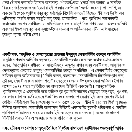
সেরা চৌকস ক্যাডেট হিসেবে অসামান্য গৌরবমণ্ডিত ‘সোর্ড অব অনার’ ও সামরিক
বিষয়ে শ্রেষ্ঠত্বের জন্য ‘সেনাবাহিনী প্রধান স্বর্ণপদক’ অর্জন করেন। পাশাপাশি, এ
একাডেমি থেকে প্রশিক্ষণপ্রাপ্ত সর্বশ্রেষ্ঠ বিদেশি ক্যাডেট হিসেবে ‘বিএমএ ট্রফি অব
এক্সিলেন্স’ অর্জন করেন সার্জেন্ট আবু বকর, তানজানিয়া। পরে প্রশিক্ষণ সমাপনকারী
ক্যাডেটরা দেশের স্বাধীনতা ও সার্বভৌমত্ব রক্ষার আনুষ্ঠানিক শপথ নেন। এরপর অতিথি
এবং প্রশিক্ষণ সমাপ্ত করা ক্যাডেটদের মা-বাবা ও অভিভাবকরা নবীন অফিসারদের
র‌্যাঙ্ক-ব্যাজ পরিয়ে দেন।
একটি দক্ষ, আধুনিক ও দেশপ্রেমের চেতনায় উদ্বুদ্ধ সেনাবাহিনীর গুরুত্ব অপরিসীম
অনুষ্ঠানে প্রধান অতিথির বক্তব্যে সেনাবাহিনী প্রধান জেনারেল ওয়াকার-উজ-জামান
বলেন, ‘মাতৃভূমির স্বাধীনতা ও সার্বভৌমত্ব অক্ষুণ্ন রাখার জন্য একটি দক্ষ, আধুনিক ও
দেশপ্রেমের চেতনায় উদ্বুদ্ধ সেনাবাহিনীর গুরুত্ব অপরিসীম। এ সেনাবাহিনীর নেতৃত্বের
দায়িত্ব মূলত অফিসারদের।’ তিনি বলেন, বাংলাদেশ সেনাবাহিনীতে নিবেদিতপ্রাণ দক্ষ,
চৌকষ, মেধাবী এবং একবিংশ শতাব্দীর নেতৃত্বের জন্য উপযুক্ত সেনা অফিসার তৈরির
লক্ষ্যে ১৯৭৪ সালে প্রতিষ্ঠিত হয় বাংলাদেশ মিলিটারি একাডেমি। আন্তর্জাতিক
খ্যাতিসম্পন্ন এ একাডেমি হতে কমিশনপ্রাপ্ত অফিসারদের নেতৃত্বে আনুগত্য, শৃঙ্খলা,
ন্যায়পরায়ণতা ও কর্তব্যবোধে উজ্জীবিত হয়ে বাংলাদেশ সেনাবাহিনী আজ দেশের সীমানা
পেরিয়ে বহির্বিশ্বেও উল্লেখযোগ্য অবদান রেখে চলেছে। ‘চির উন্নত মম শির’ মূলমন্ত্রে
দীক্ষিত বাংলাদেশ সেনাবাহিনী বাংলাদেশ মিলিটারি একাডেমির দূরদর্শী পরিকল্পনা ও সাবলীল
প্রশিক্ষণ পরিচালনার মাধ্যমে সেনাবাহিনীকে সমৃদ্ধ করে চলেছে। আমরা বাংলাদেশ
মিলিটারি একাডেমির এ অবদানের জন্য গর্বিত এবং কৃতজ্ঞ।
দক্ষ, চৌকস ও যোগ্য নেতৃত্ব তৈরিতে দ্বিতীয় বাংলাদেশ ব্যাটালিয়ন গুরুত্বপূর্ণ ভূমিকা