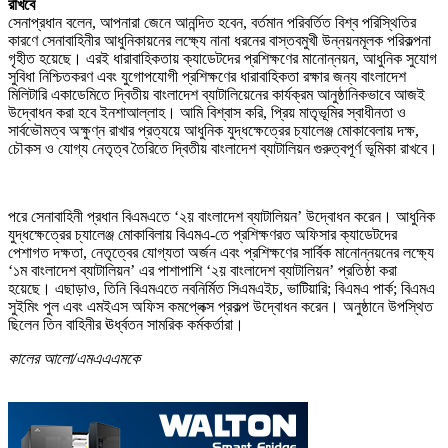
রাখবে
সেনাপ্রধান বলেন, আপনারা জেনে আনন্দিত হবেন, বর্তমান পরিবর্তিত বিশ্ব পরিস্থিতির
কারণে সেনাবাহিনীর আধুনিকায়নের লক্ষ্যে নানা ধরনের বাস্তবমুখী উন্নয়নমূলক পরিকল্পনা
গৃহীত হয়েছে। এরই ধারাবাহিকতায় ক্যাডেটদের প্রশিক্ষণের মানোন্নয়ন, আধুনিক সুযোগ
সুবিধা নিশ্চিতকরণ এবং যুগোপযোগী প্রশিক্ষণের ধারাবাহিকতা রক্ষার জন্য বাংলাদেশ
মিলিটারি একাডেমিতে দ্বিতীয় বাংলাদেশ ব্যাটালিয়েনের কার্যক্রম আনুষ্ঠানিকভাবে আজই
উদ্বোধন করা হবে ইনশাআল্লাহ। আমি বিশ্বাস করি, প্রিয় মাতৃভূমির স্বাধীনতা ও
সার্বভৌমত্ব অক্ষুণ্ন রাখার প্রত্যয়ে আধুনিক যুদ্ধক্ষেত্রের চ্যালেঞ্জ মোকাবেলায় দক্ষ,
চৌকস ও যোগ্য নেতৃত্ব তৈরিতে দ্বিতীয় বাংলাদেশ ব্যাটালিয়ন গুরুত্বপূর্ণ ভূমিকা রাখবে।
পরে সেনাবাহিনী প্রধান বিএমএতে ‘২য় বাংলাদেশ ব্যাটালিয়ন’ উদ্বোধন করেন। আধুনিক
যুদ্ধক্ষেত্রের চ্যালেঞ্জ মোকাবিলায় বিএমএ-তে প্রশিক্ষণরত অফিসার ক্যাডেটদের
পেশাগত দক্ষতা, নেতৃত্বের যোগ্যতা অর্জন এবং প্রশিক্ষণের সার্বিক মানোন্নয়নের লক্ষ্যে
‘১ম বাংলাদেশ ব্যাটালিয়ন’ এর পাশাপাশি ‘২য় বাংলাদেশ ব্যাটালিয়ন’ প্রতিষ্ঠা করা
হয়েছে। এছাড়াও, তিনি বিএমএতে নবনির্মিত সিএমএইচ, ভাটিয়ারি; বিএমএ পার্ক; বিএমএ
সুইমিং পুল এবং এমইএস অফিস কমপ্লেক্স প্রকল্প উদ্বোধন করেন। অনুষ্ঠানে উপস্থিত
ছিলেন তিন বাহিনীর ঊর্ধ্বতন সামরিক কর্মকর্তারা।
কালের আলো/এমএএএমকে