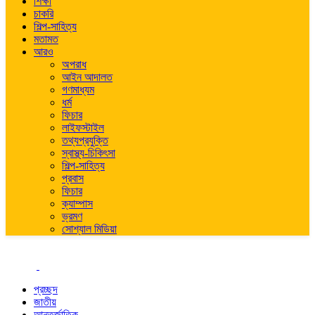
শিক্ষা
চাকরি
শিল্প-সাহিত্য
মতামত
আরও
অপরাধ
আইন আদালত
গণমাধ্যম
ধর্ম
ফিচার
লাইফস্টাইল
তথ্যপ্রযুক্তি
স্বাস্থ্য-চিকিৎসা
শিল্প-সাহিত্য
প্রবাস
ফিচার
ক্যাম্পাস
ভ্রমণ
সোশ্যাল মিডিয়া
প্রচ্ছদ
জাতীয়
আন্তর্জাতিক