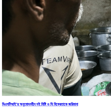
বিএসটিআই’র অনুমোদনহীন দই মিষ্টি ও ঘি বিক্রেতাকে জরিমানা