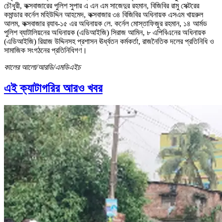
চৌধুরী, কক্সবাজারের পুলিশ সুপার এ এন এম সাজেদুর রহমান, বিজিবির রামু সেক্টরের
কমান্ডার কর্নেল মহিউদ্দিন আহমেদ, কক্সবাজার ৩৪ বিজিবির অধিনায়ক এসএম খায়রুল
আলম, কক্সবাজার র‌্যাব-১৫ এর অধিনায়ক লে. কর্নেল মোস্তাফিজুর রহমান, ১৪ আর্মড
পুলিশ ব্যাটালিয়নের অধিনায়ক (এডিআইজি) সিরাজ আমিন, ৮ এপিবিএনের অধিনায়ক
(এডিআইজি) রিয়াজ উদ্দিনসহ প্রশাসন ঊর্ধ্বতন কর্মকর্তা, রাজনৈতিক দলের প্রতিনিধি ও
সামাজিক সংগঠনের প্রতিনিধিগণ।
কালের আলো/আরডি/এমডিএইচ
এই ক্যাটাগরির আরও খবর