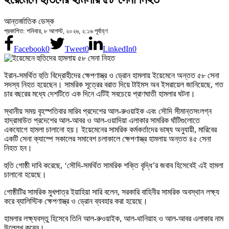
আন্তর্জাতিক ডেস্ক
প্রকাশিত: শনিবার, ৮ আগস্ট, ২০২৬, ২:১৬ পূর্বাহ্ণ
Facebook
0
Tweet
0
LinkedIn
0
ইরান-সমর্থিত হুতি বিদ্রোহীদের ক্ষেপণাস্ত্র ও ড্রোন হামলায় ইয়েমেনে অন্তত ৫৮ সেনা
সদস্য নিহত হয়েছেন। সামরিক সূত্রের বরাত দিয়ে টাইমস অব ইসরায়েল জানিয়েছে, গত
চার বছরের মধ্যে দেশটিতে এক দিনে এটিই সবচেয়ে প্রাণঘাতী হামলার ঘটনা।
স্থানীয় সময় বৃহস্পতিবার মারিব প্রদেশের আল-রুওয়াইক এবং সৌদি সীমান্তসংলগ্ন
হাদ্রামাউত প্রদেশের আল-আবর ও আল-ওয়াদিয়া এলাকার সামরিক ঘাঁটিগুলোতে
একযোগে হামলা চালানো হয়। ইয়েমেনের সামরিক কর্মকর্তাদের ভাষ্য অনুযায়ী, মারিবের
একটি সেনা ক্যাম্পে সকালের সমাবেশ চলাকালে ক্ষেপণাস্ত্র হামলায় অন্তত ৪৫ সেনা
নিহত হন।
হুতি গোষ্ঠী দাবি করেছে, ‘সৌদি-সমর্থিত সামরিক শক্তি বৃদ্ধি’র জবাব হিসেবেই এই হামলা
চালানো হয়েছে।
গোষ্ঠীটির সামরিক মুখপাত্র ইয়াহিয়া সারি বলেন, সরকারি বাহিনীর সামরিক অবস্থান লক্ষ্য
করে ব্যালিস্টিক ক্ষেপণাস্ত্র ও ড্রোন ব্যবহার করা হয়েছে।
হামলার লক্ষ্যবস্তু হিসেবে তিনি আল-রুওয়াইক, আল-থানিয়াহ ও আল-আবর এলাকার নাম
উল্লেখ করেন।