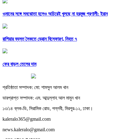
ওমানের সঙ্গে সমঝোতা হলেও অচিরেই খুলছে না হরমুজ প্রণালী: ইরান
রাশিয়ার ব্যস্ত সৈকতে ড্রোন বিস্ফোরণ, নিহত ৭
ফের বাড়ল তেলের দাম
প্রতিষ্ঠাতা সম্পাদক: মো: শামসুল আলম খান
ভারপ্রাপ্ত সম্পাদক: এম. আব্দুল্লাহ আল মামুন খান
১৩/১৪ ব্লক-ডি, সিরামিক রোড, পল্লবী, মিরপুর-১২, ঢাকা।
kaleralo365@gmail.com
news.kaleralo@gmail.com