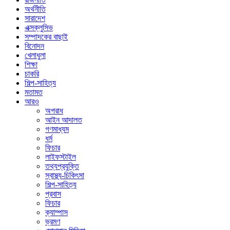
অর্থনীতি
সারাদেশ
এক্সক্লুসিভ
সম্পাদকের বাছাই
বিনোদন
খেলাধুলা
শিক্ষা
চাকরি
শিল্প-সাহিত্য
মতামত
আরও
অপরাধ
আইন আদালত
গণমাধ্যম
ধর্ম
ফিচার
লাইফস্টাইল
তথ্যপ্রযুক্তি
স্বাস্থ্য-চিকিৎসা
শিল্প-সাহিত্য
প্রবাস
ফিচার
ক্যাম্পাস
ভ্রমণ