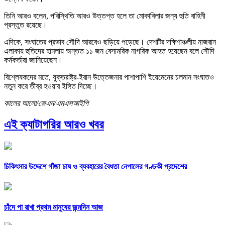
তিনি আরও বলেন, পরিস্থিতি আরও উত্তপ্ত হলে তা মোকাবিলার জন্য হুতি বাহিনী
প্রস্তুত রয়েছে।
এদিকে, সংঘাতের প্রভাব সৌদি আরবেও ছড়িয়ে পড়েছে। দেশটির দক্ষিণাঞ্চলীয় নাজরান
এলাকায় হুতিদের হামলায় অন্তত ১১ জন বেসামরিক নাগরিক আহত হয়েছেন বলে সৌদি
কর্মকর্তারা জানিয়েছেন।
বিশ্লেষকদের মতে, যুক্তরাষ্ট্র-ইরান উত্তেজনার পাশাপাশি ইয়েমেনের চলমান সংঘাতও
নতুন করে তীব্র হওয়ার ইঙ্গিত দিচ্ছে।
কালের আলো/জেএন/এমএসআইপি
এই ক্যাটাগরির আরও খবর
চিকিৎসার উদ্দেশে গাঁজা চাষ ও ব্যবহারের বৈধতা নেপালের গণ্ডকী প্রদেশের
চাঁদে পা রাখা প্রথম মানুষের জন্মদিন আজ