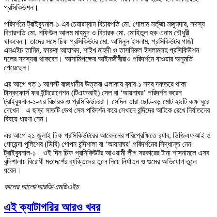
প্রসিকিউশন।
পরিদর্শনে ট্রাইব্যুনাল-১-এর চেয়ারম্যান বিচারপতি মো. গোলাম মর্তূজা মজুমদার, সদস্য
বিচারপতি মো. শফিউল আলম মাহমুদ ও বিচারক মো. মোহিতুল হক এনাম চৌধুরী
থাকবেন। তাদের সঙ্গে চিফ প্রসিকিউটর মো. আমিনুল ইসলাম, প্রসিকিউটর গাজী
এমএইচ তামিম, ফারুক আহাম্মদ, শাইখ মাহদী ও তাসমিরুল ইসলামসহ প্রসিকিউশন
দলের সদস্যরা থাকবেন। আসামিপক্ষের আইনজীবীরাও পরিদর্শনে যাওয়ার অনুমতি
পেয়েছেন।
এর আগে গত ১ আগস্ট রাজধানীর উত্তরা এলাকায় র‍্যাব-১ সদর দফতরে থাকা
টাস্কফোর্স ফর ইন্টারোগেশন (টিএফআই) সেল বা ‘আয়নাঘর’ পরিদর্শন করেন
ট্রাইব্যুনাল-১-এর বিচারক ও প্রসিকিউটররা। সেদিন তারা ছোট-বড় মোট ২৯টি কক্ষ ঘুরে
দেখেন। এ ছাড়া সাতটি ডেথ সেল পরিদর্শন করে সেখানে বন্দিদের আটকে রেখে নির্যাতনের
বিষয়ে ধারণা নেন।
এর আগে ২১ জুলাই চিফ প্রসিকিউটরের আবেদনের পরিপ্রেক্ষিতে র‍্যাব, ডিজিএফআই ও
গোয়েন্দা পুলিশের (ডিবি) গোপন বন্দিশালা বা ‘আয়নাঘর’ পরিদর্শনের সিদ্ধান্ত নেন
ট্রাইব্যুনাল-১। ওই দিন চিফ প্রসিকিউটর আওয়ামী লীগ সরকারের টানা শাসনামলে এসব
বন্দিশালায় বিরোধী মতাদর্শের ব্যক্তিদের তুলে নিয়ে নির্যাতন ও গুমের অভিযোগ তুলে
ধরেন।
কালের আলো/আরডি/এমডিএইচ
এই ক্যাটাগরির আরও খবর