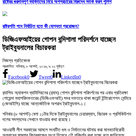
রাষ্ট্রের গুরুত্বপূর্ণ ব্যক্তিদের নিয়ে অপপ্রচারের বিরুদ্ধে সতর্ক করল পুলিশ
রাষ্ট্রপতি পদে নির্বাচিত হতে কী যোগ্যতা প্রয়োজন?
ডিজিএফআইয়ের গোপন বন্দিশালা পরিদর্শনে যাচ্ছেন
ট্রাইব্যুনালের বিচারকরা
নিজস্ব প্রতিবেদক
প্রকাশিত: শনিবার, ৮ আগস্ট, ২০২৬, ৯:২২ পূর্বাহ্ণ
Facebook
0
Tweet
0
LinkedIn
0
র‍্যাপিড অ্যাকশন ব্যাটালিয়নের (র‍্যাব) গোপন বন্দিশালা পরিদর্শনের পর এবার প্রতিরক্ষা
গোয়েন্দা মহাপরিদফতরের (ডিজিএফআই) সদর দফতরে থাকা জয়েন্ট ইন্টারোগেশন সেন্টারে
(জেআইসি) যাচ্ছে আন্তর্জাতিক অপরাধ ট্রাইব্যুনাল-১।
শনিবার (৮ আগস্ট) বেলা ১১টার দিকে ট্রাইব্যুনালের চেয়ারম্যান, বিচারক ও প্রসিকিউশন
দলের সদস্যদের সেখানে যাওয়ার কথা রয়েছে।
আওয়ামী লীগ সরকারের আমলে সংঘটিত গুম ও নির্যাতনের ঘটনায় করা মানবতাবিরোধী
অপরাধের মামলার বিচারকাজের অংশ হিসেবে এই পরিদর্শন করা হচ্ছে বলে জানিয়েছে