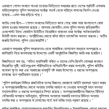
এরআগে গোপন সংবাদে পাওয়া তথ্যের ভিত্তিতে শুক্রবার রাতে দেশের প্রতিটি এলাকায়
দায়িত্বপ্রাপ্ত পুলিশ সদস্যদের সর্বোচ্চ সতর্ক থেকে দায়িত্ব পালনের নির্দেশ দেওয়া
হয়েছে—এমন খবর ছড়িয়ে পড়ে।
বার্তায় লেখা ছিল—‘গোপন সংবাদের ভিত্তিতে জানা গেছে আজ সারা বাংলাদেশে বোমা
হামলা হওয়ার সম্ভাবনা রয়েছে। আপনার জেলাধীন যেসব পুলিশ সদস্য রাত্রিকালীন
চেকপোস্ট/ টহল/ মোবাইল ডিউটিতে নিয়োজিত থাকবেন তারা সর্বোচ্চ সর্তকতারসহিত
ডিউটি পালন করবেন। অপ্রীতিকর কোনো ঘটনা ঘটলে তাৎক্ষণিক অবগত করবেন। অতীব
জরুরি নির্দেশনা: পুলিশ হেডকোয়ার্টর্স।’
এরআগে শুক্রবার পুলিশ সদরদফতর থেকে সামাজিক যোগাযোগ মাধ্যমে অপপ্রচার ও
জালিয়াতি নিয়ে জনসাধারণের উদ্দেশ্যে একটি আনুষ্ঠানিক বিজ্ঞপ্তি জারি করা হয়েছিল।
বিজ্ঞপ্তিতে বলা হয়, ‘পতিত ফ্যাসিবাদী শক্তি ও তাদের দেশি-বিদেশি দোসররা জনমনে
বিভ্রান্তি সৃষ্টি, আইনশৃঙ্খলা পরিস্থিতিকে অস্থিতিশীল করার অপচেষ্টা, পুলিশ বাহিনীর
মনোবল ক্ষুণ্ন করা এবং সরকারের ভাবমূর্তি নষ্ট করার উদ্দেশ্যে এ ধরনের অপপ্রচার
চালাচ্ছে বলে প্রতীয়মান হয়েছে।’
‘পুলিশ কার্যক্রম নিষিদ্ধ রাজনৈতিক দলের বিরুদ্ধে জোরালো আইনি ব্যবস্থা গ্রহণ করায়
ও অপপ্রচারকারীদের কোনো অন্যায় তদবির আমলে না নেওয়ায় অসন্তুষ্ট মহল মনগড়া
তথ্যসংবলিত এ ধরনের অপপ্রচারে লিপ্ত রয়েছে। অপপ্রচারকারীদের বিরুদ্ধে বিভিন্ন
ফৌজদারি অপরাধে অভিযুক্ত, পুলিশসহ অন্যান্য সরকারি দফতরে বিভিন্ন অন্যায়
তদবির করা ও অপপ্রচার না চালানোর শর্তে অর্থ দাবির তথ্য-প্রমাণ রয়েছে। ’
পুলিশ সামাজিক যোগাযোগমাধ্যমে প্রচারিত বিভ্রান্তিকর ও উসকানিমূলক কোনো বক্তব্য