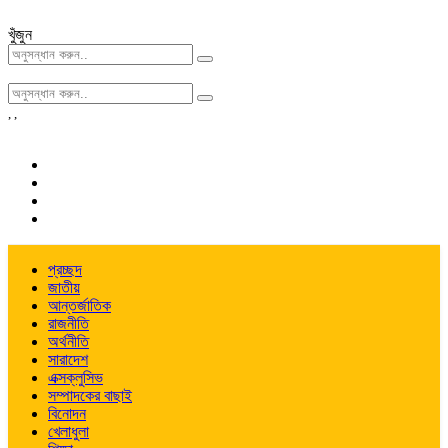
খুঁজুন
,
,
প্রচ্ছদ
জাতীয়
আন্তর্জাতিক
রাজনীতি
অর্থনীতি
সারাদেশ
এক্সক্লুসিভ
সম্পাদকের বাছাই
বিনোদন
খেলাধুলা