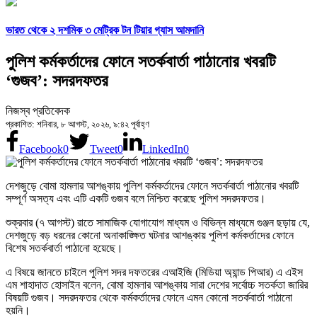
ভারত থেকে ২ দশমিক ৩ মেট্রিক টন টিয়ার গ্যাস আমদানি
পুলিশ কর্মকর্তাদের ফোনে সতর্কবার্তা পাঠানোর খবরটি
‘গুজব’: সদরদফতর
নিজস্ব প্রতিবেদক
প্রকাশিত: শনিবার, ৮ আগস্ট, ২০২৬, ৯:৪২ পূর্বাহ্ণ
Facebook
0
Tweet
0
LinkedIn
0
দেশজুড়ে বোমা হামলার আশঙ্কায় পুলিশ কর্মকর্তাদের ফোনে সতর্কবার্তা পাঠানোর খবরটি
সম্পূর্ণ অসত্য এবং এটি একটি গুজব বলে নিশ্চিত করেছে পুলিশ সদরদফতর।
শুক্রবার (৭ আগস্ট) রাতে সামাজিক যোগাযোগ মাধ্যম ও বিভিন্ন মাধ্যমে গুঞ্জন ছড়ায় যে,
দেশজুড়ে বড় ধরনের কোনো অনাকাঙ্ক্ষিত ঘটনার আশঙ্কায় পুলিশ কর্মকর্তাদের ফোনে
বিশেষ সতর্কবার্তা পাঠানো হয়েছে।
এ বিষয়ে জানতে চাইলে পুলিশ সদর দফতরের এআইজি (মিডিয়া অ্যান্ড পিআর) এ এইস
এম শাহাদাত হোসাইন বলেন, বোমা হামলার আশঙ্কায় সারা দেশের সর্বোচ্চ সতর্কতা জারির
বিষয়টি গুজব। সদরদফতর থেকে কর্মকর্তাদের ফোনে এমন কোনো সতর্কবার্তা পাঠানো
হয়নি।