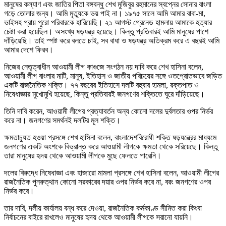
মানুষের কল্যাণ এবং জাতির পিতা বঙ্গবন্ধু শেখ মুজিবুর রহমানের স্বপ্নের সোনার বাংলা
গড়ে তোলার জন্য। আমি মৃত্যুকে ভয় পাই না। ১৯৭৫ সালে আমি আমার বাবা-মা,
ভাইসহ প্রায় পুরো পরিবারকে হারিয়েছি। ২১ আগস্ট গ্রেনেড হামলায় আমাকে হত্যার
চেষ্টা করা হয়েছিল। অসংখ্য ষড়যন্ত্র হয়েছে। কিন্তু প্রতিবারই আমি মানুষের পাশে
দাঁড়িয়েছি। তাই স্পষ্ট করে বলতে চাই, সব বাধা ও ষড়যন্ত্র অতিক্রম করে এ বছরই আমি
আমার দেশে ফিরব।
নিজের নেতৃত্বাধীন আওয়ামী লীগ কাগুজে সংগঠন নয় দাবি করে শেখ হাসিনা বলেন,
আওয়ামী লীগ বাংলার মাটি, মানুষ, ইতিহাস ও জাতীয় পরিচয়ের সঙ্গে ওতপ্রোতভাবে জড়িত
একটি রাজনৈতিক শক্তি। ৭৭ বছরের ইতিহাসে দলটি বহুবার হামলা, রক্তপাত ও
নিষেধাজ্ঞার মুখোমুখি হয়েছে, কিন্তু প্রতিবারই জনগণের শক্তিতে ঘুরে দাঁড়িয়েছে।
তিনি দাবি করেন, আওয়ামী লীগের প্রত্যাবর্তন অন্য কোনো দলের দুর্বলতার ওপর নির্ভর
করে না। জনগণের সমর্থনই দলটির মূল শক্তি।
ক্ষমতাচ্যুত হওয়া প্রসঙ্গে শেখ হাসিনা বলেন, বাংলাদেশবিরোধী শক্তি ষড়যন্ত্রের মাধ্যমে
জনগণের একটি অংশকে বিভ্রান্ত করে আওয়ামী লীগকে ক্ষমতা থেকে সরিয়েছে। কিন্তু
তারা মানুষের হৃদয় থেকে আওয়ামী লীগকে মুছে ফেলতে পারেনি।
দলের বিরুদ্ধে নিষেধাজ্ঞা এবং হাজারো মামলা প্রসঙ্গে শেখ হাসিনা বলেন, আওয়ামী লীগের
রাজনৈতিক পুনরুত্থান কোনো সরকারের দয়ার ওপর নির্ভর করে না, বরং জনগণের ওপর
নির্ভর করে।
তার দাবি, দলীয় কার্যালয় বন্ধ করে দেওয়া, রাজনৈতিক কর্মকাণ্ড সীমিত করা কিংবা
নির্বাচনের বাইরে রাখলেও মানুষের হৃদয় থেকে আওয়ামী লীগকে সরানো যায়নি।