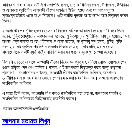
কার্যক্রম নিষিদ্ধ আওয়ামী লীগ সভাপতি বলেন, দেশের বিভিন্ন জেলা, উপজেলা, ইউনিয়ন
ও এলাকায় প্রতিদিন আওয়ামী লীগের সমর্থনে মিছিল হচ্ছে এবং সাধারণ মানুষও
স্বতঃস্ফূর্তভাবে এতে অংশ নিচ্ছেন। এটি দলটির পুনর্জাগরণের লক্ষণ বলে মন্তব্য করেন
তিনি।
৫ আগস্টের পর মুক্তিযুদ্ধের চেতনার বিরুদ্ধে সর্বাত্মক আক্রমণ হয়েছে দাবি করে তিনি
বলেন, মুক্তিযোদ্ধাদের অপমান করা হয়েছে, মুক্তিযুদ্ধের স্মৃতিচিহ্ন ভাঙচুর হয়েছে, ‘জয়
বাংলা’ স্লোগানকে অপরাধ হিসেবে দেখানো হয়েছে, সংখ্যালঘু সম্প্রদায়, মন্দির, সুফি
দরগাহ ও সাংস্কৃতিক প্রতিষ্ঠান হামলার শিকার হয়েছে। তার দাবি, এর মাধ্যমে
বাংলাদেশকে একটি ব্যর্থ রাষ্ট্রে পরিণত করার সব ধরনের ব্যবস্থা নেওয়া হয়েছে।
বিএনপি নেতৃত্বের সঙ্গে আওয়ামী লীগের নিষেধাজ্ঞা প্রত্যাহার নিয়ে গোপন যোগাযোগের
গুঞ্জন উড়িয়ে দেন শেখ হাসিনা। বলেন, এটি জনগণকে বিভ্রান্ত করার জন্য ছড়ানো
প্রচারণা। বাংলাদেশের গণতন্ত্র, আওয়ামী লীগের রাজনৈতিক অধিকার, জনগণের
ভোটাধিকার এবং ন্যায়বিচার কোনো গোপন দর-কষাকষির বিষয় নয়। এগুলো জনগণের
সাংবিধানিক অধিকার।
এ সময় তিনি বলেন, আওয়ামী লীগ কারও রাজনৈতিক দয়া চায় না, জনগণের সমর্থন ও
সাংবিধানিক অধিকারের ভিত্তিতেই রাজনীতি করবে।
কালের আলো/আরডি/এমডিএইচ
আপনার মতামত লিখুন