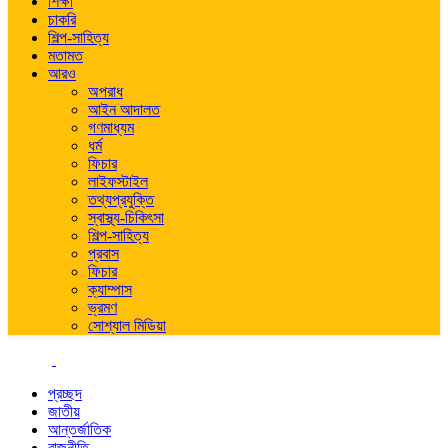
শিক্ষা
চাকরি
শিল্প-সাহিত্য
মতামত
আরও
অপরাধ
আইন আদালত
গণমাধ্যম
ধর্ম
ফিচার
লাইফস্টাইল
তথ্যপ্রযুক্তি
স্বাস্থ্য-চিকিৎসা
শিল্প-সাহিত্য
প্রবাস
ফিচার
ক্যাম্পাস
ভ্রমণ
সোশ্যাল মিডিয়া
প্রচ্ছদ
জাতীয়
আন্তর্জাতিক
রাজনীতি