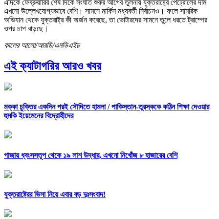
এদিকে ফেব্রুয়ারির শেষ দিকে সংঘাত শুরুর আগের তুলনায় যুক্তরাষ্ট্রে পেট্রোলের দাম
এখনো উল্লেখযোগ্যভাবে বেশি। সামনে মার্কিন মধ্যবর্তী নির্বাচনও। ফলে সামরিক
অভিযান থেকে যুক্তরাষ্ট্র কী অর্জন করেছে, তা ভোটারদের সামনে তুলে ধরতে ট্রাম্পের
ওপর চাপ বাড়ছে।
কালের আলো/আরডি/এমডিএইচ
এই ক্যাটাগরির আরও খবর
মক্কা চুক্তির একদিন পরই সৌদিতে হামলা /
পাকিস্তান-তুরস্ককে কঠিন শিক্ষা দেওয়ার
হুমকি ইয়েমেনের বিদ্রোহীদের
গাজায় ধ্বংসস্তূপ থেকে ১৯ লাশ উদ্ধার, এখনো নিখোঁজ ৮ হাজারের বেশি
যুক্তরাষ্ট্রের ভিসা নিয়ে এবার বড় দুঃসংবাদ!