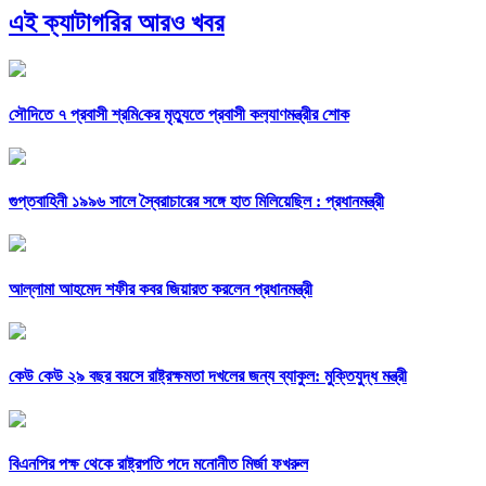
এই ক্যাটাগরির আরও খবর
সৌ‌দিতে ৭ প্রবাসী শ্রমি‌কের মৃত্যুতে প্রবাসী কল‌্যাণমন্ত্রীর শোক
গুপ্তবাহিনী ১৯৯৬ সালে স্বৈরাচারের সঙ্গে হাত মিলিয়েছিল : প্রধানমন্ত্রী
আল্লামা আহমেদ শফীর কবর জিয়ারত করলেন প্রধানমন্ত্রী
কেউ কেউ ২৯ বছর বয়সে রাষ্ট্রক্ষমতা দখলের জন্য ব্যাকুল: মুক্তিযুদ্ধ মন্ত্রী
বিএনপির পক্ষ থেকে রাষ্ট্রপতি পদে মনোনীত মির্জা ফখরুল