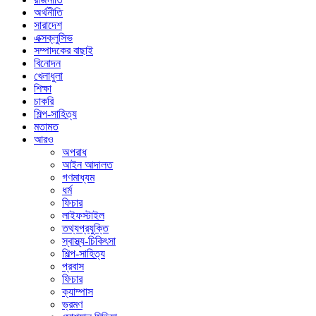
অর্থনীতি
সারাদেশ
এক্সক্লুসিভ
সম্পাদকের বাছাই
বিনোদন
খেলাধুলা
শিক্ষা
চাকরি
শিল্প-সাহিত্য
মতামত
আরও
অপরাধ
আইন আদালত
গণমাধ্যম
ধর্ম
ফিচার
লাইফস্টাইল
তথ্যপ্রযুক্তি
স্বাস্থ্য-চিকিৎসা
শিল্প-সাহিত্য
প্রবাস
ফিচার
ক্যাম্পাস
ভ্রমণ