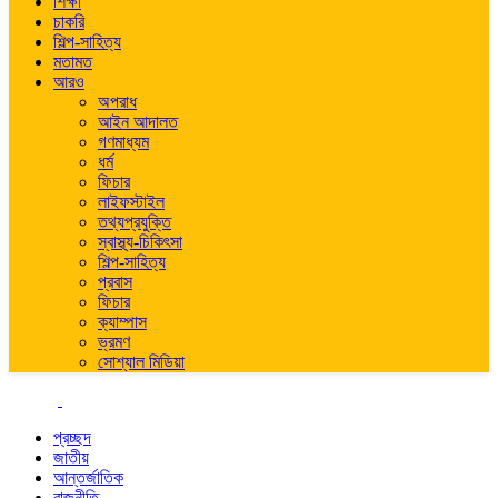
শিক্ষা
চাকরি
শিল্প-সাহিত্য
মতামত
আরও
অপরাধ
আইন আদালত
গণমাধ্যম
ধর্ম
ফিচার
লাইফস্টাইল
তথ্যপ্রযুক্তি
স্বাস্থ্য-চিকিৎসা
শিল্প-সাহিত্য
প্রবাস
ফিচার
ক্যাম্পাস
ভ্রমণ
সোশ্যাল মিডিয়া
প্রচ্ছদ
জাতীয়
আন্তর্জাতিক
রাজনীতি