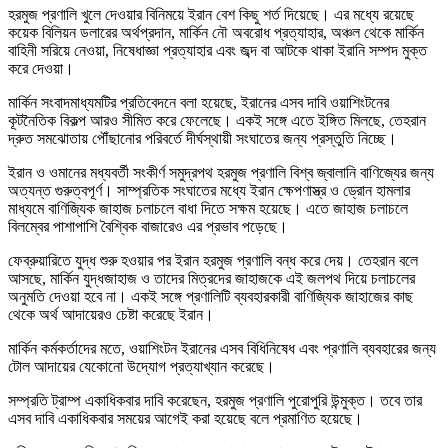
হরমুজ প্রণালি খুলে দেওয়ার বিনিময়ে ইরান বেশ কিছু শর্ত দিয়েছে। এর মধ্যে রয়েছে
কয়েক বিলিয়ন ডলারের অর্থপ্রদান, মার্কিন নৌ অবরোধ প্রত্যাহার, অঞ্চল থেকে মার্কিন
বাহিনী সরিয়ে নেওয়া, নিষেধাজ্ঞা প্রত্যাহার এবং জব্দ বা আটকে থাকা ইরানি সম্পদ মুক্ত
করে দেওয়া।
মার্কিন সংবাদমাধ্যমটির প্রতিবেদনে বলা হয়েছে, ইরানের এসব দাবি ওয়াশিংটনের
কূটনৈতিক বিকল্প আরও সীমিত করে ফেলেছে। একই সঙ্গে এতে ইঙ্গিত মিলছে, তেহরান
দ্রুত সমঝোতায় পৌঁছানোর পরিবর্তে দীর্ঘস্থায়ী সংঘাতের জন্য প্রস্তুতি নিচ্ছে।
ইরান ও ওমানের মধ্যবর্তী সংকীর্ণ সমুদ্রপথ হরমুজ প্রণালি বিশ্ব জ্বালানি বাণিজ্যের জন্য
অত্যন্ত গুরুত্বপূর্ণ। সাম্প্রতিক সংঘাতের মধ্যে ইরান ক্ষেপণাস্ত্র ও ড্রোন হামলার
মাধ্যমে বাণিজ্যিক জাহাজ চলাচলে বাধা দিতে সক্ষম হয়েছে। এতে জাহাজ চলাচলে
বিলম্বের পাশাপাশি বৈশ্বিক বাজারেও এর প্রভাব পড়েছে।
ফেব্রুয়ারিতে যুদ্ধ শুরু হওয়ার পর ইরান হরমুজ প্রণালি বন্ধ করে দেয়। তেহরান বলে
আসছে, মার্কিন যুদ্ধজাহাজ ও তাদের মিত্রদের জাহাজকে এই জলপথ দিয়ে চলাচলের
অনুমতি দেওয়া হবে না। একই সঙ্গে প্রণালিটি ব্যবহারকারী বাণিজ্যিক জাহাজের কাছ
থেকে অর্থ আদায়েরও চেষ্টা করেছে ইরান।
মার্কিন কর্মকর্তাদের মতে, ওয়াশিংটন ইরানের এসব বিধিনিষেধ এবং প্রণালি ব্যবহারের জন্য
টোল আদায়ের যেকোনো উদ্যোগ প্রত্যাখ্যান করেছে।
সম্প্রতি ট্রাম্প একাধিকবার দাবি করেছেন, হরমুজ প্রণালি পুরোপুরি উন্মুক্ত। তবে তার
এসব দাবি একাধিকবার সময়ের আগেই করা হয়েছে বলে প্রমাণিত হয়েছে।