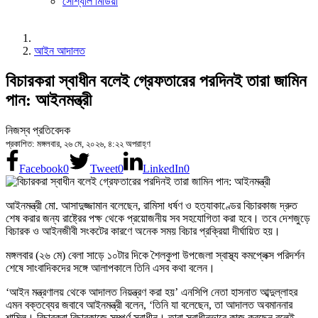
সোশ্যাল মিডিয়া
আইন আদালত
বিচারকরা স্বাধীন বলেই গ্রেফতারের পরদিনই তারা জামিন
পান: আইনমন্ত্রী
নিজস্ব প্রতিবেদক
প্রকাশিত: মঙ্গলবার, ২৬ মে, ২০২৬, ৪:২২ অপরাহ্ণ
Facebook
0
Tweet
0
LinkedIn
0
আইনমন্ত্রী মো. আসাদুজ্জামান বলেছেন, রামিসা ধর্ষণ ও হত্যাকাণ্ডের বিচারকাজ দ্রুত
শেষ করার জন্য রাষ্ট্রের পক্ষ থেকে প্রয়োজনীয় সব সহযোগিতা করা হবে। তবে দেশজুড়ে
বিচারক ও আইনজীবী সংকটের কারণে অনেক সময় বিচার প্রক্রিয়া দীর্ঘায়িত হয়।
মঙ্গলবার (২৬ মে) বেলা সাড়ে ১০টার দিকে শৈলকুপা উপজেলা স্বাস্থ্য কমপ্লেক্স পরিদর্শন
শেষে সাংবাদিকদের সঙ্গে আলাপকালে তিনি এসব কথা বলেন।
‘আইন মন্ত্রণালয় থেকে আদালত নিয়ন্ত্রণ করা হয়’ এনসিপি নেতা হাসনাত আব্দুল্লাহর
এমন বক্তব্যের জবাবে আইনমন্ত্রী বলেন, ‘তিনি যা বলেছেন, তা আদালত অবমাননার
শামিল। বিচারকরা বিচারকাজে সম্পূর্ণ স্বাধীন। তারা স্বাধীনভাবে কাজ করছেন বলেই