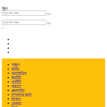
খুঁজুন
,
,
প্রচ্ছদ
জাতীয়
আন্তর্জাতিক
রাজনীতি
অর্থনীতি
সারাদেশ
এক্সক্লুসিভ
সম্পাদকের বাছাই
বিনোদন
খেলাধুলা