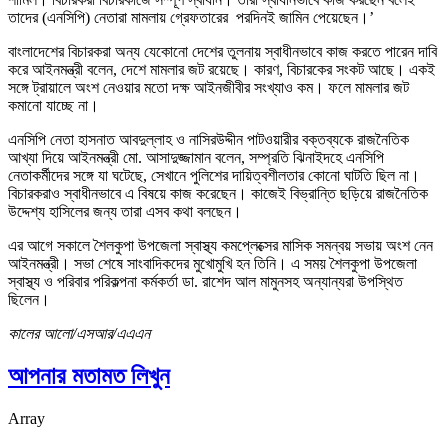
তাদের (এনসিপি) নেতারা মামলায় গ্রেফতারের পরদিনই জামিন পেয়েছেন।’
বাংলাদেশের বিচারকরা অন্য যেকোনো দেশের তুলনায় স্বাধীনভাবে কাজ করতে পারেন দাবি
করে আইনমন্ত্রী বলেন, দেশে মামলার জট রয়েছে। কারণ, বিচারকের সংকট আছে। একই
সঙ্গে ট্রায়ালে অংশ নেওয়ার মতো দক্ষ আইনজীবীর সংখ্যাও কম। ফলে মামলার জট
কমানো যাচ্ছে না।
এনসিপি নেতা হাসনাত আবদুল্লাহ ও নাসিরউদ্দীন পাটওয়ারীর বক্তব্যকে রাজনৈতিক
আখ্যা দিয়ে আইনমন্ত্রী মো. আসাদুজ্জামান বলেন, সম্প্রতি ঝিনাইদহে এনসিপি
নেতাকর্মীদের সঙ্গে যা ঘটেছে, সেখানে পুলিশের দায়িত্বশীলতার কোনো ঘাটতি ছিল না।
বিচারকরাও স্বাধীনভাবে এ বিষয়ে কাজ করেছেন। কাজেই বিভ্রান্তি ছড়িয়ে রাজনৈতিক
উদ্দেশ্য হাসিলের জন্য তারা এসব কথা বলছেন।
এর আগে সকালে শৈলকুপা উপজেলা স্বাস্থ্য কমপ্লেক্সের মাসিক সমন্বয় সভায় অংশ নেন
আইনমন্ত্রী। সভা শেষে সাংবাদিকদের মুখোমুখি হন তিনি। এ সময় শৈলকুপা উপজেলা
স্বাস্থ্য ও পরিবার পরিকল্পনা কর্মকর্তা ডা. রাশেদ আল মামুনসহ অন্যান্যরা উপস্থিত
ছিলেন।
কালের আলো/এসআর/এএএন
আপনার মতামত লিখুন
Array