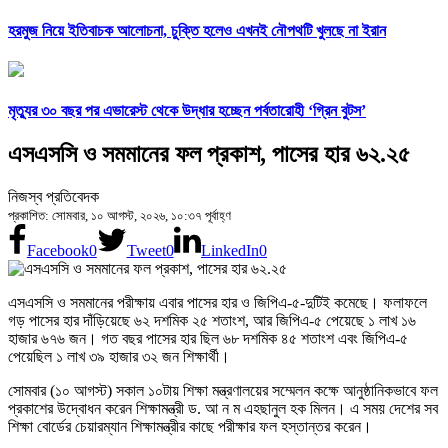
হরমুজ নিয়ে ইতিবাচক আলোচনা, চুক্তি হলেও এখনই নৌপথটি খুলছে না ইরান
মৃত্যুর ৩০ বছর পর এভারেস্ট থেকে উদ্ধার হচ্ছেন পর্বতারোহী ‘গ্রিন বুটস’
এসএসসি ও সমমানের ফল প্রকাশ, পাসের হার ৬২.২৫
নিজস্ব প্রতিবেদক
প্রকাশিত: সোমবার, ১০ আগস্ট, ২০২৬, ১০:৩৭ পূর্বাহ্ণ
Facebook
0
Tweet
0
LinkedIn
0
এসএসসি ও সমমানের পরীক্ষায় এবার পাসের হার ও জিপিএ-৫-দুটিই কমেছে। ফলাফলে
গড় পাসের হার দাঁড়িয়েছে ৬২ দশমিক ২৫ শতাংশ, আর জিপিএ-৫ পেয়েছে ১ লাখ ১৬
হাজার ৬৭৬ জন। গত বছর পাসের হার ছিল ৬৮ দশমিক ৪৫ শতাংশ এবং জিপিএ-৫
পেয়েছিল ১ লাখ ৩৯ হাজার ৩২ জন শিক্ষার্থী।
সোমবার (১০ আগস্ট) সকাল ১০টায় শিক্ষা মন্ত্রণালয়ের সম্মেলন কক্ষে আনুষ্ঠানিকভাবে ফল
প্রকাশের উদ্বোধন করেন শিক্ষামন্ত্রী ড. আ ন ম এহছানুল হক মিলন। এ সময় দেশের সব
শিক্ষা বোর্ডের চেয়ারম্যান শিক্ষামন্ত্রীর কাছে পরীক্ষার ফল হস্তান্তর করেন।