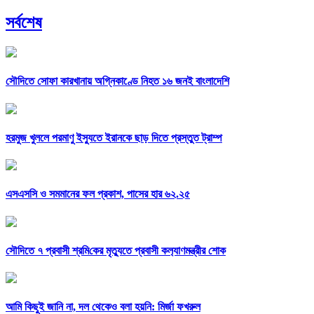
সর্বশেষ
সৌদিতে সোফা কারখানায় অগ্নিকাণ্ডে নিহত ১৬ জনই বাংলাদেশি
হরমুজ খুললে পরমাণু ইস্যুতে ইরানকে ছাড় দিতে প্রস্তুত ট্রাম্প
এসএসসি ও সমমানের ফল প্রকাশ, পাসের হার ৬২.২৫
সৌ‌দিতে ৭ প্রবাসী শ্রমি‌কের মৃত্যুতে প্রবাসী কল‌্যাণমন্ত্রীর শোক
আমি কিছুই জানি না, দল থেকেও বলা হয়নি: মির্জা ফখরুল