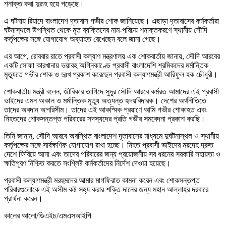
শনাক্ত করা দুরূহ হয়ে পড়েছে।
এ ঘটনায় রিয়াদে বাংলাদেশ দূতাবাস গভীর শোক জানিয়েছে। এছাড়া দূতাবাসের কর্মকর্তারা
ঘটনাস্থলে উপস্থিত থেকে মৃত ব্যক্তিদের নাম-পরিচয় শনাক্তকরণে স্থানীয় সৌদি
কর্তৃপক্ষের সঙ্গে যোগাযোগ অব্যাহত রেখেছেন বলে জানা গেছে।
এর আগে, রোববার রাতে প্রবাসী কল্যাণ মন্ত্রণালয় এক শোকবার্তায় জানায়, সৌদি আরবের
একটি সোফা কারখানায় ভয়াবহ অগ্নিকাণ্ডে প্রবাসী বাংলাদেশি শ্রমিকদের মর্মান্তিক
মৃত্যুতে গভীর শোক ও দুঃখ প্রকাশ করেছেন প্রবাসী কল্যাণমন্ত্রী আরিফুল হক চৌধুরী।
শোকবার্তায় মন্ত্রী বলেন, জীবিকার তাগিদে সুদূর সৌদি আরবে কর্মরত আমাদের এই প্রবাসী
ভাইদের এমন অকাল ও মর্মান্তিক মৃত্যু অত্যন্ত হৃদয়বিদারক। দেশের অর্থনীতিতে
তাদের অবদান অপরিসীম। তাদের এই আকস্মিক প্রয়াণে আমি গভীর শোকাহত এবং
নিহতদের শোকসন্তপ্ত পরিবারের সদস্যদের প্রতি গভীর সমবেদনা প্রকাশ করছি।
তিনি জানান, সৌদি আরবে অবস্থিত বাংলাদেশ দূতাবাসের মাধ্যমে দুর্ঘটনাস্থল ও স্থানীয়
কর্তৃপক্ষের সঙ্গে সার্বক্ষণিক যোগাযোগ রাখা হচ্ছে। নিহত প্রবাসী ভাইদের মরদেহ দ্রুত
দেশে ফিরিয়ে আনা এবং তাদের পরিবারের জন্য প্রয়োজনীয় সব ধরনের সরকারি সহায়তা ও
ক্ষতিপূরণ নিশ্চিত করতে সংশ্লিষ্ট কর্মকর্তাদের নির্দেশ দেওয়া হয়েছে।
প্রবাসী কল্যাণমন্ত্রী মরহুমদের আত্মার মাগফিরাত কামনা করেন এবং শোকসন্তপ্ত
পরিবারগুলোকে এই অসীম কষ্ট সহ্য করার শক্তি দানের জন্য মহান আল্লাহর দরবারে
প্রার্থনা করেন।
কালের আলো/ডিএইচ/এমএসআইপি