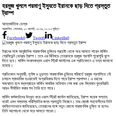
হরমুজ খুললে পরমাণু ইস্যুতে ইরানকে ছাড় দিতে প্রস্তুত
ট্রাম্প
আন্তর্জাতিক ডেস্ক
প্রকাশিত: সোমবার, ১০ আগস্ট, ২০২৬, ১১:০২ পূর্বাহ্ণ
Facebook
0
Tweet
0
LinkedIn
0
ইরানের সঙ্গে আনুষ্ঠানিক পারমাণবিক চুক্তির প্রচেষ্টা থেকে সরে আসতে পারেন মার্কিন
প্রেসিডেন্ট ডোনাল্ড ট্রাম্প। তবে এর বিনিময়ে তেহরানকে হরমুজ প্রণালি পুরোপুরি খুলে
দিতে হবে। মার্কিন সংবাদমাধ্যম ওয়াল স্ট্রিট জার্নালের এক প্রতিবেদনে এ তথ্য জানানো
হয়েছে।
প্রতিবেদন অনুযায়ী, পূর্ণাঙ্গ ও চূড়ান্ত পারমাণবিক চুক্তির পরিবর্তে হরমুজ প্রণালিতে নৌ
চলাচল স্বাভাবিক হওয়াকেই অগ্রাধিকার দিতে পারে ট্রাম্প প্রশাসন। এ ধরনের
সমঝোতা হলে মধ্যপ্রাচ্যে মার্কিন সামরিক অভিযান শেষ করা এবং বিদ্যমান যুদ্ধবিরতি
আরও দীর্ঘায়িত করার পথ তৈরি হতে পারে।
মার্কিন কর্মকর্তাদের উদ্ধৃত করে ওয়াল স্ট্রিট জার্নাল জানিয়েছে, ট্রাম্প কয়েক সপ্তাহ
ধরেই এমন সম্ভাব্য পরিস্থিতির জন্য প্রস্তুতি নিচ্ছেন। তার জ্যেষ্ঠ সহযোগীদের তিনি
ব্যক্তিগতভাবে জানিয়েছেন, তেহরানের সঙ্গে নতুন কোনো পারমাণবিক চুক্তি না হলেও
তিনি আলোচনা থেকে সরে আসতে পারেন।