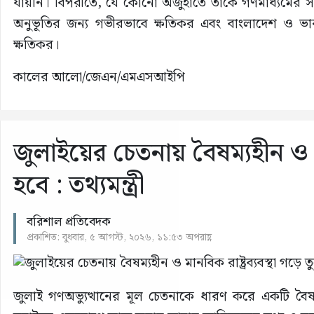
যায়নি। বিপরীতে, যে কোনো অজুহাতে তাকে গণমাধ্যমের 
অনুভূতির জন্য গভীরভাবে ক্ষতিকর এবং বাংলাদেশ ও ভারতের 
ক্ষতিকর।
কালের আলো/জেএন/এমএসআইপি
জুলাইয়ের চেতনায় বৈষম্যহীন ও মা
হবে : তথ্যমন্ত্রী
বরিশাল প্রতিবেদক
প্রকাশিত: বুধবার, ৫ আগস্ট, ২০২৬, ১১:৫৩ অপরাহ্ণ
জুলাই গণঅভ্যুত্থানের মূল চেতনাকে ধারণ করে একটি বৈষম্য