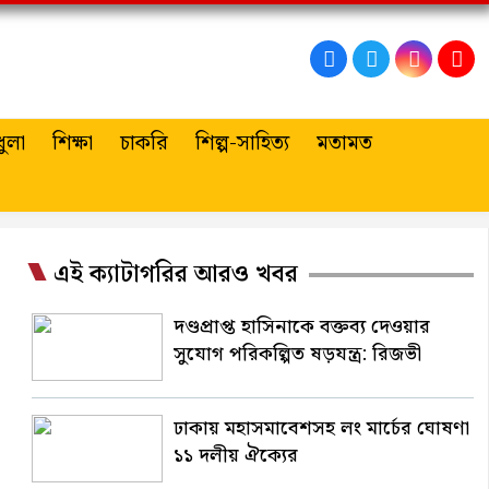
ুলা
শিক্ষা
চাকরি
শিল্প-সাহিত্য
মতামত
এই ক্যাটাগরির আরও খবর
দণ্ডপ্রাপ্ত হাসিনাকে বক্তব্য দেওয়ার
সুযোগ পরিকল্পিত ষড়যন্ত্র: রিজভী
ঢাকায় মহাসমাবেশসহ লং মার্চের ঘোষণা
১১ দলীয় ঐক্যের