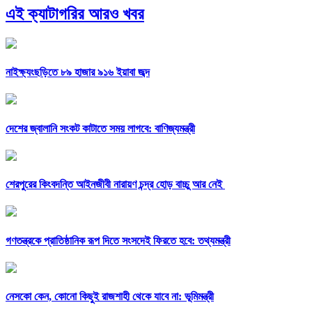
এই ক্যাটাগরির আরও খবর
নাইক্ষ্যংছড়িতে ৮৯ হাজার ৯১৬ ইয়াবা জব্দ
দেশের জ্বালানি সংকট কাটাতে সময় লাগবে: বাণিজ্যমন্ত্রী
শেরপুরের কিংবদন্তি আইনজীবী নারায়ণ চন্দ্র হোড় বাচ্চু আর নেই
গণতন্ত্রকে প্রাতিষ্ঠানিক রূপ দিতে সংসদেই ফিরতে হবে: তথ্যমন্ত্রী
নেসকো কেন, কোনো কিছুই রাজশাহী থেকে যাবে না: ভূমিমন্ত্রী