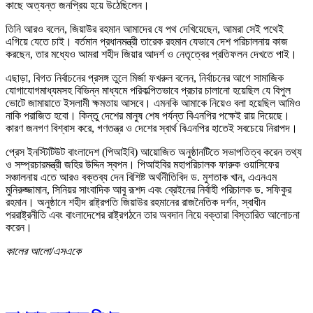
কাছে অত্যন্ত জনপ্রিয় হয়ে উঠেছিলেন।
তিনি আরও বলেন, জিয়াউর রহমান আমাদের যে পথ দেখিয়েছেন, আমরা সেই পথেই
এগিয়ে যেতে চাই। বর্তমান প্রধানমন্ত্রী তারেক রহমান যেভাবে দেশ পরিচালনায় কাজ
করছেন, তার মধ্যেও আমরা শহীদ জিয়ার আদর্শ ও নেতৃত্বের প্রতিফলন দেখতে পাই।
এছাড়া, বিগত নির্বাচনের প্রসঙ্গ তুলে মির্জা ফখরুল বলেন, নির্বাচনের আগে সামাজিক
যোগাযোগমাধ্যমসহ বিভিন্ন মাধ্যমে পরিকল্পিতভাবে প্রচার চালানো হয়েছিল যে বিপুল
ভোটে জামায়াতে ইসলামী ক্ষমতায় আসবে। এমনকি আমাকে নিয়েও বলা হয়েছিল আমিও
নাকি পরাজিত হবো। কিন্তু দেশের মানুষ শেষ পর্যন্ত বিএনপির পক্ষেই রায় দিয়েছে।
কারণ জনগণ বিশ্বাস করে, গণতন্ত্র ও দেশের স্বার্থ বিএনপির হাতেই সবচেয়ে নিরাপদ।
প্রেস ইনস্টিটিউট বাংলাদেশ (পিআইবি) আয়োজিত অনুষ্ঠানটিতে সভাপতিত্ব করেন তথ্য
ও সম্প্রচারমন্ত্রী জহির উদ্দিন স্বপন। পিআইবির মহাপরিচালক ফারুক ওয়াসিফের
সঞ্চালনায় এতে আরও বক্তব্য দেন বিশিষ্ট অর্থনীতিবিদ ড. মুশতাক খান, এএনএম
মুনিরুজ্জামান, সিনিয়র সাংবাদিক আবু রূশদ এবং ব্রেইনের নির্বাহী পরিচালক ড. সফিকুর
রহমান। অনুষ্ঠানে শহীদ রাষ্ট্রপতি জিয়াউর রহমানের রাজনৈতিক দর্শন, স্বাধীন
পররাষ্ট্রনীতি এবং বাংলাদেশের রাষ্ট্রগঠনে তার অবদান নিয়ে বক্তারা বিস্তারিত আলোচনা
করেন।
কালের আলো/এসএকে