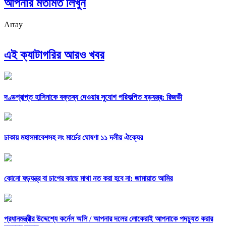
আপনার মতামত লিখুন
Array
এই ক্যাটাগরির আরও খবর
দণ্ডপ্রাপ্ত হাসিনাকে বক্তব্য দেওয়ার সুযোগ পরিকল্পিত ষড়যন্ত্র: রিজভী
ঢাকায় মহাসমাবেশসহ লং মার্চের ঘোষণা ১১ দলীয় ঐক্যের
কোনো ষড়যন্ত্র বা চাপের কাছে মাথা নত করা হবে না: জামায়াত আমির
প্রধানমন্ত্রীর উদ্দেশ্যে কর্নেল অলি /
আপনার দলের লোকেরাই আপনাকে পদচ্যুত করার