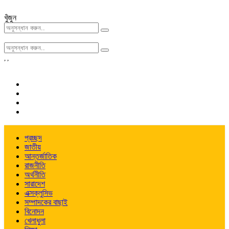
খুঁজুন
,
,
প্রচ্ছদ
জাতীয়
আন্তর্জাতিক
রাজনীতি
অর্থনীতি
সারাদেশ
এক্সক্লুসিভ
সম্পাদকের বাছাই
বিনোদন
খেলাধুলা