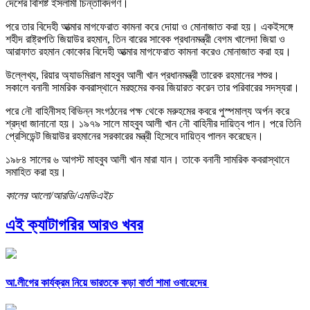
দেশের বিশিষ্ট ইসলামী চিন্তাবিদগণ।
পরে তার বিদেহী আত্মার মাগফেরাত কামনা করে দোয়া ও মোনাজাত করা হয়। একইসঙ্গে
শহীদ রাষ্ট্রপতি জিয়াউর রহমান, তিন বারের সাবেক প্রধানমন্ত্রী বেগম খালেদা জিয়া ও
আরাফাত রহমান কোকোর বিদেহী আত্মার মাগফেরাত কামনা করেও মোনাজাত করা হয়।
উল্লেখ্য, রিয়ার অ্যাডমিরাল মাহবুব আলী খান প্রধানমন্ত্রী তারেক রহমানের শশুর।
সকালে বনানী সামরিক কবরাস্থানে মরহুমের কবর জিয়ারত করেন তার পরিবারের সদস্যরা।
পরে নৌ বাহিনীসহ বিভিন্ন সংগঠনের পক্ষ থেকে মরুহমের কবরে পুস্পমাল্য অর্পন করে
শ্রদ্ধা জানানো হয়। ১৯৭৯ সালে মাহবুব আলী খান নৌ বাহিনীর দায়িত্ব পান। পরে তিনি
প্রেসিডেন্ট জিয়াউর রহমানের সরকারের মন্ত্রী হিসেবে দায়িত্ব পালন করেছেন।
১৯৮৪ সালের ৬ আগস্ট মাহবুব আলী খান মারা যান। তাকে বনানী সামরিক কবরাস্থানে
সমাহিত করা হয়।
কালের আলো/আরডি/এমডিএইচ
এই ক্যাটাগরির আরও খবর
আ.লীগের কার্যক্রম নিয়ে ভারতকে কড়া বার্তা শামা ওবায়েদের