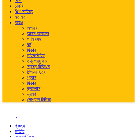
শিক্ষা
চাকরি
শিল্প-সাহিত্য
মতামত
আরও
অপরাধ
আইন আদালত
গণমাধ্যম
ধর্ম
ফিচার
লাইফস্টাইল
তথ্যপ্রযুক্তি
স্বাস্থ্য-চিকিৎসা
শিল্প-সাহিত্য
প্রবাস
ফিচার
ক্যাম্পাস
ভ্রমণ
সোশ্যাল মিডিয়া
প্রচ্ছদ
জাতীয়
আন্তর্জাতিক