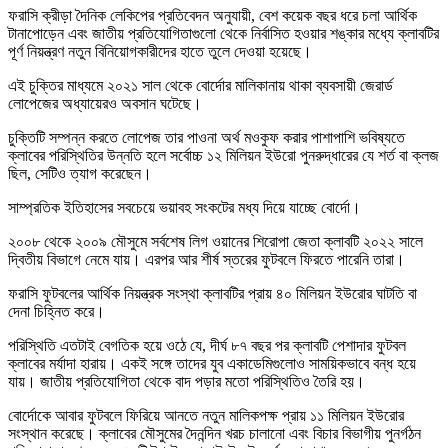
ফরাসি ক্রীড়া দৈনিক লেকিপের প্রতিবেদন অনুযায়ী, বেশ কয়েক বছর ধরে চলা আর্থিক
টানাপোড়েন এবং জাতীয় প্রতিযোগিতাগুলো থেকে নির্বাসিত হওয়ার শঙ্কার মধ্যে ক্লাবটির
পূর্ণ নিয়ন্ত্রণ নতুন বিনিয়োগকারীদের হাতে তুলে দেওয়া হয়েছে।
এই চুক্তির মাধ্যমে ২০২১ সাল থেকে বোর্দোর মালিকানায় থাকা ব্যবসায়ী জেরার্ড
লোপেজের অধ্যায়েরও অবসান ঘটেছে।
চুক্তিটি সম্পন্ন করতে লোপেজ তার পাওনা অর্থ মওকুফ করার পাশাপাশি ভবিষ্যতে
ক্লাবের পরিস্থিতির উন্নতি হলে সর্বোচ্চ ১২ মিলিয়ন ইউরো পুনরুদ্ধারের যে শর্ত বা ক্লজ
ছিল, সেটিও ত্যাগ করেছেন।
সাম্প্রতিক ইতিহাসের সবচেয়ে ভয়াবহ সংকটের মধ্য দিয়ে যাচ্ছে বোর্দো।
২০০৮ থেকে ২০০৯ মৌসুমে সর্বশেষ লিগ ওয়ানের শিরোপা জেতা ক্লাবটি ২০২২ সালে
দ্বিতীয় বিভাগে নেমে যায়। এরপর আর শীর্ষ স্তরের ফুটবলে ফিরতে পারেনি তারা।
ফরাসি ফুটবলের আর্থিক নিয়ন্ত্রক সংস্থা ক্লাবটির প্রায় ৪০ মিলিয়ন ইউরোর ঘাটতি বা
দেনা চিহ্নিত করে।
পরিস্থিতি এতটাই বেগতিক হয়ে ওঠে যে, দীর্ঘ ৮৭ বছর পর ক্লাবটি পেশাদার ফুটবল
ক্লাবের মর্যাদা হারায়। একই সঙ্গে তাদের যুব একাডেমিগুলোও সাময়িকভাবে বন্ধ হয়ে
যায়। জাতীয় প্রতিযোগিতা থেকে বাদ পড়ার মতো পরিস্থিতিও তৈরি হয়।
বোর্দোকে আবার ফুটবলে ফিরিয়ে আনতে নতুন মালিকপক্ষ প্রায় ১১ মিলিয়ন ইউরোর
সংস্থান করেছে। ক্লাবের মৌসুমের দৈনন্দিন খরচ চালানো এবং বিচার বিভাগীয় পুনর্গঠন