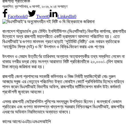
রাজশাহী প্রতিবেদক
প্রকাশিত: বৃহস্পতিবার, ৬ আগস্ট, ২০২৬, ৯:২৪ অপরাহ্ণ
Facebook
0
Tweet
0
LinkedIn
0
বাংলাদেশ স্ট্যান্ডার্ডস এন্ড টেস্টিং ইনস্টিটিউশন (বিএসটিআই) বিভাগীয় কার্যালয়, রাজশাহীর
উদ্যোগে অদ্য রাজশাহী মহানগরীতে একটি ভ্রাম্যমাণ আদালত পরিচালিত হয়। এতে
বিএসটিআই’র গুণগত মানসনদ গ্রহণ ছাড়াই ‘সুইটমিট (মিষ্টি)’ এবং নবায়ন ব্যতিরেকে
‘ফার্মেন্টেড মিল্ক (দই) ও ঘি’ উৎপাদন ও বিক্রি-বিতরণ করায় এবং পণ্যের
উৎপাদন ও মেয়াদ উত্তীর্ণের তারিখসহ অন্যান্য অত্যাবশ্যকীয় তথ্য সম্বলিত লেবেল না
থাকায় নগরীর ভদ্রা মোড় সংলগ্ন আরাফাত মিষ্টি প্রতিষ্ঠানটিকে ২০,০০০/- (বিশ হাজার
টাকা মাত্র) জরিমানা করা হয়।
রাজশাহী জেলা প্রশাসনের সহকারী কমিশনার ও বিজ্ঞ নির্বাহী ম্যাজিস্ট্রেট মোঃ নুরুল
আবছার সবুজ এর নেতৃত্বে পরিচালিত উক্ত মোবাইল কোর্টে প্রসিকিউটর হিসেবে দায়িত্ব
পালন করেন বিএসটিআই বিভাগীয় অফিস, রাজশাহীর সার্টিফিকেশন মার্কস উইং কর্মকর্তা
প্রকৌশলী জুনায়েদ আহমেদ।
এসময় রাজশাহী মেট্রোপলিটন পুলিশের সদস্যবৃন্দ উপস্থিত ছিলেন। জনস্বার্থে ভেজাল
প্রতিরোধ এবং গুণগত মানসম্পন্ন খাদ্যপণ্য সরবরাহ নিশ্চিতকল্পে বিএসটিআই, রাজশাহীর
এধরণের অভিযান নিয়মিতভাবে অব্যাহত থাকবে।
কালের আলো/এএইচ/এমএসআইপি