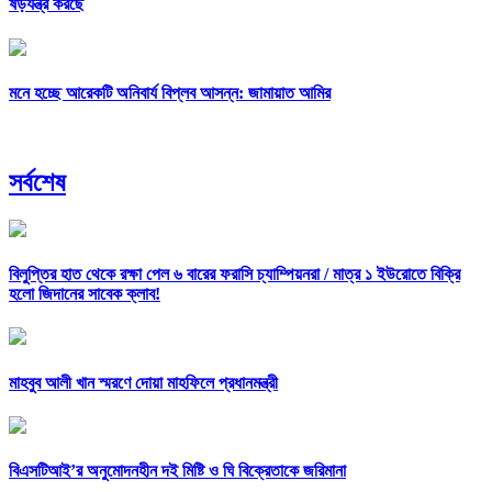
ষড়যন্ত্র করছে
মনে হচ্ছে আরেকটি অনিবার্য বিপ্লব আসন্ন: জামায়াত আমির
সর্বশেষ
বিলুপ্তির হাত থেকে রক্ষা পেল ৬ বারের ফরাসি চ্যাম্পিয়নরা /
মাত্র ১ ইউরোতে বিক্রি
হলো জিদানের সাবেক ক্লাব!
মাহবুব আলী খান স্মরণে দোয়া মাহফিলে প্রধানমন্ত্রী
বিএসটিআই’র অনুমোদনহীন দই মিষ্টি ও ঘি বিক্রেতাকে জরিমানা