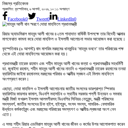
নিজস্ব প্রতিবেদক
প্রকাশিত: বৃহস্পতিবার, ৬ আগস্ট, ২০২৬, ১০:১১ অপরাহ্ণ
Facebook
0
Tweet
0
LinkedIn
0
রিয়ার অ্যাডমিরাল মাহবুব আলী খানের ৪২তম শাহাদাত বার্ষিকী উপলক্ষে তার বিদেহী আত্মার
মাগফেরাত কামনা করে দোয়া মাহফিল ও ইসলামী আলোচনা সভার আয়োজন করা হয়েছে।
বৃহস্পতিবার (৬ আগস্ট) বাদ মাগরিব মরহুমের ধানমন্ডির ‘মাহবুব ভবনে’ তার পরিবারের পক্ষ
থেকে এই দোয়া মাহফিলের আয়োজন করা হয়।
প্রধানমন্ত্রী তারেক রহমান এবং শহীদ মাহবুব আলী খানের কন্যা ও প্রধানমন্ত্রীর সহধর্মিণী
ডা. জুবাইদা রহমান, শহীদ মাহবুব আলী খানের নাতনি ও প্রধানমন্ত্রী তারেক রহমানের তনয়া
ব্যারিস্টার জাইমা রহমানসহ মরহুমের পরিবার ও আত্মীয় স্বজন এই মিলাদ মাহফিলে
অংশগ্রহণ করেন।
এছাড়া, দোয়া মাহফিল ও ইসলামী আলোচনায় জাতীয় সংসদের ভারপ্রাপ্ত স্পিকার
ব্যারিস্টার কায়সার কামাল, বিএনপি মহাসচিব ও স্থানীয় সরকার পল্লী উন্নয়ন ও সমবায়
মন্ত্রী মির্জা ফখরুল ইসলাম আলমগীরসহ বিএনপির সিনিয়র নেতৃবৃন্দ, মন্ত্রী পরিষদের
সদস্যবর্গ, জাতীয় সংসদের চিফ হুইপ, হুইপবৃন্দ, সংসদ সদস্য, সামরিক- বেসামরিক
ঊর্ধ্বতন কর্মকর্তাবৃন্দ এবং মরহুমের পরিবারের সদস্যগণ ও আত্মীয়-স্বজনরা অংশ নেন
এতে।
এ সময় শহীদ রিয়ার এডমিরাল মাহবুব আলী খানের জীবন ও কর্মের উপর আলোকপাত করেন