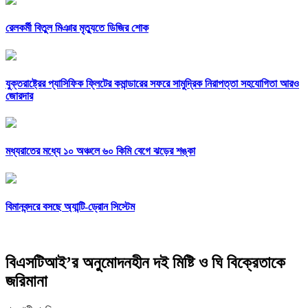
রেলকর্মী বিতুল মিঞার মৃত্যুতে ডিজির শোক
যুক্তরাষ্ট্রের প্যাসিফিক ফ্লিটের কমান্ডারের সফরে সামুদ্রিক নিরাপত্তা সহযোগিতা আরও
জোরদার
মধ্যরাতের মধ্যে ১০ অঞ্চলে ৬০ কিমি বেগে ঝড়ের শঙ্কা
বিমানবন্দরে বসছে অ্যান্টি-ড্রোন সিস্টেম
বিএসটিআই’র অনুমোদনহীন দই মিষ্টি ও ঘি বিক্রেতাকে
জরিমানা