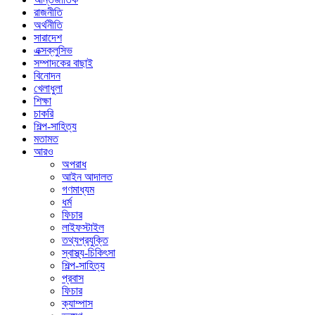
রাজনীতি
অর্থনীতি
সারাদেশ
এক্সক্লুসিভ
সম্পাদকের বাছাই
বিনোদন
খেলাধুলা
শিক্ষা
চাকরি
শিল্প-সাহিত্য
মতামত
আরও
অপরাধ
আইন আদালত
গণমাধ্যম
ধর্ম
ফিচার
লাইফস্টাইল
তথ্যপ্রযুক্তি
স্বাস্থ্য-চিকিৎসা
শিল্প-সাহিত্য
প্রবাস
ফিচার
ক্যাম্পাস