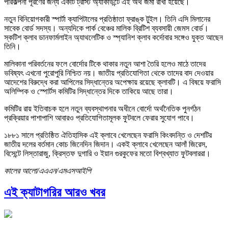
পরিকল্পনা পূরণের জন্য একটি ট্রাস্ট অ্যাকাউন্টে এই অর্থ জমা রাখা হয়েছে।
নতুন বিনিয়োগকারী স্পার্টা ক্যাপিটালের প্রতিষ্ঠাতা ফ্রাঙ্ক টুইল। তিনি এসি মিলানের
সাবেক বোর্ড সদস্য। অন্যদিকে পার্ক বেঞ্চের মালিক ব্রিটিশ ব্যবসায়ী জেমস বোর্ড।
স্কটিশ ক্লাব ডানফার্মলাইন অ্যাথলেটিক ও স্প্যানিশ ক্লাব কর্দোবার সঙ্গেও যুক্ত আছেন
তিনি।
মালিকানা পরিবর্তনের ফলে বোর্দোর টিকে থাকার নতুন আশা তৈরি হলেও মাঠে তাদের
ভবিষ্যৎ এখনো পুরোপুরি নিশ্চিত নয়। জাতীয় প্রতিযোগিতা থেকে তাদের বাদ দেওয়ার
আদেশের বিরুদ্ধে করা আপিলের সিদ্ধান্তের অপেক্ষায় রয়েছে ক্লাবটি। এ বিষয়ে ফরাসি
অলিম্পিক ও স্পোর্টস কমিটির সিদ্ধান্তের দিকে তাকিয়ে আছে তারা।
কমিটির রায় ইতিবাচক হলে নতুন ব্যবস্থাপনার অধীনে বোর্দো অর্থনৈতিক পুনর্গঠন
প্রক্রিয়ার পাশাপাশি আবারও প্রতিযোগিতামূলক ফুটবলে ফেরার সুযোগ পাবে।
১৮৮১ সালে প্রতিষ্ঠিত ঐতিহাসিক এই ক্লাবে খেলেছেন ফরাসি কিংবদন্তি ও দেশটির
জাতীয় দলের বর্তমান কোচ জিনেদিন জিদান। একই ক্লাবে খেলেছেন আলাঁ জিরেস,
বিসেন্টে লিস্তারাজু, ক্রিস্তফ দুগারি ও ইয়ান গুরকুফের মতো বিশ্বখ্যাত ফুটবলাররা।
কালের আলো/এএএন/এমএসআইপি
এই ক্যাটাগরির আরও খবর