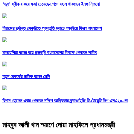
‘ভুল’ স্বীকার করে ক্ষমা চেয়েছেন,পদে বহাল থাকছেন ইনফান্তিনো
মিরাজের দুর্দান্ত সেঞ্চুরিতে প্রস্তুতি ম্যাচে লড়াইয়ে ফিরল বাংলাদেশ
মালয়েশিয়া দলের হয়ে জন্মভূমি বাংলাদেশের বিপক্ষে খেলবেন সাকিব
নতুন রেকর্ডের মালিক হলেন মেসি
রিশাদ হোসেন এবার খেলবেন দক্ষিণ আফ্রিকার ফ্র্যাঞ্চাইজি টি-টোয়েন্টি লিগ এসএ২০-তে
মাহবুব আলী খান স্মরণে দোয়া মাহফিলে প্রধানমন্ত্রী