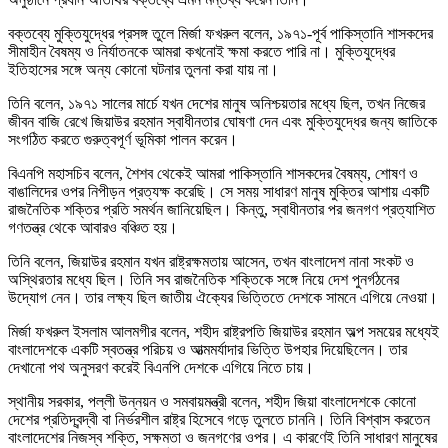
বক্তব্যে মুক্তিযুদ্ধের প্রসঙ্গ তুলে মির্জা ফখরুল বলেন, ১৯৭১-পূর্ব পাকিস্তানি শাসকদের
সীমাহীন বৈষম্য ও নির্যাতনকে আমরা কখনোই ক্ষমা করতে পারি না। মুক্তিযুদ্ধের
ইতিহাসের সঙ্গে অন্য কোনো ঘটনার তুলনা করা যায় না।
তিনি বলেন, ১৯৭১ সালের মার্চে যখন দেশের মানুষ অনিশ্চয়তার মধ্যে ছিল, তখন নিজের
জীবন বাজি রেখে জিয়াউর রহমান স্বাধীনতার ঘোষণা দেন এবং মুক্তিযুদ্ধের জন্য জাতিকে
সংগঠিত করতে গুরুত্বপূর্ণ ভূমিকা পালন করেন।
বিএনপি মহাসচিব বলেন, শৈশব থেকেই আমরা পাকিস্তানি শাসকদের বৈষম্য, শোষণ ও
বাঙালিদের ওপর নিপীড়ন প্রত্যক্ষ করেছি। সে সময় সাধারণ মানুষ মুক্তির আশায় একটি
রাজনৈতিক শক্তির প্রতি সমর্থন জানিয়েছিল। কিন্তু, স্বাধীনতার পর জনগণ প্রত্যাশিত
গণতন্ত্র থেকে আবারও বঞ্চিত হয়।
তিনি বলেন, জিয়াউর রহমান যখন রাষ্ট্রক্ষমতায় আসেন, তখন বাংলাদেশ নানা সংকট ও
অস্থিরতার মধ্যে ছিল। তিনি সব রাজনৈতিক শক্তিকে সঙ্গে নিয়ে দেশ পুনর্গঠনের
উদ্যোগ নেন। তার লক্ষ্য ছিল জাতীয় ঐক্যের ভিত্তিতে দেশকে সামনে এগিয়ে নেওয়া।
মির্জা ফখরুল ইসলাম আলমগীর বলেন, শহীদ রাষ্ট্রপতি জিয়াউর রহমান অল্প সময়ের মধ্যেই
বাংলাদেশকে একটি স্বতন্ত্র পরিচয় ও আত্মমর্যাদার ভিত্তি উপহার দিয়েছিলেন। তার
দেখানো পথ অনুসরণ করেই বিএনপি দেশকে এগিয়ে নিতে চায়।
স্থানীয় সরকার, পল্লী উন্নয়ন ও সমবায়মন্ত্রী বলেন, শহীদ জিয়া বাংলাদেশকে কোনো
দেশের প্রতিদ্বন্দ্বী বা নির্ভরশীল রাষ্ট্র হিসেবে গড়ে তুলতে চাননি। তিনি বিশ্বাস করতেন
বাংলাদেশের নিজস্ব শক্তি, সক্ষমতা ও জনগণের ওপর। এ কারণেই তিনি সাধারণ মানুষের