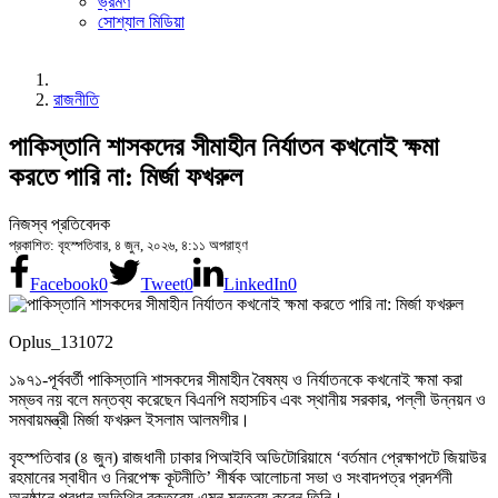
ভ্রমণ
সোশ্যাল মিডিয়া
রাজনীতি
পাকিস্তানি শাসকদের সীমাহীন নির্যাতন কখনোই ক্ষমা
করতে পারি না: মির্জা ফখরুল
নিজস্ব প্রতিবেদক
প্রকাশিত: বৃহস্পতিবার, ৪ জুন, ২০২৬, ৪:১১ অপরাহ্ণ
Facebook
0
Tweet
0
LinkedIn
0
Oplus_131072
১৯৭১-পূর্ববর্তী পাকিস্তানি শাসকদের সীমাহীন বৈষম্য ও নির্যাতনকে কখনোই ক্ষমা করা
সম্ভব নয় বলে মন্তব্য করেছেন বিএনপি মহাসচিব এবং স্থানীয় সরকার, পল্লী উন্নয়ন ও
সমবায়মন্ত্রী মির্জা ফখরুল ইসলাম আলমগীর।
বৃহস্পতিবার (৪ জুন) রাজধানী ঢাকার পিআইবি অডিটোরিয়ামে ‘বর্তমান প্রেক্ষাপটে জিয়াউর
রহমানের স্বাধীন ও নিরপেক্ষ কূটনীতি’ শীর্ষক আলোচনা সভা ও সংবাদপত্র প্রদর্শনী
অনুষ্ঠানে প্রধান অতিথির বক্তব্যে এমন মন্তব্য করেন তিনি।