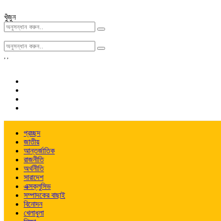
খুঁজুন
,
,
প্রচ্ছদ
জাতীয়
আন্তর্জাতিক
রাজনীতি
অর্থনীতি
সারাদেশ
এক্সক্লুসিভ
সম্পাদকের বাছাই
বিনোদন
খেলাধুলা