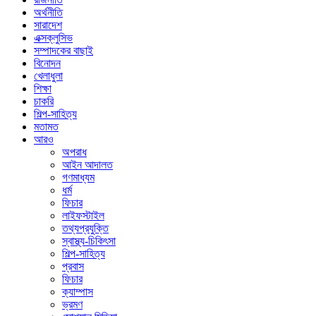
অর্থনীতি
সারাদেশ
এক্সক্লুসিভ
সম্পাদকের বাছাই
বিনোদন
খেলাধুলা
শিক্ষা
চাকরি
শিল্প-সাহিত্য
মতামত
আরও
অপরাধ
আইন আদালত
গণমাধ্যম
ধর্ম
ফিচার
লাইফস্টাইল
তথ্যপ্রযুক্তি
স্বাস্থ্য-চিকিৎসা
শিল্প-সাহিত্য
প্রবাস
ফিচার
ক্যাম্পাস
ভ্রমণ