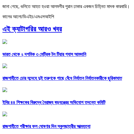
জানা গেছে, গুলিতে আহত হওয়া আলমগীর ‍পুরান ঢাকার একজন চিহ্নিত মাদক কারবারি।
কালের আলো/ডিএইচ/এমএসআইপি
এই ক্যাটাগরির আরও খবর
ভারত থেকে ২ দশমিক ৩ মেট্রিক টন টিয়ার গ্যাস আমদানি
রাজশাহীতে চোর সন্দেহে দুই তরুণকে গাছে বেঁধে নির্যাতন নির্যাতনকারীকে ছুরিকাঘাত
ইবির ৪৪ শিক্ষকের বিরুদ্ধে নৈরাজ্য ষড়যন্ত্রের অভিযোগ তদন্তে কমিটি
রাজশাহীতে পরীক্ষার ফল ঘোষণার দিন স্কুলছাত্রীর আত্মহত্যা