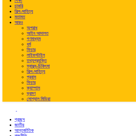
শিক্ষা
চাকরি
শিল্প-সাহিত্য
মতামত
আরও
অপরাধ
আইন আদালত
গণমাধ্যম
ধর্ম
ফিচার
লাইফস্টাইল
তথ্যপ্রযুক্তি
স্বাস্থ্য-চিকিৎসা
শিল্প-সাহিত্য
প্রবাস
ফিচার
ক্যাম্পাস
ভ্রমণ
সোশ্যাল মিডিয়া
প্রচ্ছদ
জাতীয়
আন্তর্জাতিক
রাজনীতি