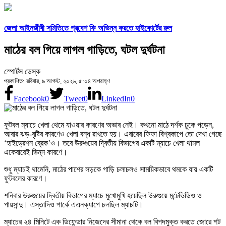
জেলা আইনজীবী সমিতিতে প্রবেশ ফি অভিন্ন করতে হাইকোর্টের রুল
মাঠের বল গিয়ে লাগল গাড়িতে, ঘটল দুর্ঘটনা
স্পোর্টস ডেস্ক
প্রকাশিত: রবিবার, ৯ আগস্ট, ২০২৬, ৫:০৪ অপরাহ্ণ
Facebook
0
Tweet
0
LinkedIn
0
ফুটবল ম্যাচে খেলা থেমে যাওয়ার কারণের অভাব নেই। কখনো মাঠে দর্শক ঢুকে পড়েন,
আবার ঝড়-বৃষ্টির কারণেও খেলা বন্ধ রাখতে হয়। এবারের ফিফা বিশ্বকাপে তো দেখা গেছে
‘হাইড্রেশন ব্রেক’ও। তবে উরুগুয়ের দ্বিতীয় বিভাগের একটি ম্যাচে খেলা থামল
একেবারেই ভিন্ন কারণে।
শুধু ম্যাচই থামেনি, মাঠের পাশের সড়কে গাড়ি চলাচলও সাময়িকভাবে থমকে যায় একটি
ফুটবলের কারণে।
শনিবার উরুগুয়ের দ্বিতীয় বিভাগের ম্যাচে মুখোমুখি হয়েছিল উরুগুয়ে মন্টেভিডিও ও
পায়সান্দু। এস্তাদিও পার্কে এএনক্যাপে চলছিল ম্যাচটি।
ম্যাচের ২৪ মিনিটে এক ডিফেন্ডার নিজেদের সীমানা থেকে বল বিপদমুক্ত করতে জোরে শট