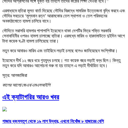
সৌদির আগ্রাসনের সঙ্গে যুক্ত হয় তাহলে তাদের কঠোর শিক্ষা দেওয়া হবে।”
এরমাধ্যমে হুতিরা মূলত বার্তা দিয়েছে সৌদির বিরুদ্ধে সামরিক উত্তেজনা বৃদ্ধি করবে এবং
সৌদির সবচেয়ে ‘মূল্যবান রত্ন’ আরামকোর তেল স্থাপনা ও তেল পরিবহনের
অবকাঠামোতে হামলা চালিয়ে যাবে।
সৌদিতে সরাসরি হামলার পাশাপাশি ইয়েমেনে থাকা দেশটির মিত্র শক্তি সরকারি
সেনাবাহিনীর ওপরও হামলা চালাচ্ছে হুতিরা। এরমধ্যে মারিব ও হারদামাউতে দুইদিন আগে
টানা কয়েক ঘণ্টা হামলা চালিয়েছে তারা।
নতুন করে আবারও মারিব এবং তাইয়িবে লড়াই চলছে বলেও জানিয়েছেন সংশ্লিষ্টরা।
ইয়েমেনে দীর্ঘ ১২ বছর ধরে গৃহযুদ্ধ চলছে। গত কয়েক বছর লড়াই বন্ধ ছিল। কিন্তু
নতুন করে যদি আবারও আলোচনা শুরু না হয় তাহলে এ লড়াই দীর্ঘায়িত হবে।
সূত্র: আলজাজিরা
কালের আলো/জেএন/এমএসআইপি
এই ক্যাটাগরির আরও খবর
গাজায় ধ্বংসস্তূপ থেকে ১৯ লাশ উদ্ধার, এখনো নিখোঁজ ৮ হাজারের বেশি