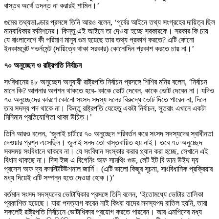
বাস্তব অর্থে তদন্ত না করারই শামিল।’
গুমের তথ্যভাণ্ডার প্রসঙ্গে তিনি আরও বলেন, ‘পূর্বের আইনে তথ্য সংগ্রহের দায়িত্ব ছিল
মানবাধিকার কমিশনের। কিন্তু এই আইনে তা দেওয়া হচ্ছে সরকারকে। সরকার কি চায়
যে বাংলাদেশে কী পরিমাণ মানুষ গুম হয়েছে তার তথ্য প্রকাশ করতে? এটি কোনো
ইনকামবেন্ট গভর্নমেন্ট (দায়িত্বে থাকা সরকার) কোনোদিন প্রকাশ করতে চায় না।’
৭০ অনুচ্ছেদ ও রাষ্ট্রপতি নির্বাচন
সংবিধানের ৪৮ অনুচ্ছেদ অনুযায়ী রাষ্ট্রপতি নির্বাচন প্রসঙ্গে শিশির মনির বলেন, ‘নির্বাচন
মানে কি? আপনার অপশন থাকতে হবে- কাকে ভোট দেবেন, কাকে ভোট দেবেন না। যদিও
৭০ অনুচ্ছেদের কারণে কোনো সংসদ সদস্য দলের বিরুদ্ধে ভোট দিতে পারেন না, দিলে
তার সদস্য পদ থাকে না। কিন্তু রাষ্ট্রপতি যেহেতু একটা নির্বাচন, সুতরাং এখানে একটা
মিনিমাম প্রতিযোগিতা থাকা উচিত।’
তিনি আরও বলেন, ‘জুলাই চার্টারে ৭০ অনুচ্ছেদ পরিবর্তন করে সংসদ সদস্যদের স্বাধীনতা
দেওয়ার প্রশ্ন এসেছিল। জুলাই সনদ তো বাস্তবায়িত হয় নাই। তবে ৭০ অনুচ্ছেদ
সবসময় সংবিধানে থাকবে না। যে সংবিধান সংস্কার করার প্ল্যান করা হচ্ছে, সেখানে এই
বিধান থাকছে না। দিস ইজ এ বিগেনিং অফ সামথিং গুড, লেট ইট বি ডান উইথ দ্য
প্রসেস অফ দ্য কনস্টিটিউশনাল জার্নি। (এটি ভালো কিছুর সূচনা, সাংবিধানিক প্রক্রিয়ার
মধ্য দিয়েই এটি সম্পন্ন হতে দেওয়া হোক।)’
বর্তমান সংসদ সদস্যদের ভোটাধিকার প্রসঙ্গে তিনি বলেন, ‘ইতোমধ্যে ভোটার তালিকা
প্রকাশিত হয়েছে। যারা পদত্যাগ করেন নাই কিংবা যাদের সদস্যপদ বাতিল হয়নি, তারা
সকলেই রাষ্ট্রপতি নির্বাচনে ভোটাধিকার প্রয়োগ করতে পারবেন। আর এমপিদের মধ্য