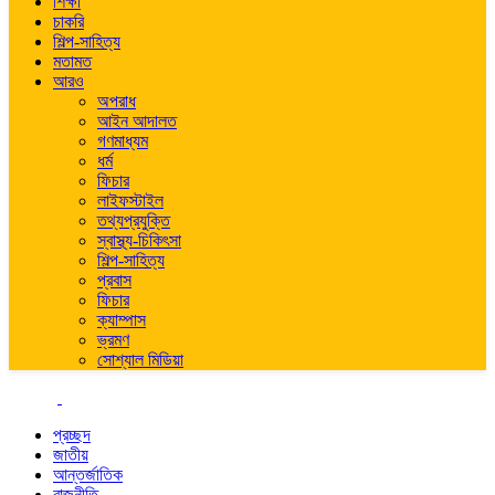
শিক্ষা
চাকরি
শিল্প-সাহিত্য
মতামত
আরও
অপরাধ
আইন আদালত
গণমাধ্যম
ধর্ম
ফিচার
লাইফস্টাইল
তথ্যপ্রযুক্তি
স্বাস্থ্য-চিকিৎসা
শিল্প-সাহিত্য
প্রবাস
ফিচার
ক্যাম্পাস
ভ্রমণ
সোশ্যাল মিডিয়া
প্রচ্ছদ
জাতীয়
আন্তর্জাতিক
রাজনীতি