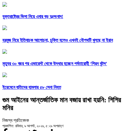
যুক্তরাষ্ট্রের ভিসা নিয়ে এবার বড় দুঃসংবাদ!
হরমুজ নিয়ে ইতিবাচক আলোচনা, চুক্তি হলেও এখনই নৌপথটি খুলছে না ইরান
মৃত্যুর ৩০ বছর পর এভারেস্ট থেকে উদ্ধার হচ্ছেন পর্বতারোহী ‘গ্রিন বুটস’
ইয়েমেনে হুতিদের হামলায় ৫৮ সেনা নিহত
গুম আইনের আন্তর্জাতিক মান বজায় রাখা হয়নি: শিশির
মনির
নিজস্ব প্রতিবেদক
প্রকাশিত: রবিবার, ৯ আগস্ট, ২০২৬, ৫:২৯ অপরাহ্ণ