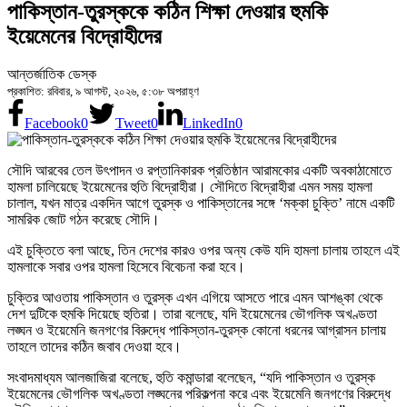
পাকিস্তান-তুরস্ককে কঠিন শিক্ষা দেওয়ার হুমকি
ইয়েমেনের বিদ্রোহীদের
আন্তর্জাতিক ডেস্ক
প্রকাশিত: রবিবার, ৯ আগস্ট, ২০২৬, ৫:৩৮ অপরাহ্ণ
Facebook
0
Tweet
0
LinkedIn
0
সৌদি আরবের তেল উৎপাদন ও রপ্তানিকারক প্রতিষ্ঠান আরামকোর একটি অবকাঠামোতে
হামলা চালিয়েছে ইয়েমেনের হুতি বিদ্রোহীরা। সৌদিতে বিদ্রোহীরা এমন সময় হামলা
চালাল, যখন মাত্র একদিন আগে তুরস্ক ও পাকিস্তানের সঙ্গে ‘মক্কা চুক্তি’ নামে একটি
সামরিক জোট গঠন করেছে সৌদি।
এই চুক্তিতে বলা আছে, তিন দেশের কারও ওপর অন্য কেউ যদি হামলা চালায় তাহলে এই
হামলাকে সবার ওপর হামলা হিসেবে বিবেচনা করা হবে।
চুক্তির আওতায় পাকিস্তান ও তুরস্ক এখন এগিয়ে আসতে পারে এমন আশঙ্কা থেকে
দেশ দুটিকে হুমকি দিয়েছে হুতিরা। তারা বলেছে, যদি ইয়েমেনের ভৌগলিক অখণ্ডতা
লঙ্ঘন ও ইয়েমেনি জনগণের বিরুদ্ধে পাকিস্তান-তুরস্ক কোনো ধরনের আগ্রাসন চালায়
তাহলে তাদের কঠিন জবাব দেওয়া হবে।
সংবাদমাধ্যম আলজাজিরা বলেছে, হুতি কমান্ডারা বলেছেন, “যদি পাকিস্তান ও তুরস্ক
ইয়েমেনের ভৌগলিক অখণ্ডতা লঙ্ঘনের পরিকল্পনা করে এবং ইয়েমেনি জনগণের বিরুদ্ধে