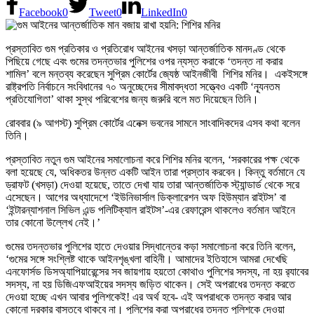
Facebook
0
Tweet
0
LinkedIn
0
প্রস্তাবিত গুম প্রতিকার ও প্রতিরোধ আইনের খসড়া আন্তর্জাতিক মানদণ্ড থেকে
পিছিয়ে গেছে এবং গুমের তদন্তভার পুলিশের ওপর ন্যস্ত করাকে ‘তদন্ত না করার
শামিল’ বলে মন্তব্য করেছেন সুপ্রিম কোর্টের জ্যেষ্ঠ আইনজীবী শিশির মনির। একইসঙ্গে
রাষ্ট্রপতি নির্বাচনে সংবিধানের ৭০ অনুচ্ছেদের সীমাবদ্ধতা সত্ত্বেও একটি ‘ন্যূনতম
প্রতিযোগিতা’ থাকা সুস্থ পরিবেশের জন্য জরুরি বলে মত দিয়েছেন তিনি।
রোববার (৯ আগস্ট) সুপ্রিম কোর্টের এনেক্স ভবনের সামনে সাংবাদিকদের এসব কথা বলেন
তিনি।
প্রস্তাবিত নতুন গুম আইনের সমালোচনা করে শিশির মনির বলেন, ‘সরকারের পক্ষ থেকে
বলা হয়েছে যে, অধিকতর উন্নত একটি আইন তারা প্রস্তাব করবেন। কিন্তু বর্তমানে যে
ড্রাফট (খসড়া) দেওয়া হয়েছে, তাতে দেখা যায় তারা আন্তর্জাতিক স্ট্যান্ডার্ড থেকে সরে
এসেছেন। আগের অধ্যাদেশে ‘ইউনিভার্সাল ডিক্লারেশন অফ হিউম্যান রাইটস’ বা
‘ইন্টারন্যাশনাল সিভিল এন্ড পলিটিক্যাল রাইটস’-এর রেফারেন্স থাকলেও বর্তমান আইনে
তার কোনো উল্লেখ নেই।’
গুমের তদন্তভার পুলিশের হাতে দেওয়ার সিদ্ধান্তের কড়া সমালোচনা করে তিনি বলেন,
‘গুমের সঙ্গে সংশ্লিষ্ট থাকে আইনশৃঙ্খলা বাহিনী। আমাদের ইতিহাসে আমরা দেখেছি
এনফোর্সড ডিসঅ্যাপিয়ারেন্সের সব জায়গায় হয়তো কোথাও পুলিশের সদস্য, না হয় র‍্যাবের
সদস্য, না হয় ডিজিএফআইয়ের সদস্য জড়িত থাকেন। সেই অপরাধের তদন্ত করতে
দেওয়া হচ্ছে এখন আবার পুলিশকেই! এর অর্থ হবে- এই অপরাধকে তদন্ত করার আর
কোনো দরকার বাস্তবে থাকবে না। পুলিশের করা অপরাধের তদন্ত পুলিশকে দেওয়া