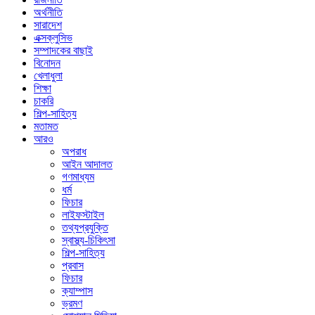
অর্থনীতি
সারাদেশ
এক্সক্লুসিভ
সম্পাদকের বাছাই
বিনোদন
খেলাধুলা
শিক্ষা
চাকরি
শিল্প-সাহিত্য
মতামত
আরও
অপরাধ
আইন আদালত
গণমাধ্যম
ধর্ম
ফিচার
লাইফস্টাইল
তথ্যপ্রযুক্তি
স্বাস্থ্য-চিকিৎসা
শিল্প-সাহিত্য
প্রবাস
ফিচার
ক্যাম্পাস
ভ্রমণ