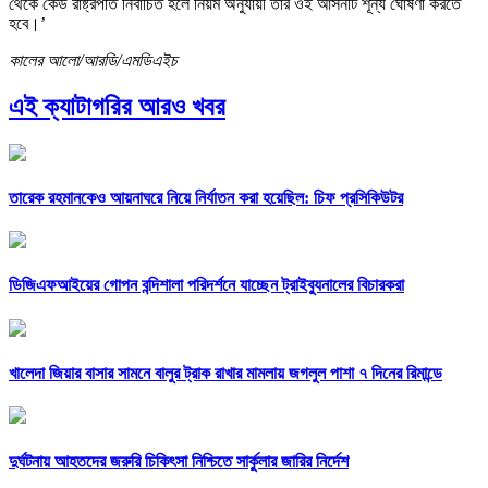
থেকে কেউ রাষ্ট্রপতি নির্বাচিত হলে নিয়ম অনুযায়ী তার ওই আসনটি শূন্য ঘোষণা করতে
হবে।’
কালের আলো/আরডি/এমডিএইচ
এই ক্যাটাগরির আরও খবর
তারেক রহমানকেও আয়নাঘরে নিয়ে নির্যাতন করা হয়েছিল: চিফ প্রসিকিউটর
ডিজিএফআইয়ের গোপন বন্দিশালা পরিদর্শনে যাচ্ছেন ট্রাইব্যুনালের বিচারকরা
খালেদা জিয়ার বাসার সামনে বালুর ট্রাক রাখার মামলায় জগলুল পাশা ৭ দিনের রিমান্ডে
দুর্ঘটনায় আহতদের জরুরি চিকিৎসা নিশ্চিতে সার্কুলার জারির নির্দেশ