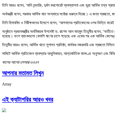
তিনি আরও বলেন, ‘মানি লন্ডারিং, দুর্বল করপোরেট ব্যবস্থাপনা এবং ভুয়া আর্থিক তথ্য প্
অর্থমন্ত্রী বলেন, সরকার আর্থিক খাত সংস্কারে সর্বোচ্চ গুরুত্ব দিচ্ছে। এ জন্য স্বচ্ছত
তিনি হিসাববিদ ও নিরীক্ষকদের উদ্দেশে বলেন, ‘আপনাদের প্রতিবেদনের ওপর ভিত্তি করেই
অনুষ্ঠানে প্রধানমন্ত্রীর অর্থবিষয়ক উপদেষ্টা ড. রাশেদ আল মাহমুদ তিতুমীর বলেন, ‘অতী
হয়েছে। ফলে ব্যাংকগুলো খেলাপি ঋণের চাপে পড়েছে এবং একের পর এক আর্থিক কেলেঙ্
তিতুমীর আরও বলেন, আর্থিক খাতে সুশাসন প্রতিষ্ঠা, কার্যকর নজরদারি এবং স্বচ্ছতা নিশ
সামিটে আর্থিক প্রতিবেদন ব্যবস্থার আধুনিকায়ন, আন্তর্জাতিক মানদণ্ড অনুসরণ এবং বিনি
কালের আলো/এসআর/এএএন
আপনার মতামত লিখুন
Array
এই ক্যাটাগরির আরও খবর