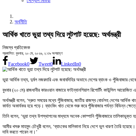
সোশ্যাল মিডিয়া
অর্থনীতি
আর্থিক খাতে ভুয়া তথ্য দিয়ে লুটপাট হয়েছে: অর্থমন্ত্রী
নিজস্ব প্রতিবেদক
প্রকাশিত: বুধবার, ২০ মে, ২০২৬, ২:৩৯ অপরাহ্ণ
Facebook
0
Tweet
0
LinkedIn
0
ভুয়া আর্থিক তথ্য, দুর্বল নজরদারি এবং জবাবদিহির অভাবে দেশের ব্যাংক ও পুঁজিবাজার থেকে
বুধবার (২০ মে) রাজধানীর কারওয়ান বাজারে ফাইন্যানশিয়াল রিপোর্টিং কাউন্সিল আয়োজিত
অর্থমন্ত্রী বলেন, ‘দ্রুত সময়ের মধ্যে পুঁজিবাজার, জাতীয় রাজস্ব বোর্ডসহ দেশের আর্থি
কার্যত অকার্যকর হয়ে পড়ে। ব্যাংকিং খাত থেকে শুরু করে পুঁজিবাজার পর্যন্ত বিভিন্ন ক
তিনি বলেন, ‘ভুয়া তথ্য উপস্থাপনের মাধ্যমে অনেক কোম্পানি পুঁজিবাজারে তালিকাভুক্
আমীর খসরু মাহমুদ চৌধুরী বলেন, ‘ব্যাংকের মালিকানা নিয়ে দেশে ভুল ধারণা তৈরি হয়েছে
দাবি করতে পারেন না।’