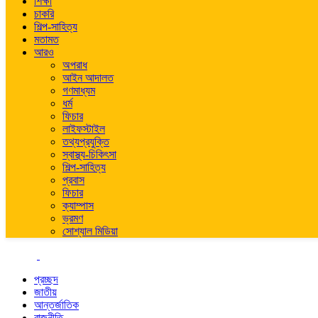
শিক্ষা
চাকরি
শিল্প-সাহিত্য
মতামত
আরও
অপরাধ
আইন আদালত
গণমাধ্যম
ধর্ম
ফিচার
লাইফস্টাইল
তথ্যপ্রযুক্তি
স্বাস্থ্য-চিকিৎসা
শিল্প-সাহিত্য
প্রবাস
ফিচার
ক্যাম্পাস
ভ্রমণ
সোশ্যাল মিডিয়া
প্রচ্ছদ
জাতীয়
আন্তর্জাতিক
রাজনীতি