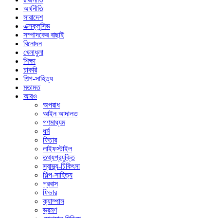
অর্থনীতি
সারাদেশ
এক্সক্লুসিভ
সম্পাদকের বাছাই
বিনোদন
খেলাধুলা
শিক্ষা
চাকরি
শিল্প-সাহিত্য
মতামত
আরও
অপরাধ
আইন আদালত
গণমাধ্যম
ধর্ম
ফিচার
লাইফস্টাইল
তথ্যপ্রযুক্তি
স্বাস্থ্য-চিকিৎসা
শিল্প-সাহিত্য
প্রবাস
ফিচার
ক্যাম্পাস
ভ্রমণ