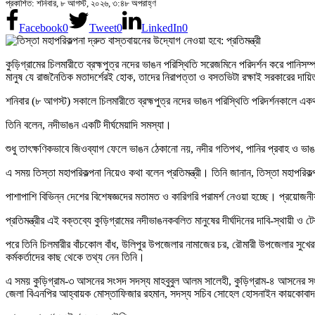
প্রকাশিত: শনিবার, ৮ আগস্ট, ২০২৬, ৩:৪৮ অপরাহ্ণ
Facebook
0
Tweet
0
LinkedIn
0
কুড়িগ্রামের চিলমারীতে ব্রহ্মপুত্র নদের ভাঙন পরিস্থিতি সরেজমিনে পরিদর্শন করে পানি
মানুষ যে রাজনৈতিক মতাদর্শেরই হোক, তাদের নিরাপত্তা ও বসতভিটা রক্ষাই সরকারের দায়ি
শনিবার (৮ আগস্ট) সকালে চিলমারীতে ব্রহ্মপুত্র নদের ভাঙন পরিস্থিতি পরিদর্শনকালে একথা
তিনি বলেন, নদীভাঙন একটি দীর্ঘমেয়াদি সমস্যা।
শুধু তাৎক্ষণিকভাবে জিওব্যাগ ফেলে ভাঙন ঠেকানো নয়, নদীর গতিপথ, পানির প্রবাহ ও ভা
এ সময় তিস্তা মহাপরিকল্পনা নিয়েও কথা বলেন প্রতিমন্ত্রী। তিনি জানান, তিস্তা মহাপরি
পাশাপাশি বিভিন্ন দেশের বিশেষজ্ঞদের মতামত ও কারিগরি পরামর্শ নেওয়া হচ্ছে। প্রয়োজনী
প্রতিমন্ত্রীর এই বক্তব্যে কুড়িগ্রামের নদীভাঙনকবলিত মানুষের দীর্ঘদিনের দাবি-স্থায়ী
পরে তিনি চিলমারীর বাঁচকোল বাঁধ, উলিপুর উপজেলার নামাজের চর, রৌমারী উপজেলার সুখের
কর্মকর্তাদের কাছ থেকে তথ্য নেন তিনি।
এ সময় কুড়িগ্রাম-৩ আসনের সংসদ সদস্য মাহবুবুল আলম সালেহী, কুড়িগ্রাম-৪ আসনের সংসদ 
জেলা বিএনপির আহ্বায়ক মোস্তাফিজার রহমান, সদস্য সচিব সোহেল হোসনাইন কায়কোবাদসহ