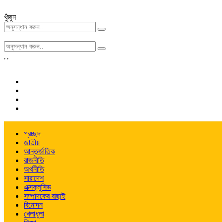
খুঁজুন
,
,
প্রচ্ছদ
জাতীয়
আন্তর্জাতিক
রাজনীতি
অর্থনীতি
সারাদেশ
এক্সক্লুসিভ
সম্পাদকের বাছাই
বিনোদন
খেলাধুলা