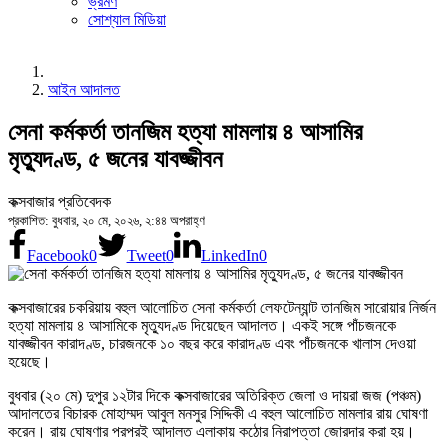
ভ্রমণ
সোশ্যাল মিডিয়া
আইন আদালত
সেনা কর্মকর্তা তানজিম হত্যা মামলায় ৪ আসামির
মৃত্যুদণ্ড, ৫ জনের যাবজ্জীবন
কক্সবাজার প্রতিবেদক
প্রকাশিত: বুধবার, ২০ মে, ২০২৬, ২:৪৪ অপরাহ্ণ
Facebook
0
Tweet
0
LinkedIn
0
কক্সবাজারের চকরিয়ায় বহুল আলোচিত সেনা কর্মকর্তা লেফটেন্যান্ট তানজিম সারোয়ার নির্জন
হত্যা মামলায় ৪ আসামিকে মৃত্যুদণ্ড দিয়েছেন আদালত। একই সঙ্গে পাঁচজনকে
যাবজ্জীবন কারাদণ্ড, চারজনকে ১০ বছর করে কারাদণ্ড এবং পাঁচজনকে খালাস দেওয়া
হয়েছে।
বুধবার (২০ মে) দুপুর ১২টার দিকে কক্সবাজারের অতিরিক্ত জেলা ও দায়রা জজ (পঞ্চম)
আদালতের বিচারক মোহাম্মদ আবুল মনসুর সিদ্দিকী এ বহুল আলোচিত মামলার রায় ঘোষণা
করেন। রায় ঘোষণার পরপরই আদালত এলাকায় কঠোর নিরাপত্তা জোরদার করা হয়।