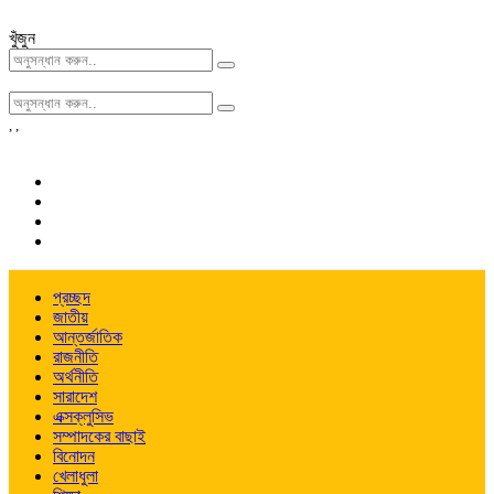
খুঁজুন
,
,
প্রচ্ছদ
জাতীয়
আন্তর্জাতিক
রাজনীতি
অর্থনীতি
সারাদেশ
এক্সক্লুসিভ
সম্পাদকের বাছাই
বিনোদন
খেলাধুলা