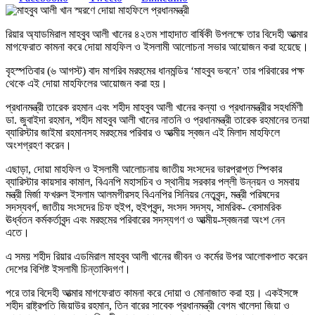
রিয়ার অ্যাডমিরাল মাহবুব আলী খানের ৪২তম শাহাদাত বার্ষিকী উপলক্ষে তার বিদেহী আত্মার
মাগফেরাত কামনা করে দোয়া মাহফিল ও ইসলামী আলোচনা সভার আয়োজন করা হয়েছে।
বৃহস্পতিবার (৬ আগস্ট) বাদ মাগরিব মরহুমের ধানমন্ডির ‘মাহবুব ভবনে’ তার পরিবারের পক্ষ
থেকে এই দোয়া মাহফিলের আয়োজন করা হয়।
প্রধানমন্ত্রী তারেক রহমান এবং শহীদ মাহবুব আলী খানের কন্যা ও প্রধানমন্ত্রীর সহধর্মিণী
ডা. জুবাইদা রহমান, শহীদ মাহবুব আলী খানের নাতনি ও প্রধানমন্ত্রী তারেক রহমানের তনয়া
ব্যারিস্টার জাইমা রহমানসহ মরহুমের পরিবার ও আত্মীয় স্বজন এই মিলাদ মাহফিলে
অংশগ্রহণ করেন।
এছাড়া, দোয়া মাহফিল ও ইসলামী আলোচনায় জাতীয় সংসদের ভারপ্রাপ্ত স্পিকার
ব্যারিস্টার কায়সার কামাল, বিএনপি মহাসচিব ও স্থানীয় সরকার পল্লী উন্নয়ন ও সমবায়
মন্ত্রী মির্জা ফখরুল ইসলাম আলমগীরসহ বিএনপির সিনিয়র নেতৃবৃন্দ, মন্ত্রী পরিষদের
সদস্যবর্গ, জাতীয় সংসদের চিফ হুইপ, হুইপবৃন্দ, সংসদ সদস্য, সামরিক- বেসামরিক
ঊর্ধ্বতন কর্মকর্তাবৃন্দ এবং মরহুমের পরিবারের সদস্যগণ ও আত্মীয়-স্বজনরা অংশ নেন
এতে।
এ সময় শহীদ রিয়ার এডমিরাল মাহবুব আলী খানের জীবন ও কর্মের উপর আলোকপাত করেন
দেশের বিশিষ্ট ইসলামী চিন্তাবিদগণ।
পরে তার বিদেহী আত্মার মাগফেরাত কামনা করে দোয়া ও মোনাজাত করা হয়। একইসঙ্গে
শহীদ রাষ্ট্রপতি জিয়াউর রহমান, তিন বারের সাবেক প্রধানমন্ত্রী বেগম খালেদা জিয়া ও