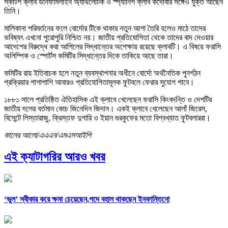
স্কটিশ ক্লাব ডানফার্মলাইন অ্যাথলেটিক ও স্প্যানিশ ক্লাব কর্দোবার সঙ্গেও যুক্ত আছেন
তিনি।
মালিকানা পরিবর্তনের ফলে বোর্দোর টিকে থাকার নতুন আশা তৈরি হলেও মাঠে তাদের
ভবিষ্যৎ এখনো পুরোপুরি নিশ্চিত নয়। জাতীয় প্রতিযোগিতা থেকে তাদের বাদ দেওয়ার
আদেশের বিরুদ্ধে করা আপিলের সিদ্ধান্তের অপেক্ষায় রয়েছে ক্লাবটি। এ বিষয়ে ফরাসি
অলিম্পিক ও স্পোর্টস কমিটির সিদ্ধান্তের দিকে তাকিয়ে আছে তারা।
কমিটির রায় ইতিবাচক হলে নতুন ব্যবস্থাপনার অধীনে বোর্দো অর্থনৈতিক পুনর্গঠন
প্রক্রিয়ার পাশাপাশি আবারও প্রতিযোগিতামূলক ফুটবলে ফেরার সুযোগ পাবে।
১৮৮১ সালে প্রতিষ্ঠিত ঐতিহাসিক এই ক্লাবে খেলেছেন ফরাসি কিংবদন্তি ও দেশটির
জাতীয় দলের বর্তমান কোচ জিনেদিন জিদান। একই ক্লাবে খেলেছেন আলাঁ জিরেস,
বিসেন্টে লিস্তারাজু, ক্রিস্তফ দুগারি ও ইয়ান গুরকুফের মতো বিশ্বখ্যাত ফুটবলাররা।
কালের আলো/এএএন/এমএসআইপি
এই ক্যাটাগরির আরও খবর
‘ভুল’ স্বীকার করে ক্ষমা চেয়েছেন,পদে বহাল থাকছেন ইনফান্তিনো