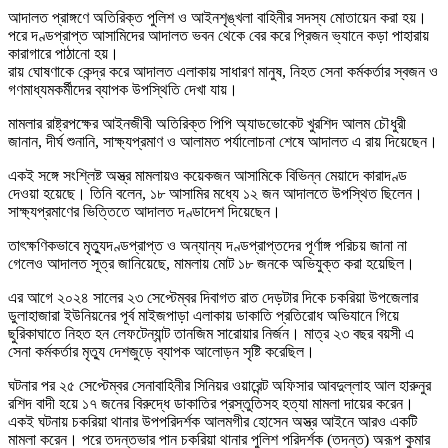
আদালত প্রাঙ্গণে অতিরিক্ত পুলিশ ও আইনশৃঙ্খলা বাহিনীর সদস্য মোতায়েন করা হয়।
পরে দণ্ডপ্রাপ্ত আসামিদের আদালত ভবন থেকে বের করে প্রিজন ভ্যানে কড়া পাহারায়
কারাগারে পাঠানো হয়।
রায় ঘোষণাকে কেন্দ্র করে আদালত এলাকায় সাধারণ মানুষ, নিহত সেনা কর্মকর্তার স্বজন ও
গণমাধ্যমকর্মীদের ব্যাপক উপস্থিতি দেখা যায়।
মামলার রাষ্ট্রপক্ষের আইনজীবী অতিরিক্ত পিপি অ্যাডভোকেট খুরশিদ আলম চৌধুরী
জানান, দীর্ঘ শুনানি, সাক্ষ্যপ্রমাণ ও আলামত পর্যালোচনা শেষে আদালত এ রায় দিয়েছেন।
একই সঙ্গে সংশ্লিষ্ট অস্ত্র মামলায়ও কয়েকজন আসামিকে বিভিন্ন মেয়াদে কারাদণ্ড
দেওয়া হয়েছে। তিনি বলেন, ১৮ আসামির মধ্যে ১২ জন আদালতে উপস্থিত ছিলেন।
সাক্ষ্যপ্রমাণের ভিত্তিতে আদালত দণ্ডাদেশ দিয়েছেন।
তাৎক্ষণিকভাবে মৃত্যুদণ্ডপ্রাপ্ত ও অন্যান্য দণ্ডপ্রাপ্তদের পূর্ণাঙ্গ পরিচয় জানা না
গেলেও আদালত সূত্র জানিয়েছে, মামলায় মোট ১৮ জনকে অভিযুক্ত করা হয়েছিল।
এর আগে ২০২৪ সালের ২৩ সেপ্টেম্বর দিবাগত রাত দেড়টার দিকে চকরিয়া উপজেলার
ডুলাহাজারা ইউনিয়নের পূর্ব মাইজপাড়া এলাকায় ডাকাতি প্রতিরোধ অভিযানে গিয়ে
ছুরিকাঘাতে নিহত হন লেফটেন্যান্ট তানজিম সারোয়ার নির্জন। মাত্র ২৩ বছর বয়সী এ
সেনা কর্মকর্তার মৃত্যু দেশজুড়ে ব্যাপক আলোড়ন সৃষ্টি করেছিল।
ঘটনার পর ২৫ সেপ্টেম্বর সেনাবাহিনীর সিনিয়র ওয়ারেন্ট অফিসার আবদুল্লাহ আল হারুনুর
রশিদ বাদী হয়ে ১৭ জনের বিরুদ্ধে ডাকাতির প্রস্তুতিসহ হত্যা মামলা দায়ের করেন।
একই ঘটনায় চকরিয়া থানার উপপরিদর্শক আলমগীর হোসেন অস্ত্র আইনে আরও একটি
মামলা করেন। পরে তদন্তভার পান চকরিয়া থানার পুলিশ পরিদর্শক (তদন্ত) অরূপ কুমার