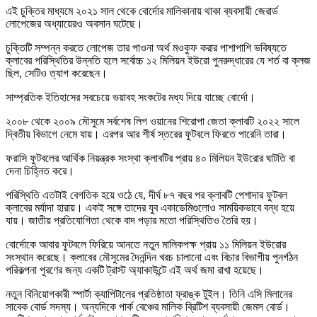
এই চুক্তির মাধ্যমে ২০২১ সাল থেকে বোর্দোর মালিকানায় থাকা ব্যবসায়ী জেরার্ড
লোপেজের অধ্যায়েরও অবসান ঘটেছে।
চুক্তিটি সম্পন্ন করতে লোপেজ তার পাওনা অর্থ মওকুফ করার পাশাপাশি ভবিষ্যতে
ক্লাবের পরিস্থিতির উন্নতি হলে সর্বোচ্চ ১২ মিলিয়ন ইউরো পুনরুদ্ধারের যে শর্ত বা ক্লজ
ছিল, সেটিও ত্যাগ করেছেন।
সাম্প্রতিক ইতিহাসের সবচেয়ে ভয়াবহ সংকটের মধ্য দিয়ে যাচ্ছে বোর্দো।
২০০৮ থেকে ২০০৯ মৌসুমে সর্বশেষ লিগ ওয়ানের শিরোপা জেতা ক্লাবটি ২০২২ সালে
দ্বিতীয় বিভাগে নেমে যায়। এরপর আর শীর্ষ স্তরের ফুটবলে ফিরতে পারেনি তারা।
ফরাসি ফুটবলের আর্থিক নিয়ন্ত্রক সংস্থা ক্লাবটির প্রায় ৪০ মিলিয়ন ইউরোর ঘাটতি বা
দেনা চিহ্নিত করে।
পরিস্থিতি এতটাই বেগতিক হয়ে ওঠে যে, দীর্ঘ ৮৭ বছর পর ক্লাবটি পেশাদার ফুটবল
ক্লাবের মর্যাদা হারায়। একই সঙ্গে তাদের যুব একাডেমিগুলোও সাময়িকভাবে বন্ধ হয়ে
যায়। জাতীয় প্রতিযোগিতা থেকে বাদ পড়ার মতো পরিস্থিতিও তৈরি হয়।
বোর্দোকে আবার ফুটবলে ফিরিয়ে আনতে নতুন মালিকপক্ষ প্রায় ১১ মিলিয়ন ইউরোর
সংস্থান করেছে। ক্লাবের মৌসুমের দৈনন্দিন খরচ চালানো এবং বিচার বিভাগীয় পুনর্গঠন
পরিকল্পনা পূরণের জন্য একটি ট্রাস্ট অ্যাকাউন্টে এই অর্থ জমা রাখা হয়েছে।
নতুন বিনিয়োগকারী স্পার্টা ক্যাপিটালের প্রতিষ্ঠাতা ফ্রাঙ্ক টুইল। তিনি এসি মিলানের
সাবেক বোর্ড সদস্য। অন্যদিকে পার্ক বেঞ্চের মালিক ব্রিটিশ ব্যবসায়ী জেমস বোর্ড।