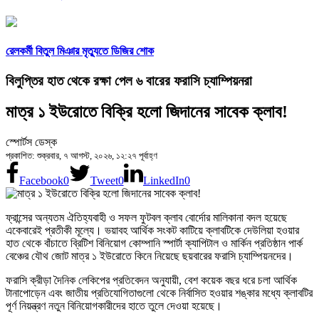
রেলকর্মী বিতুল মিঞার মৃত্যুতে ডিজির শোক
বিলুপ্তির হাত থেকে রক্ষা পেল ৬ বারের ফরাসি চ্যাম্পিয়নরা
মাত্র ১ ইউরোতে বিক্রি হলো জিদানের সাবেক ক্লাব!
স্পোর্টস ডেস্ক
প্রকাশিত: শুক্রবার, ৭ আগস্ট, ২০২৬, ১২:২৭ পূর্বাহ্ণ
Facebook
0
Tweet
0
LinkedIn
0
ফ্রান্সের অন্যতম ঐতিহ্যবাহী ও সফল ফুটবল ক্লাব বোর্দোর মালিকানা বদল হয়েছে
একেবারেই প্রতীকী মূল্যে। ভয়াবহ আর্থিক সংকট কাটিয়ে ক্লাবটিকে দেউলিয়া হওয়ার
হাত থেকে বাঁচাতে ব্রিটিশ বিনিয়োগ কোম্পানি স্পার্টা ক্যাপিটাল ও মার্কিন প্রতিষ্ঠান পার্ক
বেঞ্চের যৌথ জোট মাত্র ১ ইউরোতে কিনে নিয়েছে ছয়বারের ফরাসি চ্যাম্পিয়নদের।
ফরাসি ক্রীড়া দৈনিক লেকিপের প্রতিবেদন অনুযায়ী, বেশ কয়েক বছর ধরে চলা আর্থিক
টানাপোড়েন এবং জাতীয় প্রতিযোগিতাগুলো থেকে নির্বাসিত হওয়ার শঙ্কার মধ্যে ক্লাবটির
পূর্ণ নিয়ন্ত্রণ নতুন বিনিয়োগকারীদের হাতে তুলে দেওয়া হয়েছে।