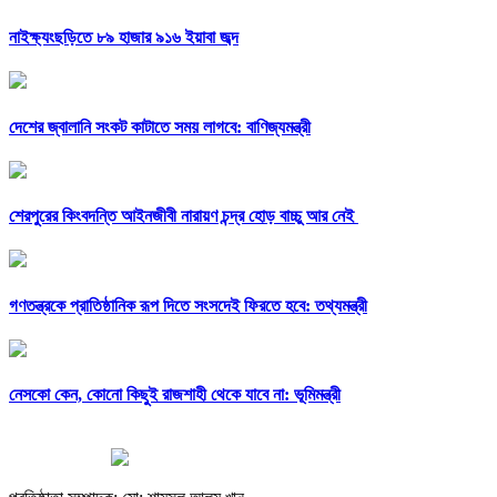
নাইক্ষ্যংছড়িতে ৮৯ হাজার ৯১৬ ইয়াবা জব্দ
দেশের জ্বালানি সংকট কাটাতে সময় লাগবে: বাণিজ্যমন্ত্রী
শেরপুরের কিংবদন্তি আইনজীবী নারায়ণ চন্দ্র হোড় বাচ্চু আর নেই
গণতন্ত্রকে প্রাতিষ্ঠানিক রূপ দিতে সংসদেই ফিরতে হবে: তথ্যমন্ত্রী
নেসকো কেন, কোনো কিছুই রাজশাহী থেকে যাবে না: ভূমিমন্ত্রী