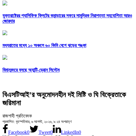
যুক্তরাষ্ট্রের প্যাসিফিক ফ্লিটের কমান্ডারের সফরে সামুদ্রিক নিরাপত্তা সহযোগিতা আরও
জোরদার
মধ্যরাতের মধ্যে ১০ অঞ্চলে ৬০ কিমি বেগে ঝড়ের শঙ্কা
বিমানবন্দরে বসছে অ্যান্টি-ড্রোন সিস্টেম
বিএসটিআই’র অনুমোদনহীন দই মিষ্টি ও ঘি বিক্রেতাকে
জরিমানা
রাজশাহী প্রতিবেদক
প্রকাশিত: বৃহস্পতিবার, ৬ আগস্ট, ২০২৬, ৯:২৪ অপরাহ্ণ
Facebook
0
Tweet
0
LinkedIn
0