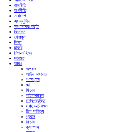
রাজনীতি
অর্থনীতি
সারাদেশ
এক্সক্লুসিভ
সম্পাদকের বাছাই
বিনোদন
খেলাধুলা
শিক্ষা
চাকরি
শিল্প-সাহিত্য
মতামত
আরও
অপরাধ
আইন আদালত
গণমাধ্যম
ধর্ম
ফিচার
লাইফস্টাইল
তথ্যপ্রযুক্তি
স্বাস্থ্য-চিকিৎসা
শিল্প-সাহিত্য
প্রবাস
ফিচার
ক্যাম্পাস