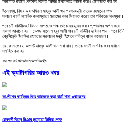
আরাফাত রহমান কোকোর বিদেহী আত্মার মাগফেরাত কামনা করেও মোনাজাত করা হয়।
উল্লেখ্য, রিয়ার অ্যাডমিরাল মাহবুব আলী খান প্রধানমন্ত্রী তারেক রহমানের শশুর।
সকালে বনানী সামরিক কবরাস্থানে মরহুমের কবর জিয়ারত করেন তার পরিবারের সদস্যরা।
পরে নৌ বাহিনীসহ বিভিন্ন সংগঠনের পক্ষ থেকে মরুহমের কবরে পুস্পমাল্য অর্পন করে
শ্রদ্ধা জানানো হয়। ১৯৭৯ সালে মাহবুব আলী খান নৌ বাহিনীর দায়িত্ব পান। পরে তিনি
প্রেসিডেন্ট জিয়াউর রহমানের সরকারের মন্ত্রী হিসেবে দায়িত্ব পালন করেছেন।
১৯৮৪ সালের ৬ আগস্ট মাহবুব আলী খান মারা যান। তাকে বনানী সামরিক কবরাস্থানে
সমাহিত করা হয়।
কালের আলো/আরডি/এমডিএইচ
এই ক্যাটাগরির আরও খবর
আ.লীগের কার্যক্রম নিয়ে ভারতকে কড়া বার্তা শামা ওবায়েদের
রেলকর্মী বিতুল মিঞার মৃত্যুতে ডিজির শোক