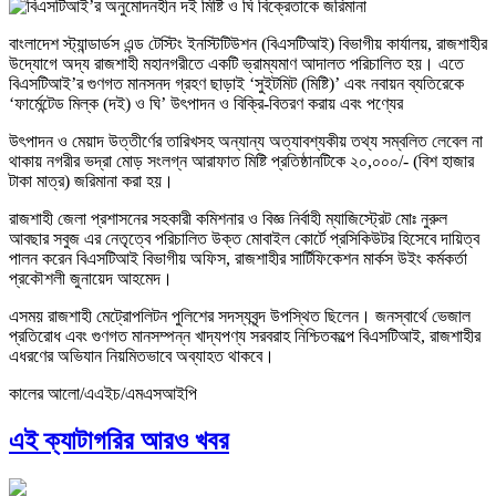
বাংলাদেশ স্ট্যান্ডার্ডস এন্ড টেস্টিং ইনস্টিটিউশন (বিএসটিআই) বিভাগীয় কার্যালয়, রাজশাহীর
উদ্যোগে অদ্য রাজশাহী মহানগরীতে একটি ভ্রাম্যমাণ আদালত পরিচালিত হয়। এতে
বিএসটিআই’র গুণগত মানসনদ গ্রহণ ছাড়াই ‘সুইটমিট (মিষ্টি)’ এবং নবায়ন ব্যতিরেকে
‘ফার্মেন্টেড মিল্ক (দই) ও ঘি’ উৎপাদন ও বিক্রি-বিতরণ করায় এবং পণ্যের
উৎপাদন ও মেয়াদ উত্তীর্ণের তারিখসহ অন্যান্য অত্যাবশ্যকীয় তথ্য সম্বলিত লেবেল না
থাকায় নগরীর ভদ্রা মোড় সংলগ্ন আরাফাত মিষ্টি প্রতিষ্ঠানটিকে ২০,০০০/- (বিশ হাজার
টাকা মাত্র) জরিমানা করা হয়।
রাজশাহী জেলা প্রশাসনের সহকারী কমিশনার ও বিজ্ঞ নির্বাহী ম্যাজিস্ট্রেট মোঃ নুরুল
আবছার সবুজ এর নেতৃত্বে পরিচালিত উক্ত মোবাইল কোর্টে প্রসিকিউটর হিসেবে দায়িত্ব
পালন করেন বিএসটিআই বিভাগীয় অফিস, রাজশাহীর সার্টিফিকেশন মার্কস উইং কর্মকর্তা
প্রকৌশলী জুনায়েদ আহমেদ।
এসময় রাজশাহী মেট্রোপলিটন পুলিশের সদস্যবৃন্দ উপস্থিত ছিলেন। জনস্বার্থে ভেজাল
প্রতিরোধ এবং গুণগত মানসম্পন্ন খাদ্যপণ্য সরবরাহ নিশ্চিতকল্পে বিএসটিআই, রাজশাহীর
এধরণের অভিযান নিয়মিতভাবে অব্যাহত থাকবে।
কালের আলো/এএইচ/এমএসআইপি
এই ক্যাটাগরির আরও খবর