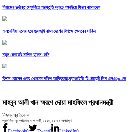
মিরাজের দুর্দান্ত সেঞ্চুরিতে প্রস্তুতি ম্যাচে লড়াইয়ে ফিরল বাংলাদেশ
মালয়েশিয়া দলের হয়ে জন্মভূমি বাংলাদেশের বিপক্ষে খেলবেন সাকিব
নতুন রেকর্ডের মালিক হলেন মেসি
রিশাদ হোসেন এবার খেলবেন দক্ষিণ আফ্রিকার ফ্র্যাঞ্চাইজি টি-টোয়েন্টি লিগ এসএ২০-তে
মাহবুব আলী খান স্মরণে দোয়া মাহফিলে প্রধানমন্ত্রী
নিজস্ব প্রতিবেদক
প্রকাশিত: বৃহস্পতিবার, ৬ আগস্ট, ২০২৬, ১০:১১ অপরাহ্ণ
Facebook
0
Tweet
0
LinkedIn
0