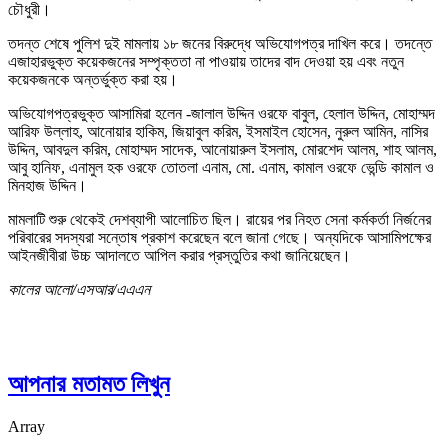
চৌধুরী।
তদন্ত শেষে পুলিশ দুই মামলায় ১৮ জনের বিরুদ্ধে অভিযোগপত্র দাখিল করে। তদন্তে
এজাহারভুক্ত কয়েকজনের সম্পৃক্ততা না পাওয়ায় তাদের বাদ দেওয়া হয় এবং নতুন
কয়েকজনকে অন্তর্ভুক্ত করা হয়।
অভিযোগপত্রভুক্ত আসামিরা হলেন -জালাল উদ্দিন ওরফে বাবুল, হেলাল উদ্দিন, মোহাম্মদ
আরিফ উল্লাহ, আনোয়ার হাকিম, জিয়াবুল করিম, ইসমাইল হোসেন, নুরুল আমিন, নাসির
উদ্দিন, আবদুল করিম, মোহাম্মদ সাদেক, আনোয়ারুল ইসলাম, মোরশেদ আলম, শাহ আলম,
আবু হানিফ, এনামুল হক ওরফে তোতলা এনাম, মো. এনাম, কামাল ওরফে ভেন্ডি কামাল ও
মিনহাজ উদ্দিন।
মামলাটি শুরু থেকেই দেশব্যাপী আলোচিত ছিল। রায়ের পর নিহত সেনা কর্মকর্তা নির্জনের
পরিবারের সদস্যরা সন্তোষ প্রকাশ করেছেন বলে জানা গেছে। অন্যদিকে আসামিপক্ষের
আইনজীবীরা উচ্চ আদালতে আপিল করার প্রস্তুতির কথা জানিয়েছেন।
কালের আলো/এসআর/এএএন
আপনার মতামত লিখুন
Array