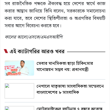
সব রাজনৈতিক পক্ষকে ঐক্যবদ্ধ হয়ে দেশের স্বার্থে কাজ
করার আহ্বান জানিয়ে তিনি বলেন, সরকারকে সমালোচনা
করা যাবে, তবে দেশের স্থিতিশীলতা ও অগ্রগতির বিষয়টি
সবার আগে বিবেচনা করতে হবে।
কালের আলো/এসকে/এমএসআইপি
এই ক্যাটাগরির আরও খবর
সেবার মানসিকতা ছাড়া চিকিৎসার
মানোন্নয়ন সম্ভব নয়: প্রধানমন্ত্রী
নেপালে মাতৃভাষা সাংবাদিকতা সম্মেলনে
বাংলাদেশের ৮ সাংবাদিক
মোটরসাইকেল দুর্ঘটনায় ৭ বছরে ঝরেছে