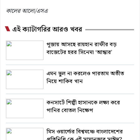
কালের আলো/এসএ
এই ক্যাটাগরির আরও খবর
পূজায় আসছে রায়হান রাফীর বড়
বাজেটের হরর সিনেমা ‘আন্ধার’
এমন ভুল না করলেও পারতাম অতীত
নিয়ে শাকিব খান
কনসার্টে শিল্পী হাসানকে লক্ষ্য করে
পানির বোতল নিক্ষেপ
মিস ওয়ার্ল্ডের বিশ্বমঞ্চে বাংলাদেশের
প্রতিনিধি কে এই সামানজার সাঈদ?