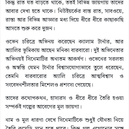
কিন্তু রাত যত বাড়তে থাকে, ততই বিভিন্ন জায়গায় তাদের
আবার দেখা হতে থাকে। নিউইয়র্কের ব্যস্ত রাত, সাবওয়ে,
রাস্তা আর বিভিন্ন আড্ডার মধ্য দিয়ে ধীরে ধীরে কাছাকাছি
আসতে শুরু করে দুজন।
ওভেন চরিত্রে অভিনয় করেছেন ক্যালাম টার্নার, আর
অ্যালির ভূমিকায় আছেন মনিকা বারবারো। দুই অভিনেতার
অভিনয়ই সিনেমাটির অন্যতম আকর্ষণ। ওভেনের সরলতা
ও অস্বস্তি যেমন টার্নার বিশ্বাসযোগ্যভাবে তুলে ধরেছেন,
তেমনি বারবারোর অ্যালি চরিত্রে আত্মবিশ্বাস ও
সংবেদনশীলতার মিশেলও প্রশংসা পেয়েছে।
তাদের কথোপকথন, হাস্যরস ও ধীরে ধীরে তৈরি হওয়া
সম্পর্কই গল্পের আবেগের মূল জায়গা।
নাম ও মূল ধারণা দেখে সিনেমাটিকে শুধুই যৌনতা নিয়ে
তৈরি কমেডি মনে হতে পারে। কিন্তু গল্প এগোনোর সঙ্গে