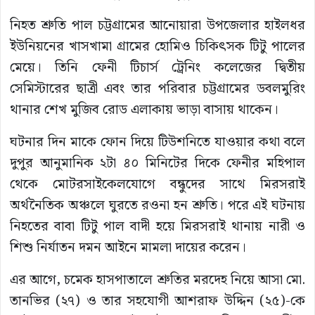
নিহত শ্রুতি পাল চট্টগ্রামের আনোয়ারা উপজেলার হাইলধর
ইউনিয়নের খাসখামা গ্রামের হোমিও চিকিৎসক টিটু পালের
মেয়ে। তিনি ফেনী টিচার্স ট্রেনিং কলেজের দ্বিতীয়
সেমিস্টারের ছাত্রী এবং তার পরিবার চট্টগ্রামের ডবলমুরিং
থানার শেখ মুজিব রোড এলাকায় ভাড়া বাসায় থাকেন।
ঘটনার দিন মাকে ফোন দিয়ে টিউশনিতে যাওয়ার কথা বলে
দুপুর আনুমানিক ২টা ৪০ মিনিটের দিকে ফেনীর মহিপাল
থেকে মোটরসাইকেলযোগে বন্ধুদের সাথে মিরসরাই
অর্থনৈতিক অঞ্চলে ঘুরতে রওনা হন শ্রুতি। পরে এই ঘটনায়
নিহতের বাবা টিটু পাল বাদী হয়ে মিরসরাই থানায় নারী ও
শিশু নির্যাতন দমন আইনে মামলা দায়ের করেন।
এর আগে, চমেক হাসপাতালে শ্রুতির মরদেহ নিয়ে আসা মো.
তানভির (২৭) ও তার সহযোগী আশরাফ উদ্দিন (২৫)-কে