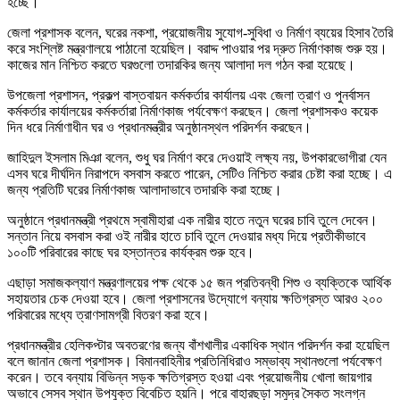
হচ্ছে।
জেলা প্রশাসক বলেন, ঘরের নকশা, প্রয়োজনীয় সুযোগ-সুবিধা ও নির্মাণ ব্যয়ের হিসাব তৈরি
করে সংশ্লিষ্ট মন্ত্রণালয়ে পাঠানো হয়েছিল। বরাদ্দ পাওয়ার পর দ্রুত নির্মাণকাজ শুরু হয়।
কাজের মান নিশ্চিত করতে ঘরগুলো তদারকির জন্য আলাদা দল গঠন করা হয়েছে।
উপজেলা প্রশাসন, প্রকল্প বাস্তবায়ন কর্মকর্তার কার্যালয় এবং জেলা ত্রাণ ও পুনর্বাসন
কর্মকর্তার কার্যালয়ের কর্মকর্তারা নির্মাণকাজ পর্যবেক্ষণ করছেন। জেলা প্রশাসকও কয়েক
দিন ধরে নির্মাণাধীন ঘর ও প্রধানমন্ত্রীর অনুষ্ঠানস্থল পরিদর্শন করছেন।
জাহিদুল ইসলাম মিঞা বলেন, শুধু ঘর নির্মাণ করে দেওয়াই লক্ষ্য নয়, উপকারভোগীরা যেন
এসব ঘরে দীর্ঘদিন নিরাপদে বসবাস করতে পারেন, সেটিও নিশ্চিত করার চেষ্টা করা হচ্ছে। এ
জন্য প্রতিটি ঘরের নির্মাণকাজ আলাদাভাবে তদারকি করা হচ্ছে।
অনুষ্ঠানে প্রধানমন্ত্রী প্রথমে স্বামীহারা এক নারীর হাতে নতুন ঘরের চাবি তুলে দেবেন।
সন্তান নিয়ে বসবাস করা ওই নারীর হাতে চাবি তুলে দেওয়ার মধ্য দিয়ে প্রতীকীভাবে
১০০টি পরিবারের কাছে ঘর হস্তান্তর কার্যক্রম শুরু হবে।
এছাড়া সমাজকল্যাণ মন্ত্রণালয়ের পক্ষ থেকে ১৫ জন প্রতিবন্ধী শিশু ও ব্যক্তিকে আর্থিক
সহায়তার চেক দেওয়া হবে। জেলা প্রশাসনের উদ্যোগে বন্যায় ক্ষতিগ্রস্ত আরও ২০০
পরিবারের মধ্যে ত্রাণসামগ্রী বিতরণ করা হবে।
প্রধানমন্ত্রীর হেলিকপ্টার অবতরণের জন্য বাঁশখালীর একাধিক স্থান পরিদর্শন করা হয়েছিল
বলে জানান জেলা প্রশাসক। বিমানবাহিনীর প্রতিনিধিরাও সম্ভাব্য স্থানগুলো পর্যবেক্ষণ
করেন। তবে বন্যায় বিভিন্ন সড়ক ক্ষতিগ্রস্ত হওয়া এবং প্রয়োজনীয় খোলা জায়গার
অভাবে সেসব স্থান উপযুক্ত বিবেচিত হয়নি। পরে বাহারছড়া সমুদ্র সৈকত সংলগ্ন