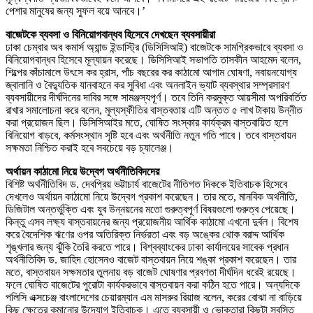
পেশার মানুষের জন্য সুফল বয়ে আনবে।’
বাজেটকে ব্যবসা ও বিনিয়োগবান্ধব হিসেবে দেখছেন ব্যবসায়ীরা
ঢাকা চেম্বার অব কমার্স অ্যান্ড ইন্ডাস্ট্রি (ডিসিসিআই) বাজেটকে সামগ্রিকভাবে ব্যবসা ও
বিনিয়োগবান্ধব হিসেবে মূল্যায়ন করেছে। ডিসিসিআই সভাপতি তাসকীন আহমেদ বলেন,
শিল্পের কাঁচামালে উৎসে কর হ্রাস, পাঁচ বছরের কর কাঠামো আগাম ঘোষণা, নবায়নযোগ্য
জ্বালানি ও বৈদ্যুতিক যানবাহনে কর সুবিধা এবং অনলাইন ভ্যাট ব্যবস্থার সম্প্রসারণ
ব্যবসায়ীদের দীর্ঘদিনের দাবির সঙ্গে সামঞ্জস্যপূর্ণ। তবে তিনি করমুক্ত আয়সীমা অপরিবর্তিত
রাখার সমালোচনা করে বলেন, মূল্যস্ফীতির বাস্তবতায় এটি অন্তত ৫ লাখ টাকায় উন্নীত
করা প্রয়োজন ছিল। ডিসিসিআইর মতে, ঘোষিত সংস্কার কার্যক্রম বাস্তবায়িত হলে
বিনিয়োগ বাড়বে, কর্মসংস্থান সৃষ্টি হবে এবং অর্থনীতি নতুন গতি পাবে। তবে বাস্তবায়ন
সক্ষমতা নিশ্চিত করাই হবে সবচেয়ে বড় চ্যালেঞ্জ।
অর্থায়ন কাঠামো নিয়ে উদ্বেগ অর্থনীতিবিদদের
বিশিষ্ট অর্থনীতিবিদ ড. দেবপ্রিয় ভট্টাচার্য বাজেটের নীতিগত দিককে ইতিবাচক হিসেবে
দেখলেও অর্থায়ন কাঠামো নিয়ে উদ্বেগ প্রকাশ করেছেন। তার মতে, মানবিক অর্থনীতি,
ডিজিটাল অন্তর্ভুক্তি এবং যুব উন্নয়নের মতো গুরুত্বপূর্ণ বিষয়গুলো গুরুত্ব পেয়েছে।
কিন্তু এসব লক্ষ্য বাস্তবায়নের জন্য প্রয়োজনীয় আর্থিক কাঠামো এখনো দুর্বল। বিশেষ
করে বৈদেশিক ঋণের ওপর অতিরিক্ত নির্ভরতা এবং বড় অঙ্কের থোক বরাদ্দ আর্থিক
শৃঙ্খলার জন্য ঝুঁকি তৈরি করতে পারে। বিশ্বব্যাংকের ঢাকা কার্যালয়ের সাবেক প্রধান
অর্থনীতিবিদ ড. জাহিদ হোসেনও বাজেট বাস্তবায়ন নিয়ে শঙ্কা প্রকাশ করেছেন। তার
মতে, বাস্তবায়ন সক্ষমতার তুলনায় বড় বাজেট ঘোষণার প্রবণতা দীর্ঘদিন ধরেই রয়েছে।
ফলে ঘোষিত বাজেটের পুরোটা কার্যকরভাবে বাস্তবায়ন করা কঠিন হতে পারে। অন্যদিকে
পলিসি এক্সচেঞ্জ বাংলাদেশের চেয়ারম্যান এম মাসরুর রিয়াজ বলেন, করের বোঝা না বাড়িয়ে
কিছু ক্ষেত্রে কমানোর উদ্যোগ ইতিবাচক। এতে ব্যবসায়ী ও ভোক্তারা কিছুটা স্বস্তি