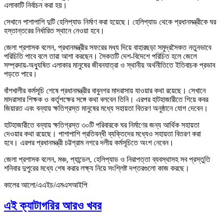
এলাকাটি নির্বাচন করা হয়।
সেখানে পাশাপাশি দুটি হেলিপ্যাড নির্মাণ করা হয়েছে। হেলিপ্যাড থেকে প্রধানমন্ত্রীকে ঘর
হস্তান্তরের নির্ধারিত স্থানে নেওয়া হবে।
জেলা প্রশাসক বলেন, প্রধানমন্ত্রীর সফরের মধ্য দিয়ে বাহারছড়া সমুদ্রসৈকত নতুনভাবে
পরিচিতি পাবে বলে তারা আশা করছেন। সৈকতটি দেশ-বিদেশে পরিচিত হলে জেলে
সম্প্রদায়-অধ্যুষিত এলাকার মানুষের জীবনযাত্রা ও স্থানীয় অর্থনীতিতে ইতিবাচক প্রভাব
পড়তে পারে।
বাঁশখালীর কর্মসূচি শেষে প্রধানমন্ত্রীর বাবুনগর মাদরাসায় যাওয়ার কথা রয়েছে। সেখানে
মাদরাসার শিক্ষক ও কর্তৃপক্ষের সঙ্গে কথা বলবেন তিনি। এরপর হাটহাজারীতে গিয়ে কবর
জিয়ারত এবং বন্যায় ক্ষতিগ্রস্ত মানুষের মধ্যে সহায়তা বিতরণ অনুষ্ঠানে যোগ দেবেন।
হাটহাজারীতে বন্যায় ক্ষতিগ্রস্ত ৩০টি পরিবারকে ঘর নির্মাণের জন্য আর্থিক সহায়তা
দেওয়ার কথা রয়েছে। পাশাপাশি প্রতিবন্ধী ব্যক্তিদের মধ্যেও সহায়তা বিতরণ করা
হবে। এরপর প্রধানমন্ত্রী চট্টগ্রাম নগরে দলীয় কর্মসূচিতে অংশ নেবেন।
জেলা প্রশাসক বলেন, মঞ্চ, প্যান্ডেল, হেলিপ্যাড ও নিরাপত্তা ব্যবস্থাসহ সব প্রস্তুতি
শনিবার দুপুরের মধ্যে শেষ করার লক্ষ্য নিয়ে সংশ্লিষ্ট দপ্তরগুলো কাজ করছে।
কালের আলো/এএইচ/এমএসআইপি
এই ক্যাটাগরির আরও খবর