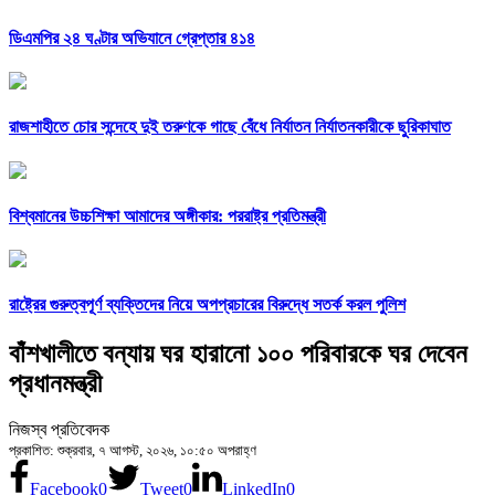
ডিএমপির ২৪ ঘণ্টার অভিযানে গ্রেপ্তার ৪১৪
রাজশাহীতে চোর সন্দেহে দুই তরুণকে গাছে বেঁধে নির্যাতন নির্যাতনকারীকে ছুরিকাঘাত
বিশ্বমানের উচ্চশিক্ষা আমাদের অঙ্গীকার: পররাষ্ট্র প্রতিমন্ত্রী
রাষ্ট্রের গুরুত্বপূর্ণ ব্যক্তিদের নিয়ে অপপ্রচারের বিরুদ্ধে সতর্ক করল পুলিশ
বাঁশখালীতে বন্যায় ঘর হারানো ১০০ পরিবারকে ঘর দেবেন
প্রধানমন্ত্রী
নিজস্ব প্রতিবেদক
প্রকাশিত: শুক্রবার, ৭ আগস্ট, ২০২৬, ১০:৫০ অপরাহ্ণ
Facebook
0
Tweet
0
LinkedIn
0