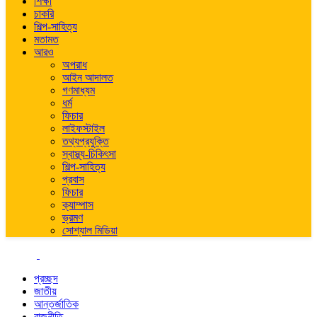
শিক্ষা
চাকরি
শিল্প-সাহিত্য
মতামত
আরও
অপরাধ
আইন আদালত
গণমাধ্যম
ধর্ম
ফিচার
লাইফস্টাইল
তথ্যপ্রযুক্তি
স্বাস্থ্য-চিকিৎসা
শিল্প-সাহিত্য
প্রবাস
ফিচার
ক্যাম্পাস
ভ্রমণ
সোশ্যাল মিডিয়া
প্রচ্ছদ
জাতীয়
আন্তর্জাতিক
রাজনীতি