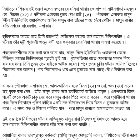
নির্যাতনের শিকার দুই তরুণ হলেন নগরের বোয়ালিয়া থানার জোলাপাড়া লাইনপাড়া মহল্লার
মো. মিজান (২৫) ও ষষ্ঠীতলা এলাকার তন্ময় তেওয়ারী (২৫)। গৌরহাঙ্গা এলাকার মাসুদ
স্টিল ইঞ্জিনিয়ারিং ওয়ার্কশপের মালিক মাসুদ রানা তাঁদের গাছে বেঁধে পেটান। মাসুদ রানার
বাড়ি নগরের সায়েরগাছা এলাকায়।
ছুরিকাঘাতে আহত হয়ে তিনি রাজশাহী মেডিকেল কলেজ হাসপাতালে চিকিৎসাধীন। এ
ঘটনায় তাঁর স্ত্রী শ্যামলী খাতুন বাদী হয়ে শুক্রবার বোয়ালিয়া থানায় মামলা করেছেন।
প্রত্যক্ষদর্শীদের সঙ্গে কথা বলে জানা যায়, মাসুদ স্টিল ইঞ্জিনিয়ারিং ওয়ার্কশপ থেকে
বিভিন্ন লোহার জিনিসপত্র প্রায়ই চুরি হয়। বৃহস্পতিবার রাতে দোকানের সামনে দিয়ে
যাওয়ার সময় তিনি তন্ময় তেওয়ারীকে আটক করেন। পরে তন্ময় চুরির ঘটনায় জড়িত হিসেবে
মিজানের নাম জানান। পরে মিজানকেও ধরে এনে তন্ময়ের সঙ্গে গাছে বেঁধে নির্যাতন করা
হয়।
এ সময় গৌরহাঙ্গা এলাকার মো. আল-আমিন ওরফে রিমন (২২) ও মো. শুভ (২৩) নামের
দুই যুবক বাধা দেন। তাঁরা মাসুদ রানার সঙ্গে তর্কবিতর্কে জড়িয়ে পড়েন। একপর্যায়ে রিমন
পকেট থেকে একটি চাকু বের করে মাসুদ রানার পিঠে আঘাত করেন। পরে স্থানীয়রা থানায়
খবর দিলে শিরোইল পুলিশ ফাঁড়ির একটি দল ঘটনাস্থলে গিয়ে রিমন ও তন্ময়কে আটক
করে। এ সময় শুভ ও মিজান পালিয়ে যান। পরে মাসুদ রানাকে হাসপাতালে নেওয়া হয়।
দুই তরুণকে নির্যাতনের ঘটনায় অভিযুক্ত মাসুদ রানা নিজেও ছুরিকাঘাতে আহত হয়ে
হাসপাতালে চিকিৎসাধীন থাকায় তাঁর সঙ্গে কথা বলা যায়নি।
বোয়ালিয়া থানার ভারপ্রাপ্ত কর্মকর্তা (ওসি) মাছুমা মোস্তারি বলেন, ‘নির্যাতনের ঘটনা জানা