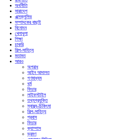
অর্থনীতি
সারাদেশ
এক্সক্লুসিভ
সম্পাদকের বাছাই
বিনোদন
খেলাধুলা
শিক্ষা
চাকরি
শিল্প-সাহিত্য
মতামত
আরও
অপরাধ
আইন আদালত
গণমাধ্যম
ধর্ম
ফিচার
লাইফস্টাইল
তথ্যপ্রযুক্তি
স্বাস্থ্য-চিকিৎসা
শিল্প-সাহিত্য
প্রবাস
ফিচার
ক্যাম্পাস
ভ্রমণ