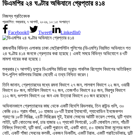
ডিএমপির ২৪ ঘণ্টার অভিযানে গ্রেপ্তার ৪১৪
নিজস্ব প্রতিবেদক
প্রকাশিত: শুক্রবার, ৭ আগস্ট, ২০২৬, ১০:১৫ অপরাহ্ণ
Facebook
0
Tweet
0
LinkedIn
0
রাজধানীর বিভিন্ন এলাকায় ঢাকা মেট্রোপলিটন পুলিশের (ডিএমপি) নিয়মিত অভিযানে গত
২৪ ঘণ্টায় ৪১৪ জনকে গ্রেপ্তার করা হয়েছে। একই সময়ে বিভিন্ন অভিযোগে ৪৭টি
মামলা দায়ের করা হয়েছে।
শুক্রবার (৭ আগস্ট) দুপুরে ডিএমপির মিডিয়া অ্যান্ড পাবলিক রিলেশন্স বিভাগের অতিরিক্ত
উপ-পুলিশ কমিশনার নিয়াজ মেহেদী এ তথ্য নিশ্চিত করেন।
তিনি জানান, গ্রেপ্তারদের মধ্যে রমনা বিভাগে ২৭ জন, লালবাগ বিভাগে ২২ জন, ওয়ারী
বিভাগে ৪৮ জন, মতিঝিল বিভাগে ৭২ জন, তেজগাঁও বিভাগে ৪৫ জন, মিরপুর বিভাগে
১১২ জন, গুলশান বিভাগে ৩৫ জন এবং উত্তরা বিভাগে ৫৩ জন রয়েছেন।
অভিযানকালে গ্রেপ্তারদের কাছ থেকে একটি বিদেশি রিভলবার, তিন রাউন্ড গুলি, ৩০
কেজি ৫৪০ গ্রাম গাঁজা, ১০ হাজার ২৮৭টি ইয়াবা ট্যাবলেট, প্যাথোডিন ইনজেকশন
গ্রহণের ১৮টি সিরিঞ্জ, ২৪টি সিরিঞ্জের সুই, ইয়াবা সেবনের আটটি ফয়েল পেপার, দুটি গ্যাস
লাইট, দুটি বোতলের কর্ক, চার হাজার ২২ প্যাকেট সিগারেট, ১৩টি মোবাইল ফোন, পাঁচটি
নিষিদ্ধ লিফলেট, দুটি কার্ড, একটি পুরাতন বই, একটি খাতা, ৫০ হাজার টাকা মূল্যের জাল
নোট, একটি গাঁজা সেবনের কলকী, একজন ভিকটিম, একটি ট্রাক, একটি প্রাইভেটকার, দুটি