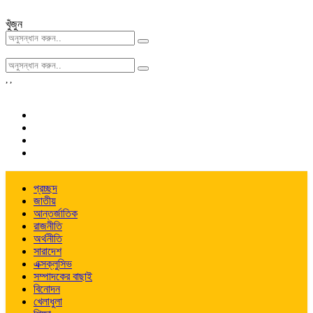
খুঁজুন
,
,
প্রচ্ছদ
জাতীয়
আন্তর্জাতিক
রাজনীতি
অর্থনীতি
সারাদেশ
এক্সক্লুসিভ
সম্পাদকের বাছাই
বিনোদন
খেলাধুলা