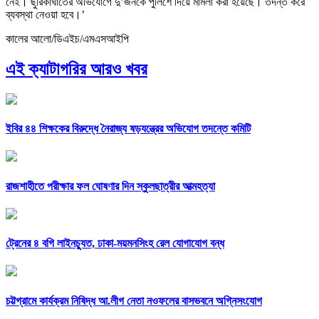
নেই। ছুরিকাঘাতের অভিযোগে দু’জনকে পুলিশে দিয়ে মামলা করা হয়েছে। তদন্ত করে
ব্যবস্থা নেওয়া হবে।’
কালের আলো/ডিএইচ/এমএসআইপি
এই ক্যাটাগরির আরও খবর
ইবির ৪৪ শিক্ষকের বিরুদ্ধে নৈরাজ্য ষড়যন্ত্রের অভিযোগ তদন্তে কমিটি
রাজশাহীতে পরীক্ষার ফল ঘোষণার দিন স্কুলছাত্রীর আত্মহত্যা
ট্রেনের ৪ বগি লাইনচ্যুত, ঢাকা-ময়মনসিংহ রেল যোগাযোগ বন্ধ
চট্টগ্রামে কার্যক্রম নিষিদ্ধ আ.লীগ নেতা নওফলের বাসভবনে অগ্নিসংযোগ