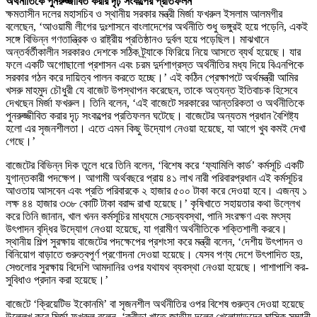
অর্থনীতিকে পুনরুজ্জীবিত করার দৃঢ় সংকল্পের প্রতিফলন
ক্ষমতাসীন দলের মহাসচিব ও স্থানীয় সরকার মন্ত্রী মির্জা ফখরুল ইসলাম আলমগীর
বলেছেন, ‘আওয়ামী লীগের দুঃশাসনে বাংলাদেশের অর্থনীতি শুধু ভঙ্গুরই হয়ে পড়েনি, একই
সঙ্গে বিভিন্ন গণতান্ত্রিক ও রাষ্ট্রীয় প্রতিষ্ঠানও দুর্বল হয়ে পড়েছিল। মাঝখানে
অন্তর্বর্তীকালীন সরকারও দেশকে সঠিক ট্র্যাকে ফিরিয়ে নিয়ে আসতে ব্যর্থ হয়েছে। যার
ফলে একটি অগোছালো প্রশাসন এবং চরম দুর্দশাগ্রস্ত অর্থনীতির মধ্য দিয়ে বিএনপিকে
সরকার গঠন করে দায়িত্ব পালন করতে হচ্ছে।’ এই কঠিন প্রেক্ষাপটে অর্থমন্ত্রী আমির
খসরু মাহমুদ চৌধুরী যে বাজেট উপস্থাপন করেছেন, তাকে অত্যন্ত ইতিবাচক হিসেবে
দেখছেন মির্জা ফখরুল। তিনি বলেন, ‘এই বাজেটে সরকারের আন্তরিকতা ও অর্থনীতিকে
পুনরুজ্জীবিত করার দৃঢ় সংকল্পের প্রতিফলন ঘটেছে। বাজেটের অন্যতম প্রধান বৈশিষ্ট্য
হলো এর সৃজনশীলতা। এতে এমন কিছু উদ্যোগ নেওয়া হয়েছে, যা আগে খুব কমই দেখা
গেছে।’
বাজেটের বিভিন্ন দিক তুলে ধরে তিনি বলেন, ‘বিশেষ করে ‘ফ্যামিলি কার্ড’ কর্মসূচি একটি
যুগান্তকারী পদক্ষেপ। আগামী অর্থবছরে প্রায় ৪১ লাখ নারী পরিবারপ্রধান এই কর্মসূচির
আওতায় আসবেন এবং প্রতি পরিবারকে ২ হাজার ৫০০ টাকা করে দেওয়া হবে। এজন্য ১
লক্ষ ৪৪ হাজার ৩৩৮ কোটি টাকা বরাদ্দ রাখা হয়েছে।’ কৃষিখাতে সহায়তার কথা উল্লেখ
করে তিনি জানান, খাল খনন কর্মসূচির মাধ্যমে সেচব্যবস্থা, পানি সংরক্ষণ এবং মৎস্য
উৎপাদন বৃদ্ধির উদ্যোগ নেওয়া হয়েছে, যা গ্রামীণ অর্থনীতিকে শক্তিশালী করবে।
স্থানীয় শিল্প সুরক্ষায় বাজেটের পদক্ষেপের প্রশংসা করে মন্ত্রী বলেন, ‘দেশীয় উৎপাদন ও
বিনিয়োগ বাড়াতে গুরুত্বপূর্ণ প্রণোদনা দেওয়া হয়েছে। যেসব পণ্য দেশে উৎপাদিত হয়,
সেগুলোর সুরক্ষায় বিদেশি আমদানির ওপর যথাযথ ব্যবস্থা নেওয়া হয়েছে। পাশাপাশি কর-
সুবিধাও প্রদান করা হয়েছে।’
বাজেটে ‘ক্রিয়েটিভ ইকোনমি’ বা সৃজনশীল অর্থনীতির ওপর বিশেষ গুরুত্ব দেওয়া হয়েছে
উল্লেখ করে মির্জা ফখরুল বলেন, ‘ক্রীড়া খাতে জাতীয় দলের খেলোয়াড়দের মাসিক সম্মানী