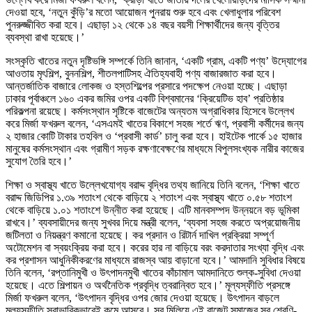
দেওয়া হবে, ‘নতুন কুঁড়ি’র মতো আয়োজন পুনরায় শুরু হবে এবং খেলাধুলার পরিবেশ
পুনরুজ্জীবিত করা হবে। এছাড়া ১২ থেকে ১৪ বছর বয়সী শিক্ষার্থীদের জন্য বৃত্তির
ব্যবস্থা রাখা হয়েছে।’
সংস্কৃতি খাতের নতুন দৃষ্টিভঙ্গি সম্পর্কে তিনি জানান, ‘একটি গ্রাম, একটি পণ্য’ উদ্যোগের
আওতায় মৃৎশিল্প, বুননশিল্প, শীতলপাটিসহ ঐতিহ্যবাহী পণ্য বাজারজাত করা হবে।
আন্তর্জাতিক বাজারে লোকজ ও হস্তশিল্পের প্রসারে পদক্ষেপ নেওয়া হচ্ছে। এছাড়া
ঢাকার পূর্বাঞ্চলে ১৬০ একর জমির ওপর একটি বিশ্বমানের ‘ক্রিয়েটিভ হাব’ প্রতিষ্ঠার
পরিকল্পনা রয়েছে। কর্মসংস্থান সৃষ্টিকে বাজেটের অন্যতম অগ্রাধিকার হিসেবে উল্লেখ
করে মির্জা ফখরুল বলেন, ‘এসএমই খাতের বিকাশে সহজ শর্তে ঋণ, প্রবাসী কর্মীদের জন্য
২ হাজার কোটি টাকার তহবিল ও ‘প্রবাসী কার্ড’ চালু করা হবে। হাইটেক পার্কে ১৫ হাজার
মানুষের কর্মসংস্থান এবং গ্রামীণ সড়ক রক্ষণাবেক্ষণের মাধ্যমে বিপুলসংখ্যক নারীর কাজের
সুযোগ তৈরি হবে।’
শিক্ষা ও স্বাস্থ্য খাতে উল্লেখযোগ্য বরাদ্দ বৃদ্ধির তথ্য জানিয়ে তিনি বলেন, ‘শিক্ষা খাতে
বরাদ্দ জিডিপির ১.৩৯ শতাংশ থেকে বাড়িয়ে ২ শতাংশ এবং স্বাস্থ্য খাতে ০.৫৮ শতাংশ
থেকে বাড়িয়ে ১.০১ শতাংশে উন্নীত করা হয়েছে। এটি মানবসম্পদ উন্নয়নে বড় ভূমিকা
রাখবে।’ ব্যবসায়ীদের জন্য সুখবর দিয়ে মন্ত্রী বলেন, ‘ব্যবসা সহজ করতে অপ্রয়োজনীয়
জটিলতা ও নিয়ন্ত্রণ কমানো হয়েছে। কর প্রদান ও রিটার্ন দাখিল প্রক্রিয়া সম্পূর্ণ
অটোমেশন বা স্বয়ংক্রিয় করা হবে। করের হার না বাড়িয়ে বরং করদাতার সংখ্যা বৃদ্ধি এবং
কর প্রশাসন আধুনিকীকরণের মাধ্যমে রাজস্ব আয় বাড়ানো হবে।’ আমদানি সুবিধার বিষয়ে
তিনি বলেন, ‘রপ্তানিমুখী ও উৎপাদনমুখী খাতের কাঁচামাল আমদানিতে শুল্ক-সুবিধা দেওয়া
হয়েছে। এতে শিল্পায়ন ও অর্থনৈতিক প্রবৃদ্ধি ত্বরান্বিত হবে।’ মূল্যস্ফীতি প্রসঙ্গে
মির্জা ফখরুল বলেন, ‘উৎপাদন বৃদ্ধির ওপর জোর দেওয়া হয়েছে। উৎপাদন বাড়লে
মূল্যস্ফীতি স্বাভাবিকভাবেই কমে আসবে। সব মিলিয়ে এই বাজেট সমাজের সব শ্রেণি-