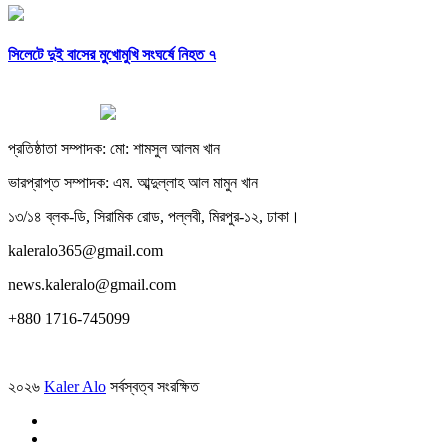
সিলেটে দুই বাসের মুখোমুখি সংঘর্ষে নিহত ৭
প্রতিষ্ঠাতা সম্পাদক: মো: শামসুল আলম খান
ভারপ্রাপ্ত সম্পাদক: এম. আব্দুল্লাহ আল মামুন খান
১৩/১৪ ব্লক-ডি, সিরামিক রোড, পল্লবী, মিরপুর-১২, ঢাকা।
kaleralo365@gmail.com
news.kaleralo@gmail.com
+880 1716-745099
২০২৬
Kaler Alo
সর্বস্বত্ব সংরক্ষিত