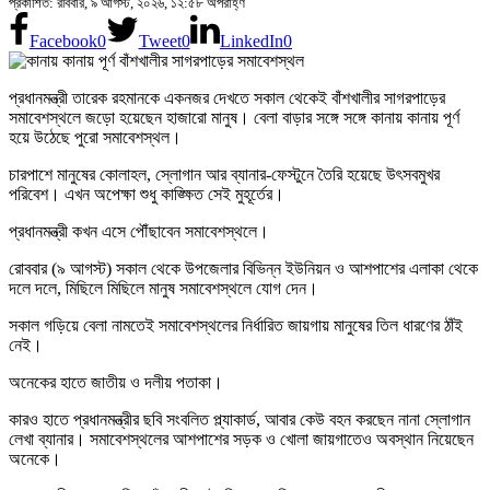
প্রকাশিত: রবিবার, ৯ আগস্ট, ২০২৬, ১২:৫৮ অপরাহ্ণ
Facebook
0
Tweet
0
LinkedIn
0
প্রধানমন্ত্রী তারেক রহমানকে একনজর দেখতে সকাল থেকেই বাঁশখালীর সাগরপাড়ের
সমাবেশস্থলে জড়ো হয়েছেন হাজারো মানুষ। বেলা বাড়ার সঙ্গে সঙ্গে কানায় কানায় পূর্ণ
হয়ে উঠেছে পুরো সমাবেশস্থল।
চারপাশে মানুষের কোলাহল, স্লোগান আর ব্যানার-ফেস্টুনে তৈরি হয়েছে উৎসবমুখর
পরিবেশ। এখন অপেক্ষা শুধু কাঙ্ক্ষিত সেই মুহূর্তের।
প্রধানমন্ত্রী কখন এসে পৌঁছাবেন সমাবেশস্থলে।
রোববার (৯ আগস্ট) সকাল থেকে উপজেলার বিভিন্ন ইউনিয়ন ও আশপাশের এলাকা থেকে
দলে দলে, মিছিলে মিছিলে মানুষ সমাবেশস্থলে যোগ দেন।
সকাল গড়িয়ে বেলা নামতেই সমাবেশস্থলের নির্ধারিত জায়গায় মানুষের তিল ধারণের ঠাঁই
নেই।
অনেকের হাতে জাতীয় ও দলীয় পতাকা।
কারও হাতে প্রধানমন্ত্রীর ছবি সংবলিত প্ল্যাকার্ড, আবার কেউ বহন করছেন নানা স্লোগান
লেখা ব্যানার। সমাবেশস্থলের আশপাশের সড়ক ও খোলা জায়গাতেও অবস্থান নিয়েছেন
অনেকে।