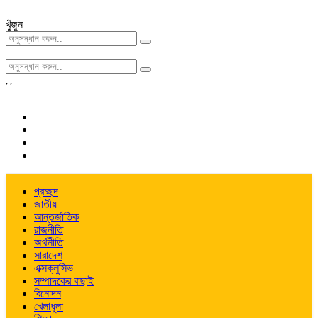
খুঁজুন
,
,
প্রচ্ছদ
জাতীয়
আন্তর্জাতিক
রাজনীতি
অর্থনীতি
সারাদেশ
এক্সক্লুসিভ
সম্পাদকের বাছাই
বিনোদন
খেলাধুলা