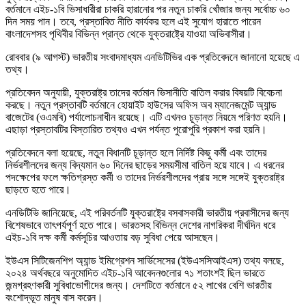
বর্তমানে এইচ-১বি ভিসাধারীরা চাকরি হারানোর পর নতুন চাকরি খোঁজার জন্য সর্বোচ্চ ৬০
দিন সময় পান। তবে, প্রস্তাবিত নীতি কার্যকর হলে এই সুযোগ হারাতে পারেন
বাংলাদেশসহ পৃথিবীর বিভিন্ন প্রান্ত থেকে যুক্তরাষ্ট্রে যাওয়া অভিবাসীরা।
রোববার (৯ আগস্ট) ভারতীয় সংবাদমাধ্যম এনডিটিভির এক প্রতিবেদনে জানানো হয়েছে এ
তথ্য।
প্রতিবেদন অনুযায়ী, যুক্তরাষ্ট্র তাদের বর্তমান ভিসানীতি বাতিল করার বিষয়টি বিবেচনা
করছে। নতুন প্রস্তাবটি বর্তমানে হোয়াইট হাউসের অফিস অব ম্যানেজমেন্ট অ্যান্ড
বাজেটের (ওএমবি) পর্যালোচনাধীন রয়েছে। এটি এখনও চূড়ান্ত নিয়মে পরিণত হয়নি।
এছাড়া প্রস্তাবটির বিস্তারিত তথ্যও এখন পর্যন্ত পুরোপুরি প্রকাশ করা হয়নি।
প্রতিবেদনে বলা হয়েছে, নতুন বিধানটি চূড়ান্ত হলে নির্দিষ্ট কিছু কর্মী এবং তাদের
নির্ভরশীলদের জন্য বিদ্যমান ৬০ দিনের ছাড়ের সময়সীমা বাতিল হয়ে যাবে। এ ধরনের
পদক্ষেপের ফলে ক্ষতিগ্রস্ত কর্মী ও তাদের নির্ভরশীলদের প্রায় সঙ্গে সঙ্গেই যুক্তরাষ্ট্র
ছাড়তে হতে পারে।
এনডিটিভি জানিয়েছে, এই পরিবর্তনটি যুক্তরাষ্ট্রে বসবাসকারী ভারতীয় প্রবাসীদের জন্য
বিশেষভাবে তাৎপর্যপূর্ণ হতে পারে। ভারতসহ বিভিন্ন দেশের নাগরিকরা দীর্ঘদিন ধরে
এইচ-১বি দক্ষ কর্মী কর্মসূচির আওতায় বড় সুবিধা পেয়ে আসছেন।
ইউএস সিটিজেনশিপ অ্যান্ড ইমিগ্রেশন সার্ভিসেসের (ইউএসসিআইএস) তথ্য বলছে,
২০২৪ অর্থবছরে অনুমোদিত এইচ-১বি আবেদনগুলোর ৭১ শতাংশই ছিল ভারতে
জন্মগ্রহণকারী সুবিধাভোগীদের জন্য। দেশটিতে বর্তমানে ৫২ লাখের বেশি ভারতীয়
বংশোদ্ভূত মানুষ বাস করেন।