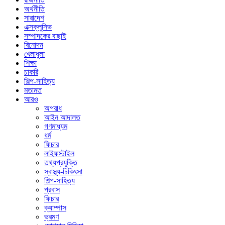
অর্থনীতি
সারাদেশ
এক্সক্লুসিভ
সম্পাদকের বাছাই
বিনোদন
খেলাধুলা
শিক্ষা
চাকরি
শিল্প-সাহিত্য
মতামত
আরও
অপরাধ
আইন আদালত
গণমাধ্যম
ধর্ম
ফিচার
লাইফস্টাইল
তথ্যপ্রযুক্তি
স্বাস্থ্য-চিকিৎসা
শিল্প-সাহিত্য
প্রবাস
ফিচার
ক্যাম্পাস
ভ্রমণ