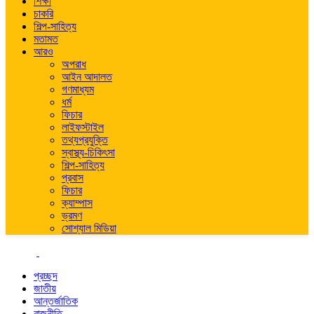
শিক্ষা
চাকরি
শিল্প-সাহিত্য
মতামত
আরও
অপরাধ
আইন আদালত
গণমাধ্যম
ধর্ম
ফিচার
লাইফস্টাইল
তথ্যপ্রযুক্তি
স্বাস্থ্য-চিকিৎসা
শিল্প-সাহিত্য
প্রবাস
ফিচার
ক্যাম্পাস
ভ্রমণ
সোশ্যাল মিডিয়া
প্রচ্ছদ
জাতীয়
আন্তর্জাতিক
রাজনীতি