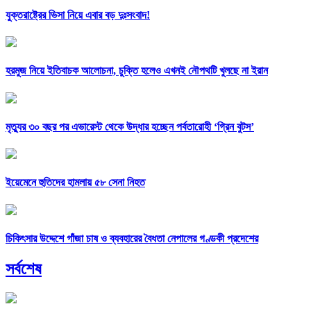
যুক্তরাষ্ট্রের ভিসা নিয়ে এবার বড় দুঃসংবাদ!
হরমুজ নিয়ে ইতিবাচক আলোচনা, চুক্তি হলেও এখনই নৌপথটি খুলছে না ইরান
মৃত্যুর ৩০ বছর পর এভারেস্ট থেকে উদ্ধার হচ্ছেন পর্বতারোহী ‘গ্রিন বুটস’
ইয়েমেনে হুতিদের হামলায় ৫৮ সেনা নিহত
চিকিৎসার উদ্দেশে গাঁজা চাষ ও ব্যবহারের বৈধতা নেপালের গণ্ডকী প্রদেশের
সর্বশেষ