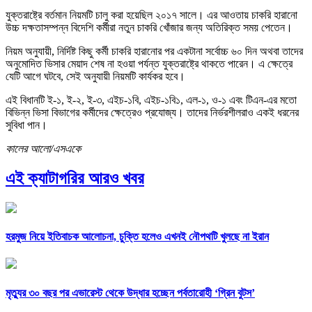
যুক্তরাষ্ট্রে বর্তমান নিয়মটি চালু করা হয়েছিল ২০১৭ সালে। এর আওতায় চাকরি হারানো
উচ্চ দক্ষতাসম্পন্ন বিদেশি কর্মীরা নতুন চাকরি খোঁজার জন্য অতিরিক্ত সময় পেতেন।
নিয়ম অনুযায়ী, নির্দিষ্ট কিছু কর্মী চাকরি হারানোর পর একটানা সর্বোচ্চ ৬০ দিন অথবা তাদের
অনুমোদিত ভিসার মেয়াদ শেষ না হওয়া পর্যন্ত যুক্তরাষ্ট্রে থাকতে পারেন। এ ক্ষেত্রে
যেটি আগে ঘটবে, সেই অনুযায়ী নিয়মটি কার্যকর হবে।
এই বিধানটি ই-১, ই-২, ই-৩, এইচ-১বি, এইচ-১বি১, এল-১, ও-১ এবং টিএন-এর মতো
বিভিন্ন ভিসা বিভাগের কর্মীদের ক্ষেত্রেও প্রযোজ্য। তাদের নির্ভরশীলরাও একই ধরনের
সুবিধা পান।
কালের আলো/এসএকে
এই ক্যাটাগরির আরও খবর
হরমুজ নিয়ে ইতিবাচক আলোচনা, চুক্তি হলেও এখনই নৌপথটি খুলছে না ইরান
মৃত্যুর ৩০ বছর পর এভারেস্ট থেকে উদ্ধার হচ্ছেন পর্বতারোহী ‘গ্রিন বুটস’