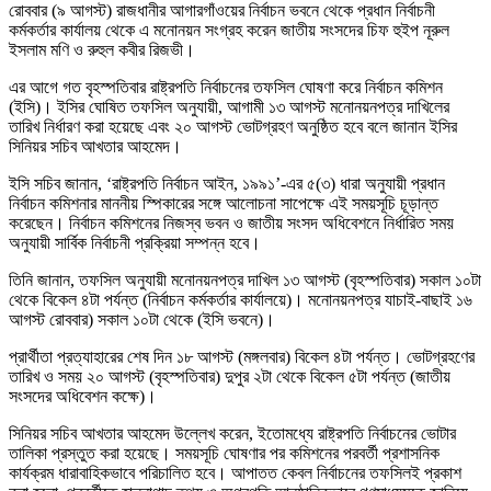
রোববার (৯ আগস্ট) রাজধানীর আগারগাঁওয়ের নির্বাচন ভবনে থেকে প্রধান নির্বাচনী
কর্মকর্তার কার্যালয় থেকে এ মনোনয়ন সংগ্রহ করেন জাতীয় সংসদের চিফ হুইপ নূরুল
ইসলাম মণি ও রুহুল কবীর রিজভী।
এর আগে গত বৃহস্পতিবার রাষ্ট্রপতি নির্বাচনের তফসিল ঘোষণা করে নির্বাচন কমিশন
(ইসি)। ইসির ঘোষিত তফসিল অনুযায়ী, আগামী ১৩ আগস্ট মনোনয়নপত্র দাখিলের
তারিখ নির্ধারণ করা হয়েছে এবং ২০ আগস্ট ভোটগ্রহণ অনুষ্ঠিত হবে বলে জানান ইসির
সিনিয়র সচিব আখতার আহমেদ।
ইসি সচিব জানান, ‘রাষ্ট্রপতি নির্বাচন আইন, ১৯৯১’-এর ৫(৩) ধারা অনুযায়ী প্রধান
নির্বাচন কমিশনার মাননীয় স্পিকারের সঙ্গে আলোচনা সাপেক্ষে এই সময়সূচি চূড়ান্ত
করেছেন। নির্বাচন কমিশনের নিজস্ব ভবন ও জাতীয় সংসদ অধিবেশনে নির্ধারিত সময়
অনুযায়ী সার্বিক নির্বাচনী প্রক্রিয়া সম্পন্ন হবে।
তিনি জানান, তফসিল অনুযায়ী মনোনয়নপত্র দাখিল ১৩ আগস্ট (বৃহস্পতিবার) সকাল ১০টা
থেকে বিকেল ৪টা পর্যন্ত (নির্বাচন কর্মকর্তার কার্যালয়ে)। মনোনয়নপত্র যাচাই-বাছাই ১৬
আগস্ট রোববার) সকাল ১০টা থেকে (ইসি ভবনে)।
প্রার্থীতা প্রত্যাহারের শেষ দিন ১৮ আগস্ট (মঙ্গলবার) বিকেল ৪টা পর্যন্ত। ভোটগ্রহণের
তারিখ ও সময় ২০ আগস্ট (বৃহস্পতিবার) দুপুর ২টা থেকে বিকেল ৫টা পর্যন্ত (জাতীয়
সংসদের অধিবেশন কক্ষে)।
সিনিয়র সচিব আখতার আহমেদ উল্লেখ করেন, ইতোমধ্যে রাষ্ট্রপতি নির্বাচনের ভোটার
তালিকা প্রস্তুত করা হয়েছে। সময়সূচি ঘোষণার পর কমিশনের পরবর্তী প্রশাসনিক
কার্যক্রম ধারাবাহিকভাবে পরিচালিত হবে। আপাতত কেবল নির্বাচনের তফসিলই প্রকাশ