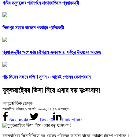
গভীর সমুদ্রবন্দর পরিদর্শনে মাতারবাড়িতে প্রধানমন্ত্রী
সিঙ্গাপুর সফরে যাচ্ছেন পররাষ্ট্র প্রতিমন্ত্রী
প্রধানমন্ত্রীর অপেক্ষায় চট্টগ্রাম-কক্সবাজার, সর্বত্র উৎসবের আমেজ
পাঁচ দিনের সফরে দক্ষিণ সুদান ও আবেই গেলেন সেনাপ্রধান
যুক্তরাষ্ট্রের ভিসা নিয়ে এবার বড় দুঃসংবাদ!
আন্তর্জাতিক ডেস্ক
প্রকাশিত: রবিবার, ৯ আগস্ট, ২০২৬, ১২:৫৭ অপরাহ্ণ
Facebook
0
Tweet
0
LinkedIn
0
যুক্তরাষ্ট্রের ভিসানীতিতে বড় ধরনের পরিবর্তন আনতে যাচ্ছে ডোনাল্ড ট্রাম্প প্রশাসন।