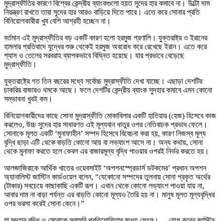
মুদ্রাস্ফীতির কারণে বিশ্বের কেন্দ্রীয় ব্যাংকগুলো হয়ত সুদের হার কমাবে না। উল্টো দাম
নিয়ন্ত্রণ রাখতে তারা সুদের হার আরও বাড়িয়ে দিতে পারে। এতে করে সোনার প্রতি
বিনিয়োগকারীরা খুব বেশি আগ্রহী হচ্ছেন না।
বর্তমান এই মুদ্রাস্ফীতির বড় একটি কারণ হলো হরমুজ প্রণালি। যুক্তরাষ্ট্র ও ইরানের
হামলার প্রতিবাদে যুদ্ধের শুরু থেকেই হরমুজ অবরোধ করে রেখেছে ইরান। এতে করে
গ্যাস ও তেলের সরবরাহ ব্যাপকভাবে বিঘ্নিত হয়েছে। যার প্রভাবে বেড়েছে
মুদ্রাস্ফীতি।
যুক্তরাষ্ট্রে গত তিন বছরের মধ্যে সর্বোচ্চ মুদ্রাস্ফীতি দেখা যাচ্ছে। এছাড়া দেশটির
চাকরির বাজারও থমকে আছে। ফলে দেশটির কেন্দ্রীয় ব্যাংক সুদহার কমাবে এমন কোনো
সম্ভাবনা খুবই কম।
বিনিয়োগকারীদের কাছে সোনা মুদ্রাস্ফীতি মোকাবিলার একটি হাতিয়ার (হেজ) হিসেবে কাজ
করলেও, উচ্চ সুদের হার সাধারণত এই মূল্যবান ধাতুর ওপর নেতিবাচক প্রভাব ফেলে।
সোনাকে মূলত একটি ‘মুনাফাহীন’ সম্পদ হিসেবে বিবেচনা করা হয়, কারণ নিজস্ব মূল্য
বৃদ্ধি ছাড়া এটি
থেকে
বাড়তি কোনো আয় বা লভ্যাংশ আসে না। অন্য কথায়, সোনা
থেকে মুনাফা করতে হলে কেবল এর বাজারমূল্য বৃদ্ধি পাওয়ার ওপরই নির্ভর করতে হয়।
আলজাজিরাকে আর্থিক খাতের ওয়েবসাইট ‘অপশনস্প্রেডার্স ডটকমের’ প্রধান অপশন
অ্যানালিস্ট জাস্টিন কার্ডওয়েল বলেন, “যেকোনো সম্পদের তুলনায় সোনা প্রকৃত অর্থের
(টাকার) সবচেয়ে কাছাকাছি একটি রূপ। এখান থেকে কোনো লভ্যাংশ পাওয়া যায় না,
আবার দাম না বাড়া পর্যন্ত এর বাড়তি কোনো মূল্যও তৈরি হয় না। মানুষ মূলত মূল্যবৃদ্ধির
ওপর ভরসা করেই সোনা কেনে।”
যা সুদহার বৃদ্ধি ও সোনাকে সরাসরি প্রতিযোগিতার মধ্যে ফেলে।— যোগ করেন জাস্টিন