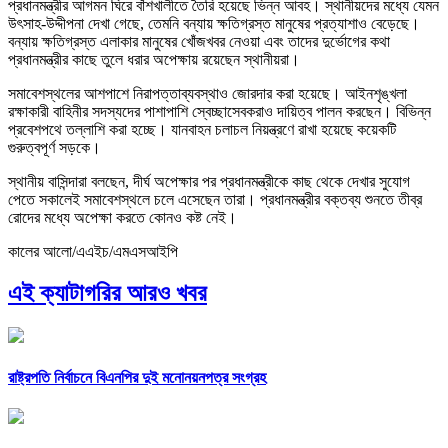
প্রধানমন্ত্রীর আগমন ঘিরে বাঁশখালীতে তৈরি হয়েছে ভিন্ন আবহ। স্থানীয়দের মধ্যে যেমন
উৎসাহ-উদ্দীপনা দেখা গেছে, তেমনি বন্যায় ক্ষতিগ্রস্ত মানুষের প্রত্যাশাও বেড়েছে।
বন্যায় ক্ষতিগ্রস্ত এলাকার মানুষের খোঁজখবর নেওয়া এবং তাদের দুর্ভোগের কথা
প্রধানমন্ত্রীর কাছে তুলে ধরার অপেক্ষায় রয়েছেন স্থানীয়রা।
সমাবেশস্থলের আশপাশে নিরাপত্তাব্যবস্থাও জোরদার করা হয়েছে। আইনশৃঙ্খলা
রক্ষাকারী বাহিনীর সদস্যদের পাশাপাশি স্বেচ্ছাসেবকরাও দায়িত্ব পালন করছেন। বিভিন্ন
প্রবেশপথে তল্লাশি করা হচ্ছে। যানবাহন চলাচল নিয়ন্ত্রণে রাখা হয়েছে কয়েকটি
গুরুত্বপূর্ণ সড়কে।
স্থানীয় বাসিন্দারা বলছেন, দীর্ঘ অপেক্ষার পর প্রধানমন্ত্রীকে কাছ থেকে দেখার সুযোগ
পেতে সকালেই সমাবেশস্থলে চলে এসেছেন তারা। প্রধানমন্ত্রীর বক্তব্য শুনতে তীব্র
রোদের মধ্যে অপেক্ষা করতে কোনও কষ্ট নেই।
কালের আলো/এএইচ/এমএসআইপি
এই ক্যাটাগরির আরও খবর
রাষ্ট্রপতি নির্বাচনে বিএনপির দুই মনোনয়নপত্র সংগ্রহ